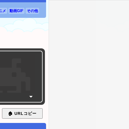
アニメ
動画GIF
その他
🏠 URL
コピー