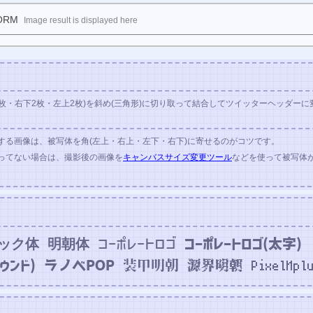
ORM
Image result is displayed here
2枚・右下2枚・左上2枚)を斜め(三角形)に切り取って結合してツイッターヘッダー
する画像は、被写体を角(左上・右上・左下・右下)に寄せるのがコツです。
ってない場合は、撮影後の画像を
キャンバスサイズ変更ツール
などを使って被写体
ック体
明朝体
コーポレートロゴ
コーポレートロゴ(太字)
ウンド)
装甲明朝
源界明朝
PixelMpl
ラノベPOP