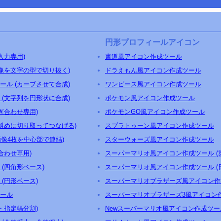
円形プロフィールアイコン
入力専用)
書道風アイコン作成ツール
画像を文字の型で切り抜く)
ドラえもん風アイコン作成ツール
ール (カーブさせて合成)
ワンピース風アイコン作成ツール
 (文字列を円形状に合成)
ポケモン風アイコン作成ツール
ぎ合わせ専用)
ポケモンGO風アイコン作成ツール
(斜めに切り取ってつなげる)
スプラトゥーン風アイコン作成ツール
画像4枚を中心部で連結)
スターウォーズ風アイコン作成ツール
合わせ専用)
スーパーマリオ風アイコン作成ツール (
(四角形ベース)
スーパーマリオ風アイコン作成ツール (
(円形ベース)
スーパーマリオブラザーズ風アイコン作
ール
スーパーマリオブラザーズ3風アイコン
・指定幅分割)
Newスーパーマリオ風アイコン作成ツー