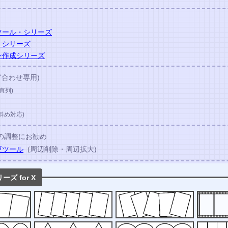
成ツール・シリーズ
・シリーズ
ン作成シリーズ
ぎ合わせ専用)
直列)
(斜め対応)
の調整にお勧め
更ツール
(周辺削除・周辺拡大)
ズ for X