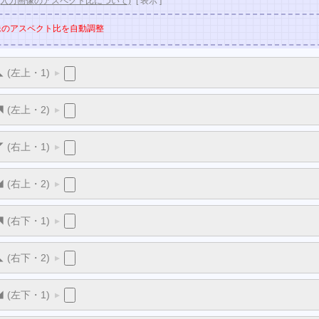
(入力画像のアスペクト比について)
[
表示
]
像のアスペクト比を自動調整
 ◣ (左上・1)
▼
 ◥ (左上・2)
▼
 ◤ (右上・1)
▼
 ◢ (右上・2)
▼
 ◥ (右下・1)
▼
 ◣ (右下・2)
▼
 ◢ (左下・1)
▼