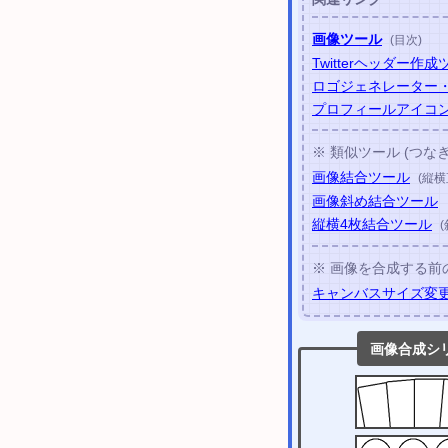
画像ツール
(目次)
Twitterヘッダー作
ロゴジェネレーター
プロフィールアイコ
※ 類似ツール (つな
画像結合ツール
(縦横
画像斜め結合ツール
縦横4枚結合ツール
※ 画像を合成する前
キャンバスサイズ変
画像合成シリー