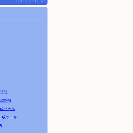
by
UTILITY LABO
英語)
日本語)
成ツール
作成ツール
ル