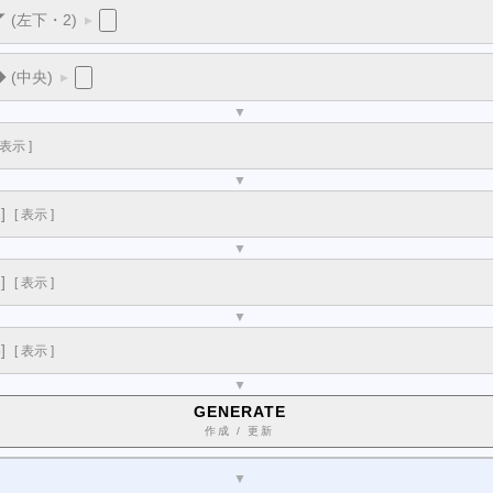
 ◤ (左下・2)
▼
◆ (中央)
▼
▼
表示
]
▼
]
[
表示
]
▼
]
[
表示
]
▼
]
[
表示
]
▼
GENERATE
作成 / 更新
▼