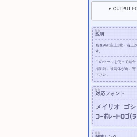
▼ OUTPUT F
説明
画像9枚(左上2枚・右上
す。
このツールを使って結合
撮影時に被写体が角に寄
下さい。
対応フォント
メイリオ
ゴシ
コーポレートロゴ(ラ
関連リンク