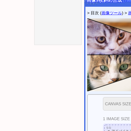
画像9枚斜め合成
(T
ツイッター
@utility_lab
> 目次 (
画像ツール
) >
CANVAS SIZE
1 IMAGE SIZE