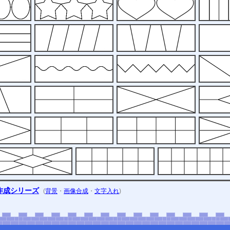
ー作成シリーズ
(
背景
・
画像合成
・
文字入れ
)