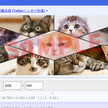
witterヘッダーサイズ)
o
新着などの情報を受け取りたい方はフォローして下さい。
画像合成
(
Twitterヘッダー作成
) >
 :
×
▼
 :
W
750
×
H
250
( 3.00 : 1 )
( 1 : 0.33 )