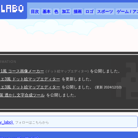
目次
基本
色
加工
描画
ロゴ
スポーツ
ゲーム / 
RMATION
1風 コース画像メーカー
を公開しました。
(ドット絵マップエディター)
クエ
3風 ドット絵マップエディター
を更新しました。
クエ
3風 ドット絵マップエディター
を公開しました。
(更新 2024/12/10)
対策 透かし文字合成ツール
を公開しました。
防止 ツイッター画像4分割ツール
を公開しました。
イコン作成ツール (横書き二行ハンコ画像)
を公開しました。
イコン作成ツール (横書き三行ハンコ画像)
を公開しました。
ty_labo)
フォローはこちらから