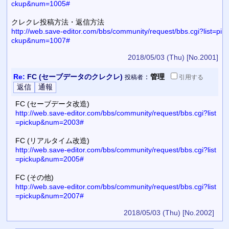
ckup&num=1005#
クレクレ投稿方法・返信方法
http://web.save-editor.com/bbs/community/request/bbs.cgi?list=pi
ckup&num=1007#
2018/05/03 (Thu)
[No.2001]
Re:
FC (セーブデータのクレクレ)
：
管理
投稿者
引用
する
FC (セーブデータ改造)
http://web.save-editor.com/bbs/community/request/bbs.cgi?list
=pickup&num=2003#
FC (リアルタイム改造)
http://web.save-editor.com/bbs/community/request/bbs.cgi?list
=pickup&num=2005#
FC (その他)
http://web.save-editor.com/bbs/community/request/bbs.cgi?list
=pickup&num=2007#
2018/05/03 (Thu)
[No.2002]