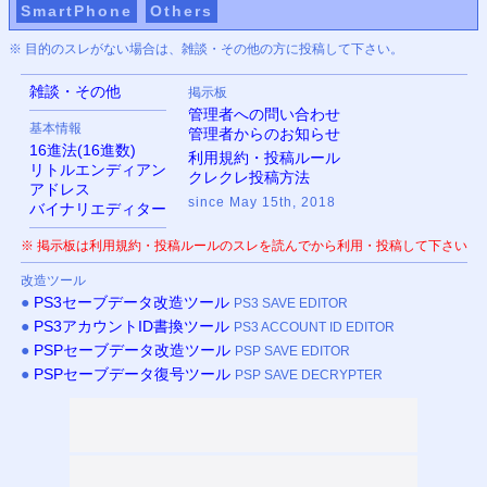
SmartPhone
Others
※ 目的のスレがない場合は、雑談・その他の方に投稿して下さい。
雑談・その他
掲示板
管理者への問い合わせ
基本情報
管理者からのお知らせ
16進法(16進数)
利用規約・投稿ルール
リトルエンディアン
クレクレ投稿方法
アドレス
since May 15th, 2018
バイナリエディター
※ 掲示板は利用規約・投稿ルールのスレを読んでから利用・投稿して下さい
改造ツール
●
PS3
セーブデータ改造ツール
PS3 SAVE EDITOR
●
PS3
アカウントID書換ツール
PS3 ACCOUNT ID EDITOR
●
PSP
セーブデータ改造ツール
PSP SAVE EDITOR
●
PSP
セーブデータ復号ツール
PSP SAVE DECRYPTER