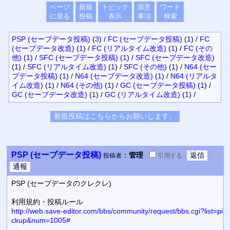
ページ
新規
トピック
留意
ワード
に戻る
投稿
表示
事項
検索
PSP (セーブデータ投稿)
(
3
)
/
FC (セーブデータ投稿)
(
1
)
/
FC
(セーブデータ改造)
(
1
)
/
FC (リアルタイム改造)
(
1
)
/
FC (その
他)
(
1
)
/
SFC (セーブデータ投稿)
(
1
)
/
SFC (セーブデータ改造)
(
1
)
/
SFC (リアルタイム改造)
(
1
)
/
SFC (その他)
(
1
)
/
N64 (セー
ブデータ投稿)
(
1
)
/
N64 (セーブデータ改造)
(
1
)
/
N64 (リアルタ
イム改造)
(
1
)
/
N64 (その他)
(
1
)
/
GC (セーブデータ投稿)
(
1
)
/
GC (セーブデータ改造)
(
1
)
/
GC (リアルタイム改造)
(
1
)
/
PSP (セーブデータ投稿)
：
管理
投稿者
引用
する
PSP (セーブデータのクレクレ)
利用規約・投稿ルール
http://web.save-editor.com/bbs/community/request/bbs.cgi?list=pi
ckup&num=1005#