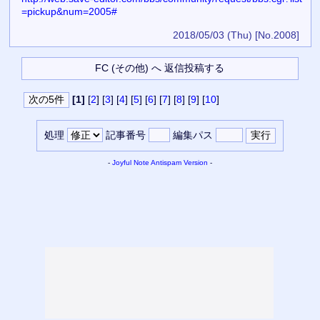
=pickup&num=2005#
2018/05/03 (Thu)
[No.2008]
[1]
[
2
] [
3
] [
4
] [
5
] [
6
] [
7
] [
8
] [
9
] [
10
]
処理
記事番号
編集パス
-
Joyful Note
Antispam Version
-