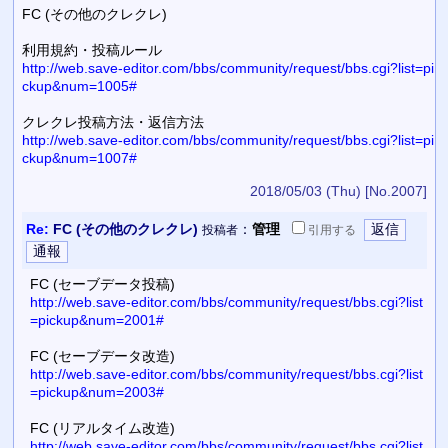
FC (その他のクレクレ)
利用規約・投稿ルール
http://web.save-editor.com/bbs/community/request/bbs.cgi?list=pi
ckup&num=1005#
クレクレ投稿方法・返信方法
http://web.save-editor.com/bbs/community/request/bbs.cgi?list=pi
ckup&num=1007#
2018/05/03 (Thu)
[No.2007]
Re:
FC (その他のクレクレ)
：
管理
投稿者
引用
する
FC (セーブデータ投稿)
http://web.save-editor.com/bbs/community/request/bbs.cgi?list
=pickup&num=2001#
FC (セーブデータ改造)
http://web.save-editor.com/bbs/community/request/bbs.cgi?list
=pickup&num=2003#
FC (リアルタイム改造)
http://web.save-editor.com/bbs/community/request/bbs.cgi?list