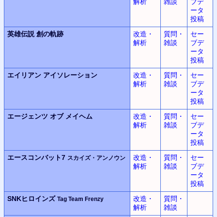
解析
雑談
ブデ
ータ
投稿
英雄伝説
創の軌跡
改造・
質問・
セー
解析
雑談
ブデ
ータ
投稿
エイリアン
アイソレーション
改造・
質問・
セー
解析
雑談
ブデ
ータ
投稿
エージェンツ オブ メイヘム
改造・
質問・
セー
解析
雑談
ブデ
ータ
投稿
エースコンバット7
改造・
質問・
セー
スカイズ・アンノウン
解析
雑談
ブデ
ータ
投稿
SNKヒロインズ
改造・
質問・
Tag Team Frenzy
解析
雑談