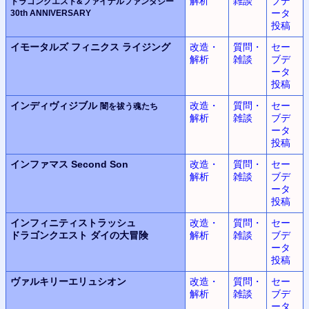
解析
雑談
ブデ
ドラゴンクエスト&ファイナルファンタジー
ータ
30th ANNIVERSARY
投稿
イモータルズ
フィニクス
ライジング
改造・
質問・
セー
解析
雑談
ブデ
ータ
投稿
インディヴィジブル
改造・
質問・
セー
闇を祓う魂たち
解析
雑談
ブデ
ータ
投稿
インファマス
Second Son
改造・
質問・
セー
解析
雑談
ブデ
ータ
投稿
インフィニティストラッシュ
改造・
質問・
セー
ドラゴンクエスト
ダイの大冒険
解析
雑談
ブデ
ータ
投稿
ヴァルキリーエリュシオン
改造・
質問・
セー
解析
雑談
ブデ
ータ