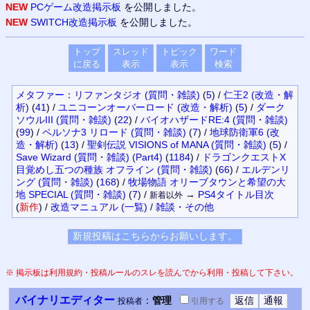
NEW
PCゲーム改造掲示板
を公開しました。
NEW
SWITCH改造掲示板
を公開しました。
トップ
スレッド
トピック
ワード
に戻る
表示
表示
検索
メタファー：リファンタジオ (質問・雑談)
(
5
)
/
仁王2 (改造・解
析)
(
41
)
/
ユニコーンオーバーロード (改造・解析)
(
5
)
/
ダーク
ソウルIII (質問・雑談)
(
22
)
/
バイオハザードRE:4 (質問・雑談)
(
99
)
/
ペルソナ3 リロード (質問・雑談)
(
7
)
/
地球防衛軍6 (改
造・解析)
(
13
)
/
聖剣伝説 VISIONS of MANA (質問・雑談)
(
5
)
/
Save Wizard (質問・雑談) (Part4)
(
1184
)
/
ドラゴンクエストX
目覚めし五つの種族 オフライン (質問・雑談)
(
66
)
/
エルデンリ
ング (質問・雑談)
(
168
)
/
牧場物語 オリーブタウンと希望の大
地 SPECIAL (質問・雑談)
(
7
)
/
→
PS4
タイトル目次
新着以外
(
新作
)
/
改造マニュアル
(一覧)
/
雑談・その他
※ 掲示板は利用規約・投稿ルールのスレを読んでから利用・投稿して下さい。
バイナリエディター
：
管理
投稿者
引用
する