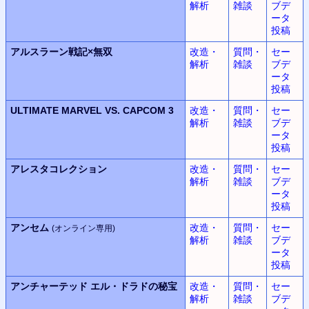
解析
雑談
ブデ
ータ
投稿
アルスラーン戦記×無双
改造・
質問・
セー
解析
雑談
ブデ
ータ
投稿
ULTIMATE MARVEL VS. CAPCOM 3
改造・
質問・
セー
解析
雑談
ブデ
ータ
投稿
アレスタコレクション
改造・
質問・
セー
解析
雑談
ブデ
ータ
投稿
アンセム
改造・
質問・
セー
(オンライン専用)
解析
雑談
ブデ
ータ
投稿
アンチャーテッド
エル・ドラドの秘宝
改造・
質問・
セー
解析
雑談
ブデ