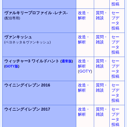
投稿
ヴァルキリープロファイル
-レナス-
改造・
質問・
セー
解析
雑談
ブデ
(配信専用)
ータ
投稿
ヴァンキッシュ
改造・
質問・
セー
解析
雑談
ブデ
(ベヨネッタ＆ヴァンキッシュ)
ータ
投稿
ウィッチャー3 ワイルドハント
改造・
質問・
セー
(
通常版
)
解析
雑談
ブデ
(
GOTY版
)
(
GOTY
)
ータ
投稿
ウイニングイレブン
2016
改造・
質問・
セー
解析
雑談
ブデ
ータ
投稿
ウイニングイレブン
2017
改造・
質問・
セー
解析
雑談
ブデ
ータ
投稿