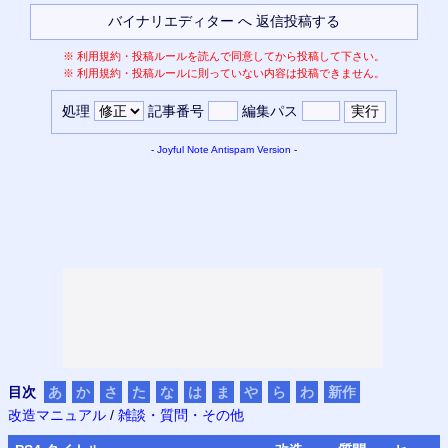
※
利用規約・投稿ルールを読んで同意してから投稿して下さい。
※
利用規約・投稿ルールに則っていない内容は投稿できません。
処理
記事番号
編集パス
-
Joyful Note
Antispam Version
-
目次
あ
か
さ
た
な
は
ま
や
ら
わ
新作
改造マニュアル
/
雑談・質問・その他