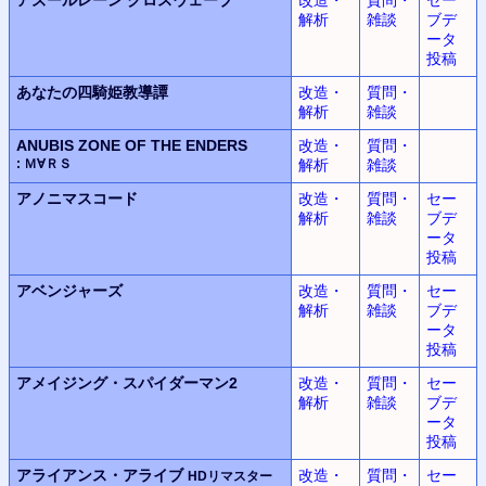
解析
雑談
ブデ
ータ
投稿
あなたの四騎姫教導譚
改造・
質問・
解析
雑談
ANUBIS ZONE OF THE ENDERS
改造・
質問・
: Ｍ∀ＲＳ
解析
雑談
アノニマスコード
改造・
質問・
セー
解析
雑談
ブデ
ータ
投稿
アベンジャーズ
改造・
質問・
セー
解析
雑談
ブデ
ータ
投稿
アメイジング・スパイダーマン2
改造・
質問・
セー
解析
雑談
ブデ
ータ
投稿
アライアンス・アライブ
改造・
質問・
セー
HDリマスター