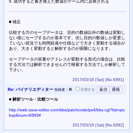
9. 成功すると書き換えた数値がゲーム内に反映される
■ 補足
比較する方のセーブデータは、目的の数値以外の数値は変動し
ない様にセーブするのが基本です。但し目的の数値しか変更し
ていない状況でも時間経過や仕様などで大きく変動する場合が
あり、大きく変動すると解析するのが困難になります。
セーブデータの容量やアドレスが変動する形式の場合は、比較
する方法では解析できませんので検索する方法でしか解析して
下さい。
2017/03/18 (Sat)
[No.6991]
Re:
バイナリエディター
：
K
投稿者
引用
する
■
解析ツール・比較ツール
http://web.save-editor.com/bbs/patchcode/ps4/bbs.cgi?list=pic
kup&num=6993#
2017/03/18 (Sat)
[No.6992]