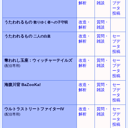
解析
雑談
ブデ
ータ
投稿
うたわれるもの
改造・
質問・
散りゆく者への子守唄
解析
雑談
うたわれるもの
改造・
質問・
セー
二人の白皇
解析
雑談
ブデ
ータ
投稿
奪われし玉座：
ウィッチャーテイルズ
改造・
質問・
セー
解析
雑談
ブデ
(配信専用)
ータ
投稿
海腹川背 BaZooKa!
改造・
質問・
セー
解析
雑談
ブデ
ータ
投稿
ウルトラストリートファイターIV
改造・
質問・
セー
解析
雑談
ブデ
(配信専用)
ータ
投稿