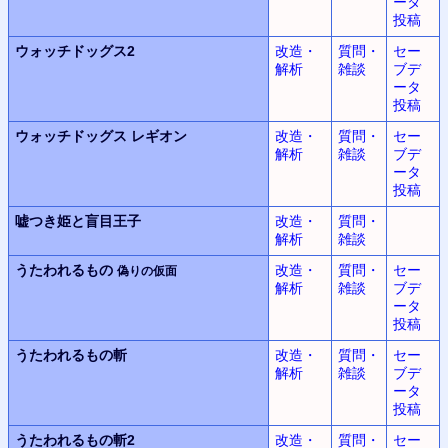
ータ
投稿
ウォッチドッグス2
改造・
質問・
セー
解析
雑談
ブデ
ータ
投稿
ウォッチドッグス
レギオン
改造・
質問・
セー
解析
雑談
ブデ
ータ
投稿
嘘つき姫と盲目王子
改造・
質問・
解析
雑談
うたわれるもの
改造・
質問・
セー
偽りの仮面
解析
雑談
ブデ
ータ
投稿
うたわれるもの斬
改造・
質問・
セー
解析
雑談
ブデ
ータ
投稿
うたわれるもの斬2
改造・
質問・
セー