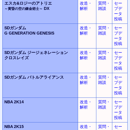
エスカ&ロジーのアトリエ
改造・
質問・
セー
DX
解析
雑談
ブデ
～黄昏の空の錬金術士～
ータ
投稿
SDガンダム
改造・
質問・
セー
G GENERATION GENESIS
解析
雑談
ブデ
ータ
投稿
SDガンダム
ジージェネレーション
改造・
質問・
セー
クロスレイズ
解析
雑談
ブデ
ータ
投稿
SDガンダム
バトルアライアンス
改造・
質問・
セー
解析
雑談
ブデ
ータ
投稿
NBA 2K14
改造・
質問・
セー
解析
雑談
ブデ
ータ
投稿
NBA 2K15
改造・
質問・
セー