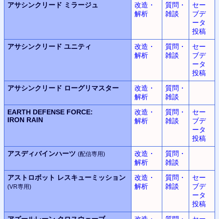
アサシンクリード
ミラージュ
改造・
質問・
セー
解析
雑談
ブデ
ータ
投稿
アサシンクリード
ユニティ
改造・
質問・
セー
解析
雑談
ブデ
ータ
投稿
アサシンクリード
ローグリマスター
改造・
質問・
解析
雑談
EARTH DEFENSE FORCE:
改造・
質問・
セー
IRON RAIN
解析
雑談
ブデ
ータ
投稿
アスディバインハーツ
改造・
質問・
(配信専用)
解析
雑談
アストロボット
レスキューミッション
改造・
質問・
セー
解析
雑談
ブデ
(VR専用)
ータ
投稿
アズールレーン
クロスウェーブ
改造・
質問・
セー