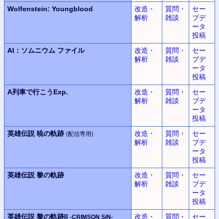
Wolfenstein: Youngblood
改造・
質問・
セー
解析
雑談
ブデ
ータ
投稿
AI：
ソムニウム ファイル
改造・
質問・
セー
解析
雑談
ブデ
ータ
投稿
A列車で行こうExp.
改造・
質問・
セー
解析
雑談
ブデ
ータ
投稿
英雄伝説
暁の軌跡
改造・
質問・
セー
(配信専用)
解析
雑談
ブデ
ータ
投稿
英雄伝説
黎の軌跡
改造・
質問・
セー
解析
雑談
ブデ
ータ
投稿
英雄伝説
黎の軌跡II
改造・
質問・
セー
-CRIMSON SiN-