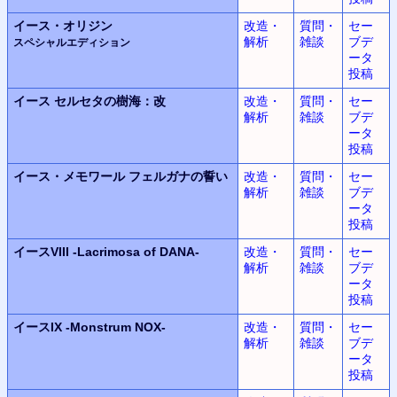
イース・オリジン
改造・
質問・
セー
解析
雑談
ブデ
スペシャルエディション
ータ
投稿
イース
セルセタの樹海：改
改造・
質問・
セー
解析
雑談
ブデ
ータ
投稿
イース・メモワール
フェルガナの誓い
改造・
質問・
セー
解析
雑談
ブデ
ータ
投稿
イースVIII
-Lacrimosa of DANA-
改造・
質問・
セー
解析
雑談
ブデ
ータ
投稿
イースIX
-Monstrum NOX-
改造・
質問・
セー
解析
雑談
ブデ
ータ
投稿