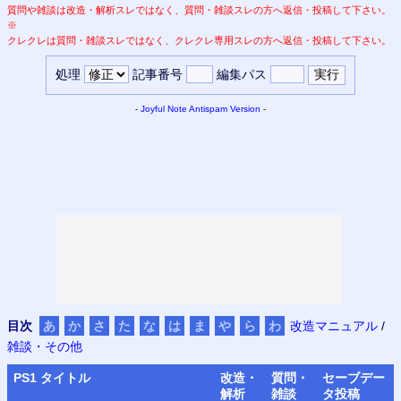
質問や雑談は改造・解析スレではなく、質問・雑談スレの方へ返信・投稿して下さい。
※
クレクレは質問・雑談スレではなく、クレクレ専用スレの方へ返信・投稿して下さい。
処理
記事番号
編集パス
-
Joyful Note
Antispam Version
-
目次
あ
か
さ
た
な
は
ま
や
ら
わ
改造マニュアル
/
雑談・その他
PS
1 タイトル
改造・
質問・
セーブデー
解析
雑談
タ
投稿