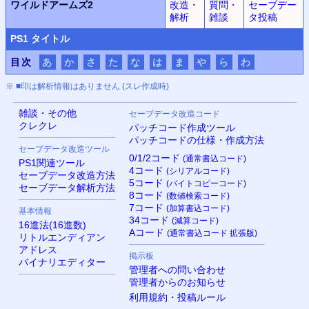
ワイルドアームズ2
改造・
質問・
セーブデー
解析
雑談
タ投稿
PS
1 タイトル
目次
あ
か
さ
た
な
は
ま
や
ら
わ
※ ■印は解析情報はありません (スレ作成時)
雑談・その他
セーブデータ改造コード
クレクレ
パッチコード作成ツール
パッチコードの仕様・作成方法
セーブデータ改造ツール
0/1/2コード
(通常書込コード)
PS
1関連ツール
4コード
(シリアルコード)
セーブデータ改造方法
5コード
(バイトコピーコード)
セーブデータ解析方法
8コード
(数値検索コード)
7コード
(加算書込コード)
基本情報
34コード
(減算コード)
16進法(16進数)
Aコード
(通常書込コード 拡張版)
リトルエンディアン
アドレス
掲示板
バイナリエディター
管理者への問い合わせ
管理者からのお知らせ
利用規約・投稿ルール