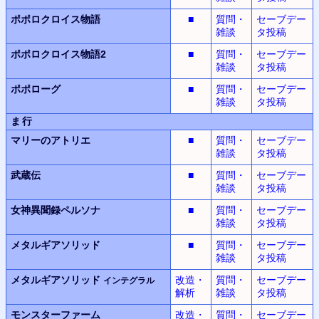
ポポロクロイス物語
■
質問・
セーブデー
雑談
タ投稿
ポポロクロイス物語2
■
質問・
セーブデー
雑談
タ投稿
ポポローグ
■
質問・
セーブデー
雑談
タ投稿
ま行
マリーのアトリエ
■
質問・
セーブデー
雑談
タ投稿
武蔵伝
■
質問・
セーブデー
雑談
タ投稿
女神異聞録
ペルソナ
■
質問・
セーブデー
雑談
タ投稿
メタルギアソリッド
■
質問・
セーブデー
雑談
タ投稿
メタルギアソリッド
改造・
質問・
セーブデー
インテグラル
解析
雑談
タ投稿
モンスターファーム
改造・
質問・
セーブデー