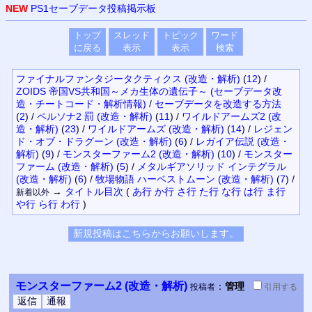
NEW
PS1セーブデータ投稿掲示板
トップ
スレッド
トピック
ワード
に戻る
表示
表示
検索
ファイナルファンタジータクティクス (改造・解析)
(
12
)
/
ZOIDS 帝国VS共和国～メカ生体の遺伝子～ (セーブデータ改
造・チートコード・解析情報)
/
セーブデータを改造する方法
(
2
)
/
ペルソナ2 罰 (改造・解析)
(
11
)
/
ワイルドアームズ2 (改
造・解析)
(
23
)
/
ワイルドアームズ (改造・解析)
(
14
)
/
レジェン
ド・オブ・ドラグーン (改造・解析)
(
6
)
/
レガイア伝説 (改造・
解析)
(
9
)
/
モンスターファーム2 (改造・解析)
(
10
)
/
モンスター
ファーム (改造・解析)
(
5
)
/
メタルギアソリッド インテグラル
(改造・解析)
(
6
)
/
牧場物語 ハーベストムーン (改造・解析)
(
7
)
/
→
タイトル
目次
(
あ行
か行
さ行
た行
な行
は行
ま行
新着以外
や行
ら行
わ行
)
モンスターファーム2 (改造・解析)
：
管理
投稿者
引用
する