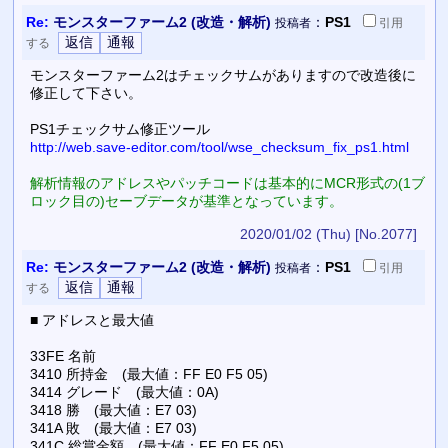
Re:
モンスターファーム2 (改造・解析)
：
PS1
投稿者
引用
する
モンスターファーム2はチェックサムがありますので改造後に
修正して下さい。
PS1チェックサム修正ツール
http://web.save-editor.com/tool/wse_checksum_fix_ps1.html
解析情報のアドレスやパッチコードは基本的にMCR形式の(1ブ
ロック目の)セーブデータが基準となっています。
2020/01/02 (Thu)
[No.2077]
Re:
モンスターファーム2 (改造・解析)
：
PS1
投稿者
引用
する
■ アドレスと最大値
33FE 名前
3410 所持金 (最大値：FF E0 F5 05)
3414 グレード (最大値：0A)
3418 勝 (最大値：E7 03)
341A 敗 (最大値：E7 03)
341C 総賞金額 (最大値：FF E0 F5 05)