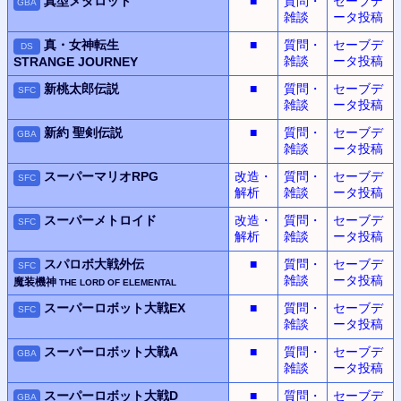
真型メダロット
■
質問・
セーブデ
GBA
雑談
ータ投稿
真・女神転生
■
質問・
セーブデ
DS
雑談
ータ投稿
STRANGE JOURNEY
新桃太郎伝説
■
質問・
セーブデ
SFC
雑談
ータ投稿
新約 聖剣伝説
■
質問・
セーブデ
GBA
雑談
ータ投稿
スーパーマリオRPG
改造・
質問・
セーブデ
SFC
解析
雑談
ータ投稿
スーパーメトロイド
改造・
質問・
セーブデ
SFC
解析
雑談
ータ投稿
スパロボ
大戦
外伝
■
質問・
セーブデ
SFC
雑談
ータ投稿
魔装機神
THE LORD OF ELEMENTAL
スーパーロボット大戦EX
■
質問・
セーブデ
SFC
雑談
ータ投稿
スーパーロボット大戦A
■
質問・
セーブデ
GBA
雑談
ータ投稿
スーパーロボット大戦D
■
質問・
セーブデ
GBA