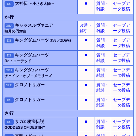
大神伝
■
質問・
セーブデ
～小さき太陽～
DS
雑談
ータ投稿
か行
キャッスルヴァニア
改造・
質問・
セーブデ
GBA
解析
雑談
ータ投稿
暁月の円舞曲
キングダムハーツ
■
質問・
セーブデ
358／2Days
DS
雑談
ータ投稿
キングダムハーツ
■
質問・
セーブデ
DS
雑談
ータ投稿
Re：コーデッド
キングダムハーツ
■
質問・
セーブデ
GBA
雑談
ータ投稿
チェイン・オブ・メモリーズ
クロノトリガー
■
質問・
セーブデ
SFC
雑談
ータ投稿
クロノトリガー
■
質問・
セーブデ
DS
雑談
ータ投稿
さ行
サガ2 秘宝伝説
■
質問・
セーブデ
DS
雑談
ータ投稿
GODDESS OF DESTINY