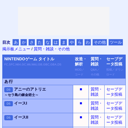
目次
あ
か
さ
た
な
は
ま
や
ら
わ
その他
ツール
掲示板メニュー
/
質問・雑談・その他
NINTENDO
ゲーム
タイトル
改造・
質問・
セーブデ
解析
雑談
ータ
投稿
FC,SFC,N64,GC,Wii,WiiU,GB,GBC,GBA,DS
MOD
／
Q&A
／
投稿
／
ダウン
コード
その他
ロード
あ行
アニーのアトリエ
■
質問・
セーブデ
DS
雑談
ータ投稿
～セラ島の錬金術士～
イースI
■
質問・
セーブデ
DS
雑談
ータ投稿
イースII
■
質問・
セーブデ
DS
雑談
ータ投稿