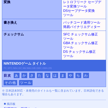
変換
レトロフリーク セーブデ
ータ変換
ツール
DSセーブデータ変換
ツール
書き換え
パッチコード適用
ツール
簡易バイナリ
エディター
チェックサム
SFC チェックサム修正
ツール
GBA チェックサム修正
ツール
DS チェックサム修正
ツール
NINTENDO
ゲーム
タイトル
FC,SFC,N64,GC,Wii,WiiU,GB,GBC,GBA,DS
目次
あ
か
さ
た
な
は
ま
や
ら
わ
その他
ツール
※ 日本語未対応・未発売のタイトルも一覧に含まれています。日本語化できる
場合もあります。
■
掲示板