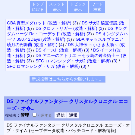
トップ
スレッド
トピック
ワード
に戻る
表示
表示
検索
GBA 真型メダロット (改造・解析)
(
3
)
/
DS サガ2 秘宝伝説 (改
造・解析)
(
5
)
/
DS クロノトリガー (改造・解析)
(
3
)
/
DS キング
ダムハーツ Re：コーデッド (改造・解析)
(
3
)
/
DS キングダムハ
ーツ 358／2Days (改造・解析)
(
3
)
/
GBA キャッスルヴァニア
暁月の円舞曲 (改造・解析)
(
4
)
/
DS 大神伝 ～小さき太陽～ (改
造・解析)
(
3
)
/
DS イースII (改造・解析)
(
3
)
/
DS イースI (改
造・解析)
(
3
)
/
DS アニーのアトリエ ～セラ島の錬金術士～ (改
造・解析)
(
3
)
/
SFC ロマンシング・サガ2 (改造・解析)
(
3
)
/
SFC ロマンシング・サガ (改造・解析)
(
3
)
/
DS ファイナルファンタジー クリスタルクロニクル エコ
ーズ・オ�...
：
管理
投稿者
引用
する
DS ファイナルファンタジー クリスタルクロニクル エコーズ・オ
ブ・タイム (セーブデータ改造・パッチコード・解析情報)