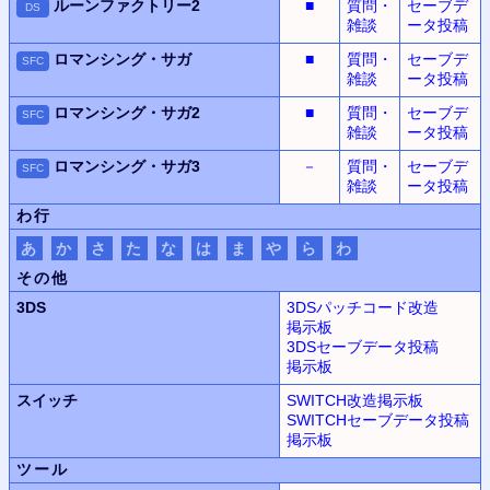
ルーンファクトリー2
■
質問・
セーブデ
DS
雑談
ータ投稿
ロマンシング・サガ
■
質問・
セーブデ
SFC
雑談
ータ投稿
ロマンシング・サガ2
■
質問・
セーブデ
SFC
雑談
ータ投稿
ロマンシング・サガ3
－
質問・
セーブデ
SFC
雑談
ータ投稿
わ行
あ
か
さ
た
な
は
ま
や
ら
わ
その他
3DS
3DSパッチコード改造
掲示板
3DSセーブデータ投稿
掲示板
スイッチ
SWITCH改造
掲示板
SWITCHセーブデータ投稿
掲示板
ツール