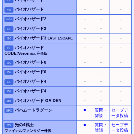
GC
バイオハザード
－
－
－
Wii
バイオハザード2
－
－
－
N64
バイオハザード2
－
－
－
GC
バイオハザード3
－
－
－
LAST ESCAPE
GC
バイオハザード
－
－
－
GC
CODE:Veronica
完全版
バイオハザード0
－
－
－
GC
バイオハザード0
－
－
－
Wii
バイオハザード4
－
－
－
GC
バイオハザード4
－
－
－
Wii
バイオハザード
GAIDEN
－
－
－
GBC
バハムートラグーン
■
質問・
セーブデ
SFC
雑談
ータ投稿
光の4戦士
■
質問・
セーブデ
DS
雑談
ータ投稿
ファイナルファンタジー外伝