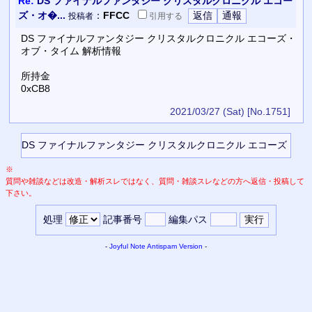
Re:
DS ファイナルファンタジー クリスタルクロニクル エコー
ズ・オ�...
：
FFCC
投稿者
引用
する
DS ファイナルファンタジー クリスタルクロニクル エコーズ・
オブ・タイム 解析情報
所持金
0xCB8
2021/03/27 (Sat)
[No.1751]
※
質問や雑談などは改造・解析スレではなく、質問・雑談スレなどの方へ返信・投稿して
下さい。
処理
記事番号
編集パス
-
Joyful Note
Antispam Version
-