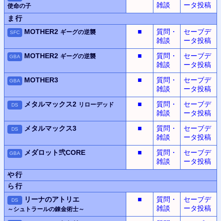
雑談
ータ投稿
使命の子
ま行
MOTHER2
■
質問・
セーブデ
ギーグの逆襲
SFC
雑談
ータ投稿
MOTHER2
■
質問・
セーブデ
ギーグの逆襲
GBA
雑談
ータ投稿
MOTHER3
■
質問・
セーブデ
GBA
雑談
ータ投稿
メタルマックス2
■
質問・
セーブデ
リローデッド
DS
雑談
ータ投稿
メタルマックス3
■
質問・
セーブデ
DS
雑談
ータ投稿
メダロット
弐CORE
■
質問・
セーブデ
GBA
雑談
ータ投稿
や行
ら行
リーナのアトリエ
■
質問・
セーブデ
DS
雑談
ータ投稿
～シュトラールの錬金術士～