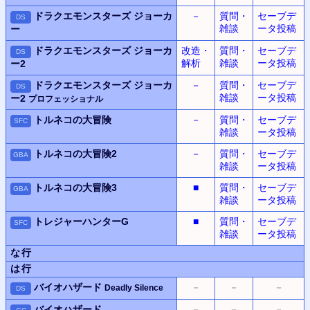
ドラクエモンスターズ ジョーカ
－
質問・
セーブデ
DS
雑談
ータ投稿
ー
ドラクエモンスターズ ジョーカ
改造・
質問・
セーブデ
DS
解析
雑談
ータ投稿
ー2
ドラクエモンスターズ ジョーカ
－
質問・
セーブデ
DS
雑談
ータ投稿
ー2
プロフェッショナル
トルネコの大冒険
－
質問・
セーブデ
SFC
雑談
ータ投稿
トルネコの大冒険2
－
質問・
セーブデ
GBA
雑談
ータ投稿
トルネコの大冒険3
■
質問・
セーブデ
GBA
雑談
ータ投稿
トレジャーハンターG
■
質問・
セーブデ
SFC
雑談
ータ投稿
な行
は行
バイオハザード
－
－
－
Deadly Silence
DS
バイオハザード
－
－
－