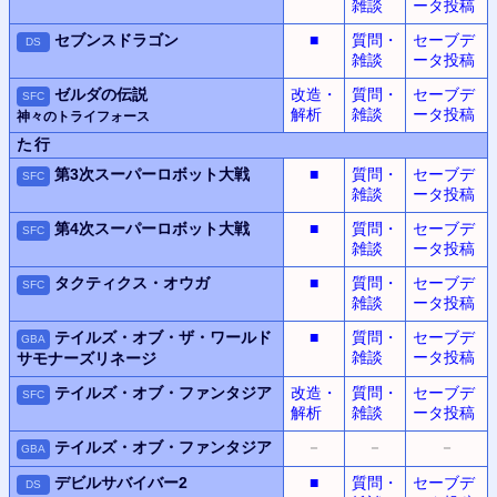
雑談
ータ投稿
セブンスドラゴン
■
質問・
セーブデ
DS
雑談
ータ投稿
ゼルダの伝説
改造・
質問・
セーブデ
SFC
解析
雑談
ータ投稿
神々のトライフォース
た行
第3次スーパーロボット大戦
■
質問・
セーブデ
SFC
雑談
ータ投稿
第4次スーパーロボット大戦
■
質問・
セーブデ
SFC
雑談
ータ投稿
タクティクス・オウガ
■
質問・
セーブデ
SFC
雑談
ータ投稿
テイルズ・オブ・ザ・ワールド
■
質問・
セーブデ
GBA
雑談
ータ投稿
サモナーズリネージ
テイルズ・オブ・ファンタジア
改造・
質問・
セーブデ
SFC
解析
雑談
ータ投稿
テイルズ・オブ・ファンタジア
－
－
－
GBA
デビルサバイバー2
■
質問・
セーブデ
DS