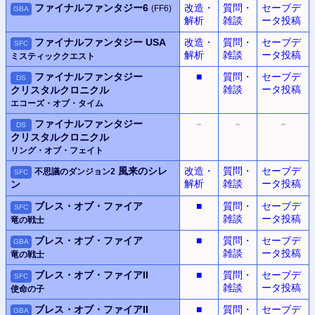
ファイナルファンタジー6
改造・
質問・
セーブデ
(FF6)
GBA
解析
雑談
ータ投稿
ファイナルファンタジー USA
改造・
質問・
セーブデ
SFC
解析
雑談
ータ投稿
ミスティッククエスト
ファイナルファンタジー
■
質問・
セーブデ
DS
雑談
ータ投稿
クリスタルクロニクル
エコーズ・オブ・タイム
ファイナルファンタジー
－
－
－
DS
クリスタルクロニクル
リング・オブ・フェイト
風来のシレ
改造・
質問・
セーブデ
不思議のダンジョン2
SFC
解析
雑談
ータ投稿
ン
ブレス・オブ・ファイア
■
質問・
セーブデ
SFC
雑談
ータ投稿
竜の戦士
ブレス・オブ・ファイア
■
質問・
セーブデ
GBA
雑談
ータ投稿
竜の戦士
ブレス・オブ・ファイアII
■
質問・
セーブデ
SFC
雑談
ータ投稿
使命の子
ブレス・オブ・ファイアII
■
質問・
セーブデ
GBA