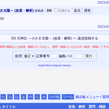
2021/0
き太陽～ (改造・解析)
：
DS
投稿者
引用
する
34
2021/0
質問や雑談などは改造・解析スレではなく、質問・雑談スレなどの方へ返信・投稿して下さ
処理
記事番号
編集パス
-
Joyful Note
Antispam Version
-
た
な
は
ま
や
ら
わ
その他
ツール
掲示板メニュー
/
質問
ム
タイトル
改造・
解析
質問・
雑談