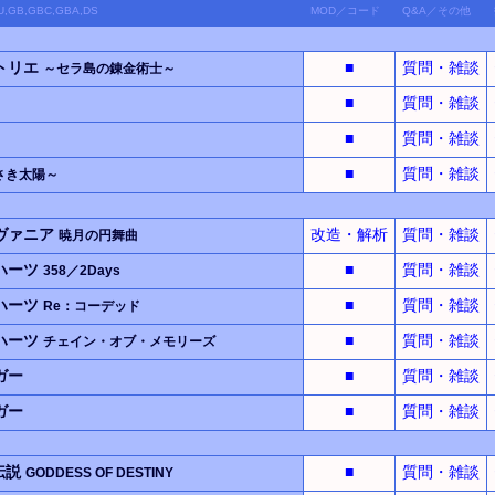
iiU,GB,GBC,GBA,DS
MOD
／
コード
Q&A
／
その他
トリエ
■
質問・雑談
～セラ島の錬金術士～
■
質問・雑談
■
質問・雑談
■
質問・雑談
さき太陽～
ヴァニア
改造・解析
質問・雑談
暁月の円舞曲
ハーツ
■
質問・雑談
358／2Days
ハーツ
■
質問・雑談
Re：コーデッド
ハーツ
■
質問・雑談
チェイン・オブ・メモリーズ
ガー
■
質問・雑談
ガー
■
質問・雑談
伝説
■
質問・雑談
GODDESS OF DESTINY