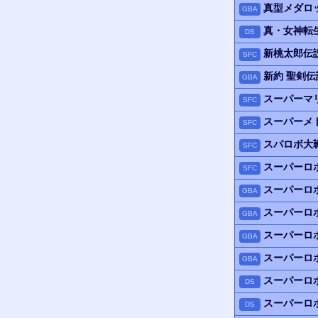
真型メダロ
GBA
真・女神転
DS
新桃太郎伝
SFC
新約 聖剣伝
GBA
スーパーマリ
SFC
スーパーメ
SFC
スパロボ
大
SFC
スーパーロボ
SFC
スーパーロ
GBA
スーパーロ
GBA
スーパーロ
GBA
スーパーロ
GBA
スーパーロ
DS
スーパーロ
DS