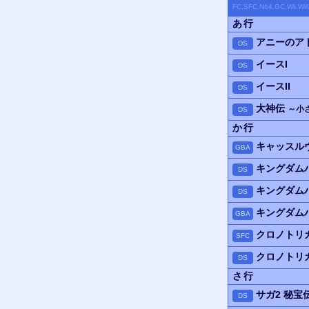
FC,SFC,N64,GC,Wii,W
あ行
アニーのア
DS
イースI
DS
イースII
DS
大神伝
～小
DS
か行
キャッスル
GBA
キングダム
DS
キングダム
DS
キングダム
GBA
クロノトリ
SFC
クロノトリ
DS
さ行
サガ2 秘宝
DS