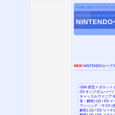
HOME
BBS
PS4
PS3
PS
NINTENDO GAME MOD BB
NINTEN
NEW
NINTENDOセー
GBA 真型メダロット 
DS キングダムハーツ
キャッスルヴァニア 暁
造・解析)
(
3
)
/
DS イ
マンシング・サガ2 (
解析)
(
3
)
/
DS リー
解析)
(
3
)
/
DS メタル