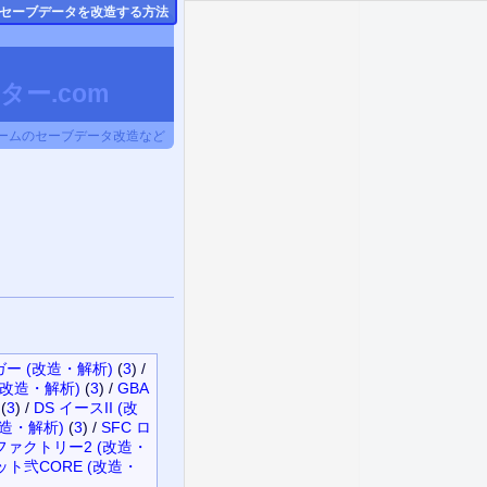
セーブデータ
を改造する方法
ー.com
BA,DSゲームのセーブデータ改造など
ガー (改造・解析)
(
3
)
/
 (改造・解析)
(
3
)
/
GBA
(
3
)
/
DS イースII (改
造・解析)
(
3
)
/
SFC ロ
ファクトリー2 (改造・
ット弐CORE (改造・