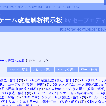
2
PS1
PSP
VITA
3DS
SWITCH
NINTENDO
PC
SP
RPG
S
DOゲーム改造解析掲示板
by
セーブエディタ
FC,SFC,N64,GC,Wii,GB,G
ブデータ投稿掲示板
を公開しました。
(改造・解析)
(
3
)
/
DS サガ2 秘宝伝説 (改造・解析)
(
5
)
/
DS クロノトリ
 Re：コーデッド (改造・解析)
(
3
)
/
DS キングダムハーツ 358／2Days
月の円舞曲 (改造・解析)
(
4
)
/
DS 大神伝 ～小さき太陽～ (改造・解析)
ースI (改造・解析)
(
3
)
/
DS アニーのアトリエ ～セラ島の錬金術士～ (改
改造・解析)
(
3
)
/
SFC ロマンシング・サガ (改造・解析)
(
3
)
/
DS ルーン
ナのアトリエ ～シュトラールの錬金術士～ (改造・解析)
(
3
)
/
GBA メダロ
マックス3 (改造・解析)
(
3
)
/