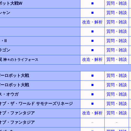
ボット大戦W
■
質問・雑談
シャン
■
質問・雑談
改造・解析
質問・雑談
■
質問・雑談
・II
■
質問・雑談
ラゴン
■
質問・雑談
説
改造・解析
質問・雑談
神々のトライフォース
パーロボット大戦
■
質問・雑談
パーロボット大戦
■
質問・雑談
ス・オウガ
■
質問・雑談
オブ・ザ・ワールド
サモナーズリネージ
■
質問・雑談
オブ・ファンタジア
改造・解析
質問・雑談
オブ・ファンタジア
－
－