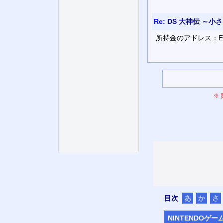
Re:
DS 大神伝 ～小さ
所持金のアドレス：E
※
目次
あ
か
さ
NINTENDO
ゲー