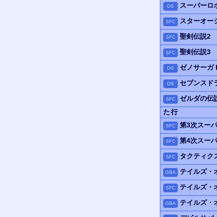
スーパーロ
DS
スターオー
SFC
聖剣伝説2
SFC
聖剣伝説3
SFC
ゼノサーガ I
DS
セブンスド
DS
ゼルダの伝
SFC
た行
第3次スー
SFC
第4次スー
SFC
タクティク
SFC
テイルズ・
GBA
テイルズ・
SFC
テイルズ・
GBA