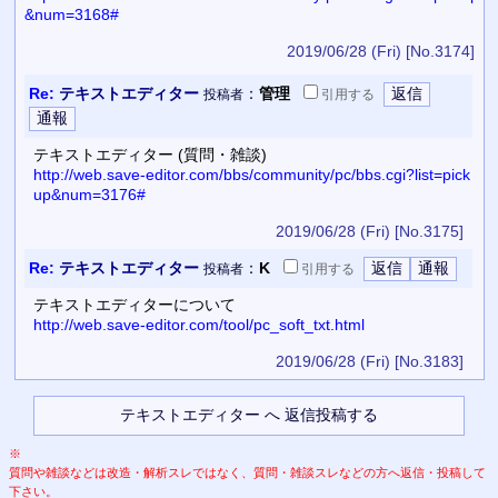
&num=3168#
2019/06/28 (Fri)
[No.3174]
Re:
テキストエディター
：
管理
投稿者
引用
する
テキストエディター (質問・雑談)
http://web.save-editor.com/bbs/community/pc/bbs.cgi?list=pick
up&num=3176#
2019/06/28 (Fri)
[No.3175]
Re:
テキストエディター
：
K
投稿者
引用
する
テキストエディターについて
http://web.save-editor.com/tool/pc_soft_txt.html
2019/06/28 (Fri)
[No.3183]
※
質問や雑談などは改造・解析スレではなく、質問・雑談スレなどの方へ返信・投稿して
下さい。