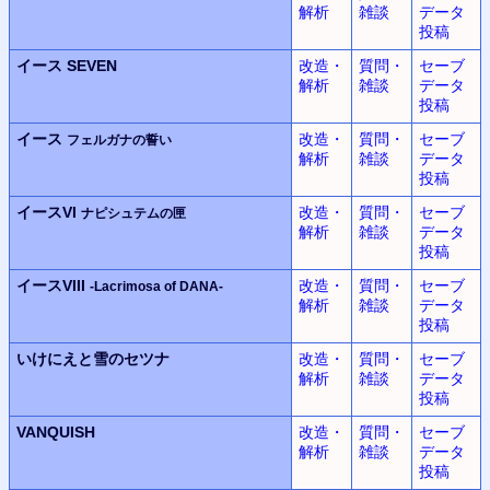
解析
雑談
データ
投稿
イース SEVEN
改造・
質問・
セーブ
解析
雑談
データ
投稿
イース
改造・
質問・
セーブ
フェルガナの誓い
解析
雑談
データ
投稿
イースVI
改造・
質問・
セーブ
ナピシュテムの匣
解析
雑談
データ
投稿
イースVIII
改造・
質問・
セーブ
-Lacrimosa of DANA-
解析
雑談
データ
投稿
いけにえと雪のセツナ
改造・
質問・
セーブ
解析
雑談
データ
投稿
VANQUISH
改造・
質問・
セーブ
解析
雑談
データ
投稿