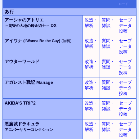
ロード
あ行
アーシャのアトリエ
改造・
質問・
セーブ
DX
解析
雑談
データ
～黄昏の大地の錬金術士～
投稿
アイワナ
改造・
質問・
セーブ
(I Wanna Be the Guy)
(無料)
解析
雑談
データ
投稿
アウターワールド
改造・
質問・
セーブ
解析
雑談
データ
投稿
アガレスト戦記 Mariage
改造・
質問・
セーブ
解析
雑談
データ
投稿
AKIBA'S TRIP2
改造・
質問・
セーブ
解析
雑談
データ
投稿
悪魔城ドラキュラ
改造・
質問・
セーブ
解析
雑談
データ
アニバーサリーコレクション
投稿