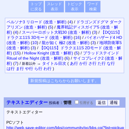
トップ
スレッド
トピック
ワード
に戻る
表示
表示
検索
ペルソナ3 リロード (改造・解析)
(
4
)
/
ドラゴンズドグマ ダーク
アリズン (改造・解析)
(
5
)
/
魔界戦記ディスガイア5 (改造・解
析)
(
4
)
/
スーパーロボット大戦30 (改造・解析)
(
3
)
/
【DQ11S】
ドラクエ11S 3Dモード (改造・解析)
(
16
)
/
バイオハザード4 HD
(改造・解析)
(
10
)
/
龍が如く 極2 (改造・解析)
(
3
)
/
地球防衛軍5
(改造・解析)
(
3
)
/
【DQ11S】ドラクエ11S 2Dモード (改造・解
析)
(
15
)
/
Hollow Knight (改造・解析)
(
5
)
/
ブラッドステインド
Ritual of the Night (改造・解析)
(
6
)
/
サイコブレイク2 (改造・解
析)
(
7
)
/
→
タイトル
目次
(
あ行
か行
さ行
た行
な行
新着以外
は行
ま行
や行
ら行
わ行
)
テキストエディター
：
管理
投稿者
引用
する
テキストエディター
PCソフト
http://web.save-editor.com/bbs/community/pc/bbs.cgi?list=pickup