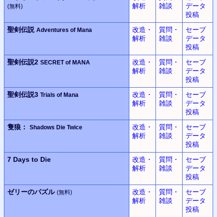
解析
雑談
データ
(無料)
投稿
聖剣伝説
改造・
質問・
セーブ
Adventures of Mana
解析
雑談
データ
投稿
聖剣伝説2
改造・
質問・
セーブ
SECRET of MANA
解析
雑談
データ
投稿
聖剣伝説3
改造・
質問・
セーブ
Trials of Mana
解析
雑談
データ
投稿
隻狼：
改造・
質問・
セーブ
Shadows Die Twice
解析
雑談
データ
投稿
7 Days to Die
改造・
質問・
セーブ
解析
雑談
データ
投稿
ゼリーのパズル
改造・
質問・
セーブ
(無料)
解析
雑談
データ
投稿