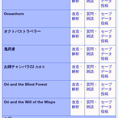
解析
雑談
データ
投稿
Oceanhorn
改造・
質問・
セーブ
解析
雑談
データ
投稿
オクトパストラベラー
改造・
質問・
セーブ
解析
雑談
データ
投稿
鬼武者
改造・
質問・
セーブ
解析
雑談
データ
投稿
お姉チャンバラZ2
改造・
質問・
セーブ
カオス
解析
雑談
データ
投稿
Ori and the Blind Forest
改造・
質問・
セーブ
解析
雑談
データ
投稿
Ori and the Will of the Wisps
改造・
質問・
セーブ
解析
雑談
データ
投稿