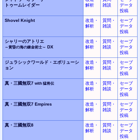
トゥームレイダー
解析
雑談
データ
投稿
Shovel Knight
改造・
質問・
セーブ
解析
雑談
データ
投稿
シャリーのアトリエ
改造・
質問・
セーブ
DX
解析
雑談
データ
～黄昏の海の錬金術士～
投稿
ジュラシックワールド・エボリューシ
改造・
質問・
セーブ
ョン
解析
雑談
データ
投稿
真・三國無双7
改造・
質問・
セーブ
with 猛将伝
解析
雑談
データ
投稿
真・三國無双7 Empires
改造・
質問・
セーブ
解析
雑談
データ
投稿
真・三國無双8
改造・
質問・
セーブ
解析
雑談
データ
投稿