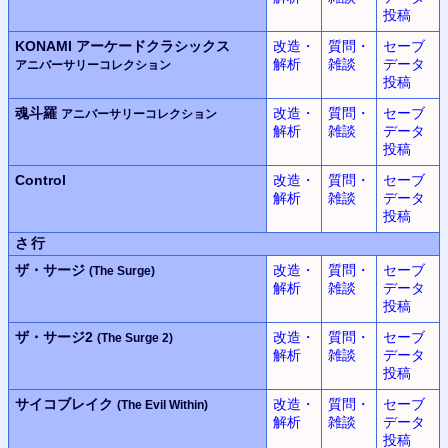
投稿
KONAMI
アーケードクラシックス
改造・
質問・
セーブ
解析
雑談
データ
アニバーサリーコレクション
投稿
魂斗羅
改造・
質問・
セーブ
アニバーサリーコレクション
解析
雑談
データ
投稿
Control
改造・
質問・
セーブ
解析
雑談
データ
投稿
さ行
ザ・サージ
改造・
質問・
セーブ
(The Surge)
解析
雑談
データ
投稿
ザ・サージ2
改造・
質問・
セーブ
(The Surge 2)
解析
雑談
データ
投稿
サイコブレイク
改造・
質問・
セーブ
(The Evil Within)
解析
雑談
データ
投稿