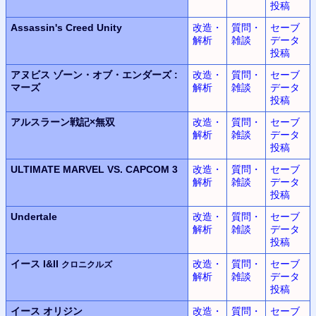
投稿
Assassin's Creed Unity
改造・
質問・
セーブ
解析
雑談
データ
投稿
アヌビス
ゾーン・オブ・エンダーズ
:
改造・
質問・
セーブ
マーズ
解析
雑談
データ
投稿
アルスラーン
戦記
×
無双
改造・
質問・
セーブ
解析
雑談
データ
投稿
ULTIMATE MARVEL
VS.
CAPCOM 3
改造・
質問・
セーブ
解析
雑談
データ
投稿
Undertale
改造・
質問・
セーブ
解析
雑談
データ
投稿
イース I&II
改造・
質問・
セーブ
クロニクルズ
解析
雑談
データ
投稿
イース
オリジン
改造・
質問・
セーブ