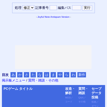
処理
記事番号
編集パス
-
Joyful Note
Antispam Version
-
目次
あ
か
さ
た
な
は
ま
や
ら
わ
新作
掲示板メニュー
/
質問・雑談・その他
PC
ゲーム タイトル
改造・
質問・
セーブ
解析
雑談
データ
投稿
MOD
／
Q&A
／
コード
その他
投稿
／
ダウン