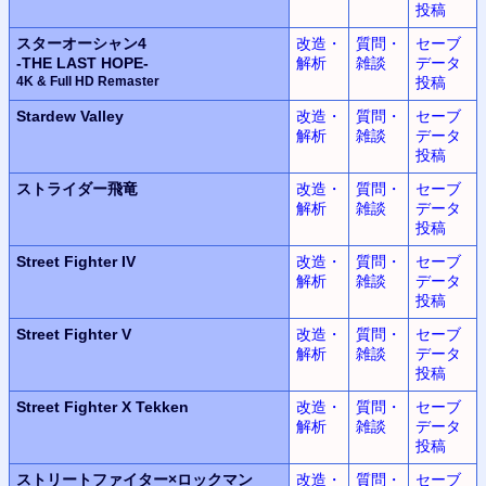
投稿
スターオーシャン4
改造・
質問・
セーブ
-THE LAST HOPE-
解析
雑談
データ
4K & Full HD Remaster
投稿
Stardew Valley
改造・
質問・
セーブ
解析
雑談
データ
投稿
ストライダー飛竜
改造・
質問・
セーブ
解析
雑談
データ
投稿
Street Fighter IV
改造・
質問・
セーブ
解析
雑談
データ
投稿
Street Fighter V
改造・
質問・
セーブ
解析
雑談
データ
投稿
Street Fighter X Tekken
改造・
質問・
セーブ
解析
雑談
データ
投稿
ストリートファイター×
ロックマン
改造・
質問・
セーブ