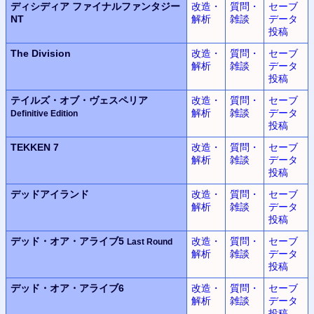
ディシディア
ファイナルファンタジー
改造・
質問・
セーブ
NT
解析
雑談
データ
投稿
The Division
改造・
質問・
セーブ
解析
雑談
データ
投稿
テイルズ・オブ・ヴェスペリア
改造・
質問・
セーブ
解析
雑談
データ
Definitive Edition
投稿
TEKKEN 7
改造・
質問・
セーブ
解析
雑談
データ
投稿
デッドアイランド
改造・
質問・
セーブ
解析
雑談
データ
投稿
デッド・オア・アライブ5
改造・
質問・
セーブ
Last Round
解析
雑談
データ
投稿
デッド・オア・アライブ6
改造・
質問・
セーブ
解析
雑談
データ
投稿