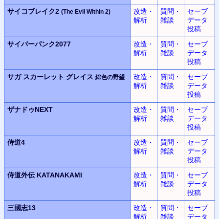
サイコブレイク2
改造・
質問・
セーブ
(The Evil Within 2)
解析
雑談
データ
投稿
サイバーパンク2077
改造・
質問・
セーブ
解析
雑談
データ
投稿
サガ スカーレット グレイス
改造・
質問・
セーブ
緋色の野望
解析
雑談
データ
投稿
ザナドゥNEXT
改造・
質問・
セーブ
解析
雑談
データ
投稿
侍道4
改造・
質問・
セーブ
解析
雑談
データ
投稿
侍道外伝 KATANAKAMI
改造・
質問・
セーブ
解析
雑談
データ
投稿
三國志13
改造・
質問・
セーブ
解析
雑談
データ