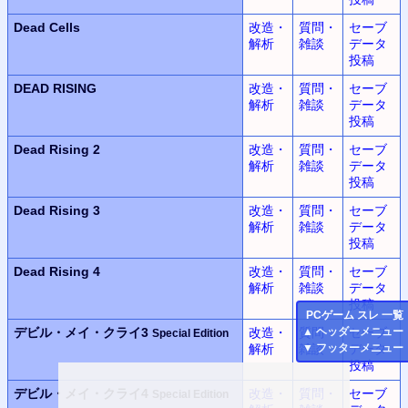
Dead Cells
改造・
質問・
セーブ
解析
雑談
データ
投稿
DEAD RISING
改造・
質問・
セーブ
解析
雑談
データ
投稿
Dead Rising 2
改造・
質問・
セーブ
解析
雑談
データ
投稿
Dead Rising 3
改造・
質問・
セーブ
解析
雑談
データ
投稿
Dead Rising 4
改造・
質問・
セーブ
解析
雑談
データ
投稿
PC
ゲーム スレ 一覧
デビル・メイ・クライ3
改造・
質問・
セーブ
▲
ヘッダーメニュー
Special Edition
解析
雑談
データ
▼
フッターメニュー
投稿
デビル・メイ・クライ4
改造・
質問・
セーブ
Special Edition