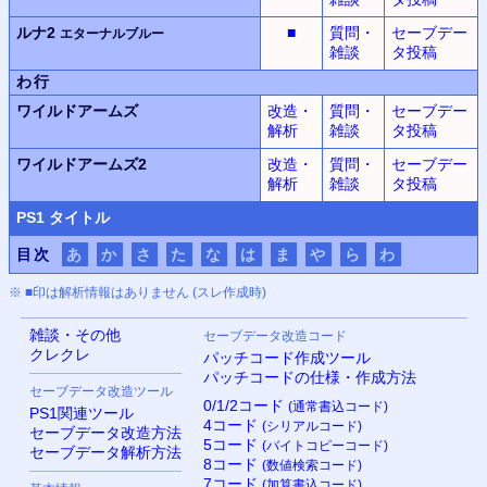
ルナ2
■
質問・
セーブデー
エターナルブルー
雑談
タ投稿
わ行
ワイルドアームズ
改造・
質問・
セーブデー
解析
雑談
タ投稿
ワイルドアームズ2
改造・
質問・
セーブデー
解析
雑談
タ投稿
PS
1 タイトル
目次
あ
か
さ
た
な
は
ま
や
ら
わ
※ ■印は解析情報はありません (スレ作成時)
雑談・その他
セーブデータ改造コード
クレクレ
パッチコード作成ツール
パッチコードの仕様・作成方法
セーブデータ改造ツール
0/1/2コード
(通常書込コード)
PS
1関連ツール
4コード
(シリアルコード)
セーブデータ改造方法
5コード
(バイトコピーコード)
セーブデータ解析方法
8コード
(数値検索コード)
7コード
(加算書込コード)