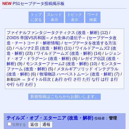
NEW
PS1セーブデータ投稿掲示板
トップ
スレッド
トピック
ワード
に戻る
表示
表示
検索
ファイナルファンタジータクティクス (改造・解析)
(
12
)
/
ZOIDS 帝国VS共和国～メカ生体の遺伝子～ (セーブデータ改
造・チートコード・解析情報)
/
セーブデータを改造する方法
(
2
)
/
ペルソナ2 罰 (改造・解析)
(
11
)
/
ワイルドアームズ2 (改
造・解析)
(
23
)
/
ワイルドアームズ (改造・解析)
(
14
)
/
レジェン
ド・オブ・ドラグーン (改造・解析)
(
6
)
/
レガイア伝説 (改造・
解析)
(
9
)
/
モンスターファーム2 (改造・解析)
(
10
)
/
モンスター
ファーム (改造・解析)
(
5
)
/
メタルギアソリッド インテグラル
(改造・解析)
(
6
)
/
牧場物語 ハーベストムーン (改造・解析)
(
7
)
/
→
タイトル
目次
(
あ行
か行
さ行
た行
な行
は行
ま行
新着以外
や行
ら行
わ行
)
テイルズ・オブ・エターニア (改造・解析)
：
管理
投稿者
引用
する