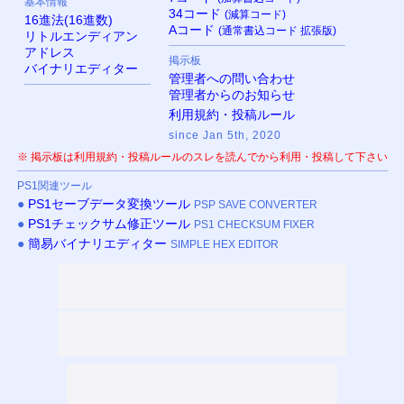
基本情報
34コード
(減算コード)
16進法(16進数)
Aコード
(通常書込コード 拡張版)
リトルエンディアン
アドレス
掲示板
バイナリエディター
管理者への問い合わせ
管理者からのお知らせ
利用規約・投稿ルール
since Jan 5th, 2020
※ 掲示板は利用規約・投稿ルールのスレを読んでから利用・投稿して下さい
PS
1関連ツール
●
PS
1セーブデータ変換ツール
PSP SAVE CONVERTER
●
PS
1チェックサム修正ツール
PS1 CHECKSUM FIXER
●
簡易バイナリエディター
SIMPLE HEX EDITOR