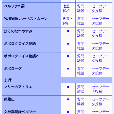
ペルソナ2 罰
改造・
質問・
セーブデー
解析
雑談
タ投稿
牧場物語
ハーベストムーン
改造・
質問・
セーブデー
解析
雑談
タ投稿
ぼくのなつやすみ
■
質問・
セーブデー
雑談
タ投稿
ポポロクロイス物語
■
質問・
セーブデー
雑談
タ投稿
ポポロクロイス物語2
■
質問・
セーブデー
雑談
タ投稿
ポポローグ
■
質問・
セーブデー
雑談
タ投稿
ま行
マリーのアトリエ
■
質問・
セーブデー
雑談
タ投稿
武蔵伝
■
質問・
セーブデー
雑談
タ投稿
女神異聞録
ペルソナ
■
質問・
セーブデー