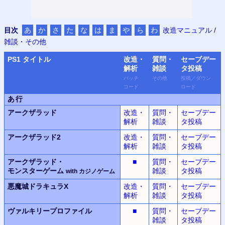
目次
あ
か
さ
た
な
は
ま
や
ら
わ
改造マニュアル
/
雑談・その他
PS
1 タイトル
改造・
質問・
セーブデー
解析
雑談
タ
投稿
パッチ
その他
投稿
／
ダウン
コード
ロード
あ行
アークザラッド
改造・
質問・
セーブデー
解析
雑談
タ投稿
アークザラッド2
改造・
質問・
セーブデー
解析
雑談
タ投稿
アークザラッド・
■
質問・
セーブデー
モンスター
ゲーム
雑談
タ投稿
with
カジノ
ゲーム
悪魔城ドラキュラX
改造・
質問・
セーブデー
解析
雑談
タ投稿
ヴァルキリープロファイル
■
質問・
セーブデー
雑談
タ投稿