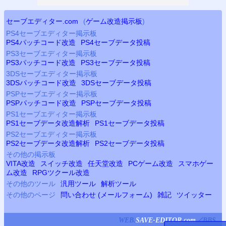
セーブエディター.com
(
ゲーム改造掲示板
)
PS4
セーブエディター掲示板
PS4
パッチコード改造
PS4
セーブデータ投稿
PS3
セーブエディター掲示板
PS3
パッチコード改造
PS3
セーブデータ投稿
3DSセーブエディター掲示板
3DSパッチコード改造
3DSセーブデータ投稿
PSP
セーブエディター掲示板
PSP
パッチコード改造
PSP
セーブデータ投稿
PS
1セーブエディター掲示板
PS
1セーブデータ改造解析
PS
1セーブデータ投稿
PS2
セーブエディター掲示板
PS2
セーブデータ改造解析
PS2
セーブデータ投稿
その他の掲示板
VITA改造
スイッチ改造
任天堂改造
PCゲーム改造
スマホゲー
ム改造
RPGツクール改造
その他のツール
汎用ツール
解析ツール
その他のページ
問い合わせ (メールフォーム)
雑記
ツイッター
WEB.
SAVE-EDITOR.com
／
BBS