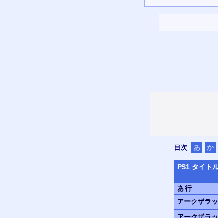
目次
あ
か
PS
1 タイト
あ行
アークザラッ
アークザラッ