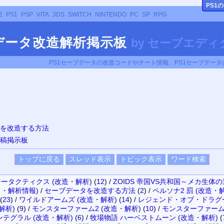
PS
1
2
PS1
PSP
VITA
3DS
SWITCH
NINTENDO
PC
SP
RPG
ブデータ改造解析掲示板
by
セーブエディタ
PS1セーブデータの改造コードやチート情報、PS1セーブデー
タを改造する方法
投稿掲示板
ータクティクス (改造・解析)
(
12
)
/
ZOIDS 帝国VS共和国～メカ生体
・解析情報)
/
セーブデータを改造する方法
(
2
)
/
ペルソナ2 罰 (改造・
(
23
)
/
ワイルドアームズ (改造・解析)
(
14
)
/
レジェンド・オブ・ドラグー
解析)
(
9
)
/
モンスターファーム2 (改造・解析)
(
10
)
/
モンスターファーム 
テグラル (改造・解析)
(
6
)
/
牧場物語 ハーベストムーン (改造・解析)
(