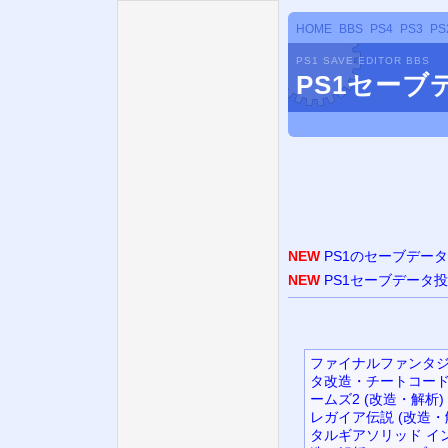
HOME
BBS
PS4
PS3
PS
PS1 SAVE EDITOR BBS
PS1セー
NEW
PS1のセーブデー
NEW
PS1セーブデータ
ファイナルファンタジ
タ改造・チートコード
ームズ2 (改造・解析)
レガイア伝説 (改造・
タルギアソリッド イン