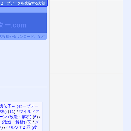
のセーブデータ
を改造する方法
ー.com
タの投稿やダウンロード、など
の遺伝子～ (セーブデー
解析)
(
11
)
/
ワイルドア
ン (改造・解析)
(
6
)
/
(改造・解析)
(
5
)
/
メ
7
)
/
ペルソナ2 罪 (改