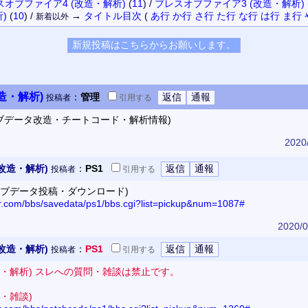
スオブファイア4 (改造・解析)
(
11
)
/
ブレスオブファイア3 (改造・解析)
)
(
10
)
/
→
タイトル
目次
(
あ行
か行
さ行
た行
な行
は行
ま行
新着以外
造・解析)
：
管理
投稿者
引用
する
ーブデータ改造・チートコード・解析情報)
2020
改造・解析)
：
PS1
投稿者
引用
する
ーブデータ投稿・ダウンロード)
or.com/bbs/savedata/ps1/bbs.cgi?list=pickup&num=1087#
2020/0
改造・解析)
：
PS1
投稿者
引用
する
造・解析) スレへの質問・雑談は禁止です。
・雑談)