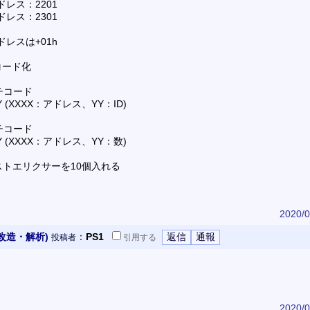
ドレス：2201
ドレス：2301
ドレスは+01h
コード化
チコード
0YY (XXXX：アドレス、YY：ID)
チコード
0YY (XXXX：アドレス、YY：数)
ラストエリクサーを10個入れる
2020/0
改造・解析)
：
PS1
投稿者
引用
する
2020/0