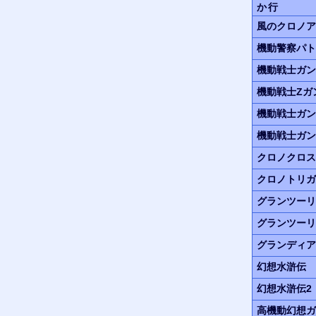
か行
風のクロノア
機動警察パト
機動戦士ガン
機動戦士Zガ
機動戦士ガ
機動戦士ガ
クロノクロス
クロノトリガ
グランツーリ
グランツーリ
グランディア
幻想水滸伝
幻想水滸伝2
高機動幻想
ガ