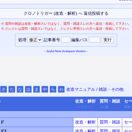
※
質問や雑談は改造・解析スレではなく、質問・雑談スレの方へ返信・投稿して下さい。
※
クレクレは質問・雑談スレではなく、クレクレ専用スレの方へ返信・投稿して下さい。
処理
記事番号
編集パス
-
Joyful Note
Antispam Version
-
さ
た
な
は
ま
や
ら
わ
改造マニュアル
/
雑談・その他
ル
改造・
解析
質問・
雑談
セ
パッチ
コード
その他
投稿
ド
改造・解析
質問・雑談
セ
ド2
改造・解析
質問・雑談
セ