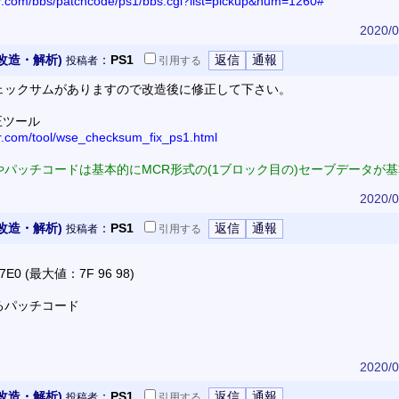
or.com/bbs/patchcode/ps1/bbs.cgi?list=pickup&num=1260#
2020/0
改造・解析)
：
PS1
投稿者
引用
する
ェックサムがありますので改造後に修正して下さい。
正ツール
or.com/tool/wse_checksum_fix_ps1.html
パッチコードは基本的にMCR形式の(1ブロック目の)セーブデータが
2020/0
改造・解析)
：
PS1
投稿者
引用
する
 (最大値：7F 96 98)
るパッチコード
2020/0
改造・解析)
：
PS1
投稿者
引用
する