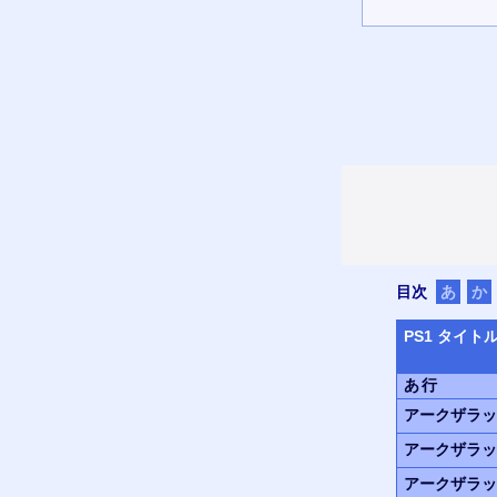
目次
あ
か
PS
1 タイト
あ行
アークザラッ
アークザラッ
アークザラッ