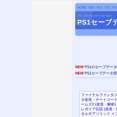
HOME
BBS
PS4
PS3
PS
PS1 SAVE EDITOR BBS
PS1セー
NEW
PS1のセーブデー
NEW
PS1セーブデータ
ファイナルファンタジ
タ改造・チートコード
ームズ2 (改造・解析)
レガイア伝説 (改造・
タルギアソリッド イン