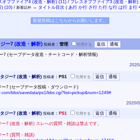
スオブファイア4 (改造・解析)
(
11
)
/
ブレスオブファイア3 (改造・解析)
)
(
10
)
/
→
タイトル
目次
(
あ行
か行
さ行
た行
な行
は行
ま行
新着以外
ー7 (改造・解析)
：
管理
投稿者
引用
する
ー7 (セーブデータ改造・チートコード・解析情報)
2020
ジー7 (改造・解析)
：
PS1
投稿者
引用
する
ー7 (セーブデータ投稿・ダウンロード)
or.com/bbs/savedata/ps1/bbs.cgi?list=pickup&num=1249#
2020/0
ジー7 (改造・解析)
：
PS1
投稿者
引用
する
ー7 (改造・解析) スレへの質問・雑談は禁止です。
ー7 (質問・雑談)