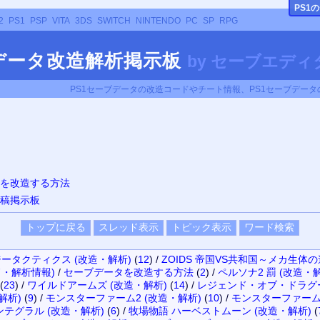
PS
1
2
PS1
PSP
VITA
3DS
SWITCH
NINTENDO
PC
SP
RPG
ブデータ改造解析掲示板
by
セーブエディタ
PS1セーブデータの改造コードやチート情報、PS1セーブデー
タを改造する方法
投稿掲示板
ータクティクス (改造・解析)
(
12
)
/
ZOIDS 帝国VS共和国～メカ生体
・解析情報)
/
セーブデータを改造する方法
(
2
)
/
ペルソナ2 罰 (改造・
(
23
)
/
ワイルドアームズ (改造・解析)
(
14
)
/
レジェンド・オブ・ドラグー
解析)
(
9
)
/
モンスターファーム2 (改造・解析)
(
10
)
/
モンスターファーム 
テグラル (改造・解析)
(
6
)
/
牧場物語 ハーベストムーン (改造・解析)
(