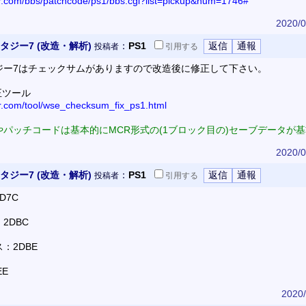
or.com/bbs/patchcode/ps1/bbs.cgi?list=pickup&num=1746#
2020/0
ジー7 (改造・解析)
：
PS1
投稿者
引用
する
ジー7はチェックサムがありますので改造後に修正して下さい。
正ツール
or.com/tool/wse_checksum_fix_ps1.html
パッチコードは基本的にMCR形式の(1ブロック目の)セーブデータが
2020/0
ジー7 (改造・解析)
：
PS1
投稿者
引用
する
D7C
2DBC
：2DBE
E
2020/