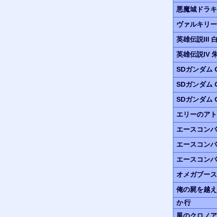
悪魔城ドラキ
ヴァルキリー
英雄伝説III
英雄伝説IV
SDガンダム G
SDガンダム G
SDガンダム G
エリーのアト
エースコンバ
エースコンバ
エースコンバ
オメガブース
俺の屍を越え
か行
風のクロノア