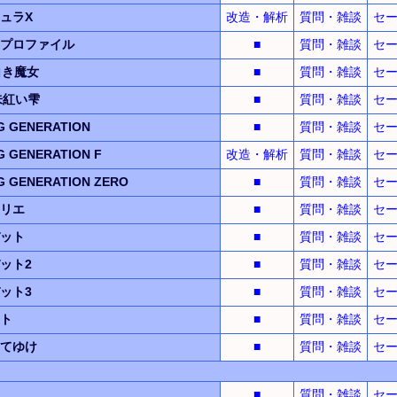
ュラX
改造・解析
質問・雑談
セ
プロファイル
■
質問・雑談
セ
白き魔女
■
質問・雑談
セ
朱紅い雫
■
質問・雑談
セ
 GENERATION
■
質問・雑談
セ
 GENERATION F
改造・解析
質問・雑談
セ
 GENERATION ZERO
■
質問・雑談
セ
リエ
■
質問・雑談
セ
ット
■
質問・雑談
セ
ット2
■
質問・雑談
セ
ット3
■
質問・雑談
セ
ト
■
質問・雑談
セ
てゆけ
■
質問・雑談
セ
■
質問・雑談
セ