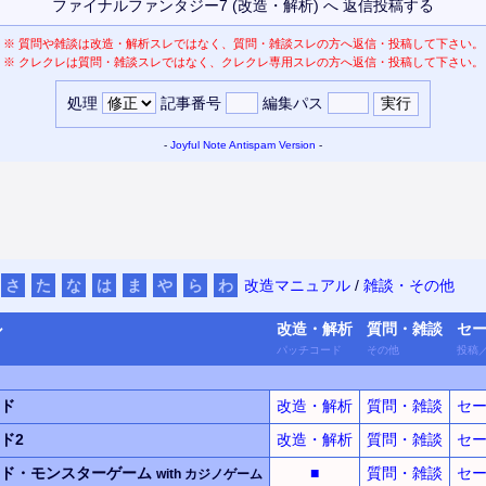
※
質問や雑談は改造・解析スレではなく、質問・雑談スレの方へ返信・投稿して下さい。
※
クレクレは質問・雑談スレではなく、クレクレ専用スレの方へ返信・投稿して下さい。
処理
記事番号
編集パス
-
Joyful Note
Antispam Version
-
さ
た
な
は
ま
や
ら
わ
改造マニュアル
/
雑談・その他
ル
改造・
解析
質問・
雑談
セ
パッチ
コード
その他
投稿
ド
改造・解析
質問・雑談
セ
ド2
改造・解析
質問・雑談
セ
ド・
モンスター
ゲーム
■
質問・雑談
セ
with
カジノ
ゲーム