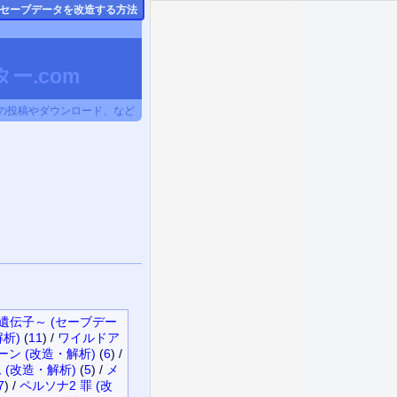
のセーブデータ
を改造する方法
ー.com
タの投稿やダウンロード、など
の遺伝子～ (セーブデー
解析)
(
11
)
/
ワイルドア
ン (改造・解析)
(
6
)
/
(改造・解析)
(
5
)
/
メ
7
)
/
ペルソナ2 罪 (改