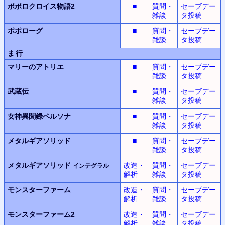
ポポロクロイス物語2
■
質問・
セーブデー
雑談
タ投稿
ポポローグ
■
質問・
セーブデー
雑談
タ投稿
ま行
マリーのアトリエ
■
質問・
セーブデー
雑談
タ投稿
武蔵伝
■
質問・
セーブデー
雑談
タ投稿
女神異聞録
ペルソナ
■
質問・
セーブデー
雑談
タ投稿
メタルギアソリッド
■
質問・
セーブデー
雑談
タ投稿
メタルギアソリッド
改造・
質問・
セーブデー
インテグラル
解析
雑談
タ投稿
モンスターファーム
改造・
質問・
セーブデー
解析
雑談
タ投稿
モンスターファーム2
改造・
質問・
セーブデー
解析
雑談
タ投稿