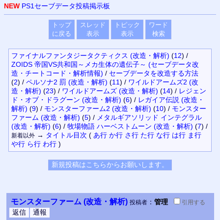
NEW
PS1セーブデータ投稿掲示板
トップ
スレッド
トピック
ワード
に戻る
表示
表示
検索
ファイナルファンタジータクティクス (改造・解析)
(
12
)
/
ZOIDS 帝国VS共和国～メカ生体の遺伝子～ (セーブデータ改
造・チートコード・解析情報)
/
セーブデータを改造する方法
(
2
)
/
ペルソナ2 罰 (改造・解析)
(
11
)
/
ワイルドアームズ2 (改
造・解析)
(
23
)
/
ワイルドアームズ (改造・解析)
(
14
)
/
レジェン
ド・オブ・ドラグーン (改造・解析)
(
6
)
/
レガイア伝説 (改造・
解析)
(
9
)
/
モンスターファーム2 (改造・解析)
(
10
)
/
モンスター
ファーム (改造・解析)
(
5
)
/
メタルギアソリッド インテグラル
(改造・解析)
(
6
)
/
牧場物語 ハーベストムーン (改造・解析)
(
7
)
/
→
タイトル
目次
(
あ行
か行
さ行
た行
な行
は行
ま行
新着以外
や行
ら行
わ行
)
モンスターファーム (改造・解析)
：
管理
投稿者
引用
する