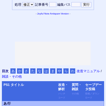
処理
記事番号
編集パス
-
Joyful Note
Antispam Version
-
目次
あ
か
さ
た
な
は
ま
や
ら
わ
改造マニュアル
/
雑談・その他
PS
1 タイトル
改造・
質問・
セーブデー
解析
雑談
タ
投稿
パッチ
その他
投稿
／
ダウン
コード
ロード
あ行