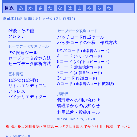
目次
あ
か
さ
た
な
は
ま
や
ら
わ
※ ■印は解析情報はありません (スレ作成時)
雑談・その他
セーブデータ改造コード
クレクレ
パッチコード作成ツール
パッチコードの仕様・作成方法
セーブデータ改造ツール
0/1/2コード
(通常書込コード)
PS
1関連ツール
4コード
(シリアルコード)
セーブデータ改造方法
5コード
(バイトコピーコード)
セーブデータ解析方法
8コード
(数値検索コード)
7コード
(加算書込コード)
基本情報
34コード
(減算コード)
16進法(16進数)
Aコード
(通常書込コード 拡張版)
リトルエンディアン
アドレス
掲示板
バイナリエディター
管理者への問い合わせ
管理者からのお知らせ
利用規約・投稿ルール
since Jan 5th, 2020
※ 掲示板は利用規約・投稿ルールのスレを読んでから利用・投稿して下さい
PS
1関連ツール