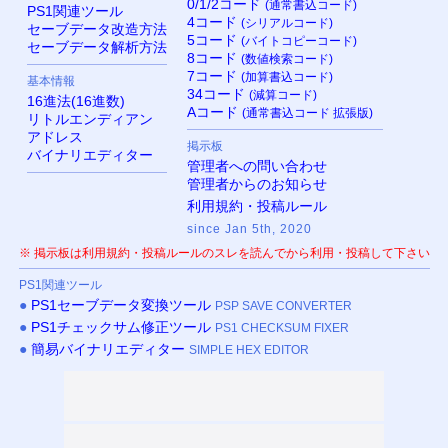
0/1/2コード
(通常書込コード)
PS
1関連ツール
4コード
(シリアルコード)
セーブデータ改造方法
5コード
(バイトコピーコード)
セーブデータ解析方法
8コード
(数値検索コード)
7コード
(加算書込コード)
基本情報
34コード
(減算コード)
16進法(16進数)
Aコード
(通常書込コード 拡張版)
リトルエンディアン
アドレス
掲示板
バイナリエディター
管理者への問い合わせ
管理者からのお知らせ
利用規約・投稿ルール
since Jan 5th, 2020
※ 掲示板は利用規約・投稿ルールのスレを読んでから利用・投稿して下さい
PS
1関連ツール
●
PS
1セーブデータ変換ツール
PSP SAVE CONVERTER
●
PS
1チェックサム修正ツール
PS1 CHECKSUM FIXER
●
簡易バイナリエディター
SIMPLE HEX EDITOR