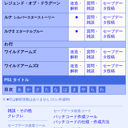
レジェンド・オブ・ドラグーン
改造・
質問・
セーブデー
解析
雑談
タ投稿
ルナ
■
質問・
セーブデー
シルバースターストーリー
雑談
タ投稿
ルナ2
■
質問・
セーブデー
エターナルブルー
雑談
タ投稿
わ行
ワイルドアームズ
改造・
質問・
セーブデー
解析
雑談
タ投稿
ワイルドアームズ2
改造・
質問・
セーブデー
解析
雑談
タ投稿
PS
1 タイトル
目次
あ
か
さ
た
な
は
ま
や
ら
わ
※ ■印は解析情報はありません (スレ作成時)
雑談・その他
セーブデータ改造コード
クレクレ
パッチコード作成ツール
パッチコードの仕様・作成方法
セーブデータ改造ツール