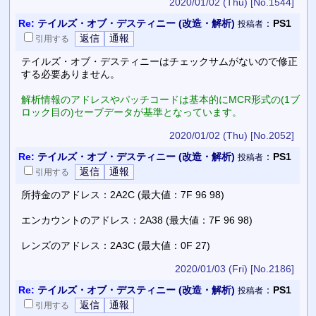
2020/01/02 (Thu)
[No.1544]
Re:
テイルズ・オブ・デスティニー (改造・解析)
：
PS1
投稿者
引用
する
テイルズ・オブ・デスティニーはチェックサムがないので修正
する必要ありません。
解析情報のアドレスやパッチコードは基本的にMCR形式の(1ブ
ロック目の)セーブデータが基準となっています。
2020/01/02 (Thu)
[No.2052]
Re:
テイルズ・オブ・デスティニー (改造・解析)
：
PS1
投稿者
引用
する
所持金のアドレス：2A2C (最大値：7F 96 98)
エンカウントのアドレス：2A38 (最大値：7F 96 98)
レンズのアドレス：2A3C (最大値：0F 27)
2020/01/03 (Fri)
[No.2186]
Re:
テイルズ・オブ・デスティニー (改造・解析)
：
PS1
投稿者
引用
する