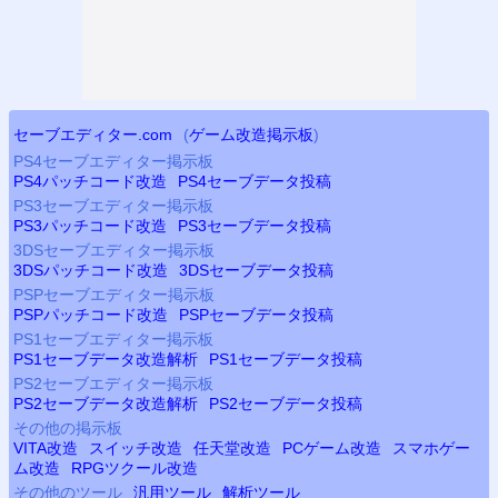
セーブエディター.com
(
ゲーム改造掲示板
)
PS4
セーブエディター掲示板
PS4
パッチコード改造
PS4
セーブデータ投稿
PS3
セーブエディター掲示板
PS3
パッチコード改造
PS3
セーブデータ投稿
3DSセーブエディター掲示板
3DSパッチコード改造
3DSセーブデータ投稿
PSP
セーブエディター掲示板
PSP
パッチコード改造
PSP
セーブデータ投稿
PS
1セーブエディター掲示板
PS
1セーブデータ改造解析
PS
1セーブデータ投稿
PS2
セーブエディター掲示板
PS2
セーブデータ改造解析
PS2
セーブデータ投稿
その他の掲示板
VITA改造
スイッチ改造
任天堂改造
PCゲーム改造
スマホゲー
ム改造
RPGツクール改造
その他のツール
汎用ツール
解析ツール