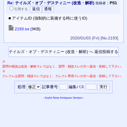
Re:
テイルズ・オブ・デスティニー (改造・解析)
：
PS1
投稿者
引用
する
■ アイテムID (強制的に装備する時に使うID)
2193.txt
(9KB)
2020/01/03 (Fri)
[No.2193]
※
質問や雑談は改造・解析スレではなく、質問・雑談スレの方へ返信・投稿して下さい。
※
クレクレは質問・雑談スレではなく、クレクレ専用スレの方へ返信・投稿して下さい。
処理
記事番号
編集パス
-
Joyful Note
Antispam Version
-