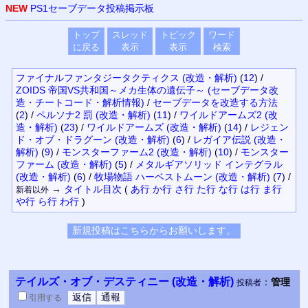
NEW
PS1セーブデータ投稿掲示板
トップ
スレッド
トピック
ワード
に戻る
表示
表示
検索
ファイナルファンタジータクティクス (改造・解析)
(
12
)
/
ZOIDS 帝国VS共和国～メカ生体の遺伝子～ (セーブデータ改
造・チートコード・解析情報)
/
セーブデータを改造する方法
(
2
)
/
ペルソナ2 罰 (改造・解析)
(
11
)
/
ワイルドアームズ2 (改
造・解析)
(
23
)
/
ワイルドアームズ (改造・解析)
(
14
)
/
レジェン
ド・オブ・ドラグーン (改造・解析)
(
6
)
/
レガイア伝説 (改造・
解析)
(
9
)
/
モンスターファーム2 (改造・解析)
(
10
)
/
モンスター
ファーム (改造・解析)
(
5
)
/
メタルギアソリッド インテグラル
(改造・解析)
(
6
)
/
牧場物語 ハーベストムーン (改造・解析)
(
7
)
/
→
タイトル
目次
(
あ行
か行
さ行
た行
な行
は行
ま行
新着以外
や行
ら行
わ行
)
テイルズ・オブ・デスティニー (改造・解析)
：
管理
投稿者
引用
する