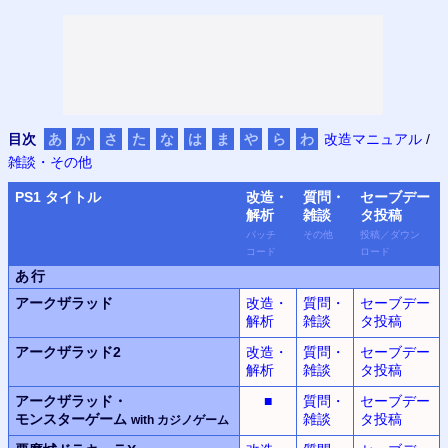
目次
あ
か
さ
た
な
は
ま
や
ら
わ
改造マニュアル
/
雑談・その他
PS
1 タイトル
改造・
質問・
セーブデー
解析
雑談
タ
投稿
パッチ
その他
投稿
／
ダウン
コード
ロード
あ行
アークザラッド
改造・
質問・
セーブデー
解析
雑談
タ投稿
アークザラッド2
改造・
質問・
セーブデー
解析
雑談
タ投稿
アークザラッド・
■
質問・
セーブデー
モンスター
ゲーム
雑談
タ投稿
with
カジノ
ゲーム