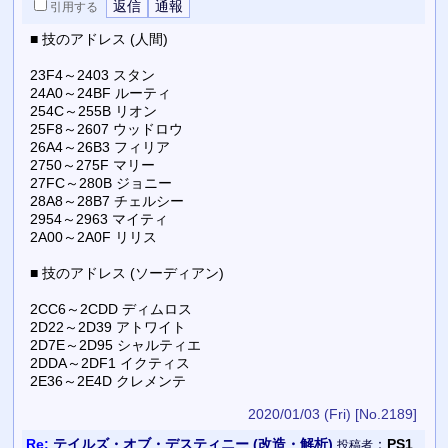
引用
する
■ 技のアドレス (人間)
23F4～2403 スタン
24A0～24BF ルーティ
254C～255B リオン
25F8～2607 ウッドロウ
26A4～26B3 フィリア
2750～275F マリー
27FC～280B ジョニー
28A8～28B7 チェルシー
2954～2963 マイティ
2A00～2A0F リリス
■ 技のアドレス (ソーディアン)
2CC6～2CDD ディムロス
2D22～2D39 アトワイト
2D7E～2D95 シャルティエ
2DDA～2DF1 イクティス
2E36～2E4D クレメンテ
2020/01/03 (Fri)
[No.2189]
Re:
テイルズ・オブ・デスティニー (改造・解析)
：
PS1
投稿者