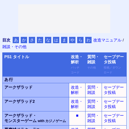
目次
あ
か
さ
た
な
は
ま
や
ら
わ
改造マニュアル
/
雑談・その他
PS
1 タイトル
改造・
質問・
セーブデー
解析
雑談
タ
投稿
パッチ
その他
投稿
／
ダウン
コード
ロード
あ行
アークザラッド
改造・
質問・
セーブデー
解析
雑談
タ投稿
アークザラッド2
改造・
質問・
セーブデー
解析
雑談
タ投稿
アークザラッド・
■
質問・
セーブデー
モンスター
ゲーム
雑談
タ投稿
with
カジノ
ゲーム