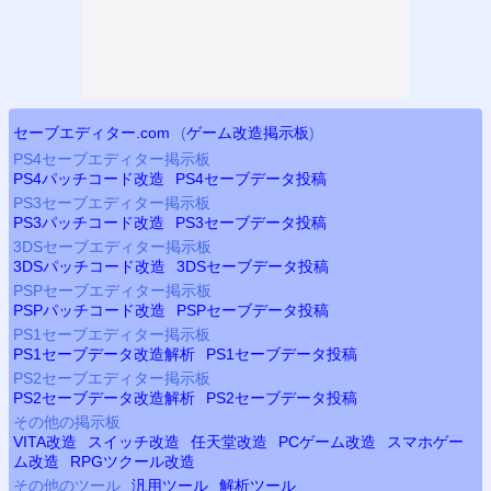
セーブエディター.com
(
ゲーム改造掲示板
)
PS4
セーブエディター掲示板
PS4
パッチコード改造
PS4
セーブデータ投稿
PS3
セーブエディター掲示板
PS3
パッチコード改造
PS3
セーブデータ投稿
3DSセーブエディター掲示板
3DSパッチコード改造
3DSセーブデータ投稿
PSP
セーブエディター掲示板
PSP
パッチコード改造
PSP
セーブデータ投稿
PS
1セーブエディター掲示板
PS
1セーブデータ改造解析
PS
1セーブデータ投稿
PS2
セーブエディター掲示板
PS2
セーブデータ改造解析
PS2
セーブデータ投稿
その他の掲示板
VITA改造
スイッチ改造
任天堂改造
PCゲーム改造
スマホゲー
ム改造
RPGツクール改造
その他のツール
汎用ツール
解析ツール