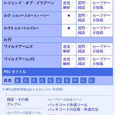
レジェンド・オブ・ドラグーン
改造・
質問・
セーブデー
解析
雑談
タ投稿
ルナ
■
質問・
セーブデー
シルバースターストーリー
雑談
タ投稿
ルナ2
■
質問・
セーブデー
エターナルブルー
雑談
タ投稿
わ行
ワイルドアームズ
改造・
質問・
セーブデー
解析
雑談
タ投稿
ワイルドアームズ2
改造・
質問・
セーブデー
解析
雑談
タ投稿
PS
1 タイトル
目次
あ
か
さ
た
な
は
ま
や
ら
わ
※ ■印は解析情報はありません (スレ作成時)
雑談・その他
セーブデータ改造コード
クレクレ
パッチコード作成ツール
パッチコードの仕様・作成方法
セーブデータ改造ツール