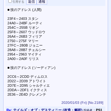
引用
する
■ 技のアドレス (人間)
23F4～2403 スタン
24A0～24BF ルーティ
254C～255B リオン
25F8～2607 ウッドロウ
26A4～26B3 フィリア
2750～275F マリー
27FC～280B ジョニー
28A8～28B7 チェルシー
2954～2963 マイティ
2A00～2A0F リリス
■ 技のアドレス (ソーディアン)
2CC6～2CDD ディムロス
2D22～2D39 アトワイト
2D7E～2D95 シャルティエ
2DDA～2DF1 イクティス
2E36～2E4D クレメンテ
2020/01/03 (Fri)
[No.2189]
Re:
テイルズ・オブ・デスティニー (改造・解析)
：
PS1
投稿者