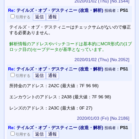
2020/01/02 (Thu)
[No.1544]
Re:
テイルズ・オブ・デスティニー (改造・解析)
：
PS1
投稿者
引用
する
テイルズ・オブ・デスティニーはチェックサムがないので修正
する必要ありません。
解析情報のアドレスやパッチコードは基本的にMCR形式の(1ブ
ロック目の)セーブデータが基準となっています。
2020/01/02 (Thu)
[No.2052]
Re:
テイルズ・オブ・デスティニー (改造・解析)
：
PS1
投稿者
引用
する
所持金のアドレス：2A2C (最大値：7F 96 98)
エンカウントのアドレス：2A38 (最大値：7F 96 98)
レンズのアドレス：2A3C (最大値：0F 27)
2020/01/03 (Fri)
[No.2186]
Re:
テイルズ・オブ・デスティニー (改造・解析)
：
PS1
投稿者
引用
する