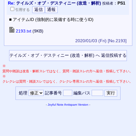
Re:
テイルズ・オブ・デスティニー (改造・解析)
：
PS1
投稿者
引用
する
■ アイテムID (強制的に装備する時に使うID)
2193.txt
(9KB)
2020/01/03 (Fri)
[No.2193]
※
質問や雑談は改造・解析スレではなく、質問・雑談スレの方へ返信・投稿して下さい。
※
クレクレは質問・雑談スレではなく、クレクレ専用スレの方へ返信・投稿して下さい。
処理
記事番号
編集パス
-
Joyful Note
Antispam Version
-