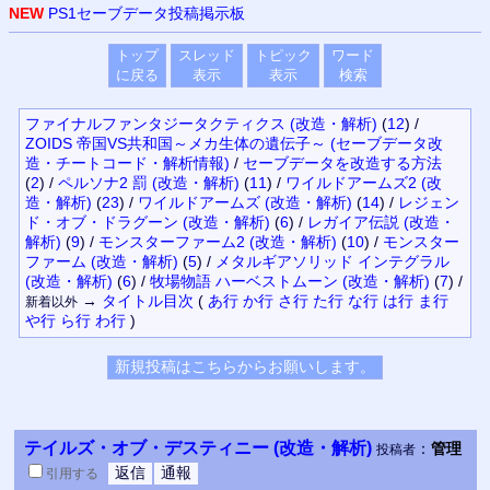
NEW
PS1セーブデータ投稿掲示板
トップ
スレッド
トピック
ワード
に戻る
表示
表示
検索
ファイナルファンタジータクティクス (改造・解析)
(
12
)
/
ZOIDS 帝国VS共和国～メカ生体の遺伝子～ (セーブデータ改
造・チートコード・解析情報)
/
セーブデータを改造する方法
(
2
)
/
ペルソナ2 罰 (改造・解析)
(
11
)
/
ワイルドアームズ2 (改
造・解析)
(
23
)
/
ワイルドアームズ (改造・解析)
(
14
)
/
レジェン
ド・オブ・ドラグーン (改造・解析)
(
6
)
/
レガイア伝説 (改造・
解析)
(
9
)
/
モンスターファーム2 (改造・解析)
(
10
)
/
モンスター
ファーム (改造・解析)
(
5
)
/
メタルギアソリッド インテグラル
(改造・解析)
(
6
)
/
牧場物語 ハーベストムーン (改造・解析)
(
7
)
/
→
タイトル
目次
(
あ行
か行
さ行
た行
な行
は行
ま行
新着以外
や行
ら行
わ行
)
テイルズ・オブ・デスティニー (改造・解析)
：
管理
投稿者
引用
する