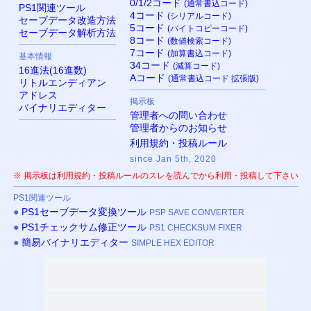
0/1/2コード
(通常書込コード)
PS
1関連ツール
4コード
(シリアルコード)
セーブデータ改造方法
5コード
(バイトコピーコード)
セーブデータ解析方法
8コード
(数値検索コード)
7コード
(加算書込コード)
基本情報
34コード
(減算コード)
16進法(16進数)
Aコード
(通常書込コード 拡張版)
リトルエンディアン
アドレス
掲示板
バイナリエディター
管理者への問い合わせ
管理者からのお知らせ
利用規約・投稿ルール
since Jan 5th, 2020
※ 掲示板は利用規約・投稿ルールのスレを読んでから利用・投稿して下さい
PS
1関連ツール
●
PS
1セーブデータ変換ツール
PSP SAVE CONVERTER
●
PS
1チェックサム修正ツール
PS1 CHECKSUM FIXER
●
簡易バイナリエディター
SIMPLE HEX EDITOR