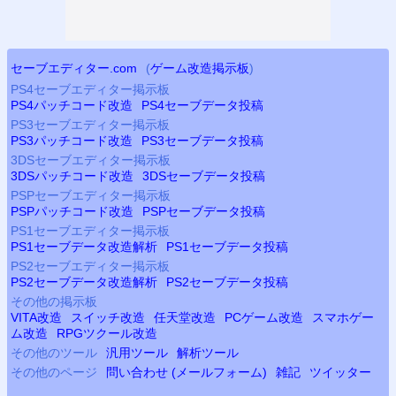
セーブエディター.com
(
ゲーム改造掲示板
)
PS4
セーブエディター掲示板
PS4
パッチコード改造
PS4
セーブデータ投稿
PS3
セーブエディター掲示板
PS3
パッチコード改造
PS3
セーブデータ投稿
3DSセーブエディター掲示板
3DSパッチコード改造
3DSセーブデータ投稿
PSP
セーブエディター掲示板
PSP
パッチコード改造
PSP
セーブデータ投稿
PS
1セーブエディター掲示板
PS
1セーブデータ改造解析
PS
1セーブデータ投稿
PS2
セーブエディター掲示板
PS2
セーブデータ改造解析
PS2
セーブデータ投稿
その他の掲示板
VITA改造
スイッチ改造
任天堂改造
PCゲーム改造
スマホゲー
ム改造
RPGツクール改造
その他のツール
汎用ツール
解析ツール
その他のページ
問い合わせ (メールフォーム)
雑記
ツイッター