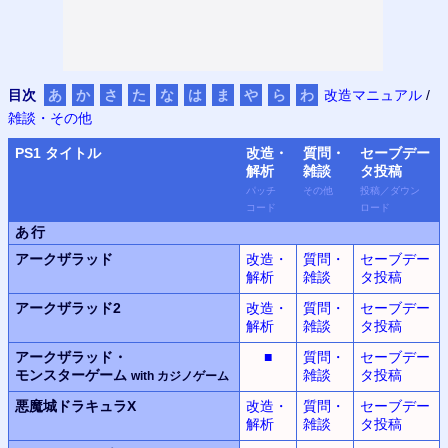
目次
あ
か
さ
た
な
は
ま
や
ら
わ
改造マニュアル
/
雑談・その他
PS
1 タイトル
改造・
質問・
セーブデー
解析
雑談
タ
投稿
パッチ
その他
投稿
／
ダウン
コード
ロード
あ行
アークザラッド
改造・
質問・
セーブデー
解析
雑談
タ投稿
アークザラッド2
改造・
質問・
セーブデー
解析
雑談
タ投稿
アークザラッド・
■
質問・
セーブデー
モンスター
ゲーム
雑談
タ投稿
with
カジノ
ゲーム
悪魔城ドラキュラX
改造・
質問・
セーブデー
解析
雑談
タ投稿