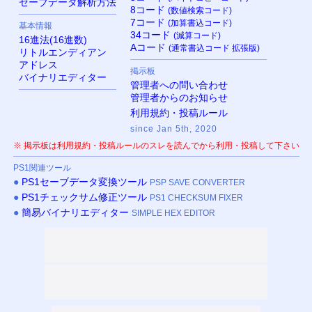
セーブデータ解析方法
8コード
(数値検索コード)
7コード
(加算書込コード)
基本情報
34コード
(減算コード)
16進法(16進数)
Aコード
(通常書込コード 拡張版)
リトルエンディアン
アドレス
掲示板
バイナリエディター
管理者への問い合わせ
管理者からのお知らせ
利用規約・投稿ルール
since Jan 5th, 2020
※ 掲示板は利用規約・投稿ルールのスレを読んでから利用・投稿して下さい
PS
1関連ツール
●
PS
1セーブデータ変換ツール
PSP SAVE CONVERTER
●
PS
1チェックサム修正ツール
PS1 CHECKSUM FIXER
●
簡易バイナリエディター
SIMPLE HEX EDITOR