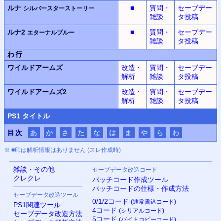
ルナ
■
質問・
セーブデー
シルバースターストーリー
雑談
タ投稿
ルナ2
■
質問・
セーブデー
エターナルブルー
雑談
タ投稿
わ行
ワイルドアームズ
改造・
質問・
セーブデー
解析
雑談
タ投稿
ワイルドアームズ2
改造・
質問・
セーブデー
解析
雑談
タ投稿
PS
1 タイトル
目次
あ
か
さ
た
な
は
ま
や
ら
わ
※ ■印は解析情報はありません (スレ作成時)
雑談・その他
セーブデータ改造コード
クレクレ
パッチコード作成ツール
パッチコードの仕様・作成方法
セーブデータ改造ツール
0/1/2コード
(通常書込コード)
PS
1関連ツール
4コード
(シリアルコード)
セーブデータ改造方法
5コード
(バイトコピーコード)