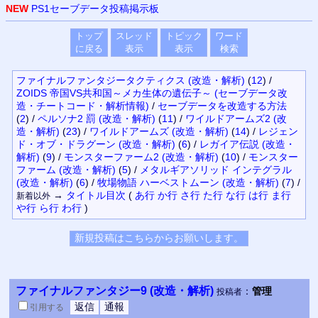
NEW
PS1セーブデータ投稿掲示板
トップ
スレッド
トピック
ワード
に戻る
表示
表示
検索
ファイナルファンタジータクティクス (改造・解析)
(
12
)
/
ZOIDS 帝国VS共和国～メカ生体の遺伝子～ (セーブデータ改
造・チートコード・解析情報)
/
セーブデータを改造する方法
(
2
)
/
ペルソナ2 罰 (改造・解析)
(
11
)
/
ワイルドアームズ2 (改
造・解析)
(
23
)
/
ワイルドアームズ (改造・解析)
(
14
)
/
レジェン
ド・オブ・ドラグーン (改造・解析)
(
6
)
/
レガイア伝説 (改造・
解析)
(
9
)
/
モンスターファーム2 (改造・解析)
(
10
)
/
モンスター
ファーム (改造・解析)
(
5
)
/
メタルギアソリッド インテグラル
(改造・解析)
(
6
)
/
牧場物語 ハーベストムーン (改造・解析)
(
7
)
/
→
タイトル
目次
(
あ行
か行
さ行
た行
な行
は行
ま行
新着以外
や行
ら行
わ行
)
ファイナルファンタジー9 (改造・解析)
：
管理
投稿者
引用
する