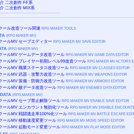
介 二次創作 FF系
介 二次創作 MIX系
ツクール改造ツール関連
RPG MAKER TOOLS
TA
(RPG MAKER MV)
ツクールMV セーブエディター
RPG MAKER MV SAVE EDITOR
ATA
(RPG MAKER MV)
ツクールMV ゲームデータ改造ツール
RPG MAKER MV GAME DATA EDITOR
ツクールMV プレイヤー初期レベル99改造ツール
RPG MAKER MV ACTORS E
ツクールMV 職業ステータス改造ツール
RPG MAKER MV CLASSES EDITOR
ツクールMV 武器・攻撃力改造ツール
RPG MAKER MV WEAPONS EDITOR
ツクールMV 装備・防御力改造ツール
RPG MAKER MV ARMORS EDITOR
ツクールMV 敵データ改造ツール
RPG MAKER MV ENEMIES DATA EDITOR
 DATA
(RPG MAKER MV)
ツクールMV セーブ禁止解除ツール
RPG MAKER MV ENABLE SAVE EDITOR
ツクールMV エンカウント無効化ツール
RPG MAKER MV DISABLE ENCOUNT
クールMV 戦闘逃走率100%化ツール
RPG MAKER MV BATTLE ESCAPE EDI
ツクールMV 移動速度変更ツール
RPG MAKER MV MOVE SPEED EDITOR
ツクールMV 起動モード変更ツール
RPG MAKER MV PLAY MODE EDITOR
ILES