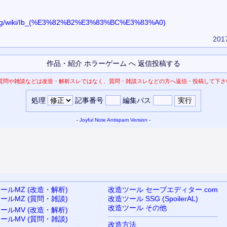
ia.org/wiki/Ib_(%E3%82%B2%E3%83%BC%E3%83%A0)
2017
質問や雑談などは改造・解析スレではなく、質問・雑談スレなどの方へ返信・投稿して下さ
処理
記事番号
編集パス
-
Joyful Note
Antispam Version
-
ールMZ (改造・解析)
改造ツール セーブエディター.com
ールMZ (質問・雑談)
改造ツール SSG (SpoilerAL)
改造ツール その他
ールMV (改造・解析)
ールMV (質問・雑談)
改造方法