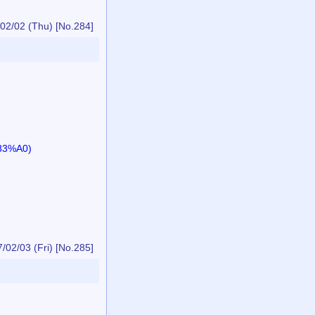
02/02 (Thu)
[No.284]
83%A0)
/02/03 (Fri)
[No.285]