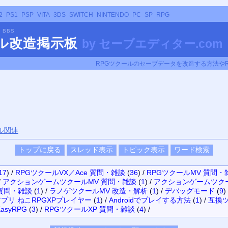
2
PS1
PSP
VITA
3DS
SWITCH
NINTENDO
PC
SP
RPG
R BBS
ール改造掲示板
by
セーブエディター.com
RPGツクールのセーブデータを改造する方法や
ル関連
17
)
/
RPGツクールVX／Ace 質問・雑談
(
36
)
/
RPGツクールMV 質問・
/
アクションゲームツクールMV 質問・雑談
(
1
)
/
アクションゲームツクー
質問・雑談
(
1
)
/
ラノゲツクールMV 改造・解析
(
1
)
/
デバッグモード
(
9
)
プリ ねこRPGXPプレイヤー
(
1
)
/
Androidでプレイする方法
(
1
)
/
互換
asyRPG
(
3
)
/
RPGツクールXP 質問・雑談
(
4
)
/