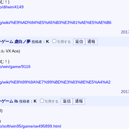
む！)
p/dl/win/4149
dia.org/wiki/%E9%AD%94%E5%A5%B3%E3%81%AE%E5%AE%B6
2017
ーゲーム 虚白ノ夢
：
K
投稿者
引用
する
 VX Ace)
む！)
jp/win/game/9116
dia.org/wiki/%E8%99%9A%E7%99%BD%E3%83%8E%E5%A4%A2
2017
ゲーム Ib
：
K
投稿者
引用
する
)
)
.jp/soft/win95/game/se495899.html