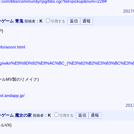
or.com/bbs/community/rpg/bbs.cgi?list=pickup&num=228#
2017/
ーゲーム 青鬼
：
K
投稿者
引用
する
P)
fo/aooni.html
edia.org/wiki/%E9%9D%92%E9%AC%BC_(%E3%82%B2%E3%83%BC%E3%
クールMV製のリメイク)
ol.andapp.jp/
2017
ーゲーム 魔女の家
：
K
投稿者
引用
する
ルVX)