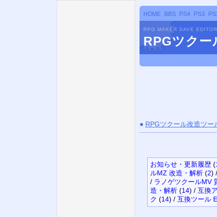
HOME
BBS
PS4
PS3
PS
RPG MAKER SAVE EDITO
RPGツク
●
RPGツクール改造ツー
お知らせ・更新履歴
(
ルMZ 改造・解析
(
2
)
/
ラノゲツクールMV 
造・解析
(
14
)
/
互換ア
ク
(
14
)
/
互換ツール E