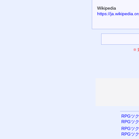
Wikipedia
https://ja.wikiped
※
RPGツク
RPGツク
RPGツク
RPGツク