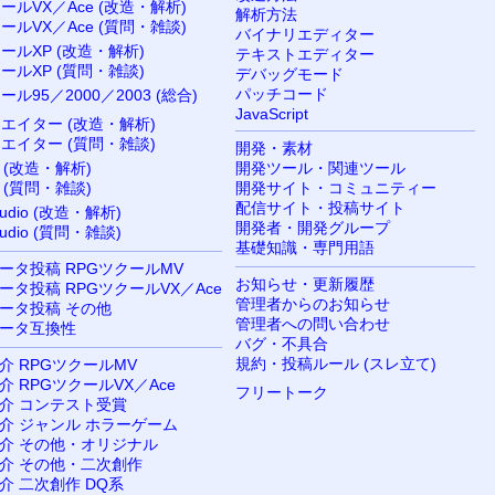
ールVX／Ace (改造・解析)
解析方法
ールVX／Ace (質問・雑談)
バイナリエディター
ールXP (改造・解析)
テキストエディター
ールXP (質問・雑談)
デバッグモード
パッチコード
ール95／2000／2003 (総合)
JavaScript
リエイター (改造・解析)
リエイター (質問・雑談)
開発・素材
 (改造・解析)
開発ツール・関連ツール
 (質問・雑談)
開発サイト・コミュニティー
配信サイト・投稿サイト
tudio (改造・解析)
開発者・開発グループ
tudio (質問・雑談)
基礎知識・専門用語
ータ投稿 RPGツクールMV
お知らせ・更新履歴
ータ投稿 RPGツクールVX／Ace
管理者からのお知らせ
ータ投稿 その他
管理者への問い合わせ
ータ互換性
バグ・不具合
規約・投稿ルール (スレ立て)
介 RPGツクールMV
 RPGツクールVX／Ace
フリートーク
介 コンテスト受賞
介 ジャンル ホラーゲーム
介 その他・オリジナル
介 その他・二次創作
介 二次創作 DQ系