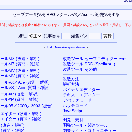
2016
質問や雑談などは改造・解析スレではなく、質問・雑談スレなどの方へ返信・投稿して下さ
処理
記事番号
編集パス
-
Joyful Note
Antispam Version
-
ールMZ (改造・解析)
改造ツール セーブエディター.com
ールMZ (質問・雑談)
改造ツール SSG (SpoilerAL)
改造ツール その他
ールMV (改造・解析)
ールMV (質問・雑談)
改造方法
ールVX／Ace (改造・解析)
解析方法
ールVX／Ace (質問・雑談)
バイナリエディター
ールXP (改造・解析)
テキストエディター
ールXP (質問・雑談)
デバッグモード
パッチコード
ール95／2000／2003 (総合)
JavaScript
リエイター (改造・解析)
リエイター (質問・雑談)
開発・素材
 (改造・解析)
開発ツール・関連ツール
 (質問・雑談)
開発サイト・コミュニティー