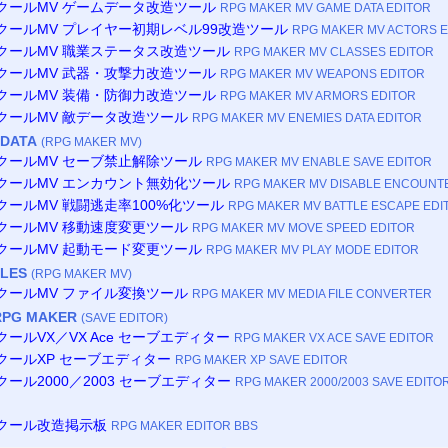
ツクールMV ゲームデータ改造ツール
RPG MAKER MV GAME DATA EDITOR
ツクールMV プレイヤー初期レベル99改造ツール
RPG MAKER MV ACTORS E
ツクールMV 職業ステータス改造ツール
RPG MAKER MV CLASSES EDITOR
ツクールMV 武器・攻撃力改造ツール
RPG MAKER MV WEAPONS EDITOR
ツクールMV 装備・防御力改造ツール
RPG MAKER MV ARMORS EDITOR
ツクールMV 敵データ改造ツール
RPG MAKER MV ENEMIES DATA EDITOR
 DATA
(RPG MAKER MV)
ツクールMV セーブ禁止解除ツール
RPG MAKER MV ENABLE SAVE EDITOR
ツクールMV エンカウント無効化ツール
RPG MAKER MV DISABLE ENCOUNT
クールMV 戦闘逃走率100%化ツール
RPG MAKER MV BATTLE ESCAPE EDI
ツクールMV 移動速度変更ツール
RPG MAKER MV MOVE SPEED EDITOR
ツクールMV 起動モード変更ツール
RPG MAKER MV PLAY MODE EDITOR
ILES
(RPG MAKER MV)
ツクールMV ファイル変換ツール
RPG MAKER MV MEDIA FILE CONVERTER
RPG MAKER
(SAVE EDITOR)
クールVX／VX Ace セーブエディター
RPG MAKER VX ACE SAVE EDITOR
クールXP セーブエディター
RPG MAKER XP SAVE EDITOR
クール2000／2003 セーブエディター
RPG MAKER 2000/2003 SAVE EDITO
ツクール改造掲示板
RPG MAKER EDITOR BBS