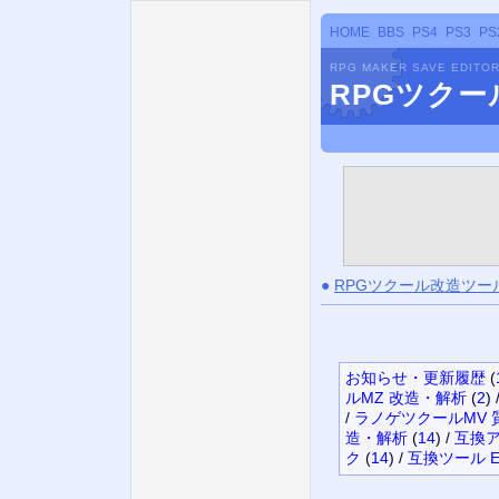
HOME
BBS
PS4
PS3
PS
RPG MAKER SAVE EDITO
RPGツク
●
RPGツクール改造ツー
お知らせ・更新履歴
(
ルMZ 改造・解析
(
2
)
/
ラノゲツクールMV 
造・解析
(
14
)
/
互換ア
ク
(
14
)
/
互換ツール E