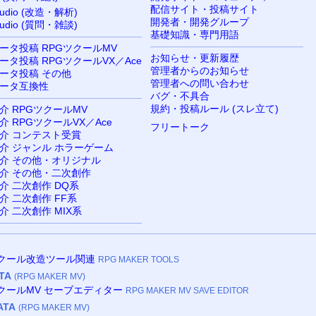
配信サイト・投稿サイト
tudio (改造・解析)
開発者・開発グループ
tudio (質問・雑談)
基礎知識・専門用語
ータ投稿 RPGツクールMV
お知らせ・更新履歴
ータ投稿 RPGツクールVX／Ace
管理者からのお知らせ
ータ投稿 その他
管理者への問い合わせ
ータ互換性
バグ・不具合
規約・投稿ルール (スレ立て)
介 RPGツクールMV
 RPGツクールVX／Ace
フリートーク
介 コンテスト受賞
介 ジャンル ホラーゲーム
介 その他・オリジナル
介 その他・二次創作
介 二次創作 DQ系
介 二次創作 FF系
介 二次創作 MIX系
ツクール改造ツール関連
RPG MAKER TOOLS
TA
(RPG MAKER MV)
ツクールMV セーブエディター
RPG MAKER MV SAVE EDITOR
ATA
(RPG MAKER MV)