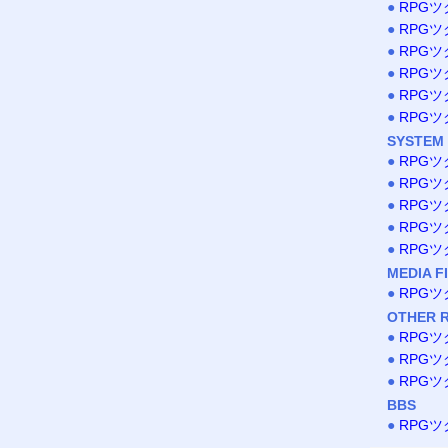
●
RPG
●
RPG
●
RPG
●
RPG
●
RPG
●
RPG
SYSTEM
●
RPG
●
RPG
●
RPGツ
●
RPG
●
RPG
MEDIA F
●
RPG
OTHER 
●
RPGツ
●
RPGツ
●
RPGツ
BBS
●
RPG