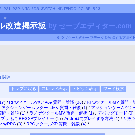
2
PS1
PSP
VITA
3DS
SWITCH
NINTENDO
PC
SP
RPG
R BBS
ール改造掲示板
by
セーブエディター.com
RPGツクールのセーブデータを改造する方法や
ル関連
17
)
/
RPGツクールVX／Ace 質問・雑談
(
36
)
/
RPGツクールMV 質問・
/
アクションゲームツクールMV 質問・雑談
(
1
)
/
アクションゲームツクー
質問・雑談
(
1
)
/
ラノゲツクールMV 改造・解析
(
1
)
/
デバッグモード
(
9
)
プリ ねこRPGXPプレイヤー
(
1
)
/
Androidでプレイする方法
(
1
)
/
互換
asyRPG
(
3
)
/
RPGツクールXP 質問・雑談
(
4
)
/