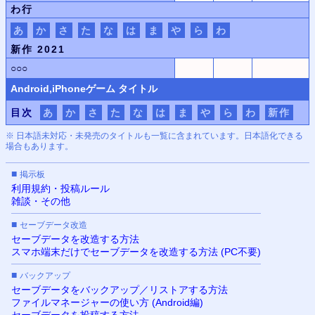
わ行
あ
か
さ
た
な
は
ま
や
ら
わ
新作 2021
○○○
Android,iPhone
ゲーム タイトル
目次
あ
か
さ
た
な
は
ま
や
ら
わ
新作
※ 日本語未対応・未発売のタイトルも一覧に含まれています。日本語化できる
場合もあります。
■
掲示板
利用規約・投稿ルール
雑談・その他
■
セーブデータ改造
セーブデータを改造する方法
スマホ端末だけでセーブデータを改造する方法 (PC不要)
■
バックアップ
セーブデータをバックアップ／リストアする方法
ファイルマネージャーの使い方 (Android編)
セーブデータを投稿する方法