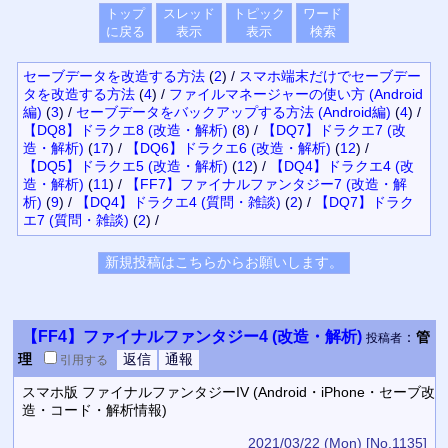
トップ
スレッド
トピック
ワード
に戻る
表示
表示
検索
セーブデータを改造する方法
(
2
)
/
スマホ端末だけでセーブデー
タを改造する方法
(
4
)
/
ファイルマネージャーの使い方 (Android
編)
(
3
)
/
セーブデータをバックアップする方法 (Android編)
(
4
)
/
【DQ8】ドラクエ8 (改造・解析)
(
8
)
/
【DQ7】ドラクエ7 (改
造・解析)
(
17
)
/
【DQ6】ドラクエ6 (改造・解析)
(
12
)
/
【DQ5】ドラクエ5 (改造・解析)
(
12
)
/
【DQ4】ドラクエ4 (改
造・解析)
(
11
)
/
【FF7】ファイナルファンタジー7 (改造・解
析)
(
9
)
/
【DQ4】ドラクエ4 (質問・雑談)
(
2
)
/
【DQ7】ドラク
エ7 (質問・雑談)
(
2
)
/
【FF4】ファイナルファンタジー4 (改造・解析)
：
管
投稿者
理
引用
する
スマホ版 ファイナルファンタジーIV (Android・iPhone・セーブ改
造・コード・解析情報)
2021/03/22 (Mon)
[No.1135]