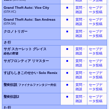
Grand Theft Auto: Vice City
■
質問・
セーブデ
(GTA:VC)
雑談
ータ投稿
Grand Theft Auto: San Andreas
■
質問・
セーブデ
(GTA:SA)
雑談
ータ投稿
クロノトリガー
■
質問・
セーブデ
雑談
ータ投稿
さ行
サガ スカーレット グレイス
■
質問・
セーブデ
雑談
ータ投稿
緋色の野望
サガフロンティア
リマスター
■
質問・
セーブデ
雑談
ータ投稿
すばらしきこのせかい
Solo Remix
■
質問・
セーブデ
雑談
ータ投稿
聖剣伝説
■
質問・
セーブデ
ファイナルファンタジー外伝
雑談
ータ投稿
聖剣伝説2
■
質問・
セーブデ
雑談
ータ投稿
た行