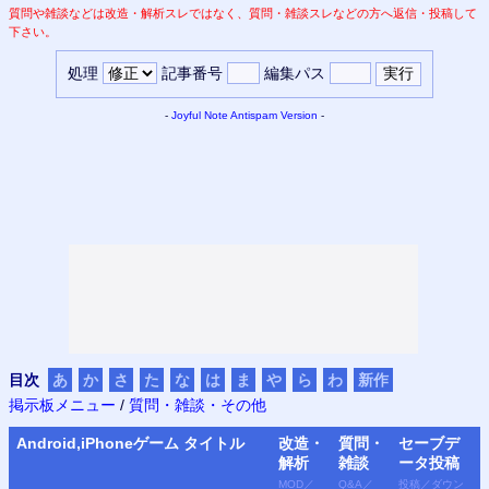
質問や雑談などは改造・解析スレではなく、質問・雑談スレなどの方へ返信・投稿して
下さい。
処理
記事番号
編集パス
-
Joyful Note
Antispam Version
-
目次
あ
か
さ
た
な
は
ま
や
ら
わ
新作
掲示板メニュー
/
質問・雑談・その他
Android,iPhone
ゲーム タイトル
改造・
質問・
セーブデ
解析
雑談
ータ
投稿
MOD
／
Q&A
／
投稿
／
ダウン