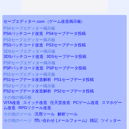
セーブエディター.com
(
ゲーム改造掲示板
)
PS4
セーブエディター掲示板
PS4
パッチコード改造
PS4
セーブデータ投稿
PS3
セーブエディター掲示板
PS3
パッチコード改造
PS3
セーブデータ投稿
3DSセーブエディター掲示板
3DSパッチコード改造
3DSセーブデータ投稿
PSP
セーブエディター掲示板
PSP
パッチコード改造
PSP
セーブデータ投稿
PS
1セーブエディター掲示板
PS
1セーブデータ改造解析
PS
1セーブデータ投稿
PS2
セーブエディター掲示板
PS2
セーブデータ改造解析
PS2
セーブデータ投稿
その他の掲示板
VITA改造
スイッチ改造
任天堂改造
PCゲーム改造
スマホゲー
ム改造
RPGツクール改造
その他のツール
汎用ツール
解析ツール
その他のページ
問い合わせ (メールフォーム)
雑記
ツイッター