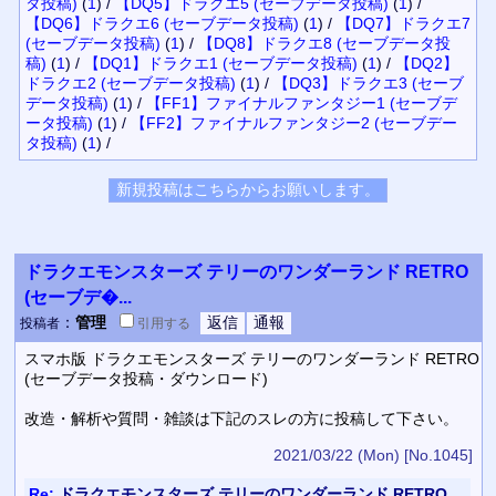
タ投稿)
(
1
)
/
【DQ5】ドラクエ5 (セーブデータ投稿)
(
1
)
/
【DQ6】ドラクエ6 (セーブデータ投稿)
(
1
)
/
【DQ7】ドラクエ7
(セーブデータ投稿)
(
1
)
/
【DQ8】ドラクエ8 (セーブデータ投
稿)
(
1
)
/
【DQ1】ドラクエ1 (セーブデータ投稿)
(
1
)
/
【DQ2】
ドラクエ2 (セーブデータ投稿)
(
1
)
/
【DQ3】ドラクエ3 (セーブ
データ投稿)
(
1
)
/
【FF1】ファイナルファンタジー1 (セーブデ
ータ投稿)
(
1
)
/
【FF2】ファイナルファンタジー2 (セーブデー
タ投稿)
(
1
)
/
ドラクエモンスターズ テリーのワンダーランド RETRO
(セーブデ�...
：
管理
投稿者
引用
する
スマホ版 ドラクエモンスターズ テリーのワンダーランド RETRO
(セーブデータ投稿・ダウンロード)
改造・解析や質問・雑談は下記のスレの方に投稿して下さい。
2021/03/22 (Mon)
[No.1045]
Re:
ドラクエモンスターズ テリーのワンダーランド RETRO