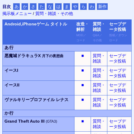
目次
あ
か
さ
た
な
は
ま
や
ら
わ
新作
掲示板メニュー
/
質問・雑談・その他
Android,iPhone
ゲーム タイトル
改造・
質問・
セーブデ
解析
雑談
ータ
投稿
MOD
／
Q&A
／
投稿
／
ダウン
コード
その他
ロード
あ行
悪魔城ドラキュラX
■
質問・
セーブデ
月下の夜想曲
雑談
ータ投稿
イースI
■
質問・
セーブデ
雑談
ータ投稿
イースII
■
質問・
セーブデ
雑談
ータ投稿
ヴァルキリープロファイル
レナス
■
質問・
セーブデ
雑談
ータ投稿
か行
Grand Theft Auto III
■
質問・
セーブデ
(GTA3)
雑談
ータ投稿