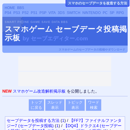
スマホのセーブデータ
を改造する方法
HOME
BBS
PS4
PS3
PS2
PS1
PSP
VITA
3DS
SWITCH
NINTENDO
PC
SP
RPG
SMART PHONE GAME SAVE DATA BBS
スマホゲーム セーブデータ投稿掲
示板
by
セーブエディター.com
スマホゲームのセーブデータの投稿やダウンロード
NEW
スマホゲーム改造解析掲示板
を公開しました。
トップ
スレッド
トピック
ワード
に戻る
表示
表示
検索
セーブデータを投稿する方法
(
1
)
/
【FF7】ファイナルファンタ
ジー7 (セーブデータ投稿)
(
1
)
/
【DQ4】ドラクエ4 (セーブデー