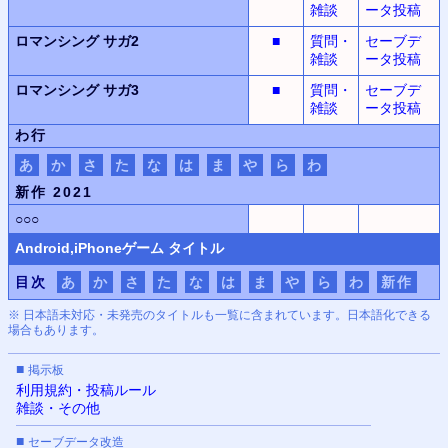
雑談
ータ投稿
ロマンシング サガ2
■
質問・
セーブデ
雑談
ータ投稿
ロマンシング サガ3
■
質問・
セーブデ
雑談
ータ投稿
わ行
あ
か
さ
た
な
は
ま
や
ら
わ
新作 2021
○○○
Android,iPhone
ゲーム タイトル
目次
あ
か
さ
た
な
は
ま
や
ら
わ
新作
※ 日本語未対応・未発売のタイトルも一覧に含まれています。日本語化できる
場合もあります。
■
掲示板
利用規約・投稿ルール
雑談・その他
■
セーブデータ改造