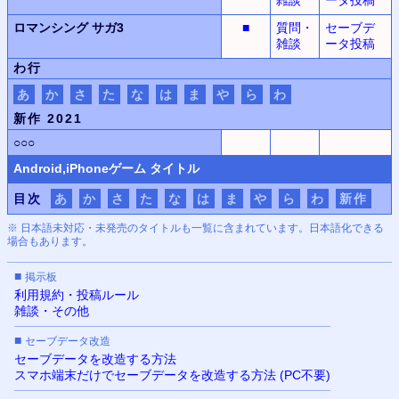
ロマンシング サガ3
■
質問・
セーブデ
雑談
ータ投稿
わ行
あ
か
さ
た
な
は
ま
や
ら
わ
新作 2021
○○○
Android,iPhone
ゲーム タイトル
目次
あ
か
さ
た
な
は
ま
や
ら
わ
新作
※ 日本語未対応・未発売のタイトルも一覧に含まれています。日本語化できる
場合もあります。
■
掲示板
利用規約・投稿ルール
雑談・その他
■
セーブデータ改造
セーブデータを改造する方法
スマホ端末だけでセーブデータを改造する方法 (PC不要)