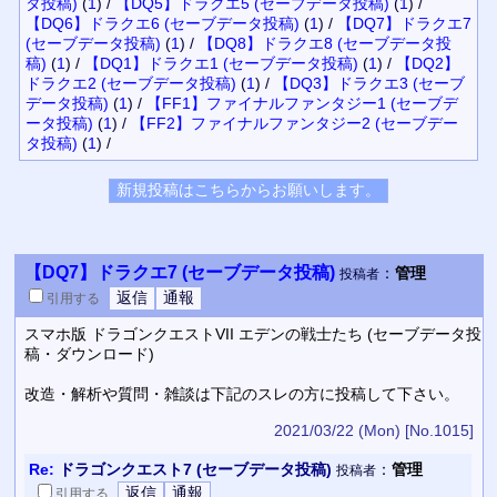
タ投稿)
(
1
)
/
【DQ5】ドラクエ5 (セーブデータ投稿)
(
1
)
/
【DQ6】ドラクエ6 (セーブデータ投稿)
(
1
)
/
【DQ7】ドラクエ7
(セーブデータ投稿)
(
1
)
/
【DQ8】ドラクエ8 (セーブデータ投
稿)
(
1
)
/
【DQ1】ドラクエ1 (セーブデータ投稿)
(
1
)
/
【DQ2】
ドラクエ2 (セーブデータ投稿)
(
1
)
/
【DQ3】ドラクエ3 (セーブ
データ投稿)
(
1
)
/
【FF1】ファイナルファンタジー1 (セーブデ
ータ投稿)
(
1
)
/
【FF2】ファイナルファンタジー2 (セーブデー
タ投稿)
(
1
)
/
【DQ7】ドラクエ7 (セーブデータ投稿)
：
管理
投稿者
引用
する
スマホ版 ドラゴンクエストVII エデンの戦士たち (セーブデータ投
稿・ダウンロード)
改造・解析や質問・雑談は下記のスレの方に投稿して下さい。
2021/03/22 (Mon)
[No.1015]
Re:
ドラゴンクエスト7 (セーブデータ投稿)
：
管理
投稿者
引用
する