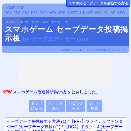
スマホのセーブデータ
を改造する方法
HOME
BBS
PS4
PS3
PS2
PS1
PSP
VITA
3DS
SWITCH
NINTENDO
PC
SP
RPG
SMART PHONE GAME SAVE DATA BBS
スマホゲーム セーブデータ投稿掲
示板
by
セーブエディター.com
スマホゲームのセーブデータの投稿やダウンロード
NEW
スマホゲーム改造解析掲示板
を公開しました。
トップ
スレッド
トピック
ワード
に戻る
表示
表示
検索
セーブデータを投稿する方法
(
1
)
/
【FF7】ファイナルファンタ
ジー7 (セーブデータ投稿)
(
1
)
/
【DQ4】ドラクエ4 (セーブデー