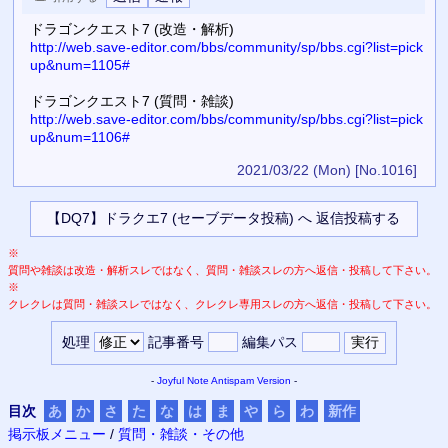
ドラゴンクエスト7 (改造・解析)
http://web.save-editor.com/bbs/community/sp/bbs.cgi?list=pick
up&num=1105#
ドラゴンクエスト7 (質問・雑談)
http://web.save-editor.com/bbs/community/sp/bbs.cgi?list=pick
up&num=1106#
2021/03/22 (Mon)
[No.1016]
※
質問や雑談は改造・解析スレではなく、質問・雑談スレの方へ返信・投稿して下さい。
※
クレクレは質問・雑談スレではなく、クレクレ専用スレの方へ返信・投稿して下さい。
処理
記事番号
編集パス
-
Joyful Note
Antispam Version
-
目次
あ
か
さ
た
な
は
ま
や
ら
わ
新作
掲示板メニュー
/
質問・雑談・その他