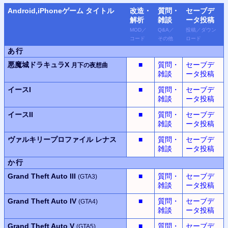
Android,iPhone
ゲーム タイトル
改造・
質問・
セーブデ
解析
雑談
ータ
投稿
MOD
／
Q&A
／
投稿
／
ダウン
コード
その他
ロード
あ行
悪魔城ドラキュラX
■
質問・
セーブデ
月下の夜想曲
雑談
ータ投稿
イースI
■
質問・
セーブデ
雑談
ータ投稿
イースII
■
質問・
セーブデ
雑談
ータ投稿
ヴァルキリープロファイル
レナス
■
質問・
セーブデ
雑談
ータ投稿
か行
Grand Theft Auto III
■
質問・
セーブデ
(GTA3)
雑談
ータ投稿
Grand Theft Auto IV
■
質問・
セーブデ
(GTA4)
雑談
ータ投稿
Grand Theft Auto V
■
質問・
セーブデ
(GTA5)