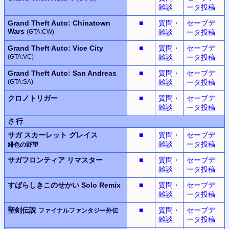
雑談
ータ投稿
Grand Theft Auto: Chinatown
■
質問・
セーブデ
Wars
(GTA:CW)
雑談
ータ投稿
Grand Theft Auto: Vice City
■
質問・
セーブデ
(GTA:VC)
雑談
ータ投稿
Grand Theft Auto: San Andreas
■
質問・
セーブデ
(GTA:SA)
雑談
ータ投稿
クロノトリガー
■
質問・
セーブデ
雑談
ータ投稿
さ行
サガ スカーレット グレイス
■
質問・
セーブデ
雑談
ータ投稿
緋色の野望
サガフロンティア
リマスター
■
質問・
セーブデ
雑談
ータ投稿
すばらしきこのせかい
Solo Remix
■
質問・
セーブデ
雑談
ータ投稿
聖剣伝説
■
質問・
セーブデ
ファイナルファンタジー外伝
雑談
ータ投稿