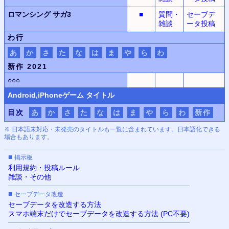
ロマンシング サガ3
■
質問・
セーブデ
雑談
ータ投稿
わ行
あ
か
さ
た
な
は
ま
や
ら
わ
新作 2021
○○○
Android,iPhone
ゲーム タイトル
目次
あ
か
さ
た
な
は
ま
や
ら
わ
新作
※ 日本語未対応・未発売のタイトルも一覧に含まれています。日本語化できる
場合もあります。
■
掲示板
利用規約・投稿ルール
雑談・その他
■
セーブデータ改造
セーブデータを改造する方法
スマホ端末だけでセーブデータを改造する方法 (PC不要)