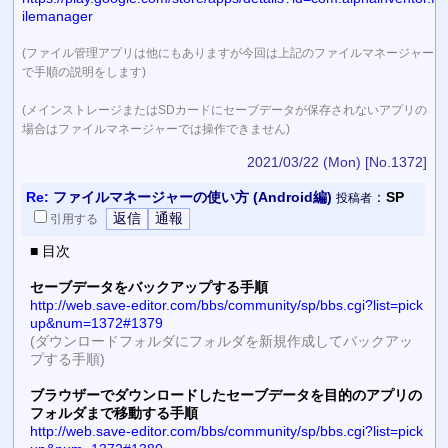
ilemanager
(ファイル管理アプリは他にもありますが今回は上記のファイルマネージャー
で手順の説明をします)
(メインストレージまたはSDカードにセーブデータが保存されないアプリの
場合はファイルマネージャーでは操作できません)
2021/03/22 (Mon)
[No.1372]
Re:
ファイルマネージャーの使い方 (Android編)
：
SP
投稿者
引用
する
■ 目次
セーブデータをバックアップする手順
http://web.save-editor.com/bbs/community/sp/bbs.cgi?list=pick
up&num=1372#1379
(ダウンロードフォルダにフォルダを新規作成してバックアッ
プする手順)
ブラウザーでダウンロードしたセーブデータを目的のアプリの
フォルダまで移動する手順
http://web.save-editor.com/bbs/community/sp/bbs.cgi?list=pick