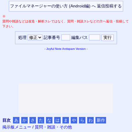
※
質問や雑談などは改造・解析スレではなく、質問・雑談スレなどの方へ返信・投稿して
下さい。
処理
記事番号
編集パス
-
Joyful Note
Antispam Version
-
目次
あ
か
さ
た
な
は
ま
や
ら
わ
新作
掲示板メニュー
/
質問・雑談・その他