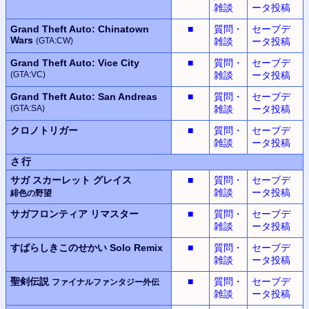
雑談
ータ投稿
Grand Theft Auto: Chinatown
■
質問・
セーブデ
Wars
(GTA:CW)
雑談
ータ投稿
Grand Theft Auto: Vice City
■
質問・
セーブデ
(GTA:VC)
雑談
ータ投稿
Grand Theft Auto: San Andreas
■
質問・
セーブデ
(GTA:SA)
雑談
ータ投稿
クロノトリガー
■
質問・
セーブデ
雑談
ータ投稿
さ行
サガ スカーレット グレイス
■
質問・
セーブデ
雑談
ータ投稿
緋色の野望
サガフロンティア
リマスター
■
質問・
セーブデ
雑談
ータ投稿
すばらしきこのせかい
Solo Remix
■
質問・
セーブデ
雑談
ータ投稿
聖剣伝説
■
質問・
セーブデ
ファイナルファンタジー外伝
雑談
ータ投稿