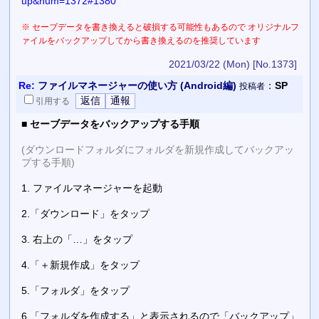
up&num=1372#1380
※ セーブデータを書き換えると破損する可能性もあるので オリジナルフ
ァイルをバックアップしてから書き換えるのを推奨しています
2021/03/22 (Mon)
[No.1373]
Re:
ファイルマネージャーの使い方 (Android編)
：
SP
投稿者
引用
する
■
セーブデータをバックアップする手順
(ダウンロードフォルダにフォルダを新規作成してバックアッ
プする手順)
1. ファイルマネージャーを起動
2.「ダウンロード」をタップ
3. 右上の「…」をタップ
4.「＋新規作成」をタップ
5.「フォルダ」をタップ
6.「フォルダを作成する」と表示されるので「バックアップ」