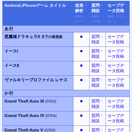
Android,iPhone
ゲーム タイトル
改造・
質問・
セーブデ
解析
雑談
ータ
投稿
MOD
／
Q&A
／
投稿
／
ダウン
コード
その他
ロード
あ行
悪魔城ドラキュラX
■
質問・
セーブデ
月下の夜想曲
雑談
ータ投稿
イースI
■
質問・
セーブデ
雑談
ータ投稿
イースII
■
質問・
セーブデ
雑談
ータ投稿
ヴァルキリープロファイル
レナス
■
質問・
セーブデ
雑談
ータ投稿
か行
Grand Theft Auto III
■
質問・
セーブデ
(GTA3)
雑談
ータ投稿
Grand Theft Auto IV
■
質問・
セーブデ
(GTA4)
雑談
ータ投稿
Grand Theft Auto V
■
質問・
セーブデ
(GTA5)