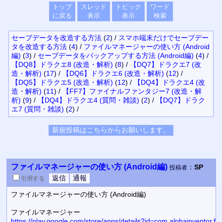
トップ
スレッド
トピック
ワード
に戻る
表示
表示
検索
セーブデータを改造する方法
(
2
)
/
スマホ端末だけでセーブデー
タを改造する方法
(
4
)
/
ファイルマネージャーの使い方 (Android
編)
(
3
)
/
セーブデータをバックアップする方法 (Android編)
(
4
)
/
【DQ8】ドラクエ8 (改造・解析)
(
8
)
/
【DQ7】ドラクエ7 (改
造・解析)
(
17
)
/
【DQ6】ドラクエ6 (改造・解析)
(
12
)
/
【DQ5】ドラクエ5 (改造・解析)
(
12
)
/
【DQ4】ドラクエ4 (改
造・解析)
(
11
)
/
【FF7】ファイナルファンタジー7 (改造・解
析)
(
9
)
/
【DQ4】ドラクエ4 (質問・雑談)
(
2
)
/
【DQ7】ドラク
エ7 (質問・雑談)
(
2
)
/
ファイルマネージャーの使い方 (Android編)
：
SP
投稿者
引用
する
ファイルマネージャーの使い方 (Android編)
ファイルマネージャー
https://play.google.com/store/apps/details?id=com.alphainventor.f