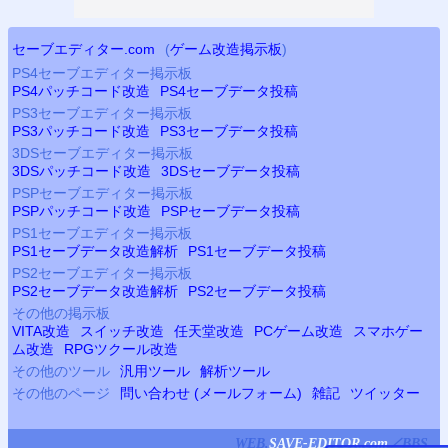
セーブエディター.com
(
ゲーム改造掲示板
)
PS4
セーブエディター掲示板
PS4
パッチコード改造
PS4
セーブデータ投稿
PS3
セーブエディター掲示板
PS3
パッチコード改造
PS3
セーブデータ投稿
3DSセーブエディター掲示板
3DSパッチコード改造
3DSセーブデータ投稿
PSP
セーブエディター掲示板
PSP
パッチコード改造
PSP
セーブデータ投稿
PS
1セーブエディター掲示板
PS
1セーブデータ改造解析
PS
1セーブデータ投稿
PS2
セーブエディター掲示板
PS2
セーブデータ改造解析
PS2
セーブデータ投稿
その他の掲示板
VITA改造
スイッチ改造
任天堂改造
PCゲーム改造
スマホゲー
ム改造
RPGツクール改造
その他のツール
汎用ツール
解析ツール
その他のページ
問い合わせ (メールフォーム)
雑記
ツイッター
WEB.
SAVE-EDITOR.com
／
BBS