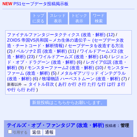
NEW
PS1セーブデータ投稿掲示板
トップ
スレッド
トピック
ワード
に戻る
表示
表示
検索
ファイナルファンタジータクティクス (改造・解析)
(
12
)
/
ZOIDS 帝国VS共和国～メカ生体の遺伝子～ (セーブデータ改
造・チートコード・解析情報)
/
セーブデータを改造する方法
(
2
)
/
ペルソナ2 罰 (改造・解析)
(
11
)
/
ワイルドアームズ2 (改
造・解析)
(
23
)
/
ワイルドアームズ (改造・解析)
(
14
)
/
レジェン
ド・オブ・ドラグーン (改造・解析)
(
6
)
/
レガイア伝説 (改造・
解析)
(
9
)
/
モンスターファーム2 (改造・解析)
(
10
)
/
モンスター
ファーム (改造・解析)
(
5
)
/
メタルギアソリッド インテグラル
(改造・解析)
(
6
)
/
牧場物語 ハーベストムーン (改造・解析)
(
7
)
/
→
タイトル
目次
(
あ行
か行
さ行
た行
な行
は行
ま行
新着以外
や行
ら行
わ行
)
テイルズ・オブ・ファンタジア (改造・解析)
：
管理
投稿者
引用
する