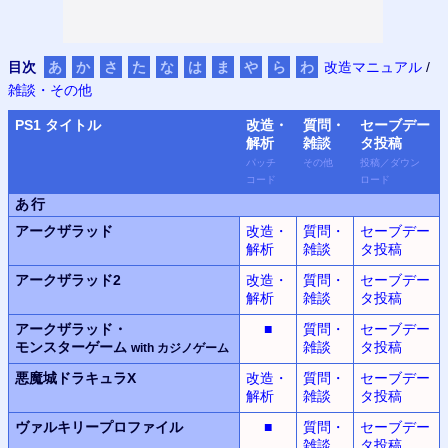
目次
あ
か
さ
た
な
は
ま
や
ら
わ
改造マニュアル
/
雑談・その他
PS
1 タイトル
改造・
質問・
セーブデー
解析
雑談
タ
投稿
パッチ
その他
投稿
／
ダウン
コード
ロード
あ行
アークザラッド
改造・
質問・
セーブデー
解析
雑談
タ投稿
アークザラッド2
改造・
質問・
セーブデー
解析
雑談
タ投稿
アークザラッド・
■
質問・
セーブデー
モンスター
ゲーム
雑談
タ投稿
with
カジノ
ゲーム
悪魔城ドラキュラX
改造・
質問・
セーブデー
解析
雑談
タ投稿
ヴァルキリープロファイル
■
質問・
セーブデー
雑談
タ投稿