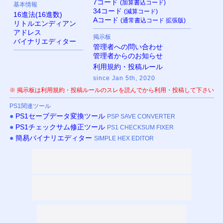
7コード
(加算書込コード)
基本情報
34コード
(減算コード)
16進法(16進数)
Aコード
(通常書込コード 拡張版)
リトルエンディアン
アドレス
掲示板
バイナリエディター
管理者への問い合わせ
管理者からのお知らせ
利用規約・投稿ルール
since Jan 5th, 2020
※ 掲示板は利用規約・投稿ルールのスレを読んでから利用・投稿して下さい
PS
1関連ツール
●
PS
1セーブデータ変換ツール
PSP SAVE CONVERTER
●
PS
1チェックサム修正ツール
PS1 CHECKSUM FIXER
●
簡易バイナリエディター
SIMPLE HEX EDITOR