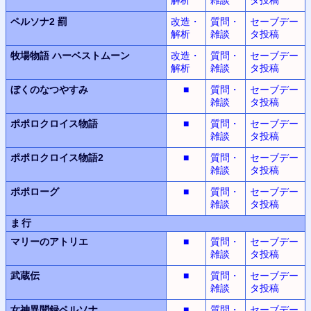
ペルソナ2 罰
改造・
質問・
セーブデー
解析
雑談
タ投稿
牧場物語
ハーベストムーン
改造・
質問・
セーブデー
解析
雑談
タ投稿
ぼくのなつやすみ
■
質問・
セーブデー
雑談
タ投稿
ポポロクロイス物語
■
質問・
セーブデー
雑談
タ投稿
ポポロクロイス物語2
■
質問・
セーブデー
雑談
タ投稿
ポポローグ
■
質問・
セーブデー
雑談
タ投稿
ま行
マリーのアトリエ
■
質問・
セーブデー
雑談
タ投稿
武蔵伝
■
質問・
セーブデー
雑談
タ投稿
女神異聞録
ペルソナ
■
質問・
セーブデー