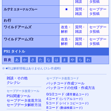
雑談
タ投稿
ルナ2
■
質問・
セーブデー
エターナルブルー
雑談
タ投稿
わ行
ワイルドアームズ
改造・
質問・
セーブデー
解析
雑談
タ投稿
ワイルドアームズ2
改造・
質問・
セーブデー
解析
雑談
タ投稿
PS
1 タイトル
目次
あ
か
さ
た
な
は
ま
や
ら
わ
※ ■印は解析情報はありません (スレ作成時)
雑談・その他
セーブデータ改造コード
クレクレ
パッチコード作成ツール
パッチコードの仕様・作成方法
セーブデータ改造ツール
0/1/2コード
(通常書込コード)
PS
1関連ツール
4コード
(シリアルコード)
セーブデータ改造方法
5コード
(バイトコピーコード)
セーブデータ解析方法
8コード
(数値検索コード)