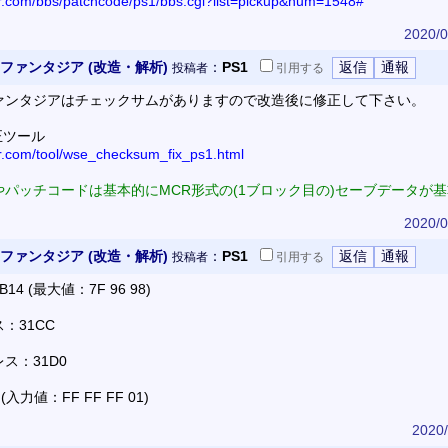
or.com/bbs/patchcode/ps1/bbs.cgi?list=pickup&num=1548#
2020/0
ファンタジア (改造・解析)
：
PS1
投稿者
引用
する
ァンタジアはチェックサムがありますので改造後に修正して下さい。
正ツール
or.com/tool/wse_checksum_fix_ps1.html
パッチコードは基本的にMCR形式の(1ブロック目の)セーブデータが
2020/0
ファンタジア (改造・解析)
：
PS1
投稿者
引用
する
 (最大値：7F 96 98)
：31CC
ス：31D0
入力値：FF FF FF 01)
2020/