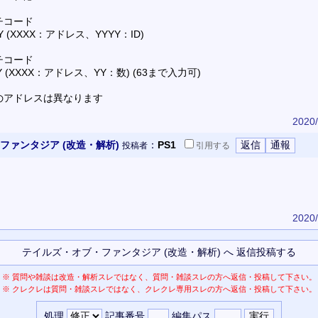
チコード
YYY (XXXX：アドレス、YYYY：ID)
チコード
0YY (XXXX：アドレス、YY：数) (63まで入力可)
のアドレスは異なります
2020/
ファンタジア (改造・解析)
：
PS1
投稿者
引用
する
2020/
※
質問や雑談は改造・解析スレではなく、質問・雑談スレの方へ返信・投稿して下さい。
※
クレクレは質問・雑談スレではなく、クレクレ専用スレの方へ返信・投稿して下さい。
処理
記事番号
編集パス