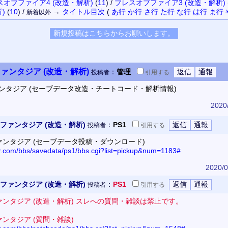
スオブファイア4 (改造・解析)
(
11
)
/
ブレスオブファイア3 (改造・解析)
)
(
10
)
/
→
タイトル
目次
(
あ行
か行
さ行
た行
な行
は行
ま行
新着以外
ァンタジア (改造・解析)
：
管理
投稿者
引用
する
ンタジア (セーブデータ改造・チートコード・解析情報)
2020
ファンタジア (改造・解析)
：
PS1
投稿者
引用
する
ンタジア (セーブデータ投稿・ダウンロード)
or.com/bbs/savedata/ps1/bbs.cgi?list=pickup&num=1183#
2020/0
ファンタジア (改造・解析)
：
PS1
投稿者
引用
する
ンタジア (改造・解析) スレへの質問・雑談は禁止です。
ンタジア (質問・雑談)