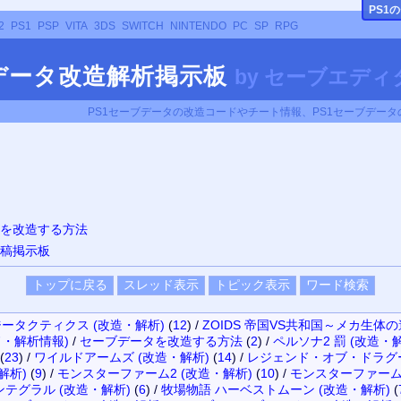
PS
1
2
PS1
PSP
VITA
3DS
SWITCH
NINTENDO
PC
SP
RPG
ブデータ改造解析掲示板
by
セーブエディタ
PS1セーブデータの改造コードやチート情報、PS1セーブデー
タを改造する方法
投稿掲示板
ータクティクス (改造・解析)
(
12
)
/
ZOIDS 帝国VS共和国～メカ生体
・解析情報)
/
セーブデータを改造する方法
(
2
)
/
ペルソナ2 罰 (改造・
(
23
)
/
ワイルドアームズ (改造・解析)
(
14
)
/
レジェンド・オブ・ドラグー
解析)
(
9
)
/
モンスターファーム2 (改造・解析)
(
10
)
/
モンスターファーム 
テグラル (改造・解析)
(
6
)
/
牧場物語 ハーベストムーン (改造・解析)
(