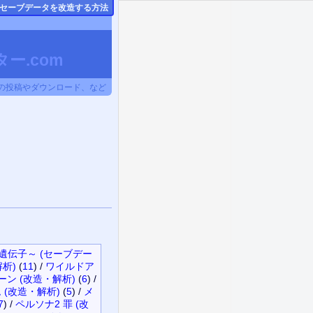
のセーブデータ
を改造する方法
ー.com
タの投稿やダウンロード、など
の遺伝子～ (セーブデー
解析)
(
11
)
/
ワイルドア
ン (改造・解析)
(
6
)
/
(改造・解析)
(
5
)
/
メ
7
)
/
ペルソナ2 罪 (改