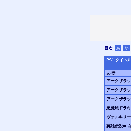
目次
あ
か
PS
1 タイト
あ行
アークザラッ
アークザラッ
アークザラッ
悪魔城ドラキ
ヴァルキリー
英雄伝説III