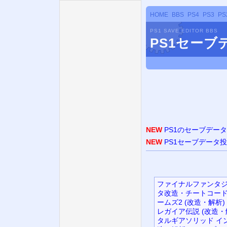
HOME
BBS
PS4
PS3
PS
PS1 SAVE EDITOR BBS
PS1セー
NEW
PS1のセーブデー
NEW
PS1セーブデータ
ファイナルファンタジ
タ改造・チートコード
ームズ2 (改造・解析)
レガイア伝説 (改造・
タルギアソリッド イン