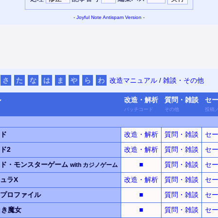
-
Joyful Note
Antispam Version
-
さ
た
な
は
ま
や
ら
わ
改造マニュアル
/
雑談・その他
ル
改造・
解析
質問・
雑談
セ
パッチ
コード
その他
投稿
ド
改造・解析
質問・雑談
セ
ド2
改造・解析
質問・雑談
セ
ド・
モンスター
ゲーム
■
質問・雑談
セ
with
カジノ
ゲーム
ュラX
改造・解析
質問・雑談
セ
プロファイル
■
質問・雑談
セ
白き魔女
■
質問・雑談
セ