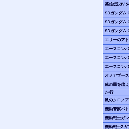
英雄伝説IV
SDガンダム G
SDガンダム G
SDガンダム G
エリーのアト
エースコンバ
エースコンバ
エースコンバ
オメガブース
俺の屍を越え
か行
風のクロノア
機動警察パト
機動戦士ガン
機動戦士Zガ