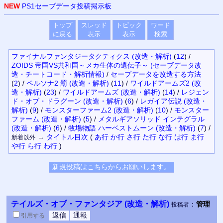
NEW
PS1セーブデータ投稿掲示板
トップ
スレッド
トピック
ワード
に戻る
表示
表示
検索
ファイナルファンタジータクティクス (改造・解析)
(
12
)
/
ZOIDS 帝国VS共和国～メカ生体の遺伝子～ (セーブデータ改
造・チートコード・解析情報)
/
セーブデータを改造する方法
(
2
)
/
ペルソナ2 罰 (改造・解析)
(
11
)
/
ワイルドアームズ2 (改
造・解析)
(
23
)
/
ワイルドアームズ (改造・解析)
(
14
)
/
レジェン
ド・オブ・ドラグーン (改造・解析)
(
6
)
/
レガイア伝説 (改造・
解析)
(
9
)
/
モンスターファーム2 (改造・解析)
(
10
)
/
モンスター
ファーム (改造・解析)
(
5
)
/
メタルギアソリッド インテグラル
(改造・解析)
(
6
)
/
牧場物語 ハーベストムーン (改造・解析)
(
7
)
/
→
タイトル
目次
(
あ行
か行
さ行
た行
な行
は行
ま行
新着以外
や行
ら行
わ行
)
テイルズ・オブ・ファンタジア (改造・解析)
：
管理
投稿者
引用
する