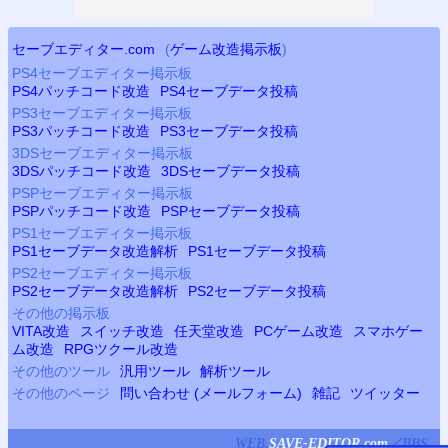
セーブエディター.com
(
ゲーム改造掲示板
)
PS4
セーブエディター掲示板
PS4
パッチコード改造
PS4
セーブデータ投稿
PS3
セーブエディター掲示板
PS3
パッチコード改造
PS3
セーブデータ投稿
3DSセーブエディター掲示板
3DSパッチコード改造
3DSセーブデータ投稿
PSP
セーブエディター掲示板
PSP
パッチコード改造
PSP
セーブデータ投稿
PS
1セーブエディター掲示板
PS
1セーブデータ改造解析
PS
1セーブデータ投稿
PS2
セーブエディター掲示板
PS2
セーブデータ改造解析
PS2
セーブデータ投稿
その他の掲示板
VITA改造
スイッチ改造
任天堂改造
PCゲーム改造
スマホゲー
ム改造
RPGツクール改造
その他のツール
汎用ツール
解析ツール
その他のページ
問い合わせ (メールフォーム)
雑記
ツイッター
WEB.
SAVE-EDITOR.com
／
BBS