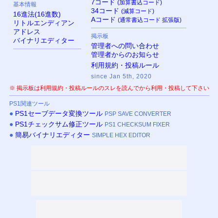
7コード
(加算書込コード)
基本情報
34コード
(減算コード)
16進法(16進数)
Aコード
(通常書込コード 拡張版)
リトルエンディアン
アドレス
掲示板
バイナリエディター
管理者への問い合わせ
管理者からのお知らせ
利用規約・投稿ルール
since Jan 5th, 2020
※ 掲示板は利用規約・投稿ルールのスレを読んでから利用・投稿して下さい
PS
1関連ツール
●
PS
1セーブデータ変換ツール
PSP SAVE CONVERTER
●
PS
1チェックサム修正ツール
PS1 CHECKSUM FIXER
●
簡易バイナリエディター
SIMPLE HEX EDITOR