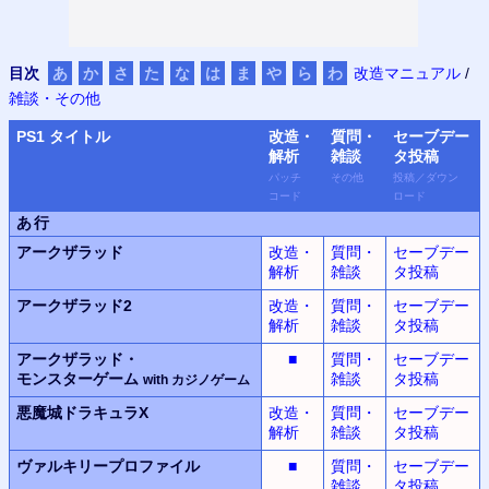
目次
あ
か
さ
た
な
は
ま
や
ら
わ
改造マニュアル
/
雑談・その他
PS
1 タイトル
改造・
質問・
セーブデー
解析
雑談
タ
投稿
パッチ
その他
投稿
／
ダウン
コード
ロード
あ行
アークザラッド
改造・
質問・
セーブデー
解析
雑談
タ投稿
アークザラッド2
改造・
質問・
セーブデー
解析
雑談
タ投稿
アークザラッド・
■
質問・
セーブデー
モンスター
ゲーム
雑談
タ投稿
with
カジノ
ゲーム
悪魔城ドラキュラX
改造・
質問・
セーブデー
解析
雑談
タ投稿
ヴァルキリープロファイル
■
質問・
セーブデー
雑談
タ投稿