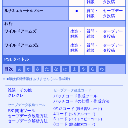
雑談
タ投稿
ルナ2
■
質問・
セーブデー
エターナルブルー
雑談
タ投稿
わ行
ワイルドアームズ
改造・
質問・
セーブデー
解析
雑談
タ投稿
ワイルドアームズ2
改造・
質問・
セーブデー
解析
雑談
タ投稿
PS
1 タイトル
目次
あ
か
さ
た
な
は
ま
や
ら
わ
※ ■印は解析情報はありません (スレ作成時)
雑談・その他
セーブデータ改造コード
クレクレ
パッチコード作成ツール
パッチコードの仕様・作成方法
セーブデータ改造ツール
0/1/2コード
(通常書込コード)
PS
1関連ツール
4コード
(シリアルコード)
セーブデータ改造方法
5コード
(バイトコピーコード)
セーブデータ解析方法
8コード
(数値検索コード)