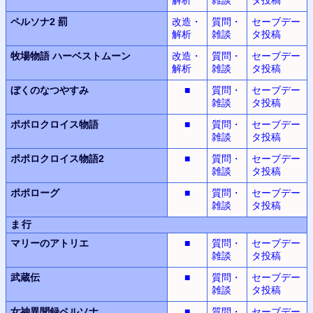
ペルソナ2 罰
改造・
質問・
セーブデー
解析
雑談
タ投稿
牧場物語
ハーベストムーン
改造・
質問・
セーブデー
解析
雑談
タ投稿
ぼくのなつやすみ
■
質問・
セーブデー
雑談
タ投稿
ポポロクロイス物語
■
質問・
セーブデー
雑談
タ投稿
ポポロクロイス物語2
■
質問・
セーブデー
雑談
タ投稿
ポポローグ
■
質問・
セーブデー
雑談
タ投稿
ま行
マリーのアトリエ
■
質問・
セーブデー
雑談
タ投稿
武蔵伝
■
質問・
セーブデー
雑談
タ投稿
女神異聞録
ペルソナ
■
質問・
セーブデー