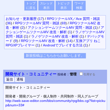
トップ
スレッド
トピック
ワード
に戻る
表示
表示
検索
お知らせ・更新履歴
(
17
)
/
RPGツクールVX／Ace 質問・雑談
(
36
)
/
RPGツクールMV 質問・雑談
(
69
)
/
RPGツクールMZ 改
造・解析
(
2
)
/
アクションゲームツクールMV 質問・雑談
(
1
)
/
ア
クションゲームツクールMV 改造・解析
(
1
)
/
ラノゲツクールMV
質問・雑談
(
1
)
/
ラノゲツクールMV 改造・解析
(
1
)
/
デバッグモ
ード
(
9
)
/
RPGツクールMV 改造・解析
(
14
)
/
互換アプリ ねこ
RPGXPプレイヤー
(
1
)
/
Androidでプレイする方法
(
1
)
/
開発サイト・コミュニティー
：
管理
投稿者
引用
する
開発サイト・コミュニティー
開発者・開発グループ・個人制作・共同制作・同人グループ
http://web.save-editor.com/bbs/community/rpg/bbs.cgi?list=picku
p&num=33#