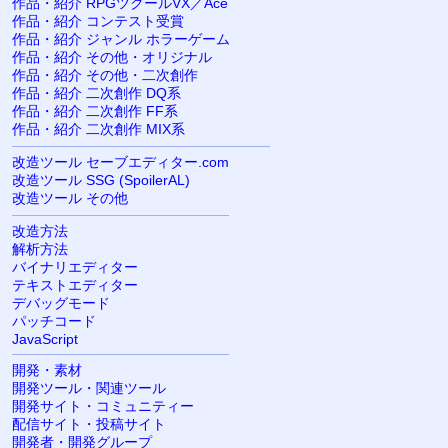
作品・紹介 RPGツクールVX／Ace
作品・紹介 コンテスト受賞
作品・紹介 ジャンル ホラーゲーム
作品・紹介 その他・オリジナル
作品・紹介 その他・二次創作
作品・紹介 二次創作 DQ系
作品・紹介 二次創作 FF系
作品・紹介 二次創作 MIX系
改造ツール セーブエディター.com
改造ツール SSG (SpoilerAL)
改造ツール その他
改造方法
解析方法
バイナリエディター
テキストエディター
デバッグモード
パッチコード
JavaScript
開発・素材
開発ツール・関連ツール
開発サイト・コミュニティー
配信サイト・投稿サイト
開発者・開発グループ