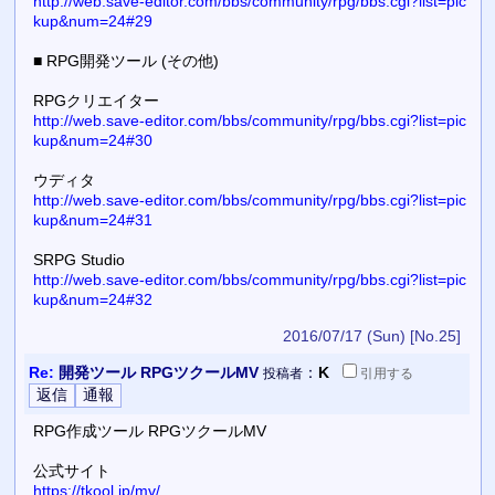
http://web.save-editor.com/bbs/community/rpg/bbs.cgi?list=pic
kup&num=24#29
■ RPG開発ツール (その他)
RPGクリエイター
http://web.save-editor.com/bbs/community/rpg/bbs.cgi?list=pic
kup&num=24#30
ウディタ
http://web.save-editor.com/bbs/community/rpg/bbs.cgi?list=pic
kup&num=24#31
SRPG Studio
http://web.save-editor.com/bbs/community/rpg/bbs.cgi?list=pic
kup&num=24#32
2016/07/17 (Sun)
[No.25]
Re:
開発ツール RPGツクールMV
：
K
投稿者
引用
する
RPG作成ツール RPGツクールMV
公式サイト
https://tkool.jp/mv/