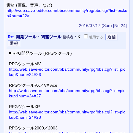
素材 (画像、音声、など)
http://web.save-editor.com/bbs/community/rpg/bbs.cgi?list=picku
p&num=22#
2016/07/17 (Sun)
[No.24]
Re:
開発ツール・関連ツール
：
K
投稿者
引用
する
■ RPG開発ツール (RPGツクール)
RPGツクールMV
http://web.save-editor.com/bbs/community/rpg/bbs.cgi?list=pic
kup&num=24#26
RPGツクールVX／VX Ace
http://web.save-editor.com/bbs/community/rpg/bbs.cgi?list=pic
kup&num=24#27
RPGツクールXP
http://web.save-editor.com/bbs/community/rpg/bbs.cgi?list=pic
kup&num=24#28
RPGツクール2000／2003