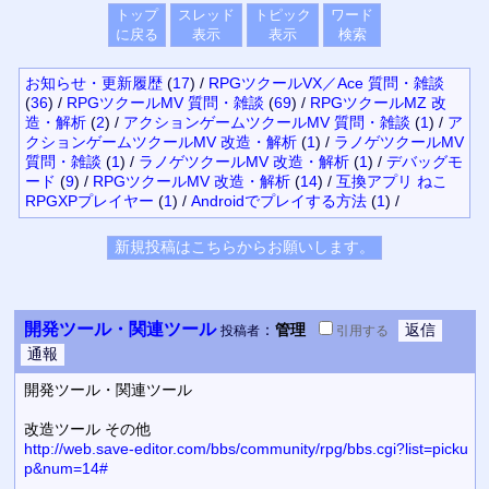
トップ
スレッド
トピック
ワード
に戻る
表示
表示
検索
お知らせ・更新履歴
(
17
)
/
RPGツクールVX／Ace 質問・雑談
(
36
)
/
RPGツクールMV 質問・雑談
(
69
)
/
RPGツクールMZ 改
造・解析
(
2
)
/
アクションゲームツクールMV 質問・雑談
(
1
)
/
ア
クションゲームツクールMV 改造・解析
(
1
)
/
ラノゲツクールMV
質問・雑談
(
1
)
/
ラノゲツクールMV 改造・解析
(
1
)
/
デバッグモ
ード
(
9
)
/
RPGツクールMV 改造・解析
(
14
)
/
互換アプリ ねこ
RPGXPプレイヤー
(
1
)
/
Androidでプレイする方法
(
1
)
/
開発ツール・関連ツール
：
管理
投稿者
引用
する
開発ツール・関連ツール
改造ツール その他
http://web.save-editor.com/bbs/community/rpg/bbs.cgi?list=picku
p&num=14#