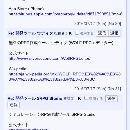
App Store (iPhone)
https://itunes.apple.com/jp/app/rpgkurieita/id871799851?mt=8
2016/07/17 (Sun)
[No.30]
Re:
開発ツール ウディタ
：
K
投稿者
引用
する
無料のRPG作成ツール ウディタ (WOLF RPGエディター)
公式サイト
http://www.silversecond.com/WolfRPGEditor/
Wikipedia
https://ja.wikipedia.org/wiki/WOLF_RPG%E3%82%A8%E3%8
3%87%E3%82%A3%E3%82%BF%E3%83%BC
2016/07/17 (Sun)
[No.31]
Re:
開発ツール SRPG Studio
：
K
投稿者
引用
する
シミュレーションRPG作成ツール SRPG Studio
公式サイト
http://srpgstudio.com/