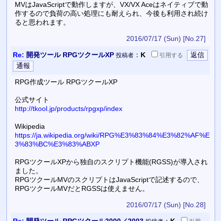
MVはJavaScriptで動作しますが、VX/VX Aceはネイティブで動
作するので負荷の高い処理にも耐えられ、今後も利用され続け
ると思われます。
2016/07/17 (Sun)
[No.27]
Re:
開発ツール RPGツクールXP
：
K
投稿者
引用
する
RPG作成ツール RPGツクールXP
公式サイト
http://tkool.jp/products/rpgxp/index
Wikipedia
https://ja.wikipedia.org/wiki/RPG%E3%83%84%E3%82%AF%E
3%83%BC%E3%83%ABXP
RPGツクールXPから独自のスクリプト機能(RGSS)が導入され
ました。
RPGツクールMVのスクリプトはJavaScriptで記述するので、
RPGツクールMVだとRGSSは使えません。
2016/07/17 (Sun)
[No.28]
Re:
開発ツール RPGツクール2000／2003
：
K