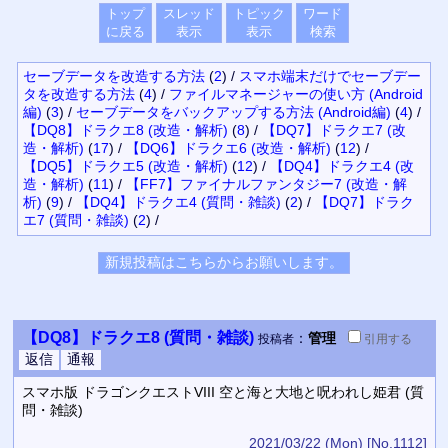
トップ
スレッド
トピック
ワード
に戻る
表示
表示
検索
セーブデータを改造する方法
(
2
)
/
スマホ端末だけでセーブデー
タを改造する方法
(
4
)
/
ファイルマネージャーの使い方 (Android
編)
(
3
)
/
セーブデータをバックアップする方法 (Android編)
(
4
)
/
【DQ8】ドラクエ8 (改造・解析)
(
8
)
/
【DQ7】ドラクエ7 (改
造・解析)
(
17
)
/
【DQ6】ドラクエ6 (改造・解析)
(
12
)
/
【DQ5】ドラクエ5 (改造・解析)
(
12
)
/
【DQ4】ドラクエ4 (改
造・解析)
(
11
)
/
【FF7】ファイナルファンタジー7 (改造・解
析)
(
9
)
/
【DQ4】ドラクエ4 (質問・雑談)
(
2
)
/
【DQ7】ドラク
エ7 (質問・雑談)
(
2
)
/
【DQ8】ドラクエ8 (質問・雑談)
：
管理
投稿者
引用
する
スマホ版 ドラゴンクエストVIII 空と海と大地と呪われし姫君 (質
問・雑談)
2021/03/22 (Mon)
[No.1112]