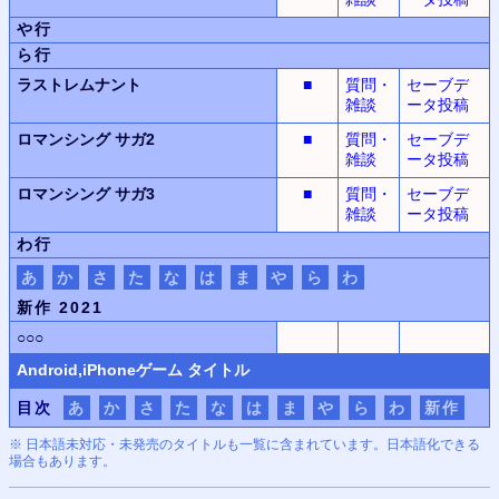
や行
ら行
ラストレムナント
■
質問・
セーブデ
雑談
ータ投稿
ロマンシング サガ2
■
質問・
セーブデ
雑談
ータ投稿
ロマンシング サガ3
■
質問・
セーブデ
雑談
ータ投稿
わ行
あ
か
さ
た
な
は
ま
や
ら
わ
新作 2021
○○○
Android,iPhone
ゲーム タイトル
目次
あ
か
さ
た
な
は
ま
や
ら
わ
新作
※ 日本語未対応・未発売のタイトルも一覧に含まれています。日本語化できる
場合もあります。