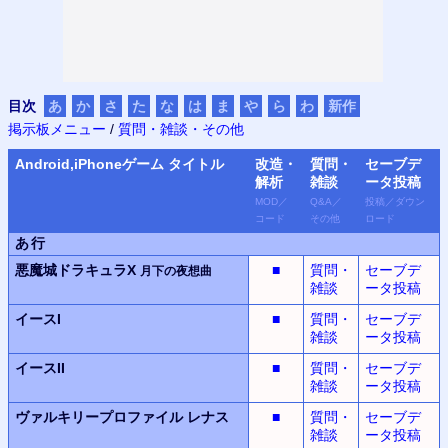
目次
あ
か
さ
た
な
は
ま
や
ら
わ
新作
掲示板メニュー
/
質問・雑談・その他
Android,iPhone
ゲーム タイトル
改造・
質問・
セーブデ
解析
雑談
ータ
投稿
MOD
／
Q&A
／
投稿
／
ダウン
コード
その他
ロード
あ行
悪魔城ドラキュラX
■
質問・
セーブデ
月下の夜想曲
雑談
ータ投稿
イースI
■
質問・
セーブデ
雑談
ータ投稿
イースII
■
質問・
セーブデ
雑談
ータ投稿
ヴァルキリープロファイル
レナス
■
質問・
セーブデ
雑談
ータ投稿