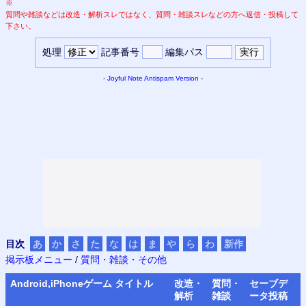
※
質問や雑談などは改造・解析スレではなく、質問・雑談スレなどの方へ返信・投稿して
下さい。
処理
記事番号
編集パス
-
Joyful Note
Antispam Version
-
目次
あ
か
さ
た
な
は
ま
や
ら
わ
新作
掲示板メニュー
/
質問・雑談・その他
Android,iPhone
ゲーム タイトル
改造・
質問・
セーブデ
解析
雑談
ータ
投稿