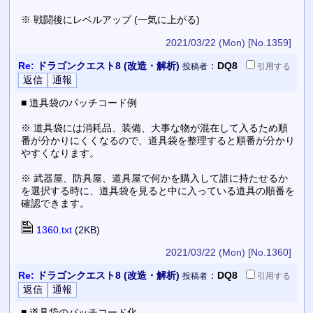
※ 戦闘後にレベルアップ (一気に上がる)
2021/03/22 (Mon)
[No.1359]
Re:
ドラゴンクエスト8 (改造・解析)
：
DQ8
投稿者
引用
する
■ 道具袋のパッチコード例
※ 道具袋には消耗品、装備、大事な物が混在して入るため順
番が分かりにくくなるので、道具袋を整理すると順番が分かり
やすくなります。
※ 武器屋、防具屋、道具屋で何かを購入して誰に持たせるか
を選択する時に、道具袋を見ると中に入っている道具の順番を
確認できます。
1360.txt
(2KB)
2021/03/22 (Mon)
[No.1360]
Re:
ドラゴンクエスト8 (改造・解析)
：
DQ8
投稿者
引用
する
■ 道具袋のパッチコード化