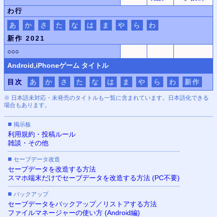
わ行
あ
か
さ
た
な
は
ま
や
ら
わ
新作 2021
○○○
Android,iPhone
ゲーム タイトル
目次
あ
か
さ
た
な
は
ま
や
ら
わ
新作
※ 日本語未対応・未発売のタイトルも一覧に含まれています。日本語化できる
場合もあります。
■
掲示板
利用規約・投稿ルール
雑談・その他
■
セーブデータ改造
セーブデータを改造する方法
スマホ端末だけでセーブデータを改造する方法 (PC不要)
■
バックアップ
セーブデータをバックアップ／リストアする方法
ファイルマネージャーの使い方 (Android編)