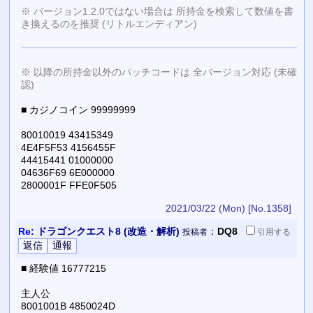
※ バージョン1.2.0ではない場合は 所持金を検索して数値を書
き換えるのを推奨 (リトルエンディアン)
※ 以降の所持金以外のパッチコードは 全バージョン対応 (未確
認)
■ カジノコイン 99999999
80010019 43415349
4E4F5F53 4156455F
44415441 01000000
04636F69 6E000000
2800001F FFE0F505
2021/03/22 (Mon)
[No.1358]
Re:
ドラゴンクエスト8 (改造・解析)
：
DQ8
投稿者
引用
する
■ 経験値 16777215
主人公
8001001B 4850024D