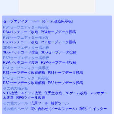
セーブエディター.com
(
ゲーム改造掲示板
)
PS4
セーブエディター掲示板
PS4
パッチコード改造
PS4
セーブデータ投稿
PS3
セーブエディター掲示板
PS3
パッチコード改造
PS3
セーブデータ投稿
3DSセーブエディター掲示板
3DSパッチコード改造
3DSセーブデータ投稿
PSP
セーブエディター掲示板
PSP
パッチコード改造
PSP
セーブデータ投稿
PS
1セーブエディター掲示板
PS
1セーブデータ改造解析
PS
1セーブデータ投稿
PS2
セーブエディター掲示板
PS2
セーブデータ改造解析
PS2
セーブデータ投稿
その他の掲示板
VITA改造
スイッチ改造
任天堂改造
PCゲーム改造
スマホゲー
ム改造
RPGツクール改造
その他のツール
汎用ツール
解析ツール
その他のページ
問い合わせ (メールフォーム)
雑記
ツイッター