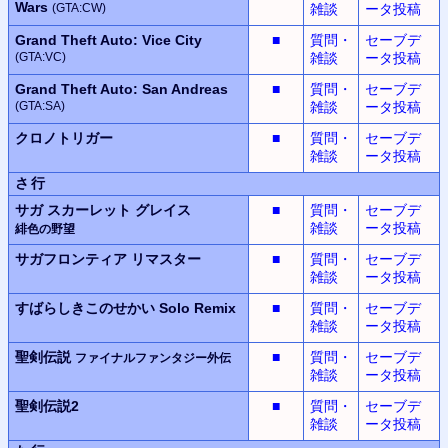
Wars
(GTA:CW)
雑談
ータ投稿
Grand Theft Auto: Vice City
■
質問・
セーブデ
(GTA:VC)
雑談
ータ投稿
Grand Theft Auto: San Andreas
■
質問・
セーブデ
(GTA:SA)
雑談
ータ投稿
クロノトリガー
■
質問・
セーブデ
雑談
ータ投稿
さ行
サガ スカーレット グレイス
■
質問・
セーブデ
雑談
ータ投稿
緋色の野望
サガフロンティア
リマスター
■
質問・
セーブデ
雑談
ータ投稿
すばらしきこのせかい
Solo Remix
■
質問・
セーブデ
雑談
ータ投稿
聖剣伝説
■
質問・
セーブデ
ファイナルファンタジー外伝
雑談
ータ投稿
聖剣伝説2
■
質問・
セーブデ
雑談
ータ投稿