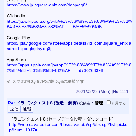
https://www.jp.square-enix.com/dqsp/dq8/
Wikipedia
https://ja.wikipedia.org/wiki/%E3%83%89%E3%83%A9%E3%82%
B4%E3%83%B3%E3%82%AF ..... B%E5%90%9B
Google Play
https://play.google.com/store/apps/details?id=com.square_enix.a
ndroid_googleplay.dq8j
App Store
https://apps.apple.com/jp/app/%E3%83%89%E3%83%A9%E3%8
2%B4%E3%83%B3%E3%82%AF ..... d730263398
※ スマホ版DQ8はPS2版DQ8の移植です
2021/03/22 (Mon)
[No.1111]
Re:
ドラゴンクエスト8 (改造・解析)
：
管理
投稿者
引用
する
ドラゴンクエスト8 (セーブデータ投稿・ダウンロード)
http://web.save-editor.com/bbs/savedata/sp/bbs.cgi?list=picku
p&num=1017#