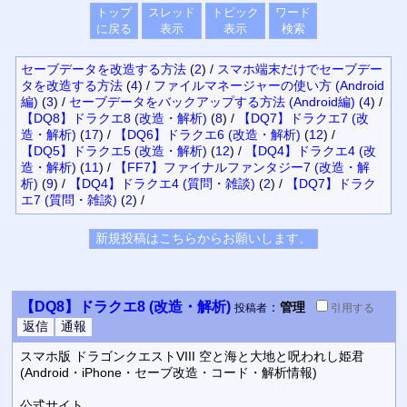
トップ
スレッド
トピック
ワード
に戻る
表示
表示
検索
セーブデータを改造する方法
(
2
)
/
スマホ端末だけでセーブデー
タを改造する方法
(
4
)
/
ファイルマネージャーの使い方 (Android
編)
(
3
)
/
セーブデータをバックアップする方法 (Android編)
(
4
)
/
【DQ8】ドラクエ8 (改造・解析)
(
8
)
/
【DQ7】ドラクエ7 (改
造・解析)
(
17
)
/
【DQ6】ドラクエ6 (改造・解析)
(
12
)
/
【DQ5】ドラクエ5 (改造・解析)
(
12
)
/
【DQ4】ドラクエ4 (改
造・解析)
(
11
)
/
【FF7】ファイナルファンタジー7 (改造・解
析)
(
9
)
/
【DQ4】ドラクエ4 (質問・雑談)
(
2
)
/
【DQ7】ドラク
エ7 (質問・雑談)
(
2
)
/
【DQ8】ドラクエ8 (改造・解析)
：
管理
投稿者
引用
する
スマホ版 ドラゴンクエストVIII 空と海と大地と呪われし姫君
(Android・iPhone・セーブ改造・コード・解析情報)
公式サイト