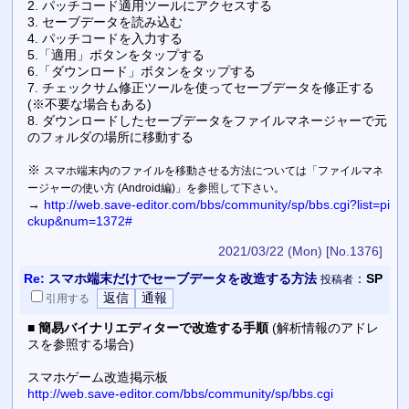
2. パッチコード適用ツールにアクセスする
3. セーブデータを読み込む
4. パッチコードを入力する
5.「適用」ボタンをタップする
6.「ダウンロード」ボタンをタップする
7. チェックサム修正ツールを使ってセーブデータを修正する
(※不要な場合もある)
8. ダウンロードしたセーブデータをファイルマネージャーで元
のフォルダの場所に移動する
※
スマホ端末内のファイルを移動させる方法については「ファイルマネ
ージャーの使い方 (Android編)」を参照して下さい。
→
http://web.save-editor.com/bbs/community/sp/bbs.cgi?list=pi
ckup&num=1372#
2021/03/22 (Mon)
[No.1376]
Re:
スマホ端末だけでセーブデータを改造する方法
：
SP
投稿者
引用
する
■
簡易バイナリエディターで改造する手順
(解析情報のアドレ
スを参照する場合)
スマホゲーム改造掲示板
http://web.save-editor.com/bbs/community/sp/bbs.cgi