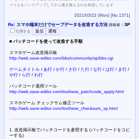
ァイルをバックアップしてから書き換えるのを推奨しています
2021/03/22 (Mon)
[No.1371]
Re:
スマホ端末だけでセーブデータを改造する方法
：
SP
投稿者
引用
する
■
パッチコードを使って改造する手順
スマホゲーム改造掲示板
http://web.save-editor.com/bbs/community/sp/bbs.cgi
ゲームタイトル
/
あ行
/
か行
/
さ行
/
た行
/
な行
/
は行
/
ま行
/
や行
/
ら行
/
わ行
パッチコード適用ツール
http://web.save-editor.com/tool/wse_patchcode_apply.html
スマホゲーム チェックサム修正ツール
http://web.save-editor.com/tool/wse_checksum_sp.html
1. 改造掲示板でパッチコードを参照する (パッチコードをコピ
ーする)