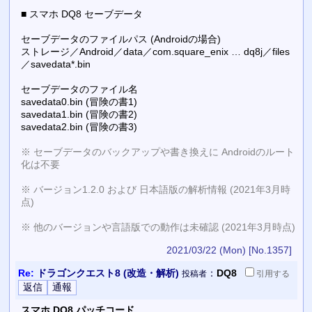
■ スマホ DQ8 セーブデータ
セーブデータのファイルパス (Androidの場合)
ストレージ／Android／data／com.square_enix … dq8j／files
／savedata*.bin
セーブデータのファイル名
savedata0.bin (冒険の書1)
savedata1.bin (冒険の書2)
savedata2.bin (冒険の書3)
※ セーブデータのバックアップや書き換えに Androidのルート
化は不要
※ バージョン1.2.0 および 日本語版の解析情報 (2021年3月時
点)
※ 他のバージョンや言語版での動作は未確認 (2021年3月時点)
2021/03/22 (Mon)
[No.1357]
Re:
ドラゴンクエスト8 (改造・解析)
：
DQ8
投稿者
引用
する
スマホ DQ8 パッチコード