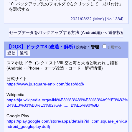
10. バックアップ先のフォルダで右クリックして「貼り付け」
を選択する
2021/03/22 (Mon)
[No.1384]
【DQ8】ドラクエ8 (改造・解析)
：
管理
投稿者
引用
する
スマホ版 ドラゴンクエストVIII 空と海と大地と呪われし姫君
(Android・iPhone・セーブ改造・コード・解析情報)
公式サイト
https://www.jp.square-enix.com/dqsp/dq8/
Wikipedia
https://ja.wikipedia.org/wiki/%E3%83%89%E3%83%A9%E3%82%
B4%E3%83%B3%E3%82%AF ..... B%E5%90%9B
Google Play
https://play.google.com/store/apps/details?id=com.square_enix.a
ndroid_googleplay.dq8j