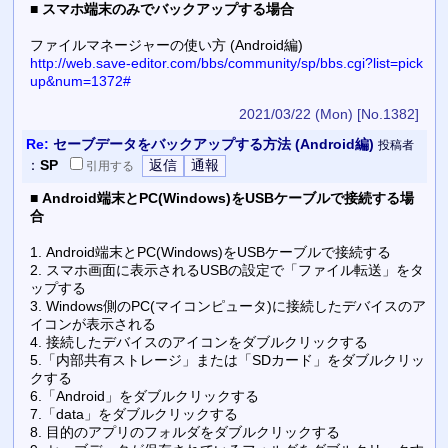
■
スマホ端末のみでバックアップする場合
ファイルマネージャーの使い方 (Android編)
http://web.save-editor.com/bbs/community/sp/bbs.cgi?list=pick
up&num=1372#
2021/03/22 (Mon)
[No.1382]
Re:
セーブデータをバックアップする方法 (Android編)
投稿者
：
SP
引用
する
■
Android端末とPC(Windows)をUSBケーブルで接続する場
合
1. Android端末とPC(Windows)をUSBケーブルで接続する
2. スマホ画面に表示されるUSBの設定で「ファイル転送」をタ
ップする
3. Windows側のPC(マイコンピュータ)に接続したデバイスのア
イコンが表示される
4. 接続したデバイスのアイコンをダブルクリックする
5.「内部共有ストレージ」または「SDカード」をダブルクリッ
クする
6.「Android」をダブルクリックする
7.「data」をダブルクリックする
8. 目的のアプリのフォルダをダブルクリックする