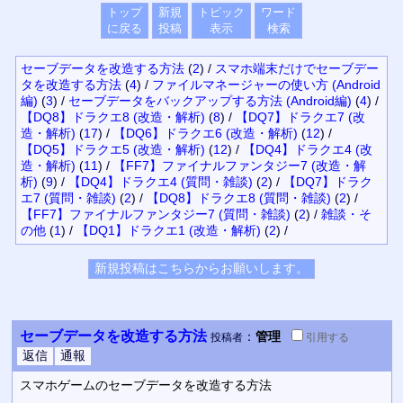
トップ
新規
トピック
ワード
に戻る
投稿
表示
検索
セーブデータを改造する方法
(
2
)
/
スマホ端末だけでセーブデー
タを改造する方法
(
4
)
/
ファイルマネージャーの使い方 (Android
編)
(
3
)
/
セーブデータをバックアップする方法 (Android編)
(
4
)
/
【DQ8】ドラクエ8 (改造・解析)
(
8
)
/
【DQ7】ドラクエ7 (改
造・解析)
(
17
)
/
【DQ6】ドラクエ6 (改造・解析)
(
12
)
/
【DQ5】ドラクエ5 (改造・解析)
(
12
)
/
【DQ4】ドラクエ4 (改
造・解析)
(
11
)
/
【FF7】ファイナルファンタジー7 (改造・解
析)
(
9
)
/
【DQ4】ドラクエ4 (質問・雑談)
(
2
)
/
【DQ7】ドラク
エ7 (質問・雑談)
(
2
)
/
【DQ8】ドラクエ8 (質問・雑談)
(
2
)
/
【FF7】ファイナルファンタジー7 (質問・雑談)
(
2
)
/
雑談・そ
の他
(
1
)
/
【DQ1】ドラクエ1 (改造・解析)
(
2
)
/
セーブデータを改造する方法
：
管理
投稿者
引用
する
スマホゲームのセーブデータを改造する方法