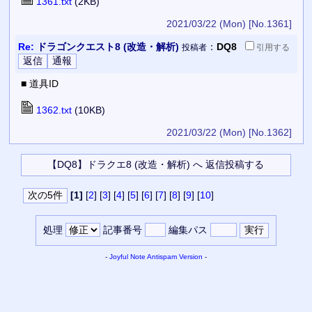
1361.txt
(2KB)
2021/03/22 (Mon)
[No.1361]
Re:
ドラゴンクエスト8 (改造・解析)
：
DQ8
投稿者
引用
する
■ 道具ID
1362.txt
(10KB)
2021/03/22 (Mon)
[No.1362]
[1]
[
2
] [
3
] [
4
] [
5
] [
6
] [
7
] [
8
] [
9
] [
10
]
処理
記事番号
編集パス
-
Joyful Note
Antispam Version
-