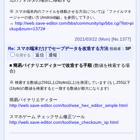
※
スマホ端末内のファイルを移動させる方法については「ファイルマネ
ージャーの使い方 (Android編)」を参照して下さい。
→
http://web.save-editor.com/bbs/community/sp/bbs.cgi?list=pi
ckup&num=1372#
2021/03/22 (Mon)
[No.1377]
Re:
スマホ端末だけでセーブデータを改造する方法
：
SP
投稿者
引用
する
■
簡易バイナリエディターで改造する手順
(数値を検索する場
合)
※
検索する数値は256以上(2bytes以上)を推奨しています (もし255以下
(1byte)の数値を検索すると一致する数値が膨大になります)
簡易バイナリエディター
http://web.save-editor.com/tool/wse_hex_editor_simple.html
スマホゲーム チェックサム修正ツール
http://web.save-editor.com/tool/wse_checksum_sp.html