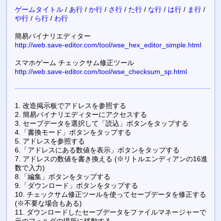
ゲームタイトル
/
あ行
/
か行
/
さ行
/
た行
/
な行
/
は行
/
ま行
/
や行
/
ら行
/
わ行
簡易バイナリエディター
http://web.save-editor.com/tool/wse_hex_editor_simple.html
スマホゲーム チェックサム修正ツール
http://web.save-editor.com/tool/wse_checksum_sp.html
1. 改造掲示板でアドレスを参照する
2. 簡易バイナリエディターにアクセスする
3. セーブデータを選択して「読込」ボタンをタップする
4.「書換モード」ボタンをタップする
5. アドレスを参照する
6.「アドレスにある数値を表示」ボタンをタップする
7. アドレスの数値を書き換える (※リトルエンディアンの16進
数で入力)
8.「編集」ボタンをタップする
9.「ダウンロード」ボタンをタップする
10. チェックサム修正ツールを使ってセーブデータを修正する
(※不要な場合もある)
11. ダウンロードしたセーブデータをファイルマネージャーで
元のフォルダの場所に移動する