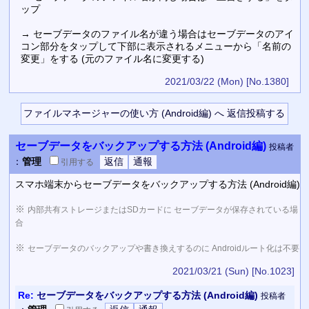
ップ
→ セーブデータのファイル名が違う場合はセーブデータのアイ
コン部分をタップして下部に表示されるメニューから「名前の
変更」をする (元のファイル名に変更する)
2021/03/22 (Mon)
[No.1380]
セーブデータをバックアップする方法 (Android編)
投稿者
：
管理
引用
する
スマホ端末からセーブデータをバックアップする方法 (Android編)
※
内部共有ストレージまたはSDカードに セーブデータが保存されている場
合
※
セーブデータのバックアップや書き換えするのに Androidルート化は不要
2021/03/21 (Sun)
[No.1023]
Re:
セーブデータをバックアップする方法 (Android編)
投稿者