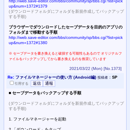
http://web.save-editor.com/bbs/community/sp/bbs.cgi?list=pick
up&num=1372#1379
(ダウンロードフォルダにフォルダを新規作成してバックアップ
する手順)
ブラウザーでダウンロードしたセーブデータを目的のアプリの
フォルダまで移動する手順
http://web.save-editor.com/bbs/community/sp/bbs.cgi?list=pick
up&num=1372#1380
※ セーブデータを書き換えると破損する可能性もあるので オリジナルフ
ァイルをバックアップしてから書き換えるのを推奨しています
2021/03/22 (Mon)
[No.1373]
Re:
ファイルマネージャーの使い方 (Android編)
：
SP
投稿者
引用
する
■
セーブデータをバックアップする手順
(ダウンロードフォルダにフォルダを新規作成してバックアップ
する手順)
1. ファイルマネージャーを起動
2.「ダウンロード」をタップ