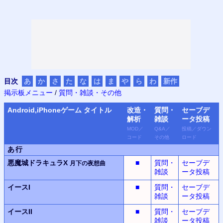
目次
あ
か
さ
た
な
は
ま
や
ら
わ
新作
掲示板メニュー
/
質問・雑談・その他
Android,iPhone
ゲーム タイトル
改造・
質問・
セーブデ
解析
雑談
ータ
投稿
MOD
／
Q&A
／
投稿
／
ダウン
コード
その他
ロード
あ行
悪魔城ドラキュラX
■
質問・
セーブデ
月下の夜想曲
雑談
ータ投稿
イースI
■
質問・
セーブデ
雑談
ータ投稿
イースII
■
質問・
セーブデ
雑談
ータ投稿