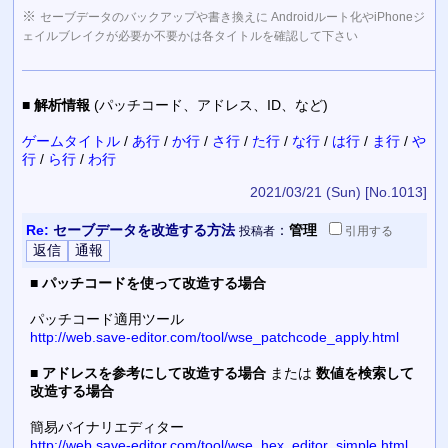
※
セーブデータのバックアップや書き換えに Androidルート化やiPhoneジ
ェイルブレイクが必要か不要かは各タイトルを確認して下さい
■
解析情報
(パッチコード、アドレス、ID、など)
ゲームタイトル
/
あ行
/
か行
/
さ行
/
た行
/
な行
/
は行
/
ま行
/
や
行
/
ら行
/
わ行
2021/03/21 (Sun)
[No.1013]
Re:
セーブデータを改造する方法
：
管理
投稿者
引用
する
■
パッチコードを使って改造する場合
パッチコード適用ツール
http://web.save-editor.com/tool/wse_patchcode_apply.html
■
アドレスを参考にして改造する場合
または
数値を検索して
改造する場合
簡易バイナリエディター
http://web.save-editor.com/tool/wse_hex_editor_simple.html