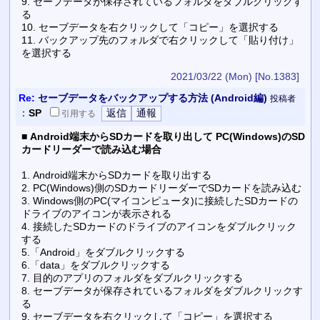
9. セーブデータが保存されているフォルダをダブルクリックす
る
10. セーブデータを右クリックして「コピー」を選択する
11. バックアップ先のフォルダで右クリックして「貼り付け」
を選択する
2021/03/22 (Mon)
[No.1383]
Re:
セーブデータをバックアップする方法 (Android編)
投稿者
：
SP
引用
する
■
Android端末からSDカードを取り出して PC(Windows)のSD
カードリーダーで読み込む場合
1. Android端末からSDカードを取り出する
2. PC(Windows)側のSDカードリーダーでSDカードを読み込む
3. Windows側のPC(マイコンピュータ)に接続したSDカードの
ドライブのアイコンが表示される
4. 接続したSDカードのドライブのアイコンをダブルクリック
する
5.「Android」をダブルクリックする
6.「data」をダブルクリックする
7. 目的のアプリのフォルダをダブルクリックする
8. セーブデータが保存されているフォルダをダブルクリックす
る
9. セーブデータを右クリックして「コピー」を選択する