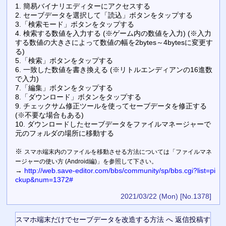
1. 簡易バイナリエディターにアクセスする
2. セーブデータを選択して「読込」ボタンをタップする
3.「検索モード」ボタンをタップする
4. 検索する数値を入力する (※ゲーム内の数値を入力) (※入力
する数値の大きさによって数値の幅を2bytes～4bytesに変更す
る)
5.「検索」ボタンをタップする
6. 一致した数値を書き換える (※リトルエンディアンの16進数
で入力)
7.「編集」ボタンをタップする
8.「ダウンロード」ボタンをタップする
9. チェックサム修正ツールを使ってセーブデータを修正する
(※不要な場合もある)
10. ダウンロードしたセーブデータをファイルマネージャーで
元のフォルダの場所に移動する
※
スマホ端末内のファイルを移動させる方法については「ファイルマネ
ージャーの使い方 (Android編)」を参照して下さい。
→
http://web.save-editor.com/bbs/community/sp/bbs.cgi?list=pi
ckup&num=1372#
2021/03/22 (Mon)
[No.1378]