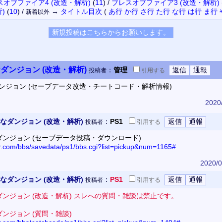
スオブファイア4 (改造・解析)
(
11
)
/
ブレスオブファイア3 (改造・解析)
)
(
10
)
/
→
タイトル
目次
(
あ行
か行
さ行
た行
な行
は行
ま行
新着以外
ダンジョン (改造・解析)
：
管理
投稿者
引用
する
ンジョン (セーブデータ改造・チートコード・解析情報)
2020
なダンジョン (改造・解析)
：
PS1
投稿者
引用
する
ンジョン (セーブデータ投稿・ダウンロード)
or.com/bbs/savedata/ps1/bbs.cgi?list=pickup&num=1165#
2020/0
なダンジョン (改造・解析)
：
PS1
投稿者
引用
する
ンジョン (改造・解析) スレへの質問・雑談は禁止です。
ンジョン (質問・雑談)