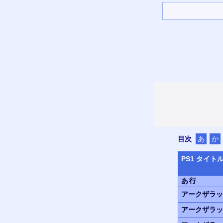
目次
あ
か
PS
1 タイト
あ行
アークザラッ
アークザラッ