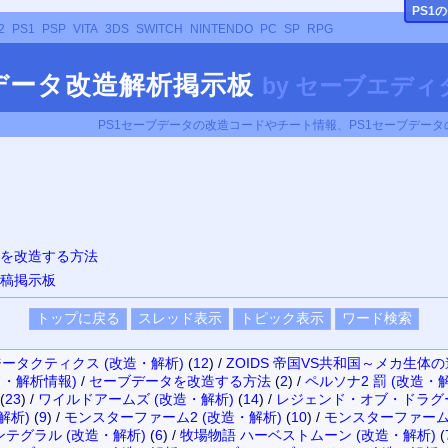
PS
1
2
PS1
PSP
VITA
3DS
SWITCH
NINTENDO
PC
SP
RPG
ブデータ改造解析掲示板
by
セーブエディタ
PS1セーブデータの改造コードやチート情報、PS1セーブデー
タを改造する方法
投稿掲示板
ータクティクス (改造・解析)
(
12
)
/
ZOIDS 帝国VS共和国～メカ生体
・解析情報)
/
セーブデータを改造する方法
(
2
)
/
ペルソナ2 罰 (改造・
(
23
)
/
ワイルドアームズ (改造・解析)
(
14
)
/
レジェンド・オブ・ドラグー
解析)
(
9
)
/
モンスターファーム2 (改造・解析)
(
10
)
/
モンスターファーム 
テグラル (改造・解析)
(
6
)
/
牧場物語 ハーベストムーン (改造・解析)
(