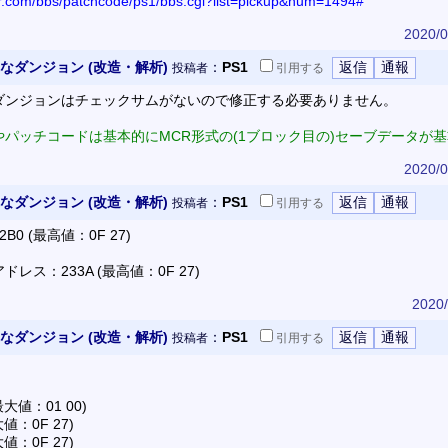
or.com/bbs/patchcode/ps1/bbs.cgi?list=pickup&num=1494#
2020/0
なダンジョン (改造・解析)
：
PS1
投稿者
引用
する
ダンジョンはチェックサムがないので修正する必要ありません。
パッチコードは基本的にMCR形式の(1ブロック目の)セーブデータが
2020/0
なダンジョン (改造・解析)
：
PS1
投稿者
引用
する
0 (最高値：0F 27)
ス：233A (最高値：0F 27)
2020/
なダンジョン (改造・解析)
：
PS1
投稿者
引用
する
大値：01 00)
値：0F 27)
値：0F 27)