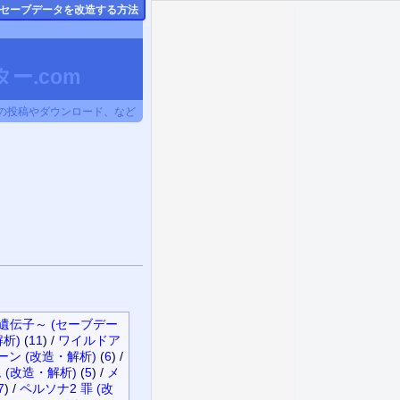
のセーブデータ
を改造する方法
ー.com
タの投稿やダウンロード、など
の遺伝子～ (セーブデー
解析)
(
11
)
/
ワイルドア
ン (改造・解析)
(
6
)
/
(改造・解析)
(
5
)
/
メ
7
)
/
ペルソナ2 罪 (改