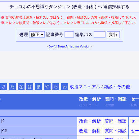
※
質問や雑談は改造・解析スレではなく、質問・雑談スレの方へ返信・投稿して下さい。
※
クレクレは質問・雑談スレではなく、クレクレ専用スレの方へ返信・投稿して下さい。
処理
記事番号
編集パス
-
Joyful Note
Antispam Version
-
さ
た
な
は
ま
や
ら
わ
改造マニュアル
/
雑談・その他
ル
改造・
解析
質問・
雑談
セ
パッチ
コード
その他
投稿
ド
改造・解析
質問・雑談
セ
ド2
改造・解析
質問・雑談
セ