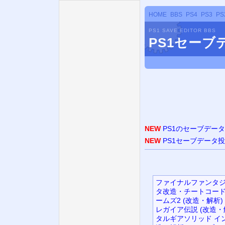
HOME
BBS
PS4
PS3
PS
PS1 SAVE EDITOR BBS
PS1セー
NEW
PS1のセーブデー
NEW
PS1セーブデータ
ファイナルファンタジ
タ改造・チートコード
ームズ2 (改造・解析)
レガイア伝説 (改造・
タルギアソリッド イン