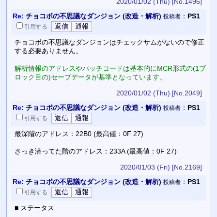
2020/01/02 (Thu)
[No.1496]
Re:
チョコボの不思議なダンジョン (改造・解析)
：
PS1
投稿者
引用
する
チョコボの不思議なダンジョンはチェックサムがないので修正
する必要ありません。
解析情報のアドレスやパッチコードは基本的にMCR形式の(1ブ
ロック目の)セーブデータが基準となっています。
2020/01/02 (Thu)
[No.2049]
Re:
チョコボの不思議なダンジョン (改造・解析)
：
PS1
投稿者
引用
する
最深階のアドレス：22B0 (最高値：0F 27)
さっき潜ってた階のアドレス：233A (最高値：0F 27)
2020/01/03 (Fri)
[No.2169]
Re:
チョコボの不思議なダンジョン (改造・解析)
：
PS1
投稿者
引用
する
■ ステータス