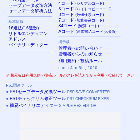
4コード
(シリアルコード)
セーブデータ改造方法
5コード
(バイトコピーコード)
セーブデータ解析方法
8コード
(数値検索コード)
7コード
(加算書込コード)
基本情報
34コード
(減算コード)
16進法(16進数)
Aコード
(通常書込コード 拡張版)
リトルエンディアン
アドレス
掲示板
バイナリエディター
管理者への問い合わせ
管理者からのお知らせ
利用規約・投稿ルール
since Jan 5th, 2020
※ 掲示板は利用規約・投稿ルールのスレを読んでから利用・投稿して下さい
PS
1関連ツール
●
PS
1セーブデータ変換ツール
PSP SAVE CONVERTER
●
PS
1チェックサム修正ツール
PS1 CHECKSUM FIXER
●
簡易バイナリエディター
SIMPLE HEX EDITOR