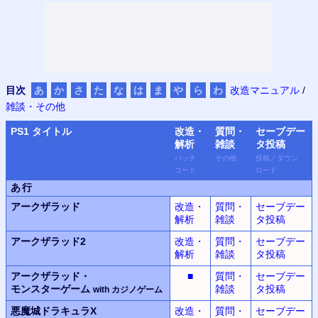
目次
あ
か
さ
た
な
は
ま
や
ら
わ
改造マニュアル
/
雑談・その他
PS
1 タイトル
改造・
質問・
セーブデー
解析
雑談
タ
投稿
パッチ
その他
投稿
／
ダウン
コード
ロード
あ行
アークザラッド
改造・
質問・
セーブデー
解析
雑談
タ投稿
アークザラッド2
改造・
質問・
セーブデー
解析
雑談
タ投稿
アークザラッド・
■
質問・
セーブデー
モンスター
ゲーム
雑談
タ投稿
with
カジノ
ゲーム
悪魔城ドラキュラX
改造・
質問・
セーブデー