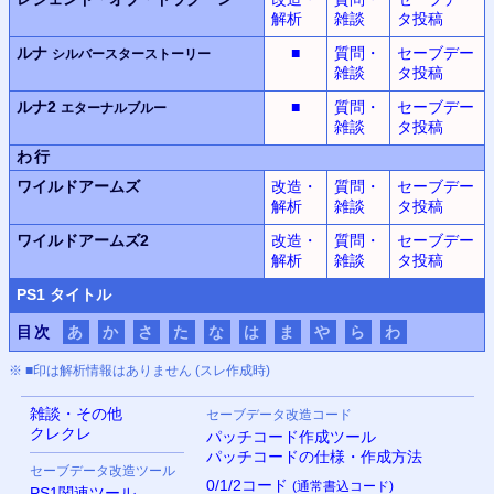
解析
雑談
タ投稿
ルナ
■
質問・
セーブデー
シルバースターストーリー
雑談
タ投稿
ルナ2
■
質問・
セーブデー
エターナルブルー
雑談
タ投稿
わ行
ワイルドアームズ
改造・
質問・
セーブデー
解析
雑談
タ投稿
ワイルドアームズ2
改造・
質問・
セーブデー
解析
雑談
タ投稿
PS
1 タイトル
目次
あ
か
さ
た
な
は
ま
や
ら
わ
※ ■印は解析情報はありません (スレ作成時)
雑談・その他
セーブデータ改造コード
クレクレ
パッチコード作成ツール
パッチコードの仕様・作成方法
セーブデータ改造ツール
0/1/2コード
(通常書込コード)
PS
1関連ツール