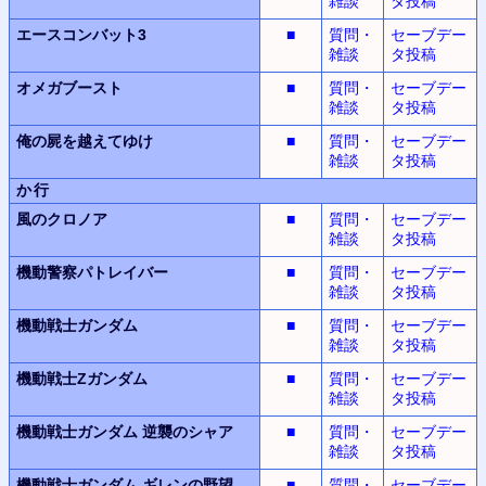
雑談
タ投稿
エースコンバット3
■
質問・
セーブデー
雑談
タ投稿
オメガブースト
■
質問・
セーブデー
雑談
タ投稿
俺の屍を越えてゆけ
■
質問・
セーブデー
雑談
タ投稿
か行
風のクロノア
■
質問・
セーブデー
雑談
タ投稿
機動警察パトレイバー
■
質問・
セーブデー
雑談
タ投稿
機動戦士ガンダム
■
質問・
セーブデー
雑談
タ投稿
機動戦士Zガンダム
■
質問・
セーブデー
雑談
タ投稿
機動戦士ガンダム
逆襲のシャア
■
質問・
セーブデー
雑談
タ投稿
機動戦士ガンダム
ギレンの野望
■
質問・
セーブデー