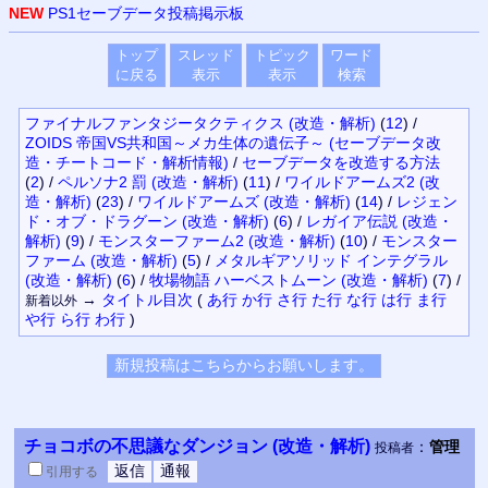
NEW
PS1セーブデータ投稿掲示板
トップ
スレッド
トピック
ワード
に戻る
表示
表示
検索
ファイナルファンタジータクティクス (改造・解析)
(
12
)
/
ZOIDS 帝国VS共和国～メカ生体の遺伝子～ (セーブデータ改
造・チートコード・解析情報)
/
セーブデータを改造する方法
(
2
)
/
ペルソナ2 罰 (改造・解析)
(
11
)
/
ワイルドアームズ2 (改
造・解析)
(
23
)
/
ワイルドアームズ (改造・解析)
(
14
)
/
レジェン
ド・オブ・ドラグーン (改造・解析)
(
6
)
/
レガイア伝説 (改造・
解析)
(
9
)
/
モンスターファーム2 (改造・解析)
(
10
)
/
モンスター
ファーム (改造・解析)
(
5
)
/
メタルギアソリッド インテグラル
(改造・解析)
(
6
)
/
牧場物語 ハーベストムーン (改造・解析)
(
7
)
/
→
タイトル
目次
(
あ行
か行
さ行
た行
な行
は行
ま行
新着以外
や行
ら行
わ行
)
チョコボの不思議なダンジョン (改造・解析)
：
管理
投稿者
引用
する