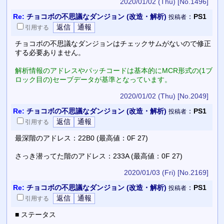
2020/01/02 (Thu)
[No.1496]
Re:
チョコボの不思議なダンジョン (改造・解析)
：
PS1
投稿者
引用
する
チョコボの不思議なダンジョンはチェックサムがないので修正
する必要ありません。
解析情報のアドレスやパッチコードは基本的にMCR形式の(1ブ
ロック目の)セーブデータが基準となっています。
2020/01/02 (Thu)
[No.2049]
Re:
チョコボの不思議なダンジョン (改造・解析)
：
PS1
投稿者
引用
する
最深階のアドレス：22B0 (最高値：0F 27)
さっき潜ってた階のアドレス：233A (最高値：0F 27)
2020/01/03 (Fri)
[No.2169]
Re:
チョコボの不思議なダンジョン (改造・解析)
：
PS1
投稿者
引用
する
■ ステータス