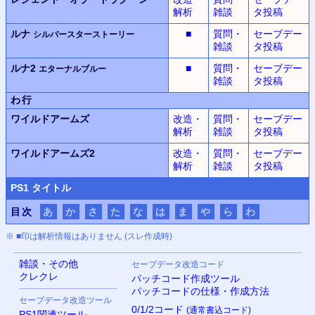
解析
雑談
タ投稿
ルナ
■
質問・
セーブデー
シルバースターストーリー
雑談
タ投稿
ルナ2
■
質問・
セーブデー
エターナルブルー
雑談
タ投稿
わ行
ワイルドアームズ
改造・
質問・
セーブデー
解析
雑談
タ投稿
ワイルドアームズ2
改造・
質問・
セーブデー
解析
雑談
タ投稿
PS
1 タイトル
目次
あ
か
さ
た
な
は
ま
や
ら
わ
※ ■印は解析情報はありません (スレ作成時)
雑談・その他
セーブデータ改造コード
クレクレ
パッチコード作成ツール
パッチコードの仕様・作成方法
セーブデータ改造ツール
0/1/2コード
(通常書込コード)
PS
1関連ツール