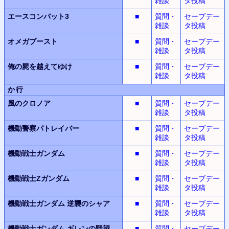
雑談
タ投稿
エースコンバット3
■
質問・
セーブデー
雑談
タ投稿
オメガブースト
■
質問・
セーブデー
雑談
タ投稿
俺の屍を越えてゆけ
■
質問・
セーブデー
雑談
タ投稿
か行
風のクロノア
■
質問・
セーブデー
雑談
タ投稿
機動警察パトレイバー
■
質問・
セーブデー
雑談
タ投稿
機動戦士ガンダム
■
質問・
セーブデー
雑談
タ投稿
機動戦士Zガンダム
■
質問・
セーブデー
雑談
タ投稿
機動戦士ガンダム
逆襲のシャア
■
質問・
セーブデー
雑談
タ投稿
機動戦士ガンダム
ギレンの野望
■
質問・
セーブデー