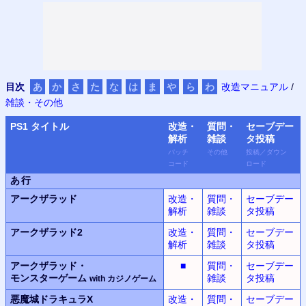
目次
あ
か
さ
た
な
は
ま
や
ら
わ
改造マニュアル
/
雑談・その他
PS
1 タイトル
改造・
質問・
セーブデー
解析
雑談
タ
投稿
パッチ
その他
投稿
／
ダウン
コード
ロード
あ行
アークザラッド
改造・
質問・
セーブデー
解析
雑談
タ投稿
アークザラッド2
改造・
質問・
セーブデー
解析
雑談
タ投稿
アークザラッド・
■
質問・
セーブデー
モンスター
ゲーム
雑談
タ投稿
with
カジノ
ゲーム
悪魔城ドラキュラX
改造・
質問・
セーブデー