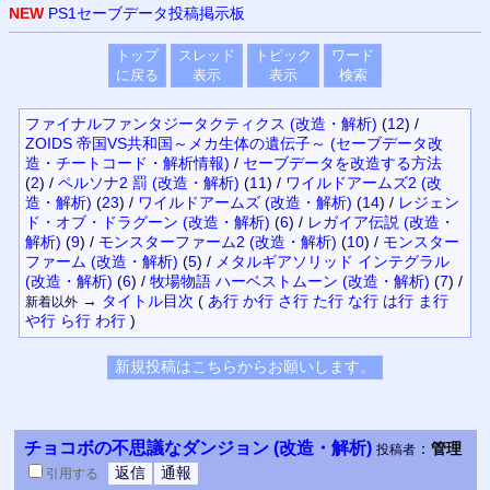
NEW
PS1セーブデータ投稿掲示板
トップ
スレッド
トピック
ワード
に戻る
表示
表示
検索
ファイナルファンタジータクティクス (改造・解析)
(
12
)
/
ZOIDS 帝国VS共和国～メカ生体の遺伝子～ (セーブデータ改
造・チートコード・解析情報)
/
セーブデータを改造する方法
(
2
)
/
ペルソナ2 罰 (改造・解析)
(
11
)
/
ワイルドアームズ2 (改
造・解析)
(
23
)
/
ワイルドアームズ (改造・解析)
(
14
)
/
レジェン
ド・オブ・ドラグーン (改造・解析)
(
6
)
/
レガイア伝説 (改造・
解析)
(
9
)
/
モンスターファーム2 (改造・解析)
(
10
)
/
モンスター
ファーム (改造・解析)
(
5
)
/
メタルギアソリッド インテグラル
(改造・解析)
(
6
)
/
牧場物語 ハーベストムーン (改造・解析)
(
7
)
/
→
タイトル
目次
(
あ行
か行
さ行
た行
な行
は行
ま行
新着以外
や行
ら行
わ行
)
チョコボの不思議なダンジョン (改造・解析)
：
管理
投稿者
引用
する