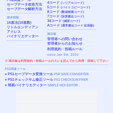
4コード
(シリアルコード)
セーブデータ改造方法
5コード
(バイトコピーコード)
セーブデータ解析方法
8コード
(数値検索コード)
7コード
(加算書込コード)
基本情報
34コード
(減算コード)
16進法(16進数)
Aコード
(通常書込コード 拡張版)
リトルエンディアン
アドレス
掲示板
バイナリエディター
管理者への問い合わせ
管理者からのお知らせ
利用規約・投稿ルール
since Jan 5th, 2020
※ 掲示板は利用規約・投稿ルールのスレを読んでから利用・投稿して下さい
PS
1関連ツール
●
PS
1セーブデータ変換ツール
PSP SAVE CONVERTER
●
PS
1チェックサム修正ツール
PS1 CHECKSUM FIXER
●
簡易バイナリエディター
SIMPLE HEX EDITOR