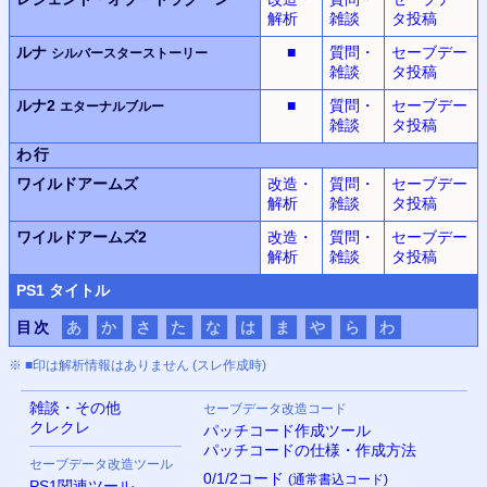
解析
雑談
タ投稿
ルナ
■
質問・
セーブデー
シルバースターストーリー
雑談
タ投稿
ルナ2
■
質問・
セーブデー
エターナルブルー
雑談
タ投稿
わ行
ワイルドアームズ
改造・
質問・
セーブデー
解析
雑談
タ投稿
ワイルドアームズ2
改造・
質問・
セーブデー
解析
雑談
タ投稿
PS
1 タイトル
目次
あ
か
さ
た
な
は
ま
や
ら
わ
※ ■印は解析情報はありません (スレ作成時)
雑談・その他
セーブデータ改造コード
クレクレ
パッチコード作成ツール
パッチコードの仕様・作成方法
セーブデータ改造ツール
0/1/2コード
(通常書込コード)
PS
1関連ツール