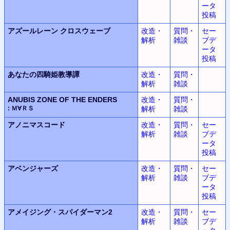
ータ
投稿
アズールレーン
クロスウェーブ
改造・
質問・
セー
解析
雑談
ブデ
ータ
投稿
あなたの四騎姫教導譚
改造・
質問・
解析
雑談
ANUBIS ZONE OF THE ENDERS
改造・
質問・
: Ｍ∀ＲＳ
解析
雑談
アノニマスコード
改造・
質問・
セー
解析
雑談
ブデ
ータ
投稿
アベンジャーズ
改造・
質問・
セー
解析
雑談
ブデ
ータ
投稿
アメイジング・スパイダーマン2
改造・
質問・
セー
解析
雑談
ブデ