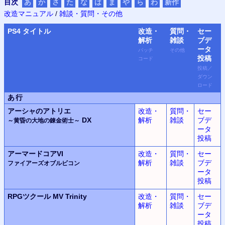
目次
あ
か
さ
た
な
は
ま
や
ら
わ
新作
改造マニュアル
/
雑談・質問・その他
PS4
タイトル
改造・
質問・
セー
解析
雑談
ブデ
ータ
パッチ
その他
投稿
コード
投稿
／
ダウン
ロード
あ行
アーシャのアトリエ
改造・
質問・
セー
DX
解析
雑談
ブデ
～黄昏の大地の錬金術士～
ータ
投稿
アーマードコアVI
改造・
質問・
セー
解析
雑談
ブデ
ファイアーズオブルビコン
ータ
投稿
RPGツクール MV Trinity
改造・
質問・
セー
解析
雑談
ブデ
ータ
投稿