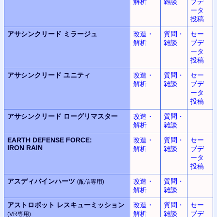
解析
雑談
ブデ
ータ
投稿
アサシンクリード
ミラージュ
改造・
質問・
セー
解析
雑談
ブデ
ータ
投稿
アサシンクリード
ユニティ
改造・
質問・
セー
解析
雑談
ブデ
ータ
投稿
アサシンクリード
ローグリマスター
改造・
質問・
解析
雑談
EARTH DEFENSE FORCE:
改造・
質問・
セー
IRON RAIN
解析
雑談
ブデ
ータ
投稿
アスディバインハーツ
改造・
質問・
(配信専用)
解析
雑談
アストロボット
レスキューミッション
改造・
質問・
セー
解析
雑談
ブデ
(VR専用)