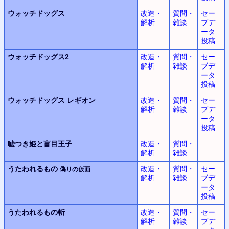
ウォッチドッグス
改造・
質問・
セー
解析
雑談
ブデ
ータ
投稿
ウォッチドッグス2
改造・
質問・
セー
解析
雑談
ブデ
ータ
投稿
ウォッチドッグス
レギオン
改造・
質問・
セー
解析
雑談
ブデ
ータ
投稿
嘘つき姫と盲目王子
改造・
質問・
解析
雑談
うたわれるもの
改造・
質問・
セー
偽りの仮面
解析
雑談
ブデ
ータ
投稿
うたわれるもの斬
改造・
質問・
セー
解析
雑談
ブデ