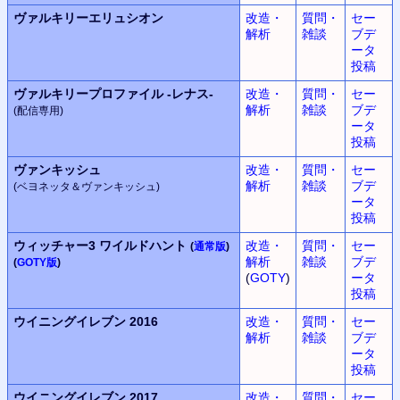
ヴァルキリーエリュシオン
改造・
質問・
セー
解析
雑談
ブデ
ータ
投稿
ヴァルキリープロファイル
-レナス-
改造・
質問・
セー
解析
雑談
ブデ
(配信専用)
ータ
投稿
ヴァンキッシュ
改造・
質問・
セー
解析
雑談
ブデ
(ベヨネッタ＆ヴァンキッシュ)
ータ
投稿
ウィッチャー3 ワイルドハント
改造・
質問・
セー
(
通常版
)
解析
雑談
ブデ
(
GOTY版
)
(
GOTY
)
ータ
投稿
ウイニングイレブン
2016
改造・
質問・
セー
解析
雑談
ブデ
ータ
投稿
ウイニングイレブン
2017
改造・
質問・
セー