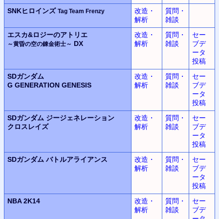
SNKヒロインズ
改造・
質問・
Tag Team Frenzy
解析
雑談
エスカ&ロジーのアトリエ
改造・
質問・
セー
DX
解析
雑談
ブデ
～黄昏の空の錬金術士～
ータ
投稿
SDガンダム
改造・
質問・
セー
G GENERATION GENESIS
解析
雑談
ブデ
ータ
投稿
SDガンダム
ジージェネレーション
改造・
質問・
セー
クロスレイズ
解析
雑談
ブデ
ータ
投稿
SDガンダム
バトルアライアンス
改造・
質問・
セー
解析
雑談
ブデ
ータ
投稿
NBA 2K14
改造・
質問・
セー
解析
雑談
ブデ
ータ