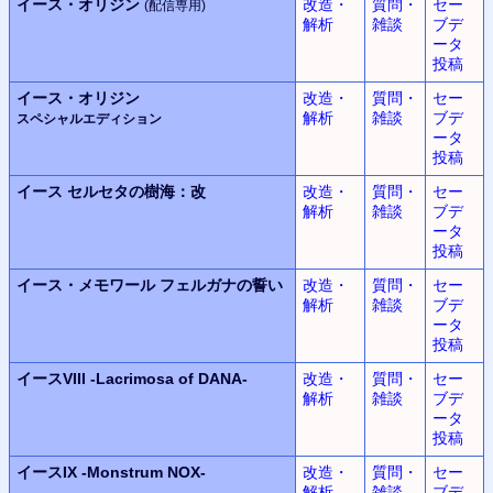
イース・オリジン
改造・
質問・
セー
(配信専用)
解析
雑談
ブデ
ータ
投稿
イース・オリジン
改造・
質問・
セー
解析
雑談
ブデ
スペシャルエディション
ータ
投稿
イース
セルセタの樹海：改
改造・
質問・
セー
解析
雑談
ブデ
ータ
投稿
イース・メモワール
フェルガナの誓い
改造・
質問・
セー
解析
雑談
ブデ
ータ
投稿
イースVIII
-Lacrimosa of DANA-
改造・
質問・
セー
解析
雑談
ブデ
ータ
投稿
イースIX
-Monstrum NOX-
改造・
質問・
セー
解析
雑談
ブデ