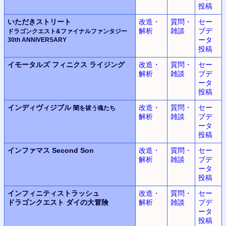
投稿
いただきストリート
改造・
質問・
セー
解析
雑談
ブデ
ドラゴンクエスト&ファイナルファンタジー
ータ
30th ANNIVERSARY
投稿
イモータルズ
フィニクス
ライジング
改造・
質問・
セー
解析
雑談
ブデ
ータ
投稿
インディヴィジブル
改造・
質問・
セー
闇を祓う魂たち
解析
雑談
ブデ
ータ
投稿
インファマス
Second Son
改造・
質問・
セー
解析
雑談
ブデ
ータ
投稿
インフィニティストラッシュ
改造・
質問・
セー
ドラゴンクエスト
ダイの大冒険
解析
雑談
ブデ
ータ
投稿