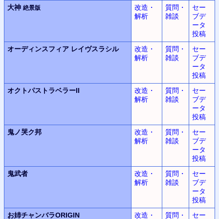
大神
改造・
質問・
セー
絶景版
解析
雑談
ブデ
ータ
投稿
オーディンスフィア
レイヴスラシル
改造・
質問・
セー
解析
雑談
ブデ
ータ
投稿
オクトパストラベラーII
改造・
質問・
セー
解析
雑談
ブデ
ータ
投稿
鬼ノ哭ク邦
改造・
質問・
セー
解析
雑談
ブデ
ータ
投稿
鬼武者
改造・
質問・
セー
解析
雑談
ブデ
ータ
投稿
お姉チャンバラORIGIN
改造・
質問・
セー