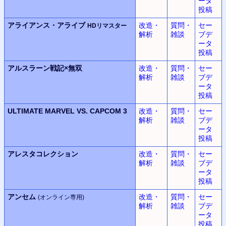
ータ
投稿
アライアンス・アライブ
改造・
質問・
セー
HDリマスター
解析
雑談
ブデ
ータ
投稿
アルスラーン戦記×無双
改造・
質問・
セー
解析
雑談
ブデ
ータ
投稿
ULTIMATE MARVEL VS. CAPCOM 3
改造・
質問・
セー
解析
雑談
ブデ
ータ
投稿
アレスタコレクション
改造・
質問・
セー
解析
雑談
ブデ
ータ
投稿
アンセム
改造・
質問・
セー
(オンライン専用)
解析
雑談
ブデ
ータ
投稿