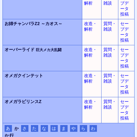
解析
雑談
ブデ
ータ
投稿
お姉チャンバラZ2
～カオス～
改造・
質問・
セー
解析
雑談
ブデ
ータ
投稿
オーバーライド
改造・
質問・
セー
巨大メカ大乱闘
解析
雑談
ブデ
ータ
投稿
オメガクインテット
改造・
質問・
セー
解析
雑談
ブデ
ータ
投稿
オメガラビリンスZ
改造・
質問・
セー
解析
雑談
ブデ
ータ
投稿
あ
か
さ
た
な
は
ま
や
ら
わ
か行