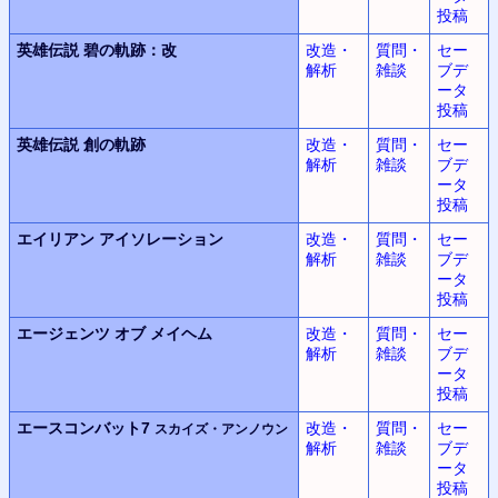
投稿
英雄伝説
碧の軌跡：改
改造・
質問・
セー
解析
雑談
ブデ
ータ
投稿
英雄伝説
創の軌跡
改造・
質問・
セー
解析
雑談
ブデ
ータ
投稿
エイリアン
アイソレーション
改造・
質問・
セー
解析
雑談
ブデ
ータ
投稿
エージェンツ オブ メイヘム
改造・
質問・
セー
解析
雑談
ブデ
ータ
投稿
エースコンバット7
改造・
質問・
セー
スカイズ・アンノウン
解析
雑談
ブデ
ータ
投稿