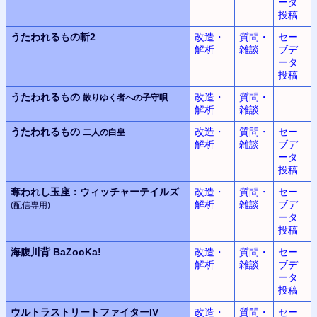
ータ
投稿
うたわれるもの斬2
改造・
質問・
セー
解析
雑談
ブデ
ータ
投稿
うたわれるもの
改造・
質問・
散りゆく者への子守唄
解析
雑談
うたわれるもの
改造・
質問・
セー
二人の白皇
解析
雑談
ブデ
ータ
投稿
奪われし玉座：
ウィッチャーテイルズ
改造・
質問・
セー
解析
雑談
ブデ
(配信専用)
ータ
投稿
海腹川背 BaZooKa!
改造・
質問・
セー
解析
雑談
ブデ
ータ
投稿
ウルトラストリートファイターIV
改造・
質問・
セー