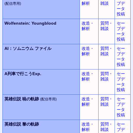
解析
雑談
ブデ
(配信専用)
ータ
投稿
Wolfenstein: Youngblood
改造・
質問・
セー
解析
雑談
ブデ
ータ
投稿
AI：
ソムニウム ファイル
改造・
質問・
セー
解析
雑談
ブデ
ータ
投稿
A列車で行こうExp.
改造・
質問・
セー
解析
雑談
ブデ
ータ
投稿
英雄伝説
暁の軌跡
改造・
質問・
セー
(配信専用)
解析
雑談
ブデ
ータ
投稿
英雄伝説
黎の軌跡
改造・
質問・
セー
解析
雑談
ブデ