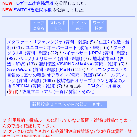
NEW
PCゲーム改造掲示板
を公開しました。
NEW
SWITCH改造掲示板
を公開しました。
トップ
スレッド
トピック
ワード
に戻る
表示
表示
検索
メタファー：リファンタジオ (質問・雑談)
(
5
)
/
仁王2 (改造・解
析)
(
41
)
/
ユニコーンオーバーロード (改造・解析)
(
5
)
/
ダーク
ソウルIII (質問・雑談)
(
22
)
/
バイオハザードRE:4 (質問・雑談)
(
99
)
/
ペルソナ3 リロード (質問・雑談)
(
7
)
/
地球防衛軍6 (改
造・解析)
(
13
)
/
聖剣伝説 VISIONS of MANA (質問・雑談)
(
5
)
/
Save Wizard (質問・雑談) (Part4)
(
1184
)
/
ドラゴンクエストX
目覚めし五つの種族 オフライン (質問・雑談)
(
66
)
/
エルデンリ
ング (質問・雑談)
(
168
)
/
牧場物語 オリーブタウンと希望の大
地 SPECIAL (質問・雑談)
(
7
)
/
→
PS4
タイトル目次
新着以外
(
新作
)
/
改造マニュアル
(一覧)
/
雑談・その他
※ 利用規約・投稿ルールに則っていない質問・雑談は投稿できませ
んので必ず確認して下さい。
※ クレクレに該当される自称質問や自称雑談などの内容は質問・雑
談スレには投稿できません。