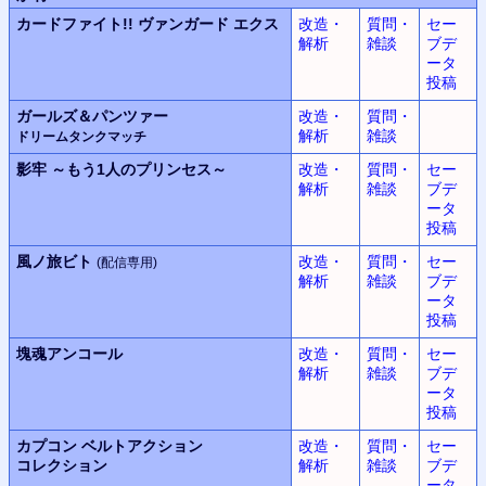
カードファイト!!
ヴァンガード エクス
改造・
質問・
セー
解析
雑談
ブデ
ータ
投稿
ガールズ＆パンツァー
改造・
質問・
解析
雑談
ドリームタンクマッチ
影牢
～もう1人のプリンセス～
改造・
質問・
セー
解析
雑談
ブデ
ータ
投稿
風ノ旅ビト
改造・
質問・
セー
(配信専用)
解析
雑談
ブデ
ータ
投稿
塊魂アンコール
改造・
質問・
セー
解析
雑談
ブデ
ータ
投稿
カプコン
ベルトアクション
改造・
質問・
セー
コレクション
解析
雑談
ブデ
ータ