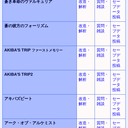
蒼き革命のヴァルキュリア
改造・
質問・
セー
解析
雑談
ブデ
ータ
投稿
蒼の彼方のフォーリズム
改造・
質問・
セー
解析
雑談
ブデ
ータ
投稿
AKIBA'S TRIP
改造・
質問・
セー
ファーストメモリー
解析
雑談
ブデ
ータ
投稿
AKIBA'S TRIP2
改造・
質問・
セー
解析
雑談
ブデ
ータ
投稿
アキバズビート
改造・
質問・
セー
解析
雑談
ブデ
ータ
投稿
アーク・オブ・アルケミスト
改造・
質問・
セー
解析
雑談
ブデ