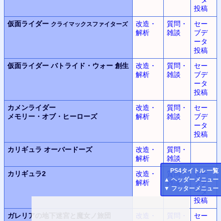
投稿
仮面ライダー
改造・
質問・
セー
クライマックスファイターズ
解析
雑談
ブデ
ータ
投稿
仮面ライダー
バトライド・ウォー
創生
改造・
質問・
セー
解析
雑談
ブデ
ータ
投稿
カメンライダー
改造・
質問・
セー
メモリー・オブ・ヒーローズ
解析
雑談
ブデ
ータ
投稿
カリギュラ
オーバードーズ
改造・
質問・
解析
雑談
PS4
タイトル 一覧
カリギュラ2
改造・
質問・
セー
▲
ヘッダーメニュー
解析
雑談
ブデ
▼
フッターメニュー
ータ
投稿
ガレリアの地下迷宮と魔女ノ旅団
改造・
質問・
セー