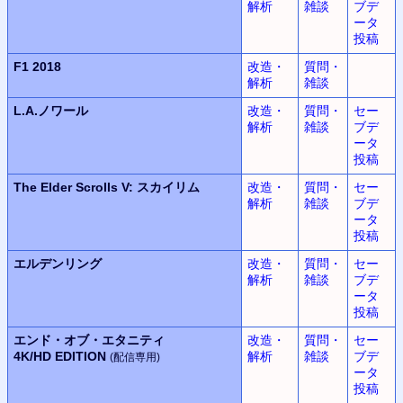
解析
雑談
ブデ
ータ
投稿
F1 2018
改造・
質問・
解析
雑談
L.A.ノワール
改造・
質問・
セー
解析
雑談
ブデ
ータ
投稿
The Elder Scrolls V:
スカイリム
改造・
質問・
セー
解析
雑談
ブデ
ータ
投稿
エルデンリング
改造・
質問・
セー
解析
雑談
ブデ
ータ
投稿
エンド・オブ・エタニティ
改造・
質問・
セー
4K/HD EDITION
解析
雑談
ブデ
(配信専用)
ータ
投稿