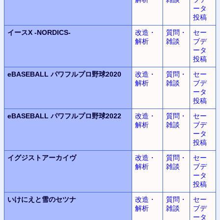
ータ
投稿
イースX -NORDICS-
改造・
質問・
セー
解析
雑談
ブデ
ータ
投稿
eBASEBALL
パワフルプロ野球2020
改造・
質問・
セー
解析
雑談
ブデ
ータ
投稿
eBASEBALL
パワフルプロ野球2022
改造・
質問・
セー
解析
雑談
ブデ
ータ
投稿
イグジストアーカイヴ
改造・
質問・
セー
解析
雑談
ブデ
ータ
投稿
いけにえと雪のセツナ
改造・
質問・
セー
解析
雑談
ブデ
ータ