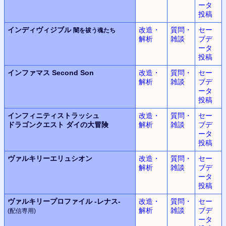
ータ
投稿
インディヴィジブル
改造・
質問・
セー
闇を祓う魂たち
解析
雑談
ブデ
ータ
投稿
インファマス
Second Son
改造・
質問・
セー
解析
雑談
ブデ
ータ
投稿
インフィニティストラッシュ
改造・
質問・
セー
ドラゴンクエスト
ダイの大冒険
解析
雑談
ブデ
ータ
投稿
ヴァルキリーエリュシオン
改造・
質問・
セー
解析
雑談
ブデ
ータ
投稿
ヴァルキリープロファイル
-レナス-
改造・
質問・
セー
解析
雑談
ブデ
(配信専用)
ータ