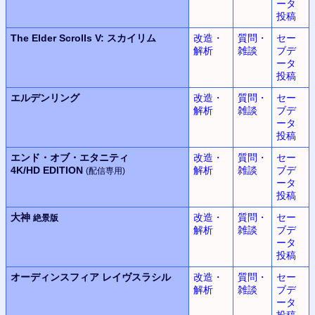
ータ
投稿
The Elder Scrolls V:
スカイリム
改造・
質問・
セー
解析
雑談
ブデ
ータ
投稿
エルデンリング
改造・
質問・
セー
解析
雑談
ブデ
ータ
投稿
エンド・オブ・エタニティ
改造・
質問・
セー
4K/HD EDITION
解析
雑談
ブデ
(配信専用)
ータ
投稿
大神
改造・
質問・
セー
絶景版
解析
雑談
ブデ
ータ
投稿
オーディンスフィア
レイヴスラシル
改造・
質問・
セー
解析
雑談
ブデ
ータ
投稿