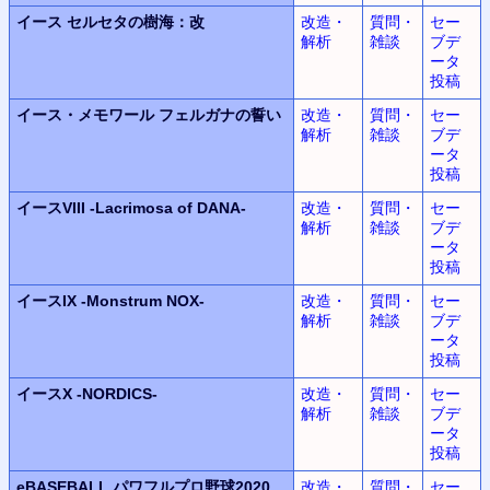
イース
セルセタの樹海：改
改造・
質問・
セー
解析
雑談
ブデ
ータ
投稿
イース・メモワール
フェルガナの誓い
改造・
質問・
セー
解析
雑談
ブデ
ータ
投稿
イースVIII
-Lacrimosa of DANA-
改造・
質問・
セー
解析
雑談
ブデ
ータ
投稿
イースIX
-Monstrum NOX-
改造・
質問・
セー
解析
雑談
ブデ
ータ
投稿
イースX -NORDICS-
改造・
質問・
セー
解析
雑談
ブデ
ータ
投稿
eBASEBALL
パワフルプロ野球2020
改造・
質問・
セー