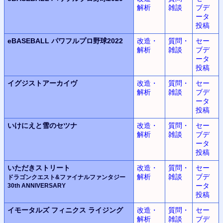
解析
雑談
ブデ
ータ
投稿
eBASEBALL
パワフルプロ野球2022
改造・
質問・
セー
解析
雑談
ブデ
ータ
投稿
イグジストアーカイヴ
改造・
質問・
セー
解析
雑談
ブデ
ータ
投稿
いけにえと雪のセツナ
改造・
質問・
セー
解析
雑談
ブデ
ータ
投稿
いただきストリート
改造・
質問・
セー
解析
雑談
ブデ
ドラゴンクエスト&ファイナルファンタジー
ータ
30th ANNIVERSARY
投稿
イモータルズ
フィニクス
ライジング
改造・
質問・
セー
解析
雑談
ブデ