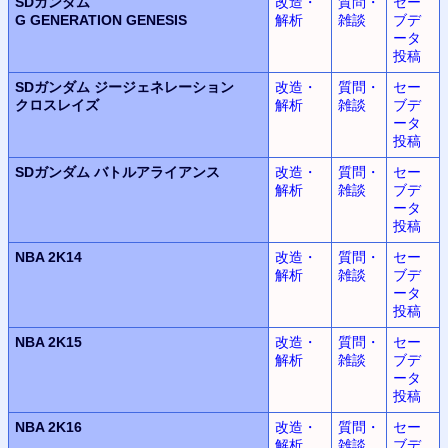
SDガンダム
改造・
質問・
セー
G GENERATION GENESIS
解析
雑談
ブデ
ータ
投稿
SDガンダム
ジージェネレーション
改造・
質問・
セー
クロスレイズ
解析
雑談
ブデ
ータ
投稿
SDガンダム
バトルアライアンス
改造・
質問・
セー
解析
雑談
ブデ
ータ
投稿
NBA 2K14
改造・
質問・
セー
解析
雑談
ブデ
ータ
投稿
NBA 2K15
改造・
質問・
セー
解析
雑談
ブデ
ータ
投稿
NBA 2K16
改造・
質問・
セー
解析
雑談
ブデ