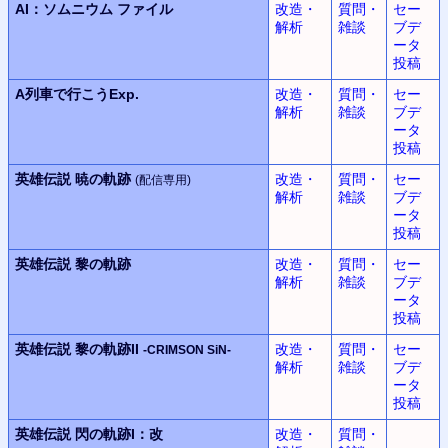
AI：
ソムニウム ファイル
改造・
質問・
セー
解析
雑談
ブデ
ータ
投稿
A列車で行こうExp.
改造・
質問・
セー
解析
雑談
ブデ
ータ
投稿
英雄伝説
暁の軌跡
改造・
質問・
セー
(配信専用)
解析
雑談
ブデ
ータ
投稿
英雄伝説
黎の軌跡
改造・
質問・
セー
解析
雑談
ブデ
ータ
投稿
英雄伝説
黎の軌跡II
改造・
質問・
セー
-CRIMSON SiN-
解析
雑談
ブデ
ータ
投稿
英雄伝説
閃の軌跡I：改
改造・
質問・