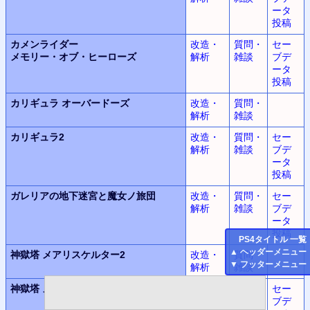
ータ
投稿
カメンライダー
改造・
質問・
セー
メモリー・オブ・ヒーローズ
解析
雑談
ブデ
ータ
投稿
カリギュラ
オーバードーズ
改造・
質問・
解析
雑談
カリギュラ2
改造・
質問・
セー
解析
雑談
ブデ
ータ
投稿
ガレリアの地下迷宮と魔女ノ旅団
改造・
質問・
セー
解析
雑談
ブデ
ータ
投稿
PS4
タイトル 一覧
▲
ヘッダーメニュー
神獄塔
メアリスケルター2
改造・
質問・
▼
フッターメニュー
解析
雑談
神獄塔
メアリスケルター
Finale
改造・
質問・
セー
解析
雑談
ブデ