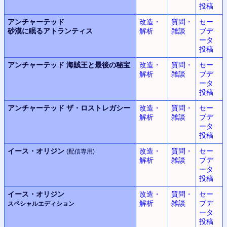
投稿
アンチャーテッド
改造・
質問・
セー
砂漠に眠るアトランティス
解析
雑談
ブデ
ータ
投稿
アンチャーテッド
海賊王と最後の秘宝
改造・
質問・
セー
解析
雑談
ブデ
ータ
投稿
アンチャーテッド
ザ・ロストレガシー
改造・
質問・
セー
解析
雑談
ブデ
ータ
投稿
イース・オリジン
改造・
質問・
セー
(配信専用)
解析
雑談
ブデ
ータ
投稿
イース・オリジン
改造・
質問・
セー
解析
雑談
ブデ
スペシャルエディション
ータ
投稿