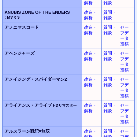
解析
雑談
ANUBIS ZONE OF THE ENDERS
改造・
質問・
: Ｍ∀ＲＳ
解析
雑談
アノニマスコード
改造・
質問・
セー
解析
雑談
ブデ
ータ
投稿
アベンジャーズ
改造・
質問・
セー
解析
雑談
ブデ
ータ
投稿
アメイジング・スパイダーマン2
改造・
質問・
セー
解析
雑談
ブデ
ータ
投稿
アライアンス・アライブ
改造・
質問・
セー
HDリマスター
解析
雑談
ブデ
ータ
投稿
アルスラーン戦記×無双
改造・
質問・
セー
解析
雑談
ブデ