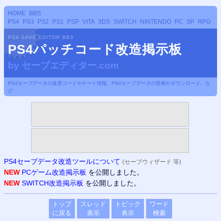
HOME
BBS
PS4
PS3
PS2
PS1
PSP
VITA
3DS
SWITCH
NINTENDO
PC
SP
RPG
PS4 SAVE EDITOR BBS
PS4パッチコード改造掲示板
by
セーブエディター.com
PS4セーブデータの改造コードやチート情報、PS4セーブデータの投稿やダウンロード、な
ど
PS4セーブデータ改造ツールについて
(セーブウィザード 等)
NEW
PCゲーム改造掲示板
を公開しました。
NEW
SWITCH改造掲示板
を公開しました。
トップ
スレッド
トピック
ワード
に戻る
表示
表示
検索