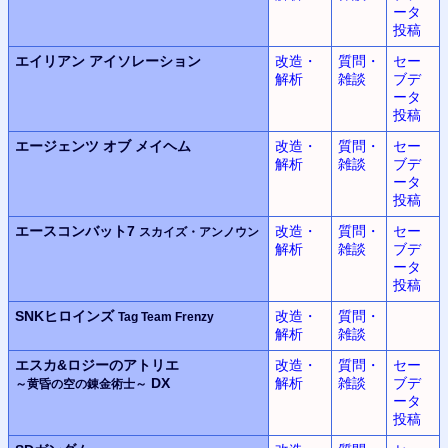
ータ
投稿
エイリアン
アイソレーション
改造・
質問・
セー
解析
雑談
ブデ
ータ
投稿
エージェンツ オブ メイヘム
改造・
質問・
セー
解析
雑談
ブデ
ータ
投稿
エースコンバット7
改造・
質問・
セー
スカイズ・アンノウン
解析
雑談
ブデ
ータ
投稿
SNKヒロインズ
改造・
質問・
Tag Team Frenzy
解析
雑談
エスカ&ロジーのアトリエ
改造・
質問・
セー
DX
解析
雑談
ブデ
～黄昏の空の錬金術士～
ータ
投稿