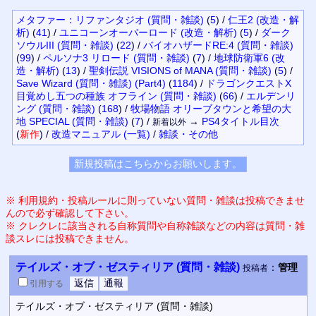
メタファー：リファンタジオ (質問・雑談)
(
5
)
/
仁王2 (改造・解
析)
(
41
)
/
ユニコーンオーバーロード (改造・解析)
(
5
)
/
ダーク
ソウルIII (質問・雑談)
(
22
)
/
バイオハザードRE:4 (質問・雑談)
(
99
)
/
ペルソナ3 リロード (質問・雑談)
(
7
)
/
地球防衛軍6 (改
造・解析)
(
13
)
/
聖剣伝説 VISIONS of MANA (質問・雑談)
(
5
)
/
Save Wizard (質問・雑談) (Part4)
(
1184
)
/
ドラゴンクエストX
目覚めし五つの種族 オフライン (質問・雑談)
(
66
)
/
エルデンリ
ング (質問・雑談)
(
168
)
/
牧場物語 オリーブタウンと希望の大
地 SPECIAL (質問・雑談)
(
7
)
/
→
PS4
タイトル目次
新着以外
(
新作
)
/
改造マニュアル
(一覧)
/
雑談・その他
※ 利用規約・投稿ルールに則っていない質問・雑談は投稿できませ
んので必ず確認して下さい。
※ クレクレに該当される自称質問や自称雑談などの内容は質問・雑
談スレには投稿できません。
テイルズ・オブ・ゼスティリア (質問・雑談)
：
管理
投稿者
引用
する
テイルズ・オブ・ゼスティリア (質問・雑談)