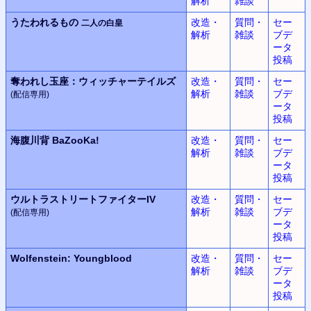
解析
雑談
うたわれるもの
改造・
質問・
セー
二人の白皇
解析
雑談
ブデ
ータ
投稿
奪われし玉座：
ウィッチャーテイルズ
改造・
質問・
セー
解析
雑談
ブデ
(配信専用)
ータ
投稿
海腹川背 BaZooKa!
改造・
質問・
セー
解析
雑談
ブデ
ータ
投稿
ウルトラストリートファイターIV
改造・
質問・
セー
解析
雑談
ブデ
(配信専用)
ータ
投稿
Wolfenstein: Youngblood
改造・
質問・
セー
解析
雑談
ブデ
ータ
投稿