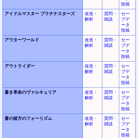
投稿
アイドルマスター
プラチナスターズ
改造・
質問・
セー
解析
雑談
ブデ
ータ
投稿
アウターワールド
改造・
質問・
セー
解析
雑談
ブデ
ータ
投稿
アウトライダー
改造・
質問・
セー
解析
雑談
ブデ
ータ
投稿
蒼き革命のヴァルキュリア
改造・
質問・
セー
解析
雑談
ブデ
ータ
投稿
蒼の彼方のフォーリズム
改造・
質問・
セー
解析
雑談
ブデ
ータ
投稿