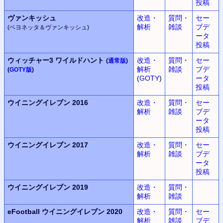
投稿
ヴァンキッシュ
改造・
質問・
セー
解析
雑談
ブデ
(ベヨネッタ＆ヴァンキッシュ)
ータ
投稿
ウィッチャー3 ワイルドハント
改造・
質問・
セー
(
通常版
)
解析
雑談
ブデ
(
GOTY版
)
(
GOTY
)
ータ
投稿
ウイニングイレブン
2016
改造・
質問・
セー
解析
雑談
ブデ
ータ
投稿
ウイニングイレブン
2017
改造・
質問・
セー
解析
雑談
ブデ
ータ
投稿
ウイニングイレブン
2019
改造・
質問・
解析
雑談
eFootball
ウイニングイレブン
2020
改造・
質問・
セー
解析
雑談
ブデ