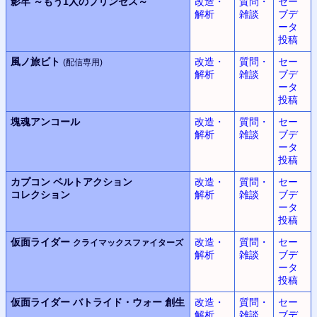
影牢
～もう1人のプリンセス～
改造・
質問・
セー
解析
雑談
ブデ
ータ
投稿
風ノ旅ビト
改造・
質問・
セー
(配信専用)
解析
雑談
ブデ
ータ
投稿
塊魂アンコール
改造・
質問・
セー
解析
雑談
ブデ
ータ
投稿
カプコン
ベルトアクション
改造・
質問・
セー
コレクション
解析
雑談
ブデ
ータ
投稿
仮面ライダー
改造・
質問・
セー
クライマックスファイターズ
解析
雑談
ブデ
ータ
投稿
仮面ライダー
バトライド・ウォー
創生
改造・
質問・
セー
解析
雑談
ブデ