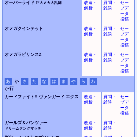
オーバーライド
改造・
質問・
セー
巨大メカ大乱闘
解析
雑談
ブデ
ータ
投稿
オメガクインテット
改造・
質問・
セー
解析
雑談
ブデ
ータ
投稿
オメガラビリンスZ
改造・
質問・
セー
解析
雑談
ブデ
ータ
投稿
あ
か
さ
た
な
は
ま
や
ら
わ
か行
カードファイト!!
ヴァンガード エクス
改造・
質問・
セー
解析
雑談
ブデ
ータ
投稿
ガールズ＆パンツァー
改造・
質問・
解析
雑談
ドリームタンクマッチ