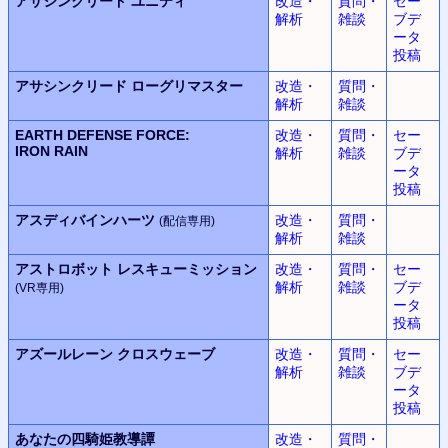
アサシンクリード
ユニティ
改造・
質問・
セー
解析
雑談
ブデ
ータ
投稿
アサシンクリード
ローグリマスター
改造・
質問・
解析
雑談
EARTH DEFENSE FORCE:
改造・
質問・
セー
IRON RAIN
解析
雑談
ブデ
ータ
投稿
アスディバインハーツ
改造・
質問・
(配信専用)
解析
雑談
アストロボット
レスキューミッション
改造・
質問・
セー
解析
雑談
ブデ
(VR専用)
ータ
投稿
アズールレーン
クロスウェーブ
改造・
質問・
セー
解析
雑談
ブデ
ータ
投稿
あなたの四騎姫教導譚
改造・
質問・