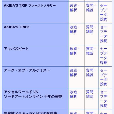
AKIBA'S TRIP
改造・
質問・
セー
ファーストメモリー
解析
雑談
ブデ
ータ
投稿
AKIBA'S TRIP2
改造・
質問・
セー
解析
雑談
ブデ
ータ
投稿
アキバズビート
改造・
質問・
セー
解析
雑談
ブデ
ータ
投稿
アーク・オブ・アルケミスト
改造・
質問・
セー
解析
雑談
ブデ
ータ
投稿
アクセルワールド VS
改造・
質問・
セー
ソードアートオンライン
千年の黄昏
解析
雑談
ブデ
ータ
投稿
悪魔城ドラキュラX
月下の夜想曲
改造・
質問・
セー