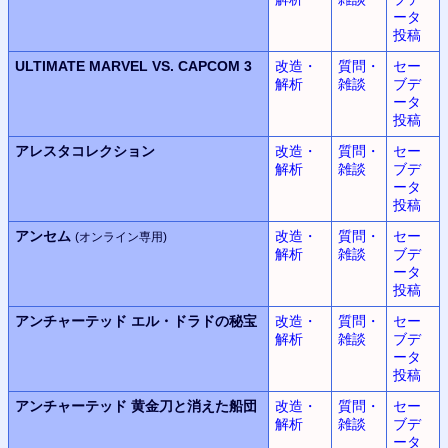
ータ
投稿
ULTIMATE MARVEL VS. CAPCOM 3
改造・
質問・
セー
解析
雑談
ブデ
ータ
投稿
アレスタコレクション
改造・
質問・
セー
解析
雑談
ブデ
ータ
投稿
アンセム
改造・
質問・
セー
(オンライン専用)
解析
雑談
ブデ
ータ
投稿
アンチャーテッド
エル・ドラドの秘宝
改造・
質問・
セー
解析
雑談
ブデ
ータ
投稿
アンチャーテッド
黄金刀と消えた船団
改造・
質問・
セー
解析
雑談
ブデ
ータ