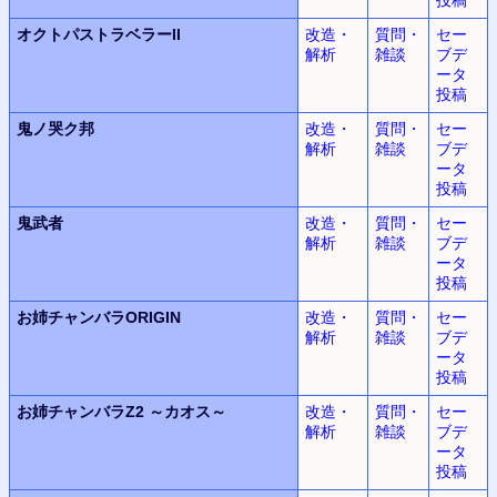
オクトパストラベラーII
改造・
質問・
セー
解析
雑談
ブデ
ータ
投稿
鬼ノ哭ク邦
改造・
質問・
セー
解析
雑談
ブデ
ータ
投稿
鬼武者
改造・
質問・
セー
解析
雑談
ブデ
ータ
投稿
お姉チャンバラORIGIN
改造・
質問・
セー
解析
雑談
ブデ
ータ
投稿
お姉チャンバラZ2
～カオス～
改造・
質問・
セー
解析
雑談
ブデ
ータ
投稿