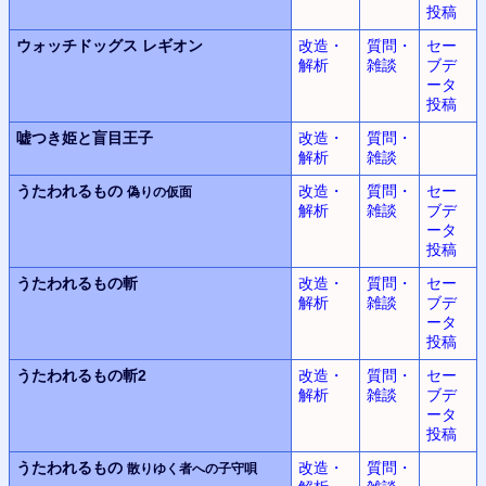
投稿
ウォッチドッグス
レギオン
改造・
質問・
セー
解析
雑談
ブデ
ータ
投稿
嘘つき姫と盲目王子
改造・
質問・
解析
雑談
うたわれるもの
改造・
質問・
セー
偽りの仮面
解析
雑談
ブデ
ータ
投稿
うたわれるもの斬
改造・
質問・
セー
解析
雑談
ブデ
ータ
投稿
うたわれるもの斬2
改造・
質問・
セー
解析
雑談
ブデ
ータ
投稿
うたわれるもの
改造・
質問・
散りゆく者への子守唄