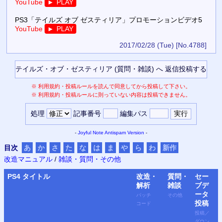
YouTube
PLAY
▼
PS3「テイルズ オブ ゼスティリア」プロモーションビデオ5
YouTube
PLAY
▼
2017/02/28 (Tue)
[No.4788]
※
利用規約・投稿ルールを読んで同意してから投稿して下さい。
※
利用規約・投稿ルールに則っていない内容は投稿できません。
処理
記事番号
編集パス
-
Joyful Note
Antispam Version
-
目次
あ
か
さ
た
な
は
ま
や
ら
わ
新作
改造マニュアル
/
雑談・質問・その他
PS4
タイトル
改造・
質問・
セー
解析
雑談
ブデ
ータ
パッチ
その他
投稿
コード
投稿
／
ダウン