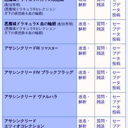
解析
雑談
ブデ
(配信専用)
(悪魔城ドラキュラX
セレクション
ータ
月下の夜想曲＆血の輪廻)
投稿
悪魔城ドラキュラX
血の輪廻
改造・
質問・
セー
(配信専用)
(悪魔城ドラキュラX
セレクション
解析
雑談
ブデ
月下の夜想曲＆血の輪廻)
ータ
投稿
アサシンクリードIII
改造・
質問・
セー
リマスター
解析
雑談
ブデ
ータ
投稿
アサシンクリードIV
ブラックフラッグ
改造・
質問・
セー
解析
雑談
ブデ
ータ
投稿
アサシンクリード
ヴァルハラ
改造・
質問・
セー
解析
雑談
ブデ
ータ
投稿
アサシンクリード
改造・
質問・
セー
エツィオコレクション
解析
雑談
ブデ