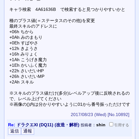
キャラ検索 4A61636B で検索すると見つかりやすいかと
種のプラス値(＝ステータスのその他)を変更
最終スキルのアドレスに
+06h ちから
+0Ah みのまもり
+0Eh すばやさ
+12h きようさ
+16h みりょく
+1Ah こうげき魔力
+1Eh かいふく魔力
+22h さいだいHP
+26h さいだいMP
+2Ah スキル
※スキルのプラス値だけ(多分)レベルアップ後に反映されるの
で、レベル上げてください
※画像の()内は分かりやすいように01から番号振っただけです
2017/08/23 (Wed)
[No.10892]
Re:
ドラクエXI (DQ11) (改造・解析)
：
shin
投稿者
引用
する