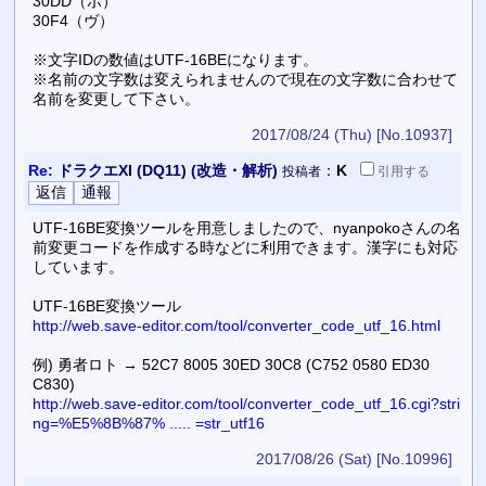
30DD（ポ）
30F4（ヴ）
※文字IDの数値はUTF-16BEになります。
※名前の文字数は変えられませんので現在の文字数に合わせて
名前を変更して下さい。
2017/08/24 (Thu)
[No.10937]
Re:
ドラクエXI (DQ11) (改造・解析)
：
K
投稿者
引用
する
UTF-16BE変換ツールを用意しましたので、nyanpokoさんの名
前変更コードを作成する時などに利用できます。漢字にも対応
しています。
UTF-16BE変換ツール
http://web.save-editor.com/tool/converter_code_utf_16.html
例) 勇者ロト → 52C7 8005 30ED 30C8 (C752 0580 ED30
C830)
http://web.save-editor.com/tool/converter_code_utf_16.cgi?stri
ng=%E5%8B%87% ..... =str_utf16
2017/08/26 (Sat)
[No.10996]