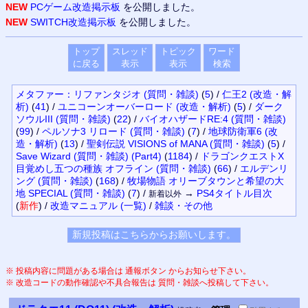
NEW
PCゲーム改造掲示板
を公開しました。
NEW
SWITCH改造掲示板
を公開しました。
トップ
スレッド
トピック
ワード
に戻る
表示
表示
検索
メタファー：リファンタジオ (質問・雑談)
(
5
)
/
仁王2 (改造・解
析)
(
41
)
/
ユニコーンオーバーロード (改造・解析)
(
5
)
/
ダーク
ソウルIII (質問・雑談)
(
22
)
/
バイオハザードRE:4 (質問・雑談)
(
99
)
/
ペルソナ3 リロード (質問・雑談)
(
7
)
/
地球防衛軍6 (改
造・解析)
(
13
)
/
聖剣伝説 VISIONS of MANA (質問・雑談)
(
5
)
/
Save Wizard (質問・雑談) (Part4)
(
1184
)
/
ドラゴンクエストX
目覚めし五つの種族 オフライン (質問・雑談)
(
66
)
/
エルデンリ
ング (質問・雑談)
(
168
)
/
牧場物語 オリーブタウンと希望の大
地 SPECIAL (質問・雑談)
(
7
)
/
→
PS4
タイトル目次
新着以外
(
新作
)
/
改造マニュアル
(一覧)
/
雑談・その他
※ 投稿内容に問題がある場合は 通報ボタン からお知らせ下さい。
※ 改造コードの動作確認や不具合報告は 質問・雑談へ投稿して下さい。