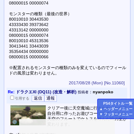
08000015 00000074
モンスターの種類（最後の世界）
80010010 30443530
43333430 39373642
43313142 00000000
08000015 00000074
80010010 45313536
30413441 33443039
35354434 00000000
08000015 00000066
※配置されるモンスターの種類のみを変えているのでフィール
ドの風景は変わりません。
2017/08/28 (Mon)
[No.11060]
Re:
ドラクエXI (DQ11) (改造・解析)
：
nyanpoko
投稿者
引用
する
PS4
タイトル 一覧
クリアー後に天空魔城に行きたかったので
▲
ヘッダーメニュー
自分用に作ったお遊びコードです。(ノ∀`)
▼
フッターメニュー
天空のフルートでケトスを呼んだ時の空が
変わります。