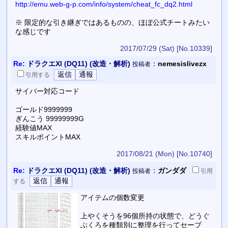
http://emu.web-g-p.com/info/system/cheat_fc_dq2.html
※ 限定的な引き継ぎではあるものの、ほぼ公式チートみたい
な感じです
2017/07/29 (Sat)
[No.10339]
Re:
ドラクエXI (DQ11) (改造・解析)
：
nemesislivezx
投稿者
引用
する
サイバー対応コード
ゴールド9999999
ぎんこう 99999999G
経験値MAX
スキルポイントMAX
2017/08/21 (Mon)
[No.10740]
Re:
ドラクエXI (DQ11) (改造・解析)
：
ガンダダ
投稿者
引用
する
アイテムの個数変更
上やくそうを96個所持の状態で、どうぐ
ぶくろを種類別に整理を行ってセーブ