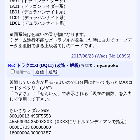
1901（ドラゴンライダー系）
1A01（ドラゴンライダー系）
1B01（デュラハンナイト系）
1C01（デュラハンナイト系）
1D01（デュラハンナイト系）
※同系統は色違いの乗り物になります。
※ゲーム進行不能などトラブルが発生した時に自力でセーブデ
ータを復旧できる上級者向けのコードです。
2017/08/23 (Wed)
[No.10896]
Re:
ドラクエXI (DQ11) (改造・解析)
：
nyanpoko
投稿者
引用
する
苦戦している方が居るっぽいので自分用に作ってあったMAXコ
ードをペタリ。(ノ∀`)
「つよさ」⇒「ぜんいん」で表示される「現在の個数」を入力
して使用して下さい。
ちいさなメダル 999
80010013 495F5553
455F3034 3500XXXX（XXXXにリトルエンディアンで指定）
0000E703 00000000
1800000A 000003E7