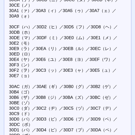
30CE（ノ）
30A1（ァ）／30A3（ィ）／30A5（ゥ）／30A7（ェ）／
30A9（ォ）
30CF（ハ）／30D2（ヒ）／30D5（フ）／30D8（ヘ）／
30DB（ホ）
30DE（マ）／30DF（ミ）／30E0（ム）／30E1（メ）／
30E2（モ）
30E9（ラ）／30EA（リ）／30EB（ル）／30EC（レ）／
30ED（ロ）
30E4（ヤ）／30E6（ユ）／30E8（ヨ）／30EF（ワ）／
30F3（ン）
30F2（ヲ）／30C3（ッ）／30E3（ャ）／30E5（ュ）／
30E7（ョ）
30AC（ガ）／30AE（ギ）／30B0（グ）／30B2（ゲ）／
30B4（ゴ）
30B6（ザ）／30B8（ジ）／30BA（ズ）／30BC（ゼ）／
30BE（ゾ）
30C0（ダ）／30C2（ヂ）／30C5（ヅ）／30C7（デ）／
30C9（ド）
30D0（バ）／30D3（ビ）／30D6（ブ）／30D9（ベ）／
30DC（ボ）
30D1（パ）／30D4（ピ）／30D7（プ）／30DA（ペ）／