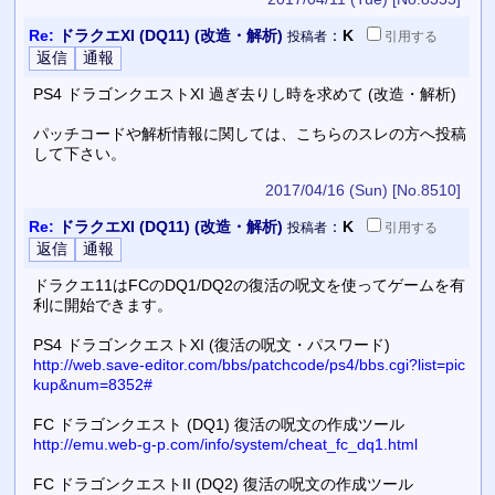
Re:
ドラクエXI (DQ11) (改造・解析)
：
K
投稿者
引用
する
PS4 ドラゴンクエストXI 過ぎ去りし時を求めて (改造・解析)
パッチコードや解析情報に関しては、こちらのスレの方へ投稿
して下さい。
2017/04/16 (Sun)
[No.8510]
Re:
ドラクエXI (DQ11) (改造・解析)
：
K
投稿者
引用
する
ドラクエ11はFCのDQ1/DQ2の復活の呪文を使ってゲームを有
利に開始できます。
PS4 ドラゴンクエストXI (復活の呪文・パスワード)
http://web.save-editor.com/bbs/patchcode/ps4/bbs.cgi?list=pic
kup&num=8352#
FC ドラゴンクエスト (DQ1) 復活の呪文の作成ツール
http://emu.web-g-p.com/info/system/cheat_fc_dq1.html
FC ドラゴンクエストII (DQ2) 復活の呪文の作成ツール