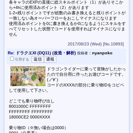
各キャラのEXPの直後に総スキルポイント（1）がありそこか
ら+4hに使用済みポイント（2）があります
1-2=残りポイントですが総数のみ書き換えると残りポイントが
一致しない為オーバーフローをおこしマイナスになります
使用済みポイントを0に書き換えるか0になるようにスキルをす
べてリセットした状態でコードを使用すればマイナスになりま
せん
2017/08/23 (Wed)
[No.10893]
Re:
ドラクエXI (DQ11) (改造・解析)
：
nyanpoko
投稿者
引用
する
ドラゴンライダーに乗って冒険がしたかっ
たので自分用に作ったお遊びコードです。
(ノ∀`)
コードのXXXXの部分に乗り物IDをコピペ
して使用して下さい。
どこでも乗り物呼び出し
8001000C FFFFFFFF
FFFFFFFF FFFFFFFF
18000CE2 0000XXXX
乗り物ID（※無い場合は0000）
0001（白馬系）