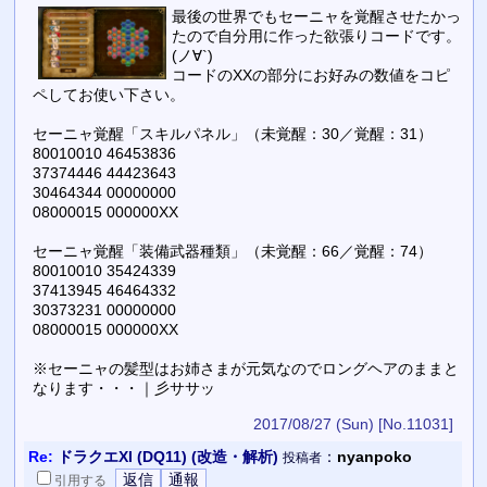
最後の世界でもセーニャを覚醒させたかっ
たので自分用に作った欲張りコードです。
(ノ∀`)
コードのXXの部分にお好みの数値をコピ
ペしてお使い下さい。
セーニャ覚醒「スキルパネル」（未覚醒：30／覚醒：31）
80010010 46453836
37374446 44423643
30464344 00000000
08000015 000000XX
セーニャ覚醒「装備武器種類」（未覚醒：66／覚醒：74）
80010010 35424339
37413945 46464332
30373231 00000000
08000015 000000XX
※セーニャの髪型はお姉さまが元気なのでロングヘアのままと
なります・・・｜彡ササッ
2017/08/27 (Sun)
[No.11031]
Re:
ドラクエXI (DQ11) (改造・解析)
：
nyanpoko
投稿者
引用
する