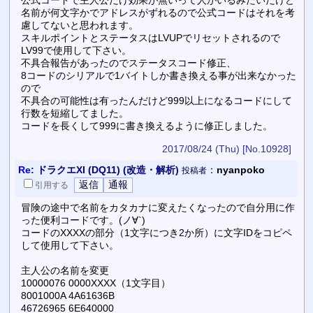
名前が何文字かでアドレスがずれるので公式コードはそれを考
慮してないと思われます。
スキルポイントとステータスはLVUPでリセットされるので
LV99で使用して下さい。
不具合報告があったのでステータスコード修正、
8コードのシリアルで1バイトしか書き換える事が出来なかった
ので
不具合の可能性は有ったんだけど999以上になるコードにして
行数を短縮してました。
コードを長くして999に書き換えるように修正しました。
2017/08/24 (Thu)
[No.10928]
Re:
ドラクエXI (DQ11) (改造・解析)
：
nyanpoko
投稿者
引用
する
冒険の途中で名前をカタカナに変えたくなったので自分用に作
った便利コードです。(ノ∀`)
コードのXXXXの部分（1文字につき2か所）に文字IDをコピペ
して使用して下さい。
主人公の名前を変更
10000076 0000XXXX（1文字目）
8001000A 4A61636B
46726965 6E640000