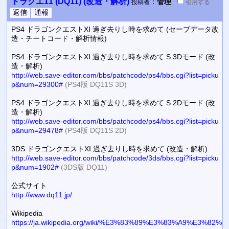
ドラクエ11 (DQ11) (改造・解析)
：
管理
投稿者
引用
する
PS4 ドラゴンクエストXI 過ぎ去りし時を求めて (セーブデータ改
造・チートコード・解析情報)
PS4 ドラゴンクエストXI 過ぎ去りし時を求めて S 3Dモード (改
造・解析)
http://web.save-editor.com/bbs/patchcode/ps4/bbs.cgi?list=picku
p&num=29300#
(PS4版 DQ11S 3D)
PS4 ドラゴンクエストXI 過ぎ去りし時を求めて S 2Dモード (改
造・解析)
http://web.save-editor.com/bbs/patchcode/ps4/bbs.cgi?list=picku
p&num=29478#
(PS4版 DQ11S 2D)
3DS ドラゴンクエストXI 過ぎ去りし時を求めて (改造・解析)
http://web.save-editor.com/bbs/patchcode/3ds/bbs.cgi?list=picku
p&num=1902#
(3DS版 DQ11)
公式サイト
http://www.dq11.jp/
Wikipedia
https://ja.wikipedia.org/wiki/%E3%83%89%E3%83%A9%E3%82%