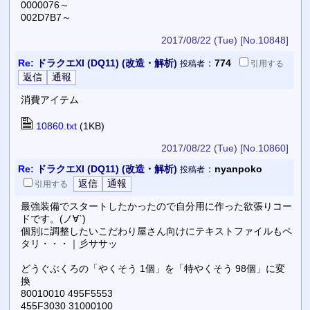
0000076～
002D7B7～
2017/08/22 (Tue)
[No.10848]
Re:
ドラクエXI (DQ11) (改造・解析)
：
774
投稿者
引用
する
消費アイテム
10860.txt
(1KB)
2017/08/22 (Tue)
[No.10860]
Re:
ドラクエXI (DQ11) (改造・解析)
：
nyanpoko
投稿者
引用
する
最強装備でスタートしたかったので自分用に作った欲張りコー
ドです。(ノ∀`)
個別に調整したいこだわり屋さん向けにテキストファイルもペ
タリ・・・｜彡ササッ
どうぐぶくろの「やくそう 1個」を「特やくそう 98個」に変
換
80010010 495F5553
455F3030 31000100