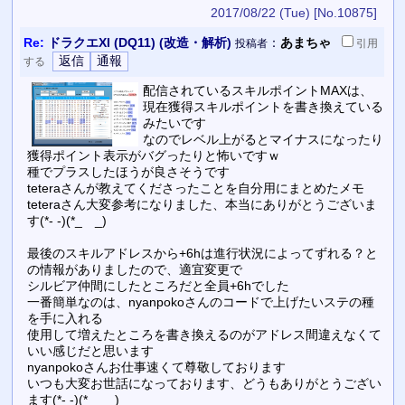
2017/08/22 (Tue)
[No.10875]
Re:
ドラクエXI (DQ11) (改造・解析)
：
あまちゃ
投稿者
引用
する
配信されているスキルポイントMAXは、
現在獲得スキルポイントを書き換えている
みたいです
なのでレベル上がるとマイナスになったり
獲得ポイント表示がバグったりと怖いですｗ
種でプラスしたほうが良さそうです
teteraさんが教えてくださったことを自分用にまとめたメモ
teteraさん大変参考になりました、本当にありがとうございま
す(*- -)(*_ _)
最後のスキルアドレスから+6hは進行状況によってずれる？と
の情報がありましたので、適宜変更で
シルビア仲間にしたところだと全員+6hでした
一番簡単なのは、nyanpokoさんのコードで上げたいステの種
を手に入れる
使用して増えたところを書き換えるのがアドレス間違えなくて
いい感じだと思います
nyanpokoさんお仕事速くて尊敬しております
いつも大変お世話になっております、どうもありがとうござい
ます(*- -)(*_ _)