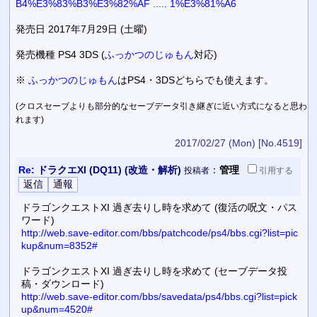
B4%E3%83%B3%E3%82%AF ..... 1%E3%81%A6
発売日 2017年7月29日 (土曜)
発売機種 PS4 3DS (
ふっかつのじゅもん
対応)
※
ふっかつのじゅもん
はPS4・3DSどちらでも使えます。
(クロスセーブよりも部分的なセーブデータ引き継ぎに近い方式になると思わ
れます)
2017/02/27 (Mon)
[No.4519]
Re:
ドラクエXI (DQ11) (改造・解析)
：
管理
投稿者
引用
する
ドラゴンクエストXI 過ぎ去りし時を求めて (復活の呪文・パス
ワード)
http://web.save-editor.com/bbs/patchcode/ps4/bbs.cgi?list=pic
kup&num=8352#
ドラゴンクエストXI 過ぎ去りし時を求めて (セーブデータ投
稿・ダウンロード)
http://web.save-editor.com/bbs/savedata/ps4/bbs.cgi?list=pick
up&num=4520#