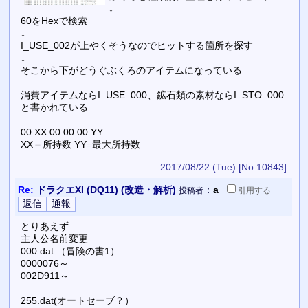
↓
60をHexで検索
↓
I_USE_002が上やくそうなのでヒットする箇所を探す
↓
そこから下がどうぐぶくろのアイテムになっている
消費アイテムならI_USE_000、鉱石類の素材ならI_STO_000
と書かれている
00 XX 00 00 00 YY
XX＝所持数 YY=最大所持数
2017/08/22 (Tue)
[No.10843]
Re:
ドラクエXI (DQ11) (改造・解析)
：
a
投稿者
引用
する
とりあえず
主人公名前変更
000.dat （冒険の書1）
0000076～
002D911～
255.dat(オートセーブ？）