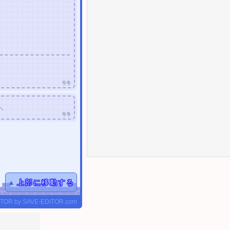
ど
)
追加
)
い。
▲
上部に移動する
ITOR
by
SAVE-EDITOR.com