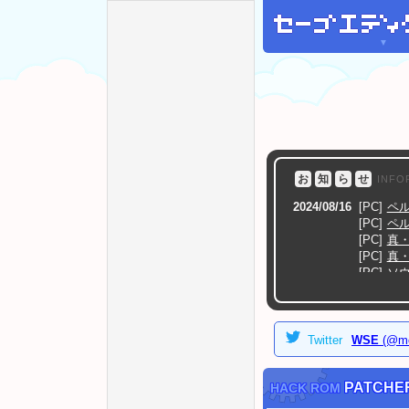
▼
お
知
ら
せ
INFO
2024/08/16
[PC]
ペル
[PC]
ペル
[PC]
真・
[PC]
真・
[PC]
ソ
[PC]
ペル
[PC]
ペル
2024/02/11
[PC]
ペル
Twitter
WSE
(@mo
2023/02/18
クイズ動
2023/02/18
動画GI
PATCHE
HACK ROM
2022/11/20
ポケモン