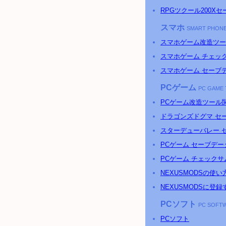
RPGツクール200X
スマホ
SMART PHONE (
スマホゲーム改造ツー
スマホゲーム チェッ
スマホゲーム セーブ
PCゲーム
PC GAME
PCゲーム改造ツール
ドラゴンズドグマ セ
スターデューバレー 
PCゲーム セーブデ
PCゲーム チェック
NEXUSMODSの使い
NEXUSMODSに登
PCソフト
PC SOFT
PCソフト