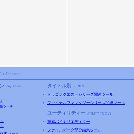
ツール
を公開しました。
ーブデータ改造解析掲示板
を公開しました。
(改造コード・解析情報)
ーブデータ改造解析掲示板
を公開しました。
(改造コード・解析情報)
18年
2017年
2016年
(以前)
o
期更新
ィター.com
ン
タイトル別
PlayStation
SERIES
ドラゴンクエストシリーズ関連ツール
ル
ファイナルファンタジーシリーズ関連ツール
書換ツール
ユーティリティー
UTILITY TOOLS
ー
ール
簡易バイナリエディター
ール
ファイルデータ部分編集ツール
ム修正ツール