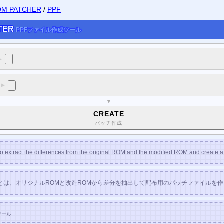
履歴書メーカー・バイオレット
を公開しました。
OM PATCHER
/
PPF
ネレーター・シリーズ
(56点) を公開しました。
ATER
PPFファイル作成ツール
風アバター画像ジェネレーター
を公開しました。
(顔イラストメーカー)
ラゴンクエスト)シリーズ関連ツール
を公開しました。
ァイナルファンタジー)シリーズ関連ツール
を公開しました。
▼
造解析掲示板
を公開しました。
ーブデータ投稿掲示板
を公開しました。
▼
シリーズの消えた冒険の書を復活させる方法
を公開しました。
▼
ーム チェックサム修正ツール
を公開しました。
CREATE
ーム セーブデータ変換ツール
を公開しました。
パッチ作成
ーム改造解析掲示板
を公開しました。
ーム セーブデータ投稿掲示板
を公開しました。
ラクエ11S セーブデータ変換ツール
製品版 /
体験版
を公開しました。
(改造補助
 extract the differences from the original ROM and the modified ROM and create a pa
チェックサム修正ツール
を更新しました。
伝説
、
真型メダロット
、
メダロット弐CORE
を追加しました。
ルとは、オリジナルROMと改造ROMから差分を抽出して配布用のパッチファイルを
ブデータ変換ツール
を公開しました。
uMEセーブデータ変換ツール
を公開しました。
A.INIセーブ設定変更ツール
を公開しました。
ツール
ーパーマリオコレクションセーブデータ変換ツール
を公開しました。