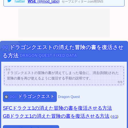
[PC]
ペルソナ3 ポータブル チェックサム修正ツール
を公開しました。
Twitter
WSE
(@mod_labo)
セーブエディター.com用SNS
[PC]
ペルソナ4 ザ・ゴールデン チェックサム修正ツール
を公開しました。
2024/02/11
[PC]
ペルソナ3 リロード セーブデータ変換ツール
を公開しました。
(Steam用)
2023/02/18
クイズ動画GIFメーカー
9点 を公開しました。
2023/02/18
動画GIF作成シリーズ
23点 を公開しました。
2022/11/20
ドラゴンクエストの消えた冒険の書を復活させ
DQ
ポケモン履歴書メーカー・スカーレット
を公開しました。
ポケモン履歴書メーカー・バイオレット
を公開しました。
る方法
DRAGON QUEST FIXED DATA
2022/09/03
ロゴジェネレーター・シリーズ
(56点) を公開しました。
2022/07/10
ドラゴンクエストの冒険の書が消えてしまった場合に、消去(削除)された
パワプロ風アバター画像ジェネレーター
を公開しました。
(顔イラストメーカー)
冒険の書を再び使えるように復旧する手順の説明です。
2022/01/22
DQ(ドラゴンクエスト)シリーズ関連ツール
を公開しました。
FF(ファイナルファンタジー)シリーズ関連ツール
を公開しました。
ドラゴンクエスト
DQ
1
Dragon Quest
2022/01/22
任天堂改造解析掲示板
を公開しました。
SFCドラクエ1の消えた冒険の書を復活させる方法
任天堂セーブデータ投稿掲示板
を公開しました。
2021/04/08
GBドラクエ1の消えた冒険の書を復活させる方法
(
※1
)
ドラクエシリーズの消えた冒険の書を復活させる方法
を公開しました。
2020/12/24