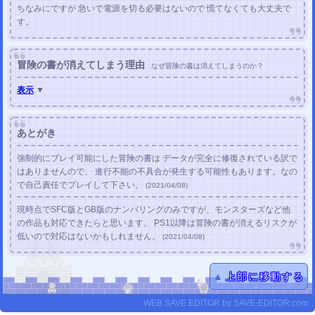
ちなみにですが 急いで電源を切る必要はないので 慌てなくても大丈夫で
す。
冒険の書が消えてしまう理由
なぜ冒険の書は消えてしまうのか？
表示
▼
あとがき
強制的にプレイ可能にした冒険の書は データが完全に修復されている訳で
はありませんので、 進行不能の不具合が発生する可能性もあります。なの
で自己責任でプレイして下さい。
(
2021/04/08
)
現時点でSFC版とGB版のナンバリングのみですが、モンスターズなど他
の作品も対応できたらと思います。 PS1以降は冒険の書が消えるリスクが
低いので対応はないかもしれません。
(
2021/04/08
)
▲
上部に移動する
WEB SAVE EDITOR
by
SAVE-EDITOR.com