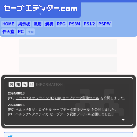
▼
HOME
掲示板
汎用
解析
RPG
PS3
/4
PS
1/2
PSP
/
V
任天堂
PC
＋α
お
知
ら
せ
INFORMATION
2024/08/18
[PC]
ドラクエX オフライン (DQ10) セーブデータ変換ツール
を公開しました。
2024/08/16
[PC]
ペルソナ5 ザ・ロイヤル セーブデータ変換ツール
を公開しました。
[PC]
ペルソナ5 タクティカ セーブデータ変換ツール
を公開しました。
[PC]
真・女神転生III NOCTURNE HD REMASTER セーブデータ変換ツール
を
公開しました。
[PC]
真・女神転生V Vengeance セーブデータ変換ツール
を公開しました。
[PC]
ソウルハッカーズ2 セーブデータ変換ツール
を公開しました。