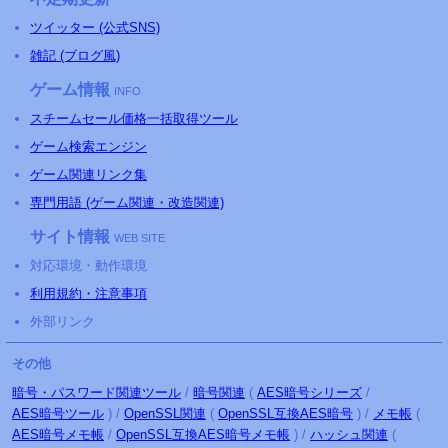
ツイッター (公式SNS)
雑記 (ブログ風)
ゲーム情報
INFO
スチームセール価格一括取得ツール
ゲーム検索エンジン
ゲーム関連リンク集
専門用語 (ゲーム関連・改造関連)
サイト情報
WEB SITE
対応環境・動作環境
利用規約・注意事項
外部リンク
その他
暗号・パスワード関連ツール
/
暗号関連
(
AES暗号シリーズ
/
AES暗号ツール
) /
OpenSSL関連
(
OpenSSL互換AES暗号
) /
メモ帳
(
AES暗号メモ帳
/
OpenSSL互換AES暗号メモ帳
) /
ハッシュ関連
(