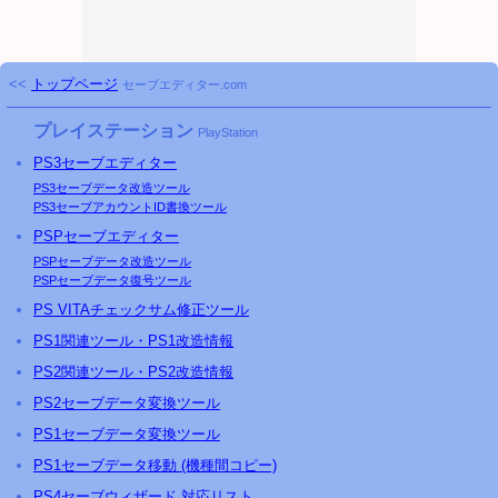
<<
トップページ
セーブエディター.com
プレイステーション
PlayStation
PS3
セーブエディター
PS3
セーブデータ改造ツール
PS3
セーブアカウントID書換ツール
PSP
セーブエディター
PSP
セーブデータ改造ツール
PSP
セーブデータ復号ツール
PS
VITAチェックサム修正ツール
PS
1関連ツール・
PS
1改造情報
PS
2関連ツール・
PS
2改造情報
PS2セーブデータ変換ツール
PS1セーブデータ変換ツール
PS1セーブデータ移動 (機種間コピー)
PS4セーブウィザード 対応リスト