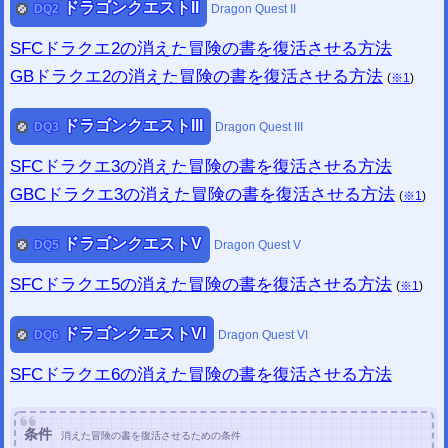
PC ドラクエ11S セーブデータ変換ツール
製品版 /
体験版
を公開しました。
ドラゴンクエストII
DQ
2
Dragon Quest II
(改造補助ツール)
2020/06/13
SFCドラクエ2の消えた冒険の書を復活させる方法
WiiVCセーブデータ変換ツール
を公開しました。
GBドラクエ2の消えた冒険の書を復活させる方法
Wiiドラクエ1・2・3セーブデータ変換ツール
を公開しました。
(
※1
)
Wiiセーブデータゲームタイトル確認ツール
を公開しました。
2020/04/24
ドラゴンクエストIII
DQ
3
Dragon Quest III
PCゲーム セーブデータ変換ツール
を公開しました。
(改造補助ツール)
(
隻狼 (SEKIRO)
サイコブレイク2
ブラッドステインド
ホロウナイト
エンター・ザ・ガンジョ
SFCドラクエ3の消えた冒険の書を復活させる方法
ン
など
)
PCゲーム チェックサム修正ツール
を更新しました。
GBCドラクエ3の消えた冒険の書を復活させる方法
(
※1
)
(
バイオハザード6
鬼武者
ベヨネッタ
ヴァンキッシュ
メトロエクソダス
ダークサイダーズIII
など
追加
)
2020/04/24
ドラゴンクエストV
DQ
5
Dragon Quest V
JSONファイル編集ツール
を公開しました。
JSONファイル整形ツール
を公開しました。
SFCドラクエ5の消えた冒険の書を復活させる方法
(
※1
)
2020/03/22
PCゲーム チェックサム修正ツール
を更新しました。
PC ファイナルファンタジーVII チェックサム修正ツール
ドラゴンクエストVI
DQ
6
Dragon Quest VI
PC バイオハザード4 チェックサム修正ツール
PC バイオハザード4 HD チェックサム修正ツール
SFCドラクエ6の消えた冒険の書を復活させる方法
(GTA3 GTA:SanAndreas GTA:ViceCity MassEffect2 MassEffect3)
その他の日本語未対応ゲーム
2020/02/20
PCゲーム チェックサム修正ツール
を公開しました。
(改造補助ツール)
条件
PC ファイナルファンタジーX HD チェックサム修正ツール
消えた冒険の書を復活させるための条件