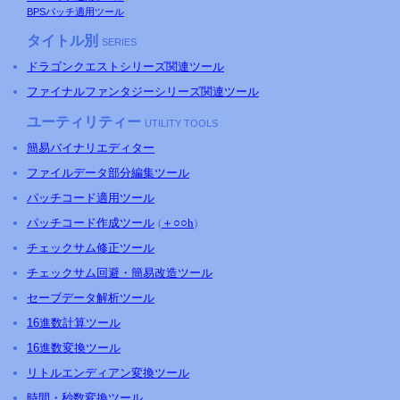
BPSパッチ適用ツール
タイトル別
SERIES
ドラゴンクエストシリーズ関連ツール
ファイナルファンタジーシリーズ関連ツール
ユーティリティー
UTILITY TOOLS
簡易バイナリエディター
ファイルデータ部分編集ツール
パッチコード適用ツール
パッチコード作成ツール
(
＋○○h
)
チェックサム修正ツール
チェックサム回避・簡易改造ツール
セーブデータ解析ツール
16進数計算ツール
16進数変換ツール
リトルエンディアン変換ツール
時間・秒数変換ツール