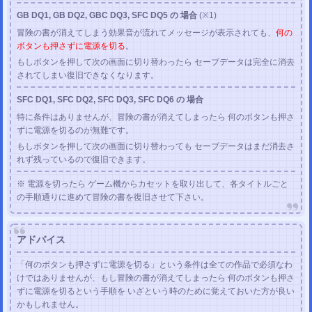
PC ファイナルファンタジーX-2 HD チェックサム修正ツール
GB DQ1, GB DQ2, GBC DQ3, SFC DQ5 の 場合
(※1)
2020/02/13
SFC チェックサム修正ツール
を公開しました。
冒険の書が消えてしまう効果音が流れてメッセージが表示されても、
何の
2020/02/13
ボタンも押さずに電源を切る
。
GBA チェックサム修正ツール
を公開しました。
もしボタンを押して次の画面に切り替わったら セーブデータは完全に消去
2020/02/13
されてしまい復旧できなくなります。
DS チェックサム修正ツール
を公開しました。
2020/02/13
SFC DQ1, SFC DQ2, SFC DQ3, SFC DQ6 の 場合
簡易改造ツール
を公開しました。
特に条件はありませんが、冒険の書が消えてしまったら 何のボタンも押さ
2020/01/05
ずに電源を切るのが無難です。
PS1セーブデータ改造解析掲示板
を公開しました。
(改造コード・解析情報)
もしボタンを押して次の画面に切り替わっても セーブデータはまだ消去さ
2020/01/05
れず残っているので復旧できます。
PS2セーブデータ改造解析掲示板
を公開しました。
(改造コード・解析情報)
※ 電源を切ったら ゲーム機からカセットを取り出して、各タイトルごと
更新履歴
2019年
2018年
2017年
2016年
(以前)
の手順通りに進めて冒険の書を復旧させて下さい。
ツイッター
@mod_labo
雑記 (ブログ風)
不定期更新
アドバイス
「何のボタンも押さずに電源を切る」という条件は全ての作品で必須なわ
けではありませんが、もし冒険の書が消えてしまったら 何のボタンも押さ
ずに電源を切るという手順を いざという時のために覚えておいた方が良い
かもしれません。