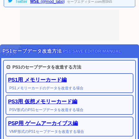
2024/02/11
Twitter
WSE
(@mod_labo)
セーブエディター.com用SNS
[PC]
ペルソナ3 リロード セーブデータ変換ツール
を公開しました。
(Steam用)
2023/02/18
クイズ動画GIFメーカー
9点 を公開しました。
2023/02/18
動画GIF作成シリーズ
23点 を公開しました。
2022/11/20
ポケモン履歴書メーカー・スカーレット
を公開しました。
ポケモン履歴書メーカー・バイオレット
を公開しました。
PS1セーブデータ改造方法
PS1 SAVE EDITOR MANUAL
2022/09/03
ロゴジェネレーター・シリーズ
(56点) を公開しました。
2022/07/10
PS1のセーブデータを改造する方法
パワプロ風アバター画像ジェネレーター
を公開しました。
(顔イラストメーカー)
2022/01/22
PS1用 メモリーカード編
DQ(ドラゴンクエスト)シリーズ関連ツール
を公開しました。
FF(ファイナルファンタジー)シリーズ関連ツール
を公開しました。
PS1メモリーカードのデータを改造する場合
2022/01/22
任天堂改造解析掲示板
を公開しました。
PS3用 仮想メモリーカード編
任天堂セーブデータ投稿掲示板
を公開しました。
PSV形式のPS1セーブデータを改造する場合
2020/12/24
PC ドラクエ11S セーブデータ変換ツール
製品版 /
体験版
を公開しました。
(改造補助ツール)
PSP用 ゲームアーカイブス編
2020/07/08
VMP形式のPS1セーブデータを改造する場合
PS3 ラスト・オブ・アス セーブデータ 改造方法
を公開しました。
(
PS3セーブエディター
対応 )