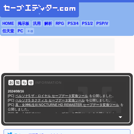
▼
HOME
掲示板
汎用
解析
RPG
PS3
/4
PS
1/2
PSP
/
V
任天堂
PC
＋α
お
知
ら
せ
INFORMATION
2024/08/16
[PC]
ペルソナ5 ザ・ロイヤル セーブデータ変換ツール
を公開しました。
[PC]
ペルソナ5 タクティカ セーブデータ変換ツール
を公開しました。
[PC]
真・女神転生III NOCTURNE HD REMASTER セーブデータ変換ツール
を
公開しました。
[PC]
真・女神転生V Vengeance セーブデータ変換ツール
を公開しました。
[PC]
ソウルハッカーズ2 セーブデータ変換ツール
を公開しました。
[PC]
ペルソナ3 ポータブル チェックサム修正ツール
を公開しました。
[PC]
ペルソナ4 ザ・ゴールデン チェックサム修正ツール
を公開しました。