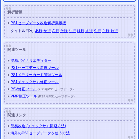
2020/06/13
WiiVCセーブデータ変換ツール
、
解析情報
Wiiドラクエ1・2・3セーブデータ変換ツール
、
Wiiセーブデータゲームタイトル確認ツール
を公開しました。
●
PS1セーブデータ改造解析掲示板
2020/04/24
タイトル目次
あ行
か行
さ行
た行
な行
は行
ま行
や行
ら行
わ行
PCゲーム セーブデータ変換ツール
を公開しました。
(改造補助ツール)
(
隻狼 (SEKIRO)
サイコブレイク2
ブラッドステインド
ホロウナイト
エンター・ザ・ガンジョ
ン
など
)
PCゲーム チェックサム修正ツール
を更新しました。
関連ツール
(
バイオハザード6
鬼武者
ベヨネッタ
ヴァンキッシュ
メトロエクソダス
ダークサイダーズIII
など
追加
)
●
簡易バイナリエディター
2020/04/24
●
PS1セーブデータ変換ツール
JSONファイル編集ツール
を公開しました。
●
PS1メモリーカード管理ツール
JSONファイル整形ツール
を公開しました。
●
PS1チェックサム修正ツール
2020/03/22
PCゲーム チェックサム修正ツール
を更新しました。
●
PSV修正ツール
(PS3用PS1セーブデータ)
PC ファイナルファンタジーVII チェックサム修正ツール
●
VMP修正ツール
(PSP用PS1セーブデータ)
PC バイオハザード4 チェックサム修正ツール
PC バイオハザード4 HD チェックサム修正ツール
(GTA3 GTA:SanAndreas GTA:ViceCity MassEffect2 MassEffect3)
その他の日本語未対応ゲーム
2020/02/20
関連リンク
PCゲーム チェックサム修正ツール
を公開しました。
(改造補助ツール)
PC ファイナルファンタジーX HD チェックサム修正ツール
●
簡易改造 (チェックサム回避方法)
PC ファイナルファンタジーX-2 HD チェックサム修正ツール
●
海外のPS1セーブデータを使う方法
2020/02/17