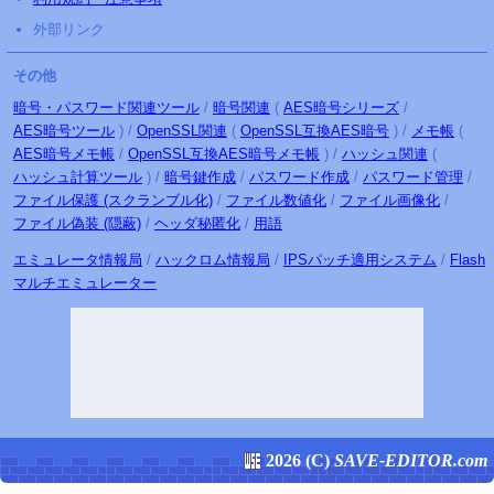
外部リンク
その他
暗号・パスワード関連ツール
/
暗号関連
(
AES暗号シリーズ
/
AES暗号ツール
) /
OpenSSL関連
(
OpenSSL互換AES暗号
) /
メモ帳
(
AES暗号メモ帳
/
OpenSSL互換AES暗号メモ帳
) /
ハッシュ関連
(
ハッシュ計算ツール
) /
暗号鍵作成
/
パスワード作成
/
パスワード管理
/
ファイル保護
(スクランブル化)
/
ファイル数値化
/
ファイル画像化
/
ファイル偽装 (隠蔽)
/
ヘッダ秘匿化
/
用語
エミュレータ
情報局
/
ハックロム
情報局
/
IPSパッチ
適用
システム
/
Flash
マルチ
エミュレーター
2026 (
C
)
SAVE-EDITOR.com