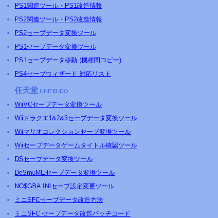
PS
1関連ツール・
PS
1改造情報
PS
2関連ツール・
PS
2改造情報
PS2セーブデータ変換ツール
PS1セーブデータ変換ツール
PS1セーブデータ移動 (機種間コピー)
PS4セーブウィザード 対応リスト
任天堂
NINTENDO
WiiVCセーブデータ変換ツール
Wiiドラクエ1&2&3セーブデータ変換ツール
Wiiマリオコレクションセーブ変換ツール
Wiiセーブデータゲームタイトル確認ツール
DSセーブデータ変換ツール
DeSmuMEセーブデータ変換ツール
NO$GBA.INIセーブ設定変更ツール
ミニ
SFC
セーブデータ改造方法
ミニSFC セーブデータ改造パッチコード