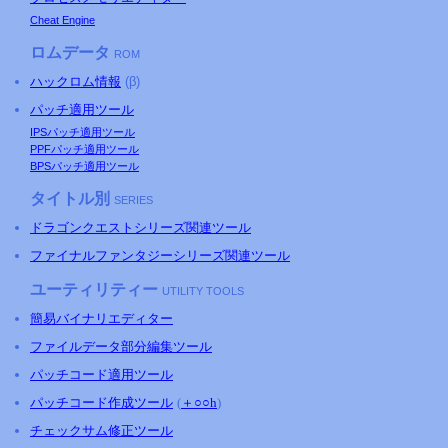
Cheat Engine
ロムデータ
ROM
ハックロム情報
(β)
パッチ適用ツール
IPSパッチ適用ツール
PPFパッチ適用ツール
BPSパッチ適用ツール
タイトル別
SERIES
ドラゴンクエストシリーズ関連ツール
ファイナルファンタジーシリーズ関連ツール
ユーティリティー
UTILITY TOOLS
簡易バイナリエディター
ファイルデータ部分編集ツール
パッチコード適用ツール
パッチコード作成ツール
(
＋○○h
)
チェックサム修正ツール