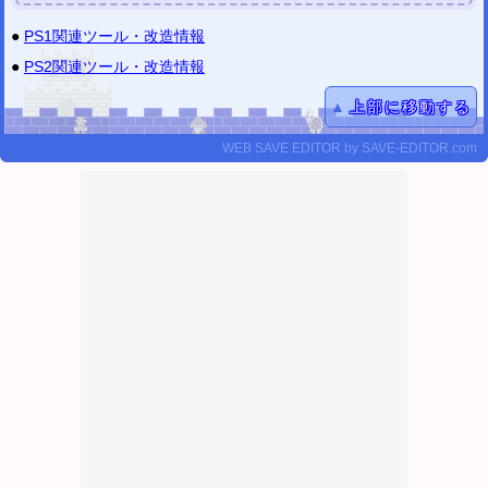
PS3セーブエディター
を更新しました。
バイオハザード HD／0／4、ファイナルファンタジーX／X-2 に対応しました。
●
PS1関連ツール・改造情報
2020/02/13
●
PS2関連ツール・改造情報
SFC チェックサム修正ツール
を公開しました。
2020/02/13
▲
上部に移動する
GBA チェックサム修正ツール
を公開しました。
2020/02/13
WEB SAVE EDITOR
by
SAVE-EDITOR.com
DS チェックサム修正ツール
を公開しました。
2020/02/13
簡易改造ツール
を公開しました。
2020/01/05
PS1セーブデータ改造解析掲示板
を公開しました。
(解析情報 約50タイトル)
2020/01/05
PS2セーブデータ改造解析掲示板
を公開しました。
(解析情報 約10タイトル)
更新履歴
2019年
2018年
2017年
2016年
(以前)
ツイッター
@mod_labo
雑記 (ブログ風)
不定期更新