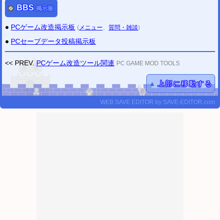
BBS
掲示板
●
PCゲーム改造掲示板
(
メニュー
、
質問・雑談
)
●
PCセーブデータ投稿掲示板
<< PREV.
PCゲーム改造ツール関連
PC GAME MOD TOOLS
▲
上部に移動する
WEB SAVE EDITOR
by
SAVE-EDITOR.com