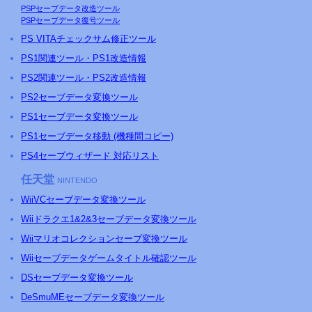
PSP
セーブデータ改造ツール
PSP
セーブデータ復号ツール
PS
VITAチェックサム修正ツール
PS
1関連ツール・
PS
1改造情報
PS
2関連ツール・
PS
2改造情報
PS2セーブデータ変換ツール
PS1セーブデータ変換ツール
PS1セーブデータ移動 (機種間コピー)
PS4セーブウィザード 対応リスト
任天堂
NINTENDO
WiiVCセーブデータ変換ツール
Wiiドラクエ1&2&3セーブデータ変換ツール
Wiiマリオコレクションセーブ変換ツール
Wiiセーブデータゲームタイトル確認ツール
DSセーブデータ変換ツール
DeSmuMEセーブデータ変換ツール