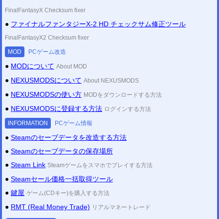
FinalFantasyX Checksum fixer
●
ファイナルファンタジーX-2 HD チェックサム修正ツール
FinalFantasyX2 Checksum fixer
MOD
PCゲーム改造
●
MODについて
About MOD
●
NEXUSMODSについて
About NEXUSMODS
●
NEXUSMODSの使い方
MODをダウンロードする方法
●
NEXUSMODSに登録する方法
ログインする方法
INFORMATION
PCゲーム情報
●
Steamのセーブデータを改造する方法
●
Steamのセーブデータの保存場所
●
Steam Link
Steamゲームをスマホでプレイする方法
●
Steamセール価格一括取得ツール
●
鍵屋
ゲーム(CDキー)を購入する方法
●
RMT (Real Money Trade)
リアルマネートレード