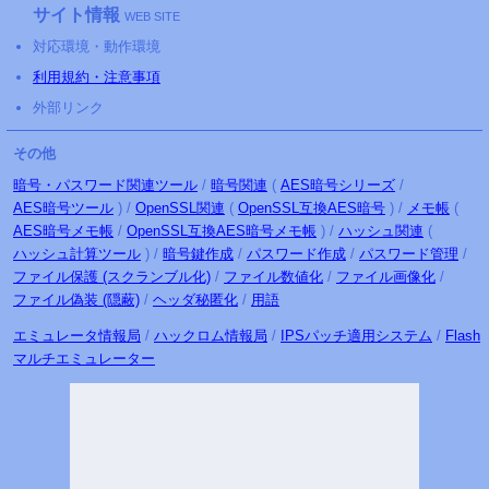
サイト情報
WEB SITE
対応環境・動作環境
利用規約・注意事項
外部リンク
その他
暗号・パスワード関連ツール
/
暗号関連
(
AES暗号シリーズ
/
AES暗号ツール
) /
OpenSSL関連
(
OpenSSL互換AES暗号
) /
メモ帳
(
AES暗号メモ帳
/
OpenSSL互換AES暗号メモ帳
) /
ハッシュ関連
(
ハッシュ計算ツール
) /
暗号鍵作成
/
パスワード作成
/
パスワード管理
/
ファイル保護
(スクランブル化)
/
ファイル数値化
/
ファイル画像化
/
ファイル偽装 (隠蔽)
/
ヘッダ秘匿化
/
用語
エミュレータ
情報局
/
ハックロム
情報局
/
IPSパッチ
適用
システム
/
Flash
マルチ
エミュレーター