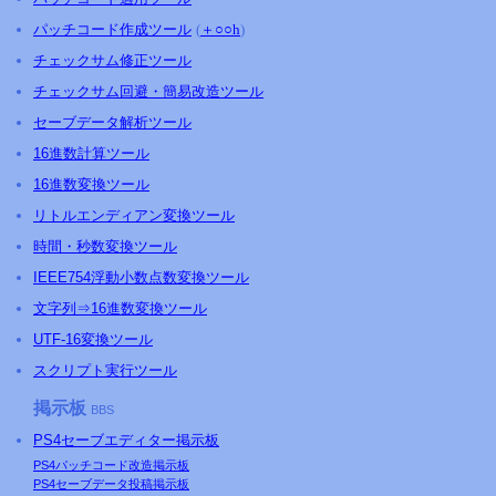
パッチコード作成ツール
(
＋○○h
)
チェックサム修正ツール
チェックサム回避・簡易改造ツール
セーブデータ解析ツール
16進数計算ツール
16進数変換ツール
リトルエンディアン変換ツール
時間・秒数変換ツール
IEEE754浮動小数点数変換ツール
文字列⇒16進数変換ツール
UTF-16変換ツール
スクリプト実行ツール
掲示板
BBS
PS4
セーブエディター掲示板
PS4
パッチコード改造掲示板
PS4
セーブデータ投稿掲示板