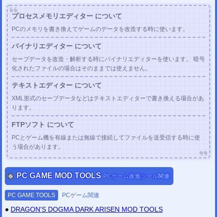
2020/12/31
プロセスメモリエディター について
PC
ドラクエ11S
の パッチコード、解析情報を
PCゲーム改造掲示板
に 投稿し
ました。
PCのメモリを書き換えてゲームのデータを改造する時に使います。
2020/12/24
PC ドラクエ11S セーブデータ変換ツール
製品版 /
体験版
を公開しました。
バイナリエディター について
(改造補助ツール)
セーブデータを改造・解析する時にバイナリエディターを使います。 暗号
2020/12/04
化されたファイルの場合はそのままでは使えません。
PC
ブラッドステインド Ritual of the Night
の パッチコード、解析情報を投稿し
ました。
テキストエディター について
2020/12/02
PC
サイコブレイク
と
サイコブレイク2
の パッチコード、解析情報を投稿しま
XML形式のセーブデータなどはテキストエディターで書き換える場合があ
した。
ります。
2020/11/29
PC
バイオハザード4 HD
の パッチコード、解析情報を
PCゲーム改造掲示板
に
FTPソフト について
投稿しました。
PCとゲーム機を有線または無線で接続してファイルを送受信する時に使
2020/04/24
PCゲーム セーブデータ変換ツール
を公開しました。
(改造補助ツール)
う場合があります。
(
隻狼 (SEKIRO)
サイコブレイク2
ブラッドステインド
ホロウナイト
エンター・ザ・ガンジョ
ン
など
)
PCゲーム チェックサム修正ツール
を更新しました。
PC GAME MOD TOOLS
PCゲーム改造ツール関連
(
バイオハザード6
鬼武者
ベヨネッタ
ヴァンキッシュ
メトロエクソダス
ダークサイダーズIII
など
追加
)
PC GAME TOOLS
PCゲーム関連
2020/04/24
JSONファイル編集ツール
を公開しました。
●
DRAGON'S DOGMA DARK ARISEN MOD TOOLS
JSONファイル整形ツール
を公開しました。