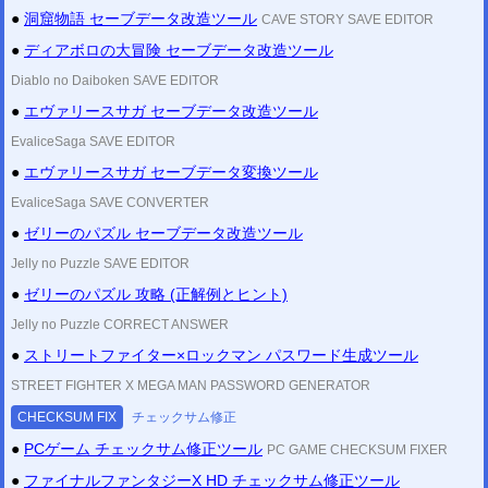
●
洞窟物語 セーブデータ改造ツール
ツイッター
CAVE STORY SAVE EDITOR
@mod_labo
雑記 (ブログ風)
●
ディアボロの大冒険 セーブデータ改造ツール
不定期更新
Diablo no Daiboken SAVE EDITOR
●
エヴァリースサガ セーブデータ改造ツール
EvaliceSaga SAVE EDITOR
●
エヴァリースサガ セーブデータ変換ツール
EvaliceSaga SAVE CONVERTER
●
ゼリーのパズル セーブデータ改造ツール
Jelly no Puzzle SAVE EDITOR
●
ゼリーのパズル 攻略 (正解例とヒント)
Jelly no Puzzle CORRECT ANSWER
●
ストリートファイター×ロックマン パスワード生成ツール
STREET FIGHTER X MEGA MAN PASSWORD GENERATOR
CHECKSUM FIX
チェックサム修正
●
PCゲーム チェックサム修正ツール
PC GAME CHECKSUM FIXER
●
ファイナルファンタジーX HD チェックサム修正ツール