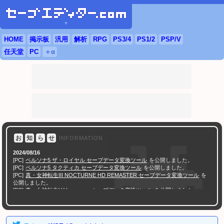
▼
HOME
掲示板
汎用
解析
RPG
PS3
/4
PS
1/2
PSP
/
V
任天堂
PC
＋α
お
知
ら
せ
INFORMATION
2024/08/16
[PC]
ペルソナ5 ザ・ロイヤル セーブデータ変換ツール
を公開しました。
[PC]
ペルソナ5 タクティカ セーブデータ変換ツール
を公開しました。
[PC]
真・女神転生III NOCTURNE HD REMASTER セーブデータ変換ツール
を
公開しました。
[PC]
真・女神転生V Vengeance セーブデータ変換ツール
を公開しました。
[PC]
ソウルハッカーズ2 セーブデータ変換ツール
を公開しました。
[PC]
ペルソナ3 ポータブル チェックサム修正ツール
を公開しました。
[PC]
ペルソナ4 ザ・ゴールデン チェックサム修正ツール
を公開しました。