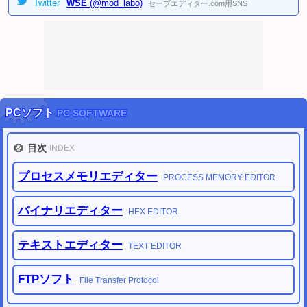
2024/02/11
Twitter
WSE
(@mod_labo)
セーブエディター.com用SNS
[PC]
ペルソナ3 リロード セーブデータ変換ツール
を公開しました。
(Steam用)
2023/02/18
クイズ動画GIFメーカー
9点 を公開しました。
2023/02/18
動画GIF作成シリーズ
23点 を公開しました。
2022/11/20
ポケモン履歴書メーカー・スカーレット
を公開しました。
ポケモン履歴書メーカー・バイオレット
を公開しました。
PCソフト
PC SOFTWARE
2022/09/03
ロゴジェネレーター・シリーズ
(56点) を公開しました。
2022/07/10
目次
INDEX
パワプロ風アバター画像ジェネレーター
を公開しました。
(顔イラストメーカー)
2022/01/22
プロセスメモリエディター
PROCESS MEMORY EDITOR
DQ(ドラゴンクエスト)シリーズ関連ツール
を公開しました。
FF(ファイナルファンタジー)シリーズ関連ツール
を公開しました。
バイナリエディター
2022/01/22
HEX EDITOR
任天堂改造解析掲示板
を公開しました。
任天堂セーブデータ投稿掲示板
を公開しました。
テキストエディター
TEXT EDITOR
2021/03/07
セーブファイル名確認ツール for Microsoft Store / Xbox Game Pass
を公開しま
した。
FTP
ソフト
File Transfer Protocol
2021/01/03
DQ11名前変更コード作成ツール
と
DQ11Sクロスセーブ移動ツール
を公開しま
した。