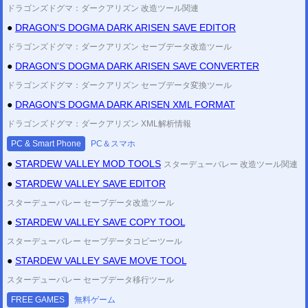
ドラゴンズドグマ：ダークアリズン 改造ツール関連
2020/03/22
PCゲーム チェックサム修正ツール
を更新しました。
●
DRAGON'S DOGMA DARK ARISEN SAVE EDITOR
PC ファイナルファンタジーVII チェックサム修正ツール
PC バイオハザード4 チェックサム修正ツール
ドラゴンズドグマ：ダークアリズン セーブデータ改造ツール
PC バイオハザード4 HD チェックサム修正ツール
●
DRAGON'S DOGMA DARK ARISEN SAVE CONVERTER
(GTA3 GTA:SanAndreas GTA:ViceCity MassEffect2 MassEffect3)
その他の日本語未対応ゲーム
2020/02/20
ドラゴンズドグマ：ダークアリズン セーブデータ変換ツール
PCゲーム チェックサム修正ツール
を公開しました。
(改造補助ツール)
●
DRAGON'S DOGMA DARK ARISEN XML FORMAT
PC ファイナルファンタジーX HD チェックサム修正ツール
PC ファイナルファンタジーX-2 HD チェックサム修正ツール
ドラゴンズドグマ：ダークアリズン XML解析情報
2020/02/13
SFC チェックサム修正ツール
を公開しました。
PC & Smart Phone
PC＆スマホ
2020/02/13
●
STARDEW VALLEY MOD TOOLS
スターデューバレー 改造ツール関連
GBA チェックサム修正ツール
を公開しました。
●
STARDEW VALLEY SAVE EDITOR
2020/02/13
DS チェックサム修正ツール
を公開しました。
スターデューバレー セーブデータ改造ツール
2020/02/13
簡易改造ツール
を公開しました。
●
STARDEW VALLEY SAVE COPY TOOL
2020/01/05
スターデューバレー セーブデータコピーツール
PS1セーブデータ改造解析掲示板
を公開しました。
(改造コード・解析情報)
●
STARDEW VALLEY SAVE MOVE TOOL
2020/01/05
PS2セーブデータ改造解析掲示板
を公開しました。
(改造コード・解析情報)
スターデューバレー セーブデータ移行ツール
FREE GAMES
無料ゲーム
更新履歴
2019年
2018年
2017年
2016年
(以前)