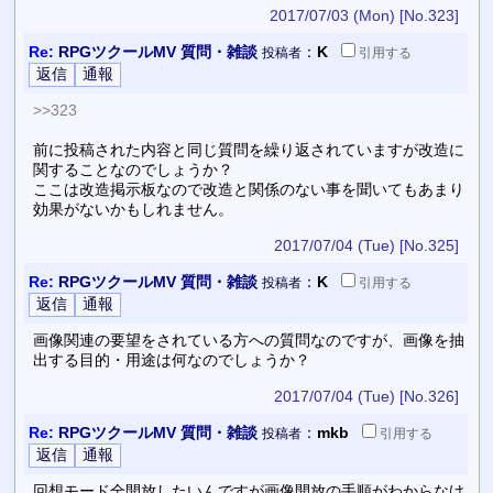
2017/07/03 (Mon)
[No.323]
Re:
RPGツクールMV 質問・雑談
：
K
投稿者
引用
する
>>323
前に投稿された内容と同じ質問を繰り返されていますが改造に
関することなのでしょうか？
ここは改造掲示板なので改造と関係のない事を聞いてもあまり
効果がないかもしれません。
2017/07/04 (Tue)
[No.325]
Re:
RPGツクールMV 質問・雑談
：
K
投稿者
引用
する
画像関連の要望をされている方への質問なのですが、画像を抽
出する目的・用途は何なのでしょうか？
2017/07/04 (Tue)
[No.326]
Re:
RPGツクールMV 質問・雑談
：
mkb
投稿者
引用
する
回想モード全開放したいんですが画像開放の手順がわからなけ