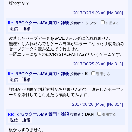
版ですか？
2017/02/19 (Sun)
[No.300]
Re:
RPGツクールMV 質問・雑談
：
リック
投稿者
引用
する
改造したセーブデータをSAVEフォルダに入れれません
無理やり入れ込んでもゲーム自体がエラーになったり改造済み
セーブデータを読み込んでくれません
一応エラーになるのはCRYSTALFANTASYというゲームです。
2017/06/25 (Sun)
[No.313]
Re:
RPGツクールMV 質問・雑談
：
K
投稿者
引用
する
詳細が不明瞭で判断材料がありませんので、改造したセーブデ
ータを添付してもらえたら確認してみます。
2017/06/26 (Mon)
[No.314]
Re:
RPGツクールMV 質問・雑談
：
DAN
投稿者
引用
する
横からすみません。