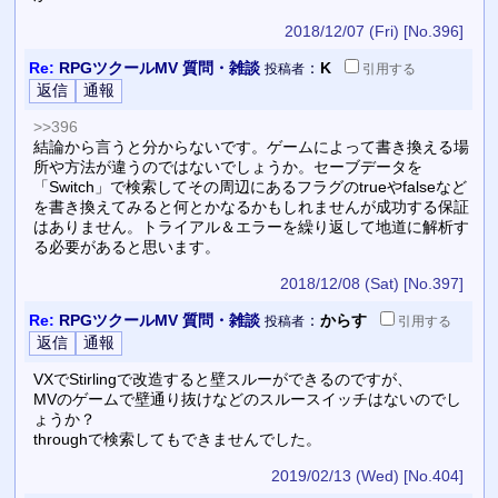
2018/12/07 (Fri)
[No.396]
Re:
RPGツクールMV 質問・雑談
：
K
投稿者
引用
する
>>396
結論から言うと分からないです。ゲームによって書き換える場
所や方法が違うのではないでしょうか。セーブデータを
「Switch」で検索してその周辺にあるフラグのtrueやfalseなど
を書き換えてみると何とかなるかもしれませんが成功する保証
はありません。トライアル＆エラーを繰り返して地道に解析す
る必要があると思います。
2018/12/08 (Sat)
[No.397]
Re:
RPGツクールMV 質問・雑談
：
からす
投稿者
引用
する
VXでStirlingで改造すると壁スルーができるのですが、
MVのゲームで壁通り抜けなどのスルースイッチはないのでし
ょうか？
throughで検索してもできませんでした。
2019/02/13 (Wed)
[No.404]