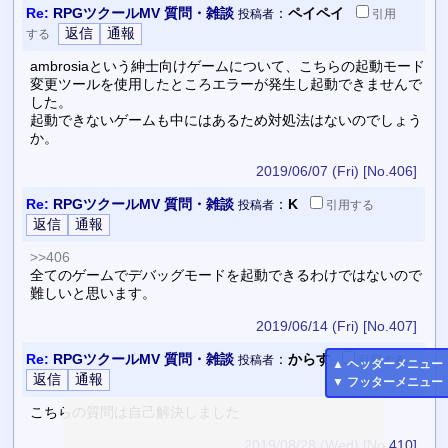
Re:
RPGツクールMV 質問・雑談
：
ペイペイ
投稿者
引用
する
ambrosiaという紳士向けゲームについて、こちらの起動モード
変更ツールを使用したところエラーが発生し起動できませんで
した。
起動できないゲームも中にはあるため対処法はないのでしょう
か。
2019/06/07 (Fri)
[No.406]
Re:
RPGツクールMV 質問・雑談
：
K
投稿者
引用
する
>>406
全てのゲームでデバッグモードを起動できるわけではないので
難しいと思います。
2019/06/14 (Fri)
[No.407]
Re:
RPGツクールMV 質問・雑談
：
からす
投稿者
引用
する
▲
ヘッダーメニュー
▼
フッターメニュー
こちらの質問は自己解決しました
2019/08/28 (Wed)
[No.410]