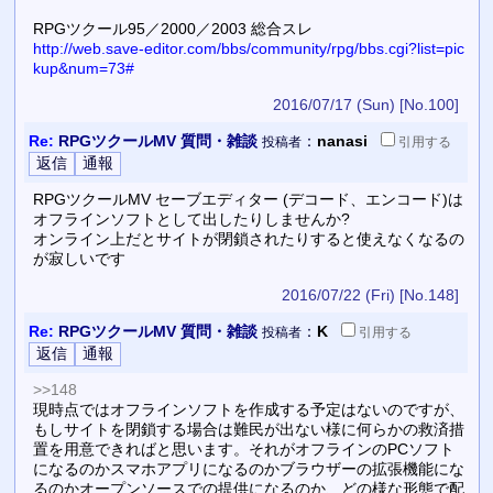
RPGツクール95／2000／2003 総合スレ
http://web.save-editor.com/bbs/community/rpg/bbs.cgi?list=pic
kup&num=73#
2016/07/17 (Sun)
[No.100]
Re:
RPGツクールMV 質問・雑談
：
nanasi
投稿者
引用
する
RPGツクールMV セーブエディター (デコード、エンコード)は
オフラインソフトとして出したりしませんか?
オンライン上だとサイトが閉鎖されたりすると使えなくなるの
が寂しいです
2016/07/22 (Fri)
[No.148]
Re:
RPGツクールMV 質問・雑談
：
K
投稿者
引用
する
>>148
現時点ではオフラインソフトを作成する予定はないのですが、
もしサイトを閉鎖する場合は難民が出ない様に何らかの救済措
置を用意できればと思います。それがオフラインのPCソフト
になるのかスマホアプリになるのかブラウザーの拡張機能にな
るのかオープンソースでの提供になるのか、どの様な形態で配