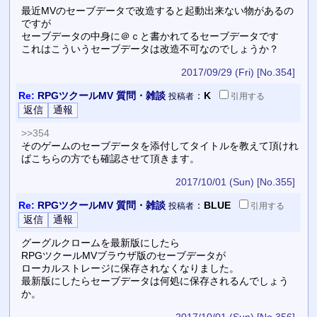
最近MVのセーブデータで改造すると起動出来ない物があるの
ですが
セーブデータの中身に＠ｃと書かれてるセーブデータです
これはこういうセーブデータは改造不可なのでしょうか？
2017/09/29 (Fri)
[No.354]
Re:
RPGツクールMV 質問・雑談
：
K
投稿者
引用
する
>>354
そのゲームのセーブデータを添付してタイトルを教えて頂けれ
ばこちらの方でも確認させて頂きます。
2017/10/01 (Sun)
[No.355]
Re:
RPGツクールMV 質問・雑談
：
BLUE
投稿者
引用
する
グーグルクロームを最新版にしたら
RPGツクールMVブラウザ版のセーブデータが
ローカルストレージに保存されなくなりました。
最新版にしたらセーブデータは何処に保存されるんでしょう
か。
2017/10/01 (Sun)
[No.356]