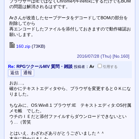
ブラウザーはIEではなくChromeやFirefoxにするだけでもBOM
の問題は解消されるはずです。
Arさんが改造したセーブデータをデコードしてBOMの部分を
削除してから
再エンコードしたファイルを添付しておきますので動作確認お
願いします。
160.zip
(73KB)
2016/07/28 (Thu)
[No.160]
Re:
RPGツクールMV 質問・雑談
：
Ar
投稿者
引用
する
おお…。
確かにテキストエディタやら、ブラウザを変更するとＯＫにな
りました。
ちなみに、OS:Win8.1 ブラウザ:IE テキストエディタ:OS付属
メモ帳 でした。
ウチのＩＥだと添付ファイルすらダウンロードできないとい
う…（苦笑
とはいえ、わざわざありがとうございました＾＾
本当に助かりました。