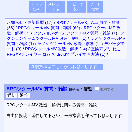
トップ
スレッド
トピック
ワード
に戻る
表示
表示
検索
お知らせ・更新履歴
(
17
)
/
RPGツクールVX／Ace 質問・雑談
(
36
)
/
RPGツクールMV 質問・雑談
(
69
)
/
RPGツクールMZ 改
造・解析
(
2
)
/
アクションゲームツクールMV 質問・雑談
(
1
)
/
ア
クションゲームツクールMV 改造・解析
(
1
)
/
ラノゲツクールMV
質問・雑談
(
1
)
/
ラノゲツクールMV 改造・解析
(
1
)
/
デバッグモ
ード
(
9
)
/
RPGツクールMV 改造・解析
(
14
)
/
互換アプリ ねこ
RPGXPプレイヤー
(
1
)
/
Androidでプレイする方法
(
1
)
/
RPGツクールMV 質問・雑談
：
管理
投稿者
引用
する
RPGツクールMV 改造・解析に関する質問・雑談
自由に投稿・返信して下さい。一般常識を守ってお願いします。