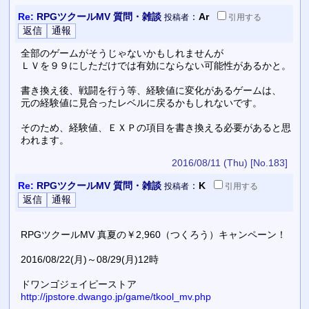
Re:
RPGツクールMV 質問・雑談
：
Ar
投稿者
引用
する
全部のゲームがそうじゃないかもしれませんが
ＬＶを９９にしただけでは有効にならない可能性があるかと。
書き換え後、戦闘を行う等、経験値に変化があるゲームは、
元の経験値に見合ったレベルに戻るかもしれないです。
そのため、経験値、ＥＸＰの項目を書き換える必要があると思
われます。
2016/08/11 (Thu)
[No.183]
Re:
RPGツクールMV 質問・雑談
：
K
投稿者
引用
する
RPGツクールMV 真夏の￥2,960（つくろう）キャンペーン！
2016/08/22(月)～08/29(月)12時
ドワンゴジェイピーストア
http://jpstore.dwango.jp/game/tkool_mv.php