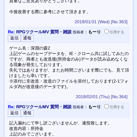
貴重なご意見ありがとうございます。
今後改善する際に参考にさせて頂きます。
2018/01/31 (Wed)
[No.363]
Re:
RPGツクールMV 質問・雑談
：
もーり
投稿者
引用
する
ゲーム名：深淵の森2
上記ゲームのセーブデータを、IE・クローム共に試してみたの
ですが、両者とも改造後(所持金のみ)データが読み込めなくな
る現象が発生しております。
失礼ではありますが、またお時間ございます際にでも、見て頂
けましたら幸いです。
※添付に非改造・改造のファイルを添付しております(2-1フォ
ルダ内が改造後のデータです)。
2018/02/01 (Thu)
[No.364]
Re:
RPGツクールMV 質問・雑談
：
もーり
投稿者
引用
する
記入漏れにて申し訳ございませんが、連投致します。
改造内容：所持金
上記のみでございます。