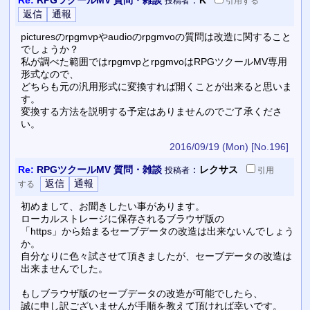
投稿者
引用
する
picturesのrpgmvpやaudioのrpgmvoの質問は改造に関すること
でしょうか？
私が調べた範囲ではrpgmvpとrpgmvoはRPGツクールMV専用
形式なので、
どちらも元の汎用形式に変換すれば開くことが出来ると思いま
す。
変換する方法を説明する予定はありませんのでご了承くださ
い。
2016/09/19 (Mon)
[No.196]
Re:
RPGツクールMV 質問・雑談
：
レクサス
投稿者
引用
する
初めまして、お聞きしたい事があります。
ローカルストレージに保存されるブラウザ版の
「https」から始まるセーブデータの改造は出来ないんでしょう
か。
自分なりに色々試させて頂きましたが、セーブデータの改造は
出来ませんでした。
もしブラウザ版のセーブデータの改造が可能でしたら、
誠に申し訳ございませんが手順を教えて頂ければ幸いです。