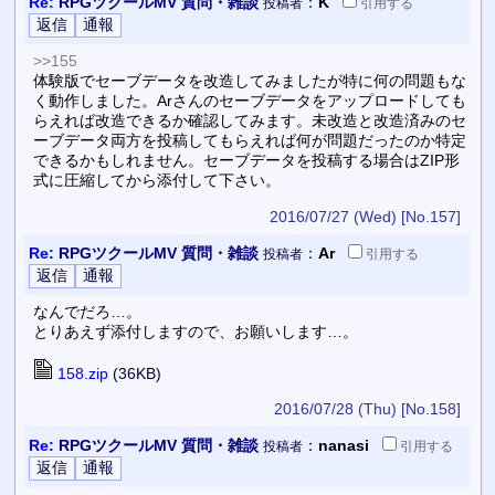
Re:
RPGツクールMV 質問・雑談
：
K
投稿者
引用
する
>>155
体験版でセーブデータを改造してみましたが特に何の問題もな
く動作しました。Arさんのセーブデータをアップロードしても
らえれば改造できるか確認してみます。未改造と改造済みのセ
ーブデータ両方を投稿してもらえれば何が問題だったのか特定
できるかもしれません。セーブデータを投稿する場合はZIP形
式に圧縮してから添付して下さい。
2016/07/27 (Wed)
[No.157]
Re:
RPGツクールMV 質問・雑談
：
Ar
投稿者
引用
する
なんでだろ…。
とりあえず添付しますので、お願いします…。
158.zip
(36KB)
2016/07/28 (Thu)
[No.158]
Re:
RPGツクールMV 質問・雑談
：
nanasi
投稿者
引用
する