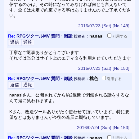
信するのかは、その時になってみなければ何とも言えないで
す。全ては未定で約束できる事はありませんのでご了承くださ
い。
2016/07/23 (Sat)
[No.149]
Re:
RPGツクールMV 質問・雑談
：
nanasi
投稿者
引用
する
丁寧なご返事ありがとうございます
それでは当分はサイト上のエディタを利用させていただきます
2016/07/23 (Sat)
[No.150]
Re:
RPGツクールMV 質問・雑談
：
桃色
投稿者
引用
する
nanasiさん、公開されてから約2週間で閉鎖される話をするな
んて鬼に笑われますよ。
Kさん、改造ツールありがたく使わせて頂いています。特に要
望などはありませんが今後の進展に期待しています。
2016/07/24 (Sun)
[No.153]
Re:
RPGツクールMV 質問・雑談
：
nanasi
投稿者
引用
する