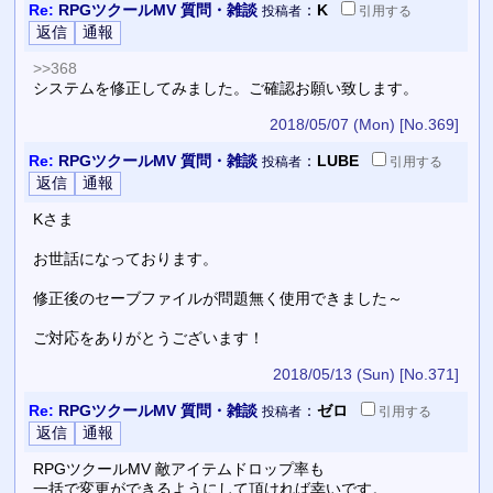
Re:
RPGツクールMV 質問・雑談
：
K
投稿者
引用
する
>>368
システムを修正してみました。ご確認お願い致します。
2018/05/07 (Mon)
[No.369]
Re:
RPGツクールMV 質問・雑談
：
LUBE
投稿者
引用
する
Kさま
お世話になっております。
修正後のセーブファイルが問題無く使用できました～
ご対応をありがとうございます！
2018/05/13 (Sun)
[No.371]
Re:
RPGツクールMV 質問・雑談
：
ゼロ
投稿者
引用
する
RPGツクールMV 敵アイテムドロップ率も
一括で変更ができるようにして頂ければ幸いです。