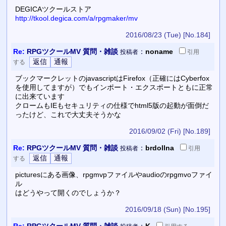
DEGICAツクールストア
http://tkool.degica.com/a/rpgmaker/mv
2016/08/23 (Tue)
[No.184]
Re:
RPGツクールMV 質問・雑談
：
noname
投稿者
引用
する
ブックマークレットのjavascriptはFirefox（正確にはCyberfox
を使用してますが）でもインポート・エクスポートともに正常
に出来ています
クロームもIEもセキュリティの仕様でhtml5版の起動が面倒だ
ったけど、これで大丈夫そうかな
2016/09/02 (Fri)
[No.189]
Re:
RPGツクールMV 質問・雑談
：
brdollna
投稿者
引用
する
picturesにある画像、rpgmvpファイルやaudioのrpgmvoファイ
ル
はどうやって開くのでしょうか？
2016/09/18 (Sun)
[No.195]
Re:
RPGツクールMV 質問・雑談
：
K