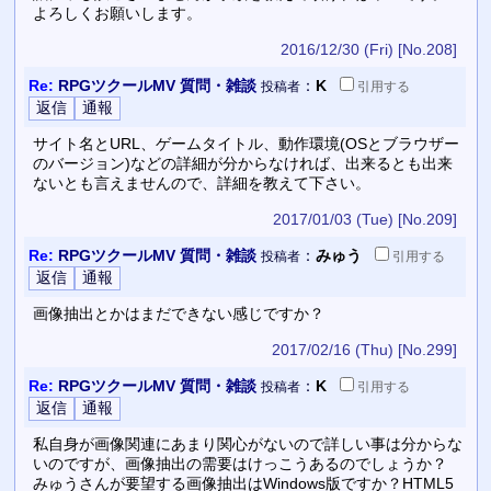
よろしくお願いします。
2016/12/30 (Fri)
[No.208]
Re:
RPGツクールMV 質問・雑談
：
K
投稿者
引用
する
サイト名とURL、ゲームタイトル、動作環境(OSとブラウザー
のバージョン)などの詳細が分からなければ、出来るとも出来
ないとも言えませんので、詳細を教えて下さい。
2017/01/03 (Tue)
[No.209]
Re:
RPGツクールMV 質問・雑談
：
みゅう
投稿者
引用
する
画像抽出とかはまだできない感じですか？
2017/02/16 (Thu)
[No.299]
Re:
RPGツクールMV 質問・雑談
：
K
投稿者
引用
する
私自身が画像関連にあまり関心がないので詳しい事は分からな
いのですが、画像抽出の需要はけっこうあるのでしょうか？
みゅうさんが要望する画像抽出はWindows版ですか？HTML5