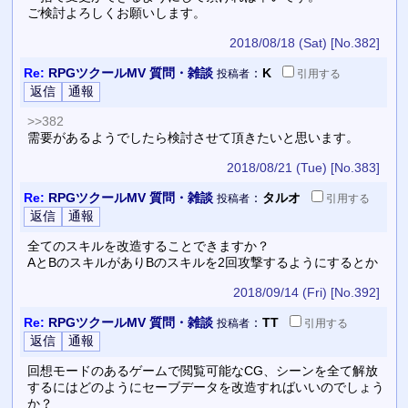
ご検討よろしくお願いします。
2018/08/18 (Sat)
[No.382]
Re:
RPGツクールMV 質問・雑談
：
K
投稿者
引用
する
>>382
需要があるようでしたら検討させて頂きたいと思います。
2018/08/21 (Tue)
[No.383]
Re:
RPGツクールMV 質問・雑談
：
タルオ
投稿者
引用
する
全てのスキルを改造することできますか？
AとBのスキルがありBのスキルを2回攻撃するようにするとか
2018/09/14 (Fri)
[No.392]
Re:
RPGツクールMV 質問・雑談
：
TT
投稿者
引用
する
回想モードのあるゲームで閲覧可能なCG、シーンを全て解放
するにはどのようにセーブデータを改造すればいいのでしょう
か？