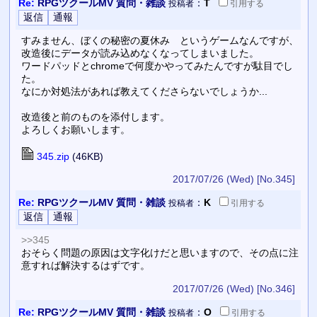
Re:
RPGツクールMV 質問・雑談
：
T
投稿者
引用
する
すみません、ぼくの秘密の夏休み というゲームなんですが、
改造後にデータが読み込めなくなってしまいました。
ワードパッドとchromeで何度かやってみたんですが駄目でし
た。
なにか対処法があれば教えてくださらないでしょうか...
改造後と前のものを添付します。
よろしくお願いします。
345.zip
(46KB)
2017/07/26 (Wed)
[No.345]
Re:
RPGツクールMV 質問・雑談
：
K
投稿者
引用
する
>>345
おそらく問題の原因は文字化けだと思いますので、その点に注
意すれば解決するはずです。
2017/07/26 (Wed)
[No.346]
Re:
RPGツクールMV 質問・雑談
：
O
投稿者
引用
する