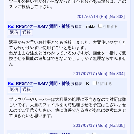
ツールの使い方が分からなかったり不具合がある場合は、この
スレに投稿して下さい。
2017/07/14 (Fri)
[No.332]
Re:
RPGツクールMV 質問・雑談
：
mkb
投稿者
引用
する
返事からお早いお仕事とても感服しました、大変使いやすくと
ても分かりやすい使用すごいと思います。
わがままな注文とはわかっているのですが、画像を一括して変
換させる機能の追加はできないでしょうか？無理ならすみませ
ん
2017/07/17 (Mon)
[No.334]
Re:
RPGツクールMV 質問・雑談
：
K
投稿者
引用
する
ブラウザーやサーバーは大容量の処理に不向きなので対応は難
しいです。大量のファイルを同時処理させる予定はございませ
んのでご了承ください。他に改善できる点があれば参考にさせ
て頂きたいと思います。
2017/07/17 (Mon)
[No.335]