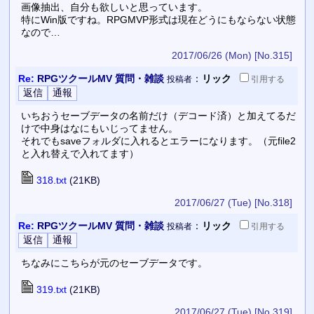
画像抽出、自分も欲しいと思っています。
特にWin版ですね。RPGMVP形式は現在どうにもならない状態
なので…
2017/06/26 (Mon)
[No.315]
Re:
RPGツクールMV 質問・雑談
：
リック
投稿者
引用
する
いちおうセーブデータの名前だけ（デコード済）と加えてるだ
けで中身はなにもいじってません。
それでもsaveフォルダに入れるとエラーになります。（元file2
と入れ替えで入れてます）
318.txt
(21KB)
2017/06/27 (Tue)
[No.318]
Re:
RPGツクールMV 質問・雑談
：
リック
投稿者
引用
する
ちなみにこちらが元のセーブデータです。
319.txt
(21KB)
2017/06/27 (Tue)
[No.319]