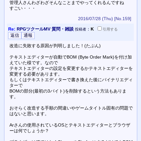
管理人さんわざわざそんなことまでやってくれるんですね
すごい・・・
2016/07/28 (Thu)
[No.159]
Re:
RPGツクールMV 質問・雑談
：
K
投稿者
引用
する
改造に失敗する原因が判明しました！(たぶん)
テキストエディターが自動でBOM (Byte Order Mark)を付け加
えていた様です。なので
テキストエディターの設定を変更するかテキストエディターを
変更する必要があります。
もしくはテキストエディターで書き換えた後にバイナリエディ
ターで
BOMの部分(最初の3バイト)を削除するという方法もありま
す。
おそらく改造する手順の間違いやゲームタイトル固有の問題で
はないと思います。
Arさんの使用されているOSとテキストエディターとブラウザ
ーは何でしょうか？