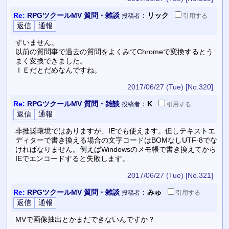
Re:
RPGツクールMV 質問・雑談
：
リック
投稿者
引用
する
すいません。
以前の質問事で過去の質問をよくみてChromeで変換するとう
まく変換できました。
ＩＥだとだめなんですね。
2017/06/27 (Tue)
[No.320]
Re:
RPGツクールMV 質問・雑談
：
K
投稿者
引用
する
非推奨環境ではありますが、IEでも使えます。但しテキストエ
ディターで書き換える場合の文字コードはBOMなしUTF-8でな
ければなりません。例えばWindowsのメモ帳で書き換えてから
IEでエンコードすると失敗します。
2017/06/27 (Tue)
[No.321]
Re:
RPGツクールMV 質問・雑談
：
みゅ
投稿者
引用
する
MVで画像抽出とかまだできないんですか？