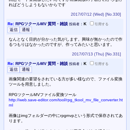
ればどうしようもないからです
2017/07/12 (Wed)
[No.330]
Re:
RPGツクールMV 質問・雑談
：
K
投稿者
引用
する
なんとなく目的が分かった気がします。興味が無かったので作
るつもりはなかったのですが、作ってみたいと思います。
2017/07/13 (Thu)
[No.331]
Re:
RPGツクールMV 質問・雑談
：
K
投稿者
引用
する
画像関連の要望をされている方が多い様なので、ファイル変換
ツールを用意しました。
RPGツクールMVファイル変換ツール
http://web.save-editor.com/tool/rpg_tkool_mv_file_converter.ht
ml
画像はimgフォルダーの中にrpgmvpという形式で保存されてあ
ります。