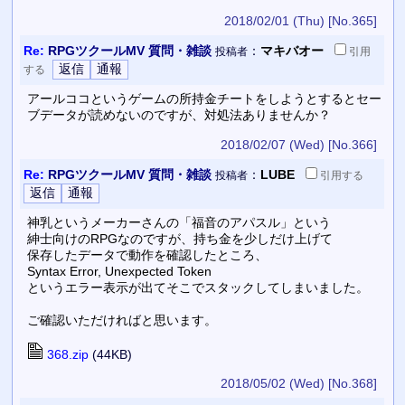
2018/02/01 (Thu)
[No.365]
Re:
RPGツクールMV 質問・雑談
：
マキバオー
投稿者
引用
する
アールココというゲームの所持金チートをしようとするとセー
ブデータが読めないのですが、対処法ありませんか？
2018/02/07 (Wed)
[No.366]
Re:
RPGツクールMV 質問・雑談
：
LUBE
投稿者
引用
する
神乳というメーカーさんの「福音のアパスル」という
紳士向けのRPGなのですが、持ち金を少しだけ上げて
保存したデータで動作を確認したところ、
Syntax Error, Unexpected Token
というエラー表示が出てそこでスタックしてしまいました。
ご確認いただければと思います。
368.zip
(44KB)
2018/05/02 (Wed)
[No.368]