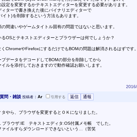
の設定を変更するかテキストエディターを変更する必要があります。
ディターで書き換えた後にバイナリエディターで
3バイト)を削除するという方法もあります。
順の間違いやゲームタイトル固有の問題ではないと思います。
いるOSとテキストエディターとブラウザーは何でしょうか？
くChromeやFirefoxにするだけでもBOMの問題は解消されるはずです
ーブデータをデコードしてBOMの部分を削除してから
ァイルを添付しておきますので動作確認お願いします。
2016/
 質問・雑談
：
Ar
投稿者
引用
する
ィタやら、ブラウザを変更するとＯＫになりました。
8.1 ブラウザ:IE テキストエディタ:OS付属メモ帳 でした。
ファイルすらダウンロードできないという…（苦笑