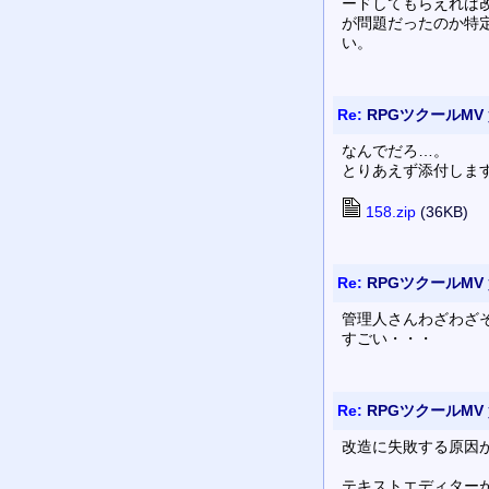
ードしてもらえれば
が問題だったのか特
い。
Re:
RPGツクールMV
なんでだろ…。
とりあえず添付しま
158.zip
(36KB)
Re:
RPGツクールMV
管理人さんわざわざ
すごい・・・
Re:
RPGツクールMV
改造に失敗する原因が
テキストエディターが自動