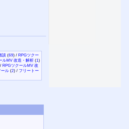
雑談
(
69
)
/
RPGツクー
ルMV 改造・解析
(
1
)
/
RPGツクールMV 改
ツール
(
2
)
/
フリートー