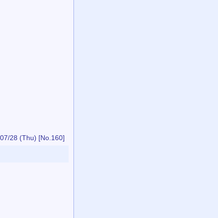
。
07/28 (Thu)
[No.160]