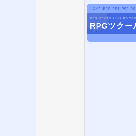
HOME
BBS
PS4
PS3
PS
RPG MAKER SAVE EDITO
RPGツク