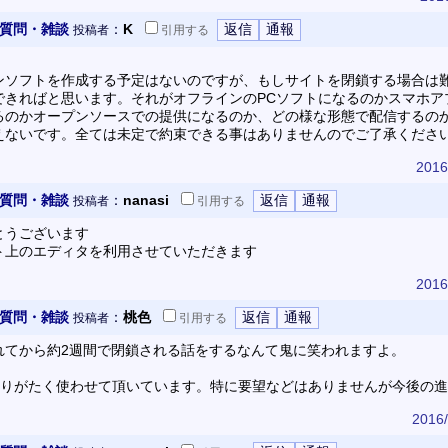
 質問・雑談
：
K
投稿者
引用
する
ンソフトを作成する予定はないのですが、もしサイトを閉鎖する場合は
できればと思います。それがオフラインのPCソフトになるのかスマホア
るのかオープンソースでの提供になるのか、どの様な形態で配信するの
えないです。全ては未定で約束できる事はありませんのでご了承くださ
2016
 質問・雑談
：
nanasi
投稿者
引用
する
とうございます
ト上のエディタを利用させていただきます
2016
 質問・雑談
：
桃色
投稿者
引用
する
開されてから約2週間で閉鎖される話をするなんて鬼に笑われますよ。
ありがたく使わせて頂いています。特に要望などはありませんが今後の
2016/