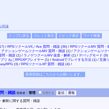
ル関連
17
)
/
RPGツクールVX／Ace 質問・雑談
(
36
)
/
RPGツクールMV 質問・
/
アクションゲームツクールMV 質問・雑談
(
1
)
/
アクションゲームツクー
質問・雑談
(
1
)
/
ラノゲツクールMV 改造・解析
(
1
)
/
デバッグモード
(
9
)
プリ ねこRPGXPプレイヤー
(
1
)
/
Androidでプレイする方法
(
1
)
/
互換
asyRPG
(
3
)
/
RPGツクールXP 質問・雑談
(
4
)
/
質問・雑談
：
管理
投稿者
引用
する
造・解析に関する質問・雑談