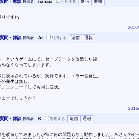
 質問・雑談
：
nanasi
投稿者
引用
する
通りですね
2016/
 質問・雑談
：
Ar
投稿者
引用
する
～ というゲームにて、セーブデータを改造した後、
込めなくなってしまいます。
常に表示されているが、実行できず、エラー音発生。
等の発生は無し。
ド、エンコードしても同じ症状。
りますでしょうか？
2016/
 質問・雑談
：
K
投稿者
引用
する
タを改造してみましたが特に何の問題もなく動作しました。Arさんのセ