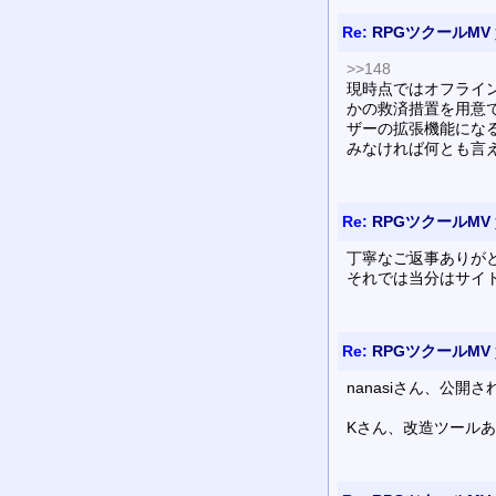
Re:
RPGツクールMV
>>148
現時点ではオフライ
かの救済措置を用意
ザーの拡張機能にな
みなければ何とも言
Re:
RPGツクールMV
丁寧なご返事ありが
それでは当分はサイ
Re:
RPGツクールMV
nanasiさん、公
Kさん、改造ツール