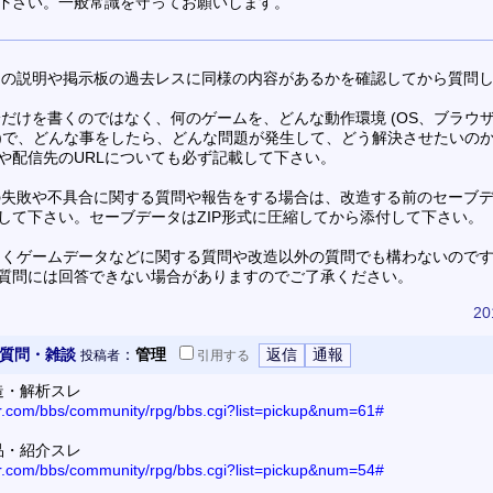
下さい。一般常識を守ってお願いします。
トの説明や掲示板の過去レスに同様の内容があるかを確認してから質問
論だけを書くのではなく、何のゲームを、どんな動作環境 (OS、ブラウ
)で、どんな事をしたら、どんな問題が発生して、どう解決させたいの
や配信先のURLについても必ず記載して下さい。
の失敗や不具合に関する質問や報告をする場合は、改造する前のセーブ
して下さい。セーブデータはZIP形式に圧縮してから添付して下さい。
なくゲームデータなどに関する質問や改造以外の質問でも構わないので
質問には回答できない場合がありますのでご了承ください。
20
 質問・雑談
：
管理
投稿者
引用
する
改造・解析スレ
or.com/bbs/community/rpg/bbs.cgi?list=pickup&num=61#
作品・紹介スレ
or.com/bbs/community/rpg/bbs.cgi?list=pickup&num=54#