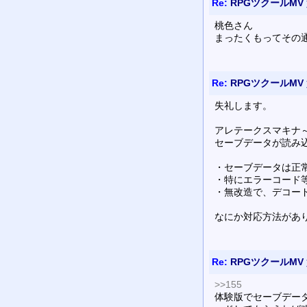
Re:
RPGツクールMV
桃色さん
まったくもってその
Re:
RPGツクールMV
失礼します。
アレテークスマキナ
セーブデータが読み
・セーブデータは正
・特にエラーコード
・無改造で、デコー
なにか対応方法があ
Re:
RPGツクールMV
>>155
体験版でセーブデー