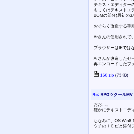
テキストエディター
もしくはテキストエ
BOMの部分(最初の
おそらく改造する手
Arさんの使用されて
ブラウザーはIEではな
Arさんが改造したセ
再エンコードしたフ
160.zip
(73KB)
Re:
RPGツクールMV
おお…。
確かにテキストエデ
ちなみに、OS:Win
ウチのＩＥだと添付