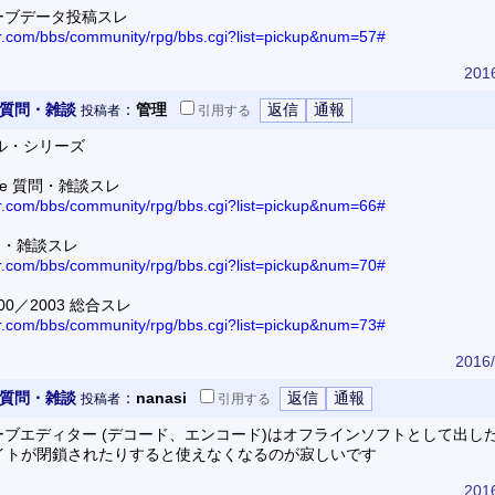
セーブデータ投稿スレ
or.com/bbs/community/rpg/bbs.cgi?list=pickup&num=57#
2016
 質問・雑談
：
管理
投稿者
引用
する
ル・シリーズ
ce 質問・雑談スレ
or.com/bbs/community/rpg/bbs.cgi?list=pickup&num=66#
問・雑談スレ
or.com/bbs/community/rpg/bbs.cgi?list=pickup&num=70#
00／2003 総合スレ
or.com/bbs/community/rpg/bbs.cgi?list=pickup&num=73#
2016/
 質問・雑談
：
nanasi
投稿者
引用
する
セーブエディター (デコード、エンコード)はオフラインソフトとして出し
イトが閉鎖されたりすると使えなくなるのが寂しいです
2016