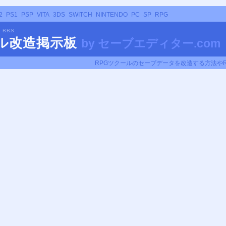
2
PS1
PSP
VITA
3DS
SWITCH
NINTENDO
PC
SP
RPG
R BBS
ール改造掲示板
by
セーブエディター.com
RPGツクールのセーブデータを改造する方法や