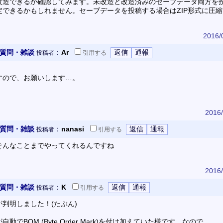
改造できるか確認してみます。未改造と改造済みのセーブデータ両方を
定できるかもしれません。セーブデータを投稿する場合はZIP形式に圧
2016/
 質問・雑談
：
Ar
投稿者
引用
する
すので、お願いします…。
2016/
 質問・雑談
：
nanasi
投稿者
引用
する
そんなことまでやってくれるんですね
2016/
 質問・雑談
：
K
投稿者
引用
する
判明しました！(たぶん)
でBOM (Byte Order Mark)を付け加えていた様です。なので