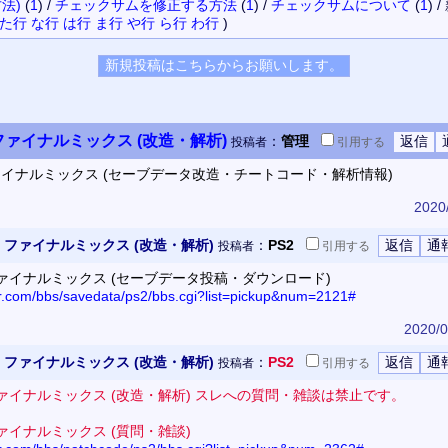
法)
(
1
)
/
チェックサムを修正する方法
(
1
)
/
チェックサムについて
(
1
)
/
た行
な行
は行
ま行
や行
ら行
わ行
)
ァイナルミックス (改造・解析)
：
管理
投稿者
引用
する
ァイナルミックス (セーブデータ改造・チートコード・解析情報)
2020
ファイナルミックス (改造・解析)
：
PS2
投稿者
引用
する
ァイナルミックス (セーブデータ投稿・ダウンロード)
or.com/bbs/savedata/ps2/bbs.cgi?list=pickup&num=2121#
2020/0
ファイナルミックス (改造・解析)
：
PS2
投稿者
引用
する
ァイナルミックス (改造・解析) スレへの質問・雑談は禁止です。
ァイナルミックス (質問・雑談)