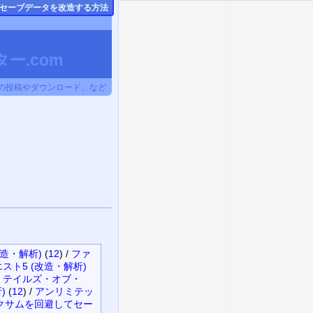
のセーブデータ
を改造する方法
ー.com
タの投稿やダウンロード、など
造・解析)
(
12
)
/
ファ
スト5 (改造・解析)
テイルズ・オブ・
)
(
12
)
/
アンリミテッ
ックサムを回避してセー