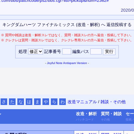
or.com/bbs/patchcode/ps2/bbs.cgi?list=pickup&num=2362#
2020/0
※
質問や雑談は改造・解析スレではなく、質問・雑談スレの方へ返信・投稿して下さい。
※
クレクレは質問・雑談スレではなく、クレクレ専用スレの方へ返信・投稿して下さい。
処理
記事番号
編集パス
-
Joyful Note
Antispam Version
-
さ
た
な
は
ま
や
ら
わ
改造マニュアル
/
雑談・その他
ル
改造・
解析
質問・
雑談
セー
パッチ
コード
その他
投稿