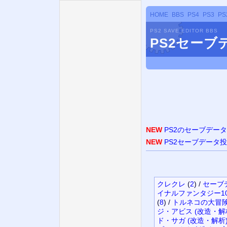
HOME
BBS
PS4
PS3
PS
PS2 SAVE EDITOR BBS
PS2セー
NEW
PS2のセーブデー
NEW
PS2セーブデータ
クレクレ
(
2
)
/
セーブ
イナルファンタジー10
(
8
)
/
トルネコの大冒険3
ジ・アビス (改造・解
ド・サガ (改造・解析