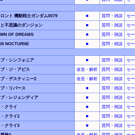
フロント
機動戦士ガンダム0079
■
質問・雑談
セー
スと不思議のダンジョン
■
質問・雑談
セー
WN OF DREAMS
■
質問・雑談
セー
I NOCTURNE
■
質問・雑談
セー
オブ・シンフォニア
■
質問・雑談
セー
オブ・ジ・アビス
改造・解析
質問・雑談
セー
ブ・デスティニー2
改造・解析
質問・雑談
セー
オブ・リバース
■
質問・雑談
セー
オブ・レジェンディア
■
質問・雑談
セー
イ・クライ
■
質問・雑談
セー
・クライ2
■
質問・雑談
セー
・クライ3
■
質問・雑談
セー
冒険3
改造・解析
質問・雑談
セー