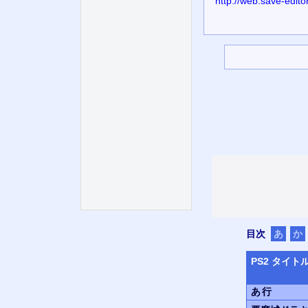
http://web.save-edit
目次
あ
か
PS
2 タイト
あ行