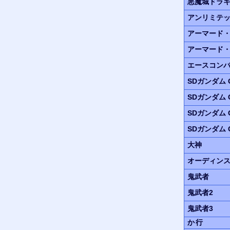
悪魔城ドラ
アンリミテ
アーマード・
アーマード・
エースコンバ
SDガンダム G
SDガンダム G
SDガンダム G 
SDガンダム G
大神
オーディン
鬼武者
鬼武者2
鬼武者3
か行