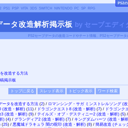
PS
2
2
PS1
PSP
VITA
3DS
SWITCH
NINTENDO
PC
SP
RPG
ブデータ改造解析掲示板
by
セーブエディタ
PS2セーブデータの改造コードやチート情報、PS2セーブデー
タを改造する方法
投稿掲示板
データを改造する方法
(
2
)
/
ロマンシング・サガ ミンストレルソング (改
 (改造・解析)
(
11
)
/
ドラゴンクエスト8 (改造・解析)
(
7
)
/
ドラゴンクエ
 (改造・解析)
(
9
)
/
テイルズ・オブ・デスティニー2 (改造・解析)
(
5
)
/
析)
(
4
)
/
グランディア2 (改造・解析)
(
7
)
/
キングダムハーツ (改造・解析
)
(
25
)
/
悪魔城ドラキュラ 闇の呪印 (改造・解析)
(
8
)
/
簡易改造 (チェ