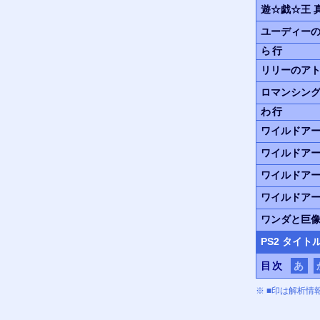
遊☆戯☆王
ユーディー
ら行
リリーのア
ロマンシン
わ行
ワイルドア
ワイルドア
ワイルドア
ワイルドア
ワンダと巨
PS
2 タイト
目次
あ
※ ■印は解析情