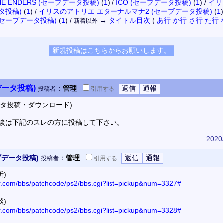
 THE ENDERS (セーブデータ投稿)
(
1
)
/
ICO (セーブデータ投稿)
(
1
)
/
イリ
タ投稿)
(
1
)
/
イリスのアトリエ エターナルマナ2 (セーブデータ投稿)
(
1
)
(セーブデータ投稿)
(
1
)
/
→
タイトル
目次
(
あ行
か行
さ行
た行
新着以外
データ投稿)
：
管理
投稿者
引用
する
ータ投稿・ダウンロード)
談は下記のスレの方に投稿して下さい。
2020
ブデータ投稿)
：
管理
投稿者
引用
する
析)
or.com/bbs/patchcode/ps2/bbs.cgi?list=pickup&num=3327#
談)
or.com/bbs/patchcode/ps2/bbs.cgi?list=pickup&num=3328#