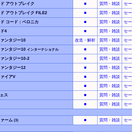
ード
アウトブレイク
■
質問・雑談
セー
ード
アウトブレイク
FILE2
■
質問・雑談
セー
ード
コード：ベロニカ
■
質問・雑談
セー
ド4
■
質問・雑談
セー
ァンタジー10
改造・解析
質問・雑談
セー
ァンタジー10
■
質問・雑談
セー
インターナショナル
ァンタジー10-2
■
質問・雑談
セー
ァンタジー12
■
質問・雑談
セー
ァイアV
■
質問・雑談
セー
■
質問・雑談
セー
ェス
■
質問・雑談
セー
■
質問・雑談
セー
ファーム
■
質問・雑談
セー
(3)