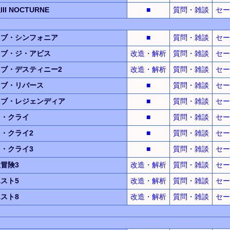
I NOCTURNE
■
質問・雑談
セー
オブ・シンフォニア
■
質問・雑談
セー
オブ・ジ・アビス
改造・解析
質問・雑談
セー
ブ・デスティニー2
改造・解析
質問・雑談
セー
オブ・リバース
■
質問・雑談
セー
オブ・レジェンディア
■
質問・雑談
セー
イ・クライ
■
質問・雑談
セー
・クライ2
■
質問・雑談
セー
・クライ3
■
質問・雑談
セー
冒険3
改造・解析
質問・雑談
セー
スト5
改造・解析
質問・雑談
セー
スト8
改造・解析
質問・雑談
セー