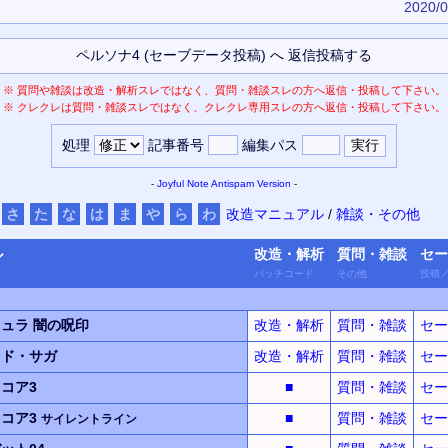
2020/0
※
質問や雑談は改造・解析スレではなく、質問・雑談スレの方へ返信・投稿して下さい。
※
クレクレは質問・雑談スレではなく、クレクレ専用スレの方へ返信・投稿して下さい。
処理
記事番号
編集パス
-
Joyful Note
Antispam Version
-
さ
た
な
は
ま
や
ら
わ
改造マニュアル
/
雑談・その他
ル
改造・
解析
質問・
雑談
セー
パッチ
コード
その他
投稿
キュラ
闇の呪印
改造・解析
質問・雑談
セー
ッド・サガ
改造・解析
質問・雑談
セー
コア3
■
質問・雑談
セー
コア3
■
質問・雑談
セー
サイレントライン