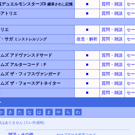
真デュエルモンスターズII
■
質問・雑談
セー
継承されし記憶
のアトリエ
■
質問・雑談
セー
トリエ
■
質問・雑談
セー
グ・サガ
改造・解析
質問・雑談
セー
ミンストレルソング
ームズ
アドヴァンスドサード
■
質問・雑談
セー
ームズ
アルターコード：F
■
質問・雑談
セー
ームズ
ザ・フィフスヴァンガード
■
質問・雑談
セー
ームズ
ザ・フォースデトネイター
■
質問・雑談
セー
像
■
質問・雑談
セー
ル
か
さ
た
な
は
ま
や
ら
わ
報はありません (スレ作成時)
雑談・その他
セーブデータ改造コード