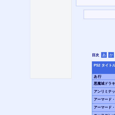
目次
あ
か
PS
2 タイト
あ行
悪魔城ドラ
アンリミテ
アーマード・
アーマード・