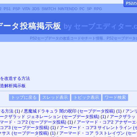
PS
2
2
PS1
PSP
VITA
3DS
SWITCH
NINTENDO
PC
SP
RPG
データ投稿掲示板
by
セーブエディター.c
PS2セーブデータの改造コードやチート情報、PS2セーブデー
タを改造する方法
改造解析掲示板
する方法
(
1
)
/
悪魔城ドラキュラ 闇の呪印 (セーブデータ投稿)
(
1
)
/
アンリ
ークザラッド ジェネレーション (セーブデータ投稿)
(
1
)
/
アークザラッド
マード・コア2 (セーブデータ投稿)
(
1
)
/
アーマード・コア2 アナザーエ
コア3 (セーブデータ投稿)
(
1
)
/
アーマード・コア3 サイレントライン (
サス (セーブデータ投稿)
(
1
)
/
アーマード・コア ラストレイヴン (セー