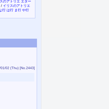
スのアトリエ エター
/
イリスのアトリエ
な行
は行
ま行
や行
/01/02 (Thu)
[No.2443]