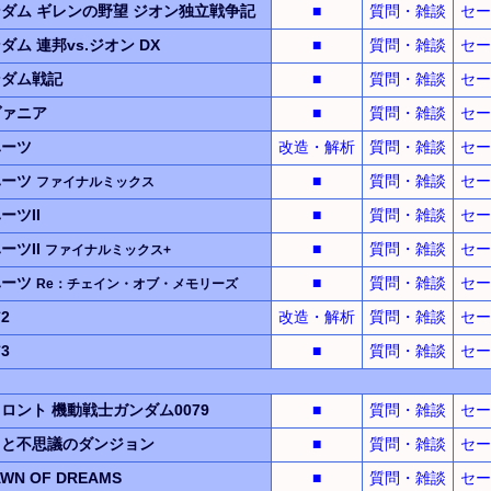
ンダム
ギレンの野望
ジオン独立戦争記
■
質問・雑談
セー
ンダム
連邦vs.ジオン
DX
■
質問・雑談
セー
ンダム
戦記
■
質問・雑談
セー
ヴァニア
■
質問・雑談
セー
ハーツ
改造・解析
質問・雑談
セー
ハーツ
■
質問・雑談
セー
ファイナルミックス
ーツII
■
質問・雑談
セー
ーツII
■
質問・雑談
セー
ファイナルミックス+
ハーツ
■
質問・雑談
セー
Re：チェイン・オブ・メモリーズ
2
改造・解析
質問・雑談
セー
3
■
質問・雑談
セー
フロント
機動戦士ガンダム0079
■
質問・雑談
セー
スと不思議のダンジョン
■
質問・雑談
セー
WN OF DREAMS
■
質問・雑談
セー