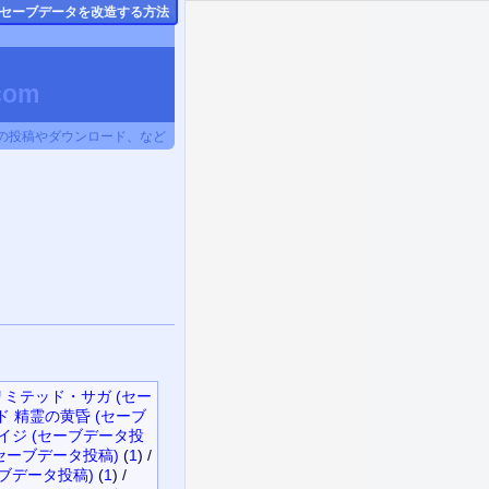
のセーブデータ
を改造する方法
om
タの投稿やダウンロード、など
ミテッド・サガ (セー
 精霊の黄昏 (セーブ
イジ (セーブデータ投
セーブデータ投稿)
(
1
)
/
ブデータ投稿)
(
1
)
/