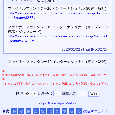
引用
する
ファイナルファンタジー10 インターナショナル (改造・解析)
http://web.save-editor.com/bbs/patchcode/ps2/bbs.cgi?list=pic
kup&num=3267#
ファイナルファンタジー10 インターナショナル (セーブデータ
投稿・ダウンロード)
http://web.save-editor.com/bbs/savedata/ps2/bbs.cgi?list=pick
up&num=2423#
2020/01/02 (Thu)
[No.3271]
※
質問や雑談は改造・解析スレではなく、質問・雑談スレの方へ返信・投稿して下さい。
※
クレクレは質問・雑談スレではなく、クレクレ専用スレの方へ返信・投稿して下さい。
処理
記事番号
編集パス
-
Joyful Note
Antispam Version
-
目次
あ
か
さ
た
な
は
ま
や
ら
わ
改造マニュアル
/