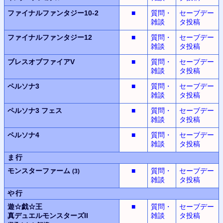
ファイナルファンタジー10-2
■
質問・
セーブデー
雑談
タ投稿
ファイナルファンタジー12
■
質問・
セーブデー
雑談
タ投稿
ブレスオブファイアV
■
質問・
セーブデー
雑談
タ投稿
ペルソナ3
■
質問・
セーブデー
雑談
タ投稿
ペルソナ3
フェス
■
質問・
セーブデー
雑談
タ投稿
ペルソナ4
■
質問・
セーブデー
雑談
タ投稿
ま行
モンスターファーム
■
質問・
セーブデー
(3)
雑談
タ投稿
や行
遊☆戯☆王
■
質問・
セーブデー
真デュエルモンスターズII
雑談
タ投稿