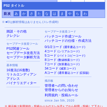
PS
2 タイトル
目次
あ
か
さ
た
な
は
ま
や
ら
わ
※ ■印は解析情報はありません (スレ作成時)
雑談・その他
セーブデータ改造コード
クレクレ
パッチコード作成ツール
パッチコードの仕様・作成方法
セーブデータ改造ツール
0/1/2コード
(通常書込コード)
PS
2関連ツール
4コード
(シリアルコード)
セーブデータ改造方法
5コード
(バイトコピーコード)
セーブデータ解析方法
8コード
(数値検索コード)
7コード
(加算書込コード)
基本情報
34コード
(減算コード)
16進法(16進数)
Aコード
(通常書込コード 拡張版)
リトルエンディアン
アドレス
掲示板
バイナリエディター
管理者への問い合わせ
管理者からのお知らせ
利用規約・投稿ルール
since Jan 5th, 2020
※ 掲示板は利用規約・投稿ルールのスレを読んでから利用・投稿して下さい