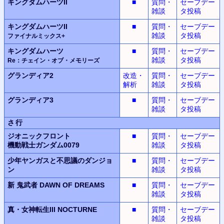
キングダムハーツII
■
質問・
セーブデー
雑談
タ投稿
キングダムハーツII
■
質問・
セーブデー
雑談
タ投稿
ファイナルミックス+
キングダムハーツ
■
質問・
セーブデー
雑談
タ投稿
Re：チェイン・オブ・メモリーズ
グランディア2
改造・
質問・
セーブデー
解析
雑談
タ投稿
グランディア3
■
質問・
セーブデー
雑談
タ投稿
さ行
ジオニックフロント
■
質問・
セーブデー
機動戦士ガンダム0079
雑談
タ投稿
少年ヤンガスと不思議のダンジョ
■
質問・
セーブデー
ン
雑談
タ投稿
新 鬼武者
DAWN OF DREAMS
■
質問・
セーブデー
雑談
タ投稿
真・女神転生III NOCTURNE
■
質問・
セーブデー
雑談
タ投稿