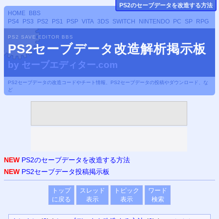
PS
2のセーブデータ
を改造する方法
HOME
BBS
PS4
PS3
PS2
PS1
PSP
VITA
3DS
SWITCH
NINTENDO
PC
SP
RPG
PS2 SAVE EDITOR BBS
PS2セーブデータ改造解析掲示板
by
セーブエディター.com
PS2セーブデータの改造コードやチート情報、PS2セーブデータの投稿やダウンロード、な
ど
NEW
PS2のセーブデータを改造する方法
NEW
PS2セーブデータ投稿掲示板
トップ
スレッド
トピック
ワード
に戻る
表示
表示
検索