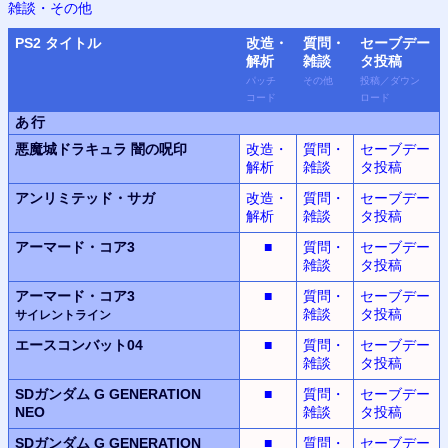
雑談・その他
PS
2 タイトル
改造・
質問・
セーブデー
解析
雑談
タ
投稿
パッチ
その他
投稿
／
ダウン
コード
ロード
あ行
悪魔城ドラキュラ
闇の呪印
改造・
質問・
セーブデー
解析
雑談
タ投稿
アンリミテッド・サガ
改造・
質問・
セーブデー
解析
雑談
タ投稿
アーマード・コア3
■
質問・
セーブデー
雑談
タ投稿
アーマード・コア3
■
質問・
セーブデー
雑談
タ投稿
サイレントライン
エースコンバット04
■
質問・
セーブデー
雑談
タ投稿
SDガンダム G GENERATION
■
質問・
セーブデー
NEO
雑談
タ投稿
SDガンダム G GENERATION
■
質問・
セーブデー