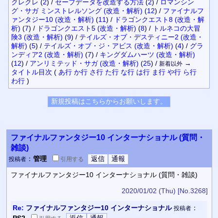
クレクレ
(
2
)
/
セーブデータを改造する方法
(
2
)
/
ロマンシン
グ・サガ ミンストレルソング (改造・解析)
(
12
)
/
ファイナルフ
ァンタジー10 (改造・解析)
(
11
)
/
ドラゴンクエスト8 (改造・解
析)
(
7
)
/
ドラゴンクエスト5 (改造・解析)
(
8
)
/
トルネコの大冒
険3 (改造・解析)
(
9
)
/
テイルズ・オブ・デスティニー2 (改造・
解析)
(
5
)
/
テイルズ・オブ・ジ・アビス (改造・解析)
(
4
)
/
グラ
ンディア2 (改造・解析)
(
7
)
/
キングダムハーツ (改造・解析)
(
12
)
/
アンリミテッド・サガ (改造・解析)
(
25
)
/
→
新着以外
タイトル
目次
(
あ行
か行
さ行
た行
な行
は行
ま行
や行
ら行
わ行
)
ファイナルファンタジー10 インターナショナル (質問・
雑談)
：
管理
投稿者
引用
する
ファイナルファンタジー10 インターナショナル (質問・雑談)
2020/01/02 (Thu)
[No.3268]
Re:
ファイナルファンタジー10 インターナショナル
：
投稿者
PS2