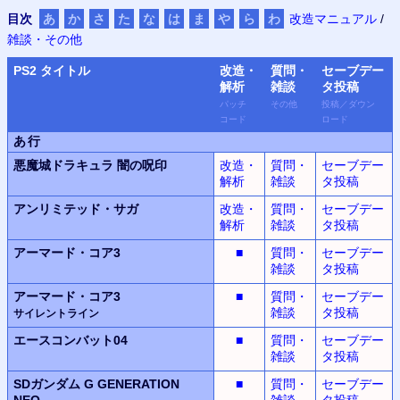
目次
あ
か
さ
た
な
は
ま
や
ら
わ
改造マニュアル
/
雑談・その他
PS
2 タイトル
改造・
質問・
セーブデー
解析
雑談
タ
投稿
パッチ
その他
投稿
／
ダウン
コード
ロード
あ行
悪魔城ドラキュラ
闇の呪印
改造・
質問・
セーブデー
解析
雑談
タ投稿
アンリミテッド・サガ
改造・
質問・
セーブデー
解析
雑談
タ投稿
アーマード・コア3
■
質問・
セーブデー
雑談
タ投稿
アーマード・コア3
■
質問・
セーブデー
雑談
タ投稿
サイレントライン
エースコンバット04
■
質問・
セーブデー
雑談
タ投稿
SDガンダム G GENERATION
■
質問・
セーブデー
NEO
雑談
タ投稿