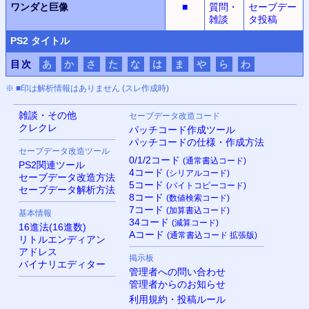
ワンダと巨像
■
質問・
セーブデー
雑談
タ投稿
PS
2 タイトル
目次
あ
か
さ
た
な
は
ま
や
ら
わ
※ ■印は解析情報はありません (スレ作成時)
雑談・その他
セーブデータ改造コード
クレクレ
パッチコード作成ツール
パッチコードの仕様・作成方法
セーブデータ改造ツール
0/1/2コード
(通常書込コード)
PS
2関連ツール
4コード
(シリアルコード)
セーブデータ改造方法
5コード
(バイトコピーコード)
セーブデータ解析方法
8コード
(数値検索コード)
7コード
(加算書込コード)
基本情報
34コード
(減算コード)
16進法(16進数)
Aコード
(通常書込コード 拡張版)
リトルエンディアン
アドレス
掲示板
バイナリエディター
管理者への問い合わせ
管理者からのお知らせ
利用規約・投稿ルール