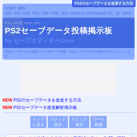
PS
2のセーブデータ
を改造する方法
HOME
BBS
PS4
PS3
PS2
PS1
PSP
VITA
3DS
SWITCH
NINTENDO
PC
SP
RPG
PS2 SAVE DATA BBS
PS2セーブデータ投稿掲示板
by
セーブエディター.com
PS2セーブデータの改造コードやチート情報、PS2セーブデータの投稿やダウンロード、な
ど
NEW
PS2のセーブデータを改造する方法
NEW
PS2セーブデータ改造解析掲示板
トップ
スレッド
トピック
ワード
に戻る
表示
表示
検索