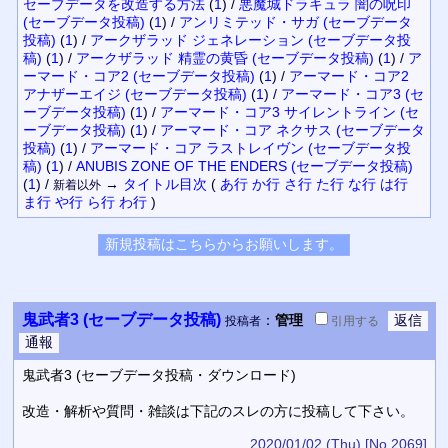
セーブデータを改造する方法
(
1
)
/
悪魔城ドラキュラ 闇の呪印
(セーブデータ投稿)
(
1
)
/
アンリミテッド・サガ (セーブデータ
投稿)
(
1
)
/
アークザラッド ジェネレーション (セーブデータ投
稿)
(
1
)
/
アークザラッド 精霊の黄昏 (セーブデータ投稿)
(
1
)
/
ア
ーマード・コア2 (セーブデータ投稿)
(
1
)
/
アーマード・コア2
アナザーエイジ (セーブデータ投稿)
(
1
)
/
アーマード・コア3 (セ
ーブデータ投稿)
(
1
)
/
アーマード・コア3 サイレントライン (セ
ーブデータ投稿)
(
1
)
/
アーマード・コア ネクサス (セーブデータ
投稿)
(
1
)
/
アーマード・コア ラストレイヴン (セーブデータ投
稿)
(
1
)
/
ANUBIS ZONE OF THE ENDERS (セーブデータ投稿)
(
1
)
/
→
タイトル
目次
(
あ行
か行
さ行
た行
な行
は行
新着以外
ま行
や行
ら行
わ行
)
鬼武者3 (セーブデータ投稿)
：
管理
投稿者
引用
する
鬼武者3 (セーブデータ投稿・ダウンロード)
改造・解析や質問・雑談は下記のスレの方に投稿して下さい。
2020/01/02 (Thu)
[No.2069]