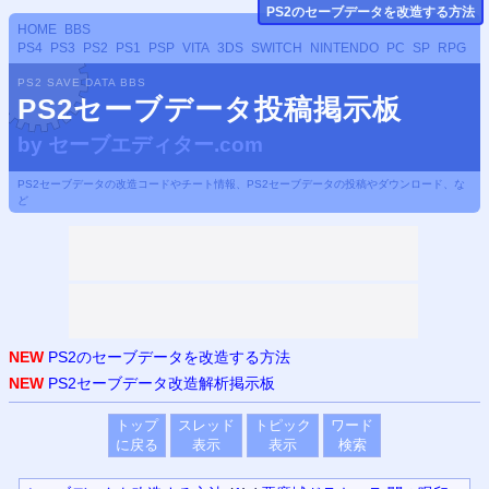
PS
2のセーブデータ
を改造する方法
HOME
BBS
PS4
PS3
PS2
PS1
PSP
VITA
3DS
SWITCH
NINTENDO
PC
SP
RPG
PS2 SAVE DATA BBS
PS2セーブデータ投稿掲示板
by
セーブエディター.com
PS2セーブデータの改造コードやチート情報、PS2セーブデータの投稿やダウンロード、な
ど
NEW
PS2のセーブデータを改造する方法
NEW
PS2セーブデータ改造解析掲示板
トップ
スレッド
トピック
ワード
に戻る
表示
表示
検索