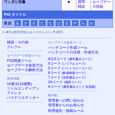
ワンダと巨像
■
質問・
セーブデー
雑談
タ投稿
PS
2 タイトル
目次
あ
か
さ
た
な
は
ま
や
ら
わ
※ ■印は解析情報はありません (スレ作成時)
雑談・その他
セーブデータ改造コード
クレクレ
パッチコード作成ツール
パッチコードの仕様・作成方法
セーブデータ改造ツール
0/1/2コード
(通常書込コード)
PS
2関連ツール
4コード
(シリアルコード)
セーブデータ改造方法
5コード
(バイトコピーコード)
セーブデータ解析方法
8コード
(数値検索コード)
7コード
(加算書込コード)
基本情報
34コード
(減算コード)
16進法(16進数)
Aコード
(通常書込コード 拡張版)
リトルエンディアン
アドレス
掲示板
バイナリエディター
管理者への問い合わせ
管理者からのお知らせ
利用規約・投稿ルール