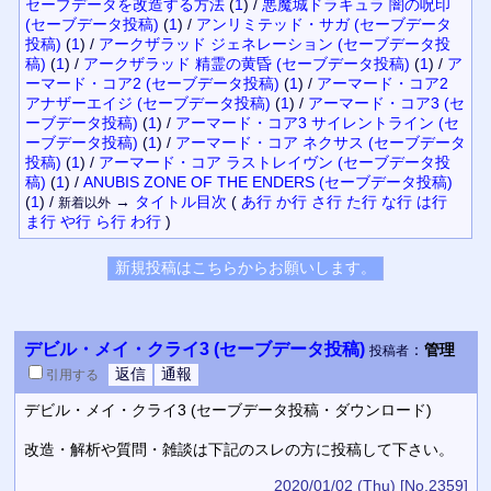
セーブデータを改造する方法
(
1
)
/
悪魔城ドラキュラ 闇の呪印
(セーブデータ投稿)
(
1
)
/
アンリミテッド・サガ (セーブデータ
投稿)
(
1
)
/
アークザラッド ジェネレーション (セーブデータ投
稿)
(
1
)
/
アークザラッド 精霊の黄昏 (セーブデータ投稿)
(
1
)
/
ア
ーマード・コア2 (セーブデータ投稿)
(
1
)
/
アーマード・コア2
アナザーエイジ (セーブデータ投稿)
(
1
)
/
アーマード・コア3 (セ
ーブデータ投稿)
(
1
)
/
アーマード・コア3 サイレントライン (セ
ーブデータ投稿)
(
1
)
/
アーマード・コア ネクサス (セーブデータ
投稿)
(
1
)
/
アーマード・コア ラストレイヴン (セーブデータ投
稿)
(
1
)
/
ANUBIS ZONE OF THE ENDERS (セーブデータ投稿)
(
1
)
/
→
タイトル
目次
(
あ行
か行
さ行
た行
な行
は行
新着以外
ま行
や行
ら行
わ行
)
デビル・メイ・クライ3 (セーブデータ投稿)
：
管理
投稿者
引用
する
デビル・メイ・クライ3 (セーブデータ投稿・ダウンロード)
改造・解析や質問・雑談は下記のスレの方に投稿して下さい。
2020/01/02 (Thu)
[No.2359]