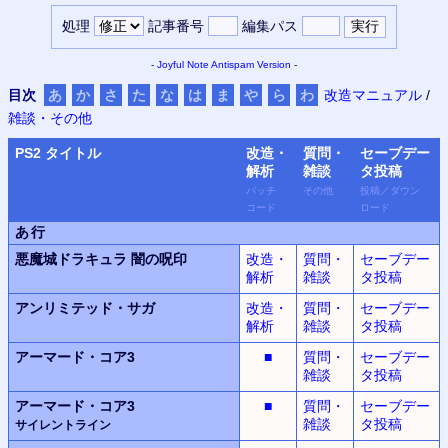
処理
記事番号
編集パス
-
Joyful Note
Antispam Version
-
目次
あ
か
さ
た
な
は
ま
や
ら
わ
改造マニュアル
/
雑談・その他
PS
2 タイトル
改造・
質問・
セーブデー
解析
雑談
タ
投稿
パッチ
その他
投稿
／
ダウン
コード
ロード
あ行
悪魔城ドラキュラ
闇の呪印
改造・
質問・
セーブデー
解析
雑談
タ投稿
アンリミテッド・サガ
改造・
質問・
セーブデー
解析
雑談
タ投稿
アーマード・コア3
■
質問・
セーブデー
雑談
タ投稿
アーマード・コア3
■
質問・
セーブデー
雑談
タ投稿
サイレントライン