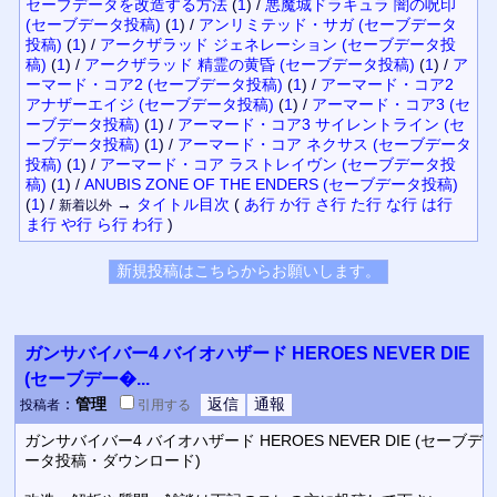
セーブデータを改造する方法
(
1
)
/
悪魔城ドラキュラ 闇の呪印
(セーブデータ投稿)
(
1
)
/
アンリミテッド・サガ (セーブデータ
投稿)
(
1
)
/
アークザラッド ジェネレーション (セーブデータ投
稿)
(
1
)
/
アークザラッド 精霊の黄昏 (セーブデータ投稿)
(
1
)
/
ア
ーマード・コア2 (セーブデータ投稿)
(
1
)
/
アーマード・コア2
アナザーエイジ (セーブデータ投稿)
(
1
)
/
アーマード・コア3 (セ
ーブデータ投稿)
(
1
)
/
アーマード・コア3 サイレントライン (セ
ーブデータ投稿)
(
1
)
/
アーマード・コア ネクサス (セーブデータ
投稿)
(
1
)
/
アーマード・コア ラストレイヴン (セーブデータ投
稿)
(
1
)
/
ANUBIS ZONE OF THE ENDERS (セーブデータ投稿)
(
1
)
/
→
タイトル
目次
(
あ行
か行
さ行
た行
な行
は行
新着以外
ま行
や行
ら行
わ行
)
ガンサバイバー4 バイオハザード HEROES NEVER DIE
(セーブデー�...
：
管理
投稿者
引用
する
ガンサバイバー4 バイオハザード HEROES NEVER DIE (セーブデ
ータ投稿・ダウンロード)