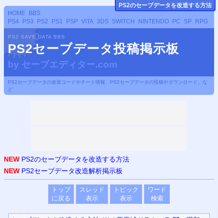
PS
2のセーブデータ
を改造する方法
HOME
BBS
PS4
PS3
PS2
PS1
PSP
VITA
3DS
SWITCH
NINTENDO
PC
SP
RPG
PS2 SAVE DATA BBS
PS2セーブデータ投稿掲示板
by
セーブエディター.com
PS2セーブデータの改造コードやチート情報、PS2セーブデータの投稿やダウンロード、な
ど
NEW
PS2のセーブデータを改造する方法
NEW
PS2セーブデータ改造解析掲示板
トップ
スレッド
トピック
ワード
に戻る
表示
表示
検索