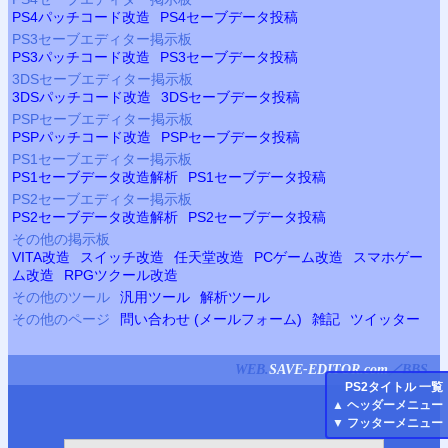
PS4
パッチコード改造
PS4
セーブデータ投稿
PS3
セーブエディター掲示板
PS3
パッチコード改造
PS3
セーブデータ投稿
3DSセーブエディター掲示板
3DSパッチコード改造
3DSセーブデータ投稿
PSP
セーブエディター掲示板
PSP
パッチコード改造
PSP
セーブデータ投稿
PS
1セーブエディター掲示板
PS
1セーブデータ改造解析
PS
1セーブデータ投稿
PS2
セーブエディター掲示板
PS2
セーブデータ改造解析
PS2
セーブデータ投稿
その他の掲示板
VITA改造
スイッチ改造
任天堂改造
PCゲーム改造
スマホゲー
ム改造
RPGツクール改造
その他のツール
汎用ツール
解析ツール
その他のページ
問い合わせ (メールフォーム)
雑記
ツイッター
WEB.
SAVE-EDITOR.com
／
BBS
PS
2タイトル 一覧
▲
ヘッダーメニュー
▼
フッターメニュー