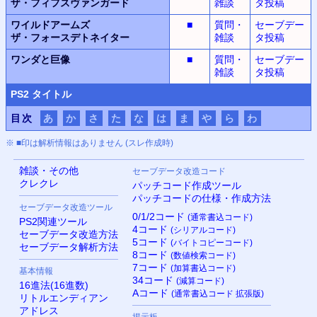
ザ・フィフスヴァンガード
雑談
タ投稿
ワイルドアームズ
■
質問・
セーブデー
ザ・フォースデトネイター
雑談
タ投稿
ワンダと巨像
■
質問・
セーブデー
雑談
タ投稿
PS
2 タイトル
目次
あ
か
さ
た
な
は
ま
や
ら
わ
※ ■印は解析情報はありません (スレ作成時)
雑談・その他
セーブデータ改造コード
クレクレ
パッチコード作成ツール
パッチコードの仕様・作成方法
セーブデータ改造ツール
0/1/2コード
(通常書込コード)
PS
2関連ツール
4コード
(シリアルコード)
セーブデータ改造方法
5コード
(バイトコピーコード)
セーブデータ解析方法
8コード
(数値検索コード)
7コード
(加算書込コード)
基本情報
34コード
(減算コード)
16進法(16進数)
Aコード
(通常書込コード 拡張版)
リトルエンディアン
アドレス
掲示板