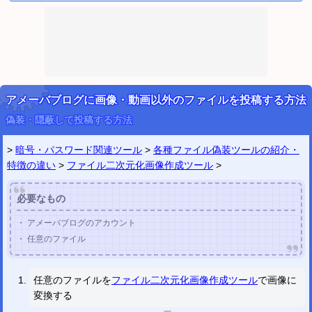
2022/07/18
ドラクエ風HP・MP残量メーカー
(残り体力・メンタル) を公開しました。
2022/07/10
パワプロ風アバター画像ジェネレーター
を公開しました。
(追加してほしいパーツがあれば
ツイッター
や
メールフォーム
からリクエストして下さい)
2022/04/23
YouTube静止画スナップショット
を公開しました。
(スクリーンショット)
ビデオ静止画スナップショット
を公開しました。
(スクリーンショット)
アメーバブログに画像・動画以外のファイルを投稿する方法
2022/01/22
画像関連ツール
を公
偽装・隠蔽して投稿する方法
(
編集
色
加工
描画
枠・フレーム
スポーツ
ゲーム・アニメ
特製
)
開しました。
2022/01/22
>
暗号・パスワード関連ツール
>
各種ファイル偽装ツールの紹介・
暗号・パスワード関連ツール
(
暗号関連
OpenSSL関連
メモ帳
ハッシュ関連
暗号鍵作成
特徴の違い
>
ファイル二次元化画像作成ツール
>
パスワード作成
パスワード管理
ファイル保護 (スクランブル化)
ファイル数値化
を公開しました。
ファイル画像化
ファイル偽装 (隠蔽)
ヘッダ秘匿化
用語
)
必要なもの
ツイッター
@utility_labo
・ アメーバブログのアカウント
・ 任意のファイル
任意のファイルを
ファイル二次元化画像作成ツール
で画像に
変換する