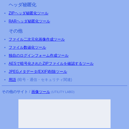
ヘッダ秘匿化
ZIPヘッダ秘匿化ツール
RARヘッダ秘匿化ツール
その他
ファイル二次元化画像作成ツール
ファイル数値化ツール
独自のログインフォーム作成ツール
AESで暗号化されたZIPファイルを確認するツール
JPEGメタデータ(EXIF)削除ツール
用語
(暗号・通信・セキュリティ関連)
その他のサイト
/
画像ツール
(UTILITY LABO)