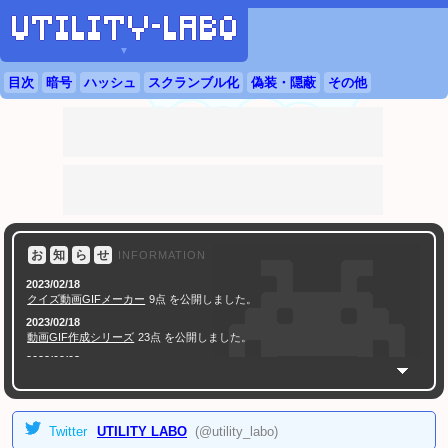
▼
目次
暗号
ハッシュ
スクランブル化
偽装・隠蔽
その他
お
知
ら
せ
INFORMATION
2023/02/18
クイズ動画GIFメーカー
9点 を公開しました。
2023/02/18
動画GIF作成シリーズ
23点 を公開しました。
2022/09/03
ロゴジェネレーター・シリーズ
56点 を公開しました。
2022/09/03
Twitterヘッダー作成ツール・シリーズ
38点 (背景・画像合成・文字入れ) を公開
しました。
Twitter
UTILITY LABO
(@utility_labo)