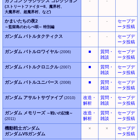
カプコン
クラシックス
コレクション
-
-
(ストリートファイターII、
魔界村
、
大魔界村
、
超魔界村
、
など)
かまいたちの夜2
-
-
セーブデ
ータ投稿
～監獄島のわらべ唄～
特別編
ガンダム バトルタクティクス
-
-
セーブデ
ータ投稿
ガンダム バトルロワイヤル
■
質問・
セーブデ
(2006)
雑談
ータ投稿
ガンダム バトルクロニクル
■
質問・
セーブデ
(2007)
雑談
ータ投稿
ガンダム バトルユニバース
■
質問・
セーブデ
(2008)
雑談
ータ投稿
ガンダム アサルトサヴァイブ
改造・
質問・
セーブデ
(2010)
解析
雑談
ータ投稿
ガンダム メモリーズ
改造・
質問・
セーブデ
～戦いの記憶～
解析
雑談
ータ投稿
(2011)
機動戦士ガンダム
×
×
セーブデ
ガンダムVSガンダム
ータ投稿