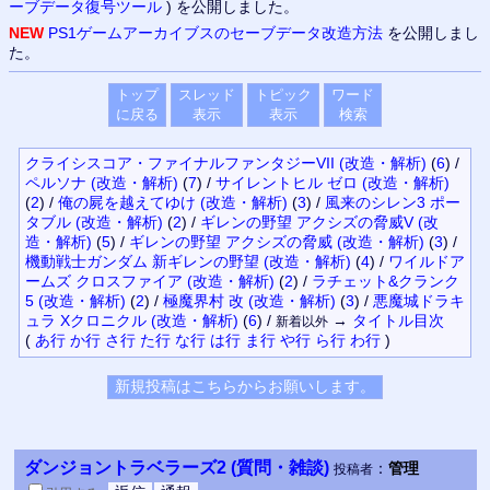
ーブデータ復号ツール
) を公開しました。
NEW
PS1ゲームアーカイブスのセーブデータ改造方法
を公開しまし
た。
トップ
スレッド
トピック
ワード
に戻る
表示
表示
検索
クライシスコア・ファイナルファンタジーVII (改造・解析)
(
6
)
/
ペルソナ (改造・解析)
(
7
)
/
サイレントヒル ゼロ (改造・解析)
(
2
)
/
俺の屍を越えてゆけ (改造・解析)
(
3
)
/
風来のシレン3 ポー
タブル (改造・解析)
(
2
)
/
ギレンの野望 アクシズの脅威V (改
造・解析)
(
5
)
/
ギレンの野望 アクシズの脅威 (改造・解析)
(
3
)
/
機動戦士ガンダム 新ギレンの野望 (改造・解析)
(
4
)
/
ワイルドア
ームズ クロスファイア (改造・解析)
(
2
)
/
ラチェット&クランク
5 (改造・解析)
(
2
)
/
極魔界村 改 (改造・解析)
(
3
)
/
悪魔城ドラキ
ュラ Xクロニクル (改造・解析)
(
6
)
/
→
タイトル
目次
新着以外
(
あ行
か行
さ行
た行
な行
は行
ま行
や行
ら行
わ行
)
ダンジョントラベラーズ2 (質問・雑談)
：
管理
投稿者