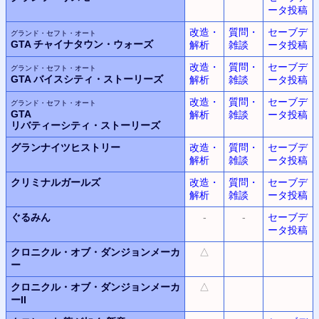
ータ投稿
改造・
質問・
セーブデ
グランド・セフト・オート
GTA
チャイナタウン・ウォーズ
解析
雑談
ータ投稿
改造・
質問・
セーブデ
グランド・セフト・オート
GTA
バイスシティ・ストーリーズ
解析
雑談
ータ投稿
改造・
質問・
セーブデ
グランド・セフト・オート
GTA
解析
雑談
ータ投稿
リバティーシティ・ストーリーズ
グランナイツヒストリー
改造・
質問・
セーブデ
解析
雑談
ータ投稿
クリミナルガールズ
改造・
質問・
セーブデ
解析
雑談
ータ投稿
ぐるみん
-
-
セーブデ
ータ投稿
クロニクル・オブ・ダンジョンメーカ
△
ー
クロニクル・オブ・ダンジョンメーカ
△
ーII