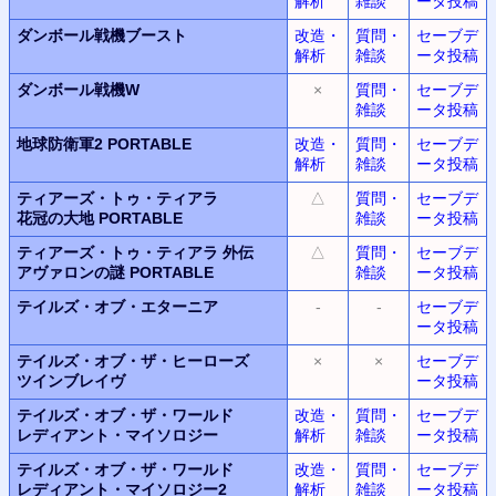
解析
雑談
ータ投稿
ダンボール戦機ブースト
改造・
質問・
セーブデ
解析
雑談
ータ投稿
ダンボール戦機W
×
質問・
セーブデ
雑談
ータ投稿
地球防衛軍2 PORTABLE
改造・
質問・
セーブデ
解析
雑談
ータ投稿
ティアーズ・トゥ・ティアラ
△
質問・
セーブデ
花冠の大地 PORTABLE
雑談
ータ投稿
ティアーズ・トゥ・ティアラ 外伝
△
質問・
セーブデ
アヴァロンの謎 PORTABLE
雑談
ータ投稿
テイルズ・オブ・エターニア
-
-
セーブデ
ータ投稿
テイルズ・オブ・ザ・ヒーローズ
×
×
セーブデ
ツインブレイヴ
ータ投稿
テイルズ・オブ・ザ・ワールド
改造・
質問・
セーブデ
レディアント・マイソロジー
解析
雑談
ータ投稿
テイルズ・オブ・ザ・ワールド
改造・
質問・
セーブデ
レディアント・マイソロジー2
解析
雑談
ータ投稿