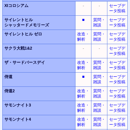
XIコロシアム
-
-
セーブデ
ータ投稿
サイレントヒル
■
質問・
セーブデ
シャッタードメモリーズ
雑談
ータ投稿
サイレントヒル
ゼロ
改造・
質問・
セーブデ
解析
雑談
ータ投稿
サクラ大戦1&2
-
-
セーブデ
ータ投稿
ザ・サードバースデイ
改造・
質問・
セーブデ
解析
雑談
ータ投稿
侍道
■
質問・
セーブデ
雑談
ータ投稿
侍道2
改造・
質問・
セーブデ
解析
雑談
ータ投稿
サモンナイト3
改造・
質問・
セーブデ
解析
雑談
ータ投稿
サモンナイト4
改造・
質問・
セーブデ
解析
雑談
ータ投稿