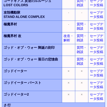
コードギアス 反逆のルルーシュ
質問・
セーブデ
LOST COLORS
雑談
ータ投稿
攻殻機動隊
-
-
セーブデ
STAND ALONE COMPLEX
ータ投稿
極魔界村
-
質問・
セーブデ
雑談
ータ投稿
極魔界村 改
改造・
質問・
セーブデ
解析
雑談
ータ投稿
ゴッド・オブ・ウォー
降誕の刻印
質問・
セーブデ
雑談
ータ投稿
ゴッド・オブ・ウォー
落日の悲愴曲
質問・
セーブデ
雑談
ータ投稿
ゴッドイーター
×
×
セーブデ
ータ投稿
ゴッドイーター
バースト
×
×
セーブデ
ータ投稿
ゴッドイーター2
×
×
セーブデ
ータ投稿
さ行