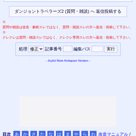
※
質問や雑談は改造・解析スレではなく、質問・雑談スレの方へ返信・投稿して下さい。
※
クレクレは質問・雑談スレではなく、クレクレ専用スレの方へ返信・投稿して下さい。
処理
記事番号
編集パス
-
Joyful Note
Antispam Version
-
目次
あ
か
さ
た
な
は
ま
や
ら
わ
改造マニュアル
/