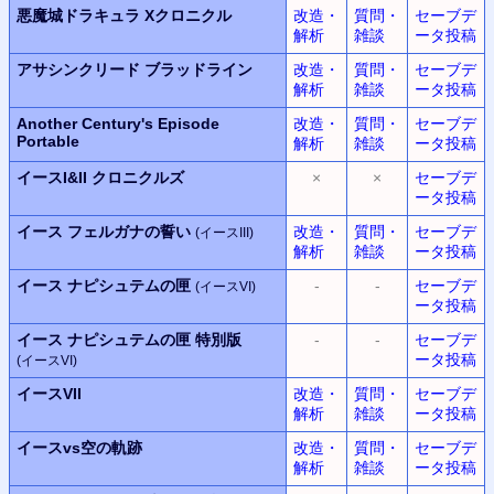
悪魔城ドラキュラ
Xクロニクル
改造・
質問・
セーブデ
解析
雑談
ータ投稿
アサシンクリード ブラッドライン
改造・
質問・
セーブデ
解析
雑談
ータ投稿
Another Century's Episode
改造・
質問・
セーブデ
Portable
解析
雑談
ータ投稿
イースI&II クロニクルズ
×
×
セーブデ
ータ投稿
イース フェルガナの誓い
改造・
質問・
セーブデ
(イースIII)
解析
雑談
ータ投稿
イース ナピシュテムの匣
-
-
セーブデ
(イースVI)
ータ投稿
イース ナピシュテムの匣 特別版
-
-
セーブデ
ータ投稿
(イースVI)
イースVII
改造・
質問・
セーブデ
解析
雑談
ータ投稿
イースvs空の軌跡
改造・
質問・
セーブデ
解析
雑談
ータ投稿