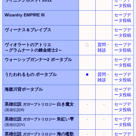
ータ投稿
Wizardry EMPIRE III
セーブデ
ータ投稿
ヴィーナス＆ブレイブス
セーブデ
ータ投稿
ヴィオラートのアトリエ
△
質問・
セーブデ
～グラムナートの錬金術士2～
雑談
ータ投稿
ウォーシップガンナー2
ポータブル
セーブデ
ータ投稿
うたわれるもの ポータブル
■
質問・
セーブデ
雑談
ータ投稿
海腹川背ポータブル
セーブデ
ータ投稿
英雄伝説
白き魔女
-
-
セーブデ
ガガーブトリロジー
ータ投稿
(英雄伝説III)
英雄伝説
朱紅い雫
-
-
セーブデ
ガガーブトリロジー
ータ投稿
(英雄伝説IV)
英雄伝説
海の檻歌
-
-
セーブデ
ガガーブトリロジー