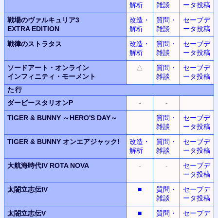
解析
雑談
ータ投稿
戦場のヴァルキュリア3
改造・
質問・
セーブデ
EXTRA EDITION
解析
雑談
ータ投稿
戦律のストラタス
改造・
質問・
セーブデ
解析
雑談
ータ投稿
ソードアート・オンライン
△
質問・
セーブデ
インフィニティ・モーメント
雑談
ータ投稿
た行
ダービースタリオンP
-
-
TIGER & BUNNY
～HERO'S DAY～
質問・
セーブデ
雑談
ータ投稿
TIGER & BUNNY
オンエアジャック!
改造・
質問・
セーブデ
解析
雑談
ータ投稿
大航海時代IV
ROTA NOVA
-
-
セーブデ
ータ投稿
太閤立志伝IV
■
質問・
セーブデ
雑談
ータ投稿
太閤立志伝V
■
質問・
セーブデ