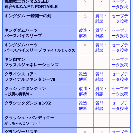
機動戦士ガンダムSEED
×
×
セーブデ
連合VS.Z.A.F.T.
PORTABLE
ータ投稿
キングダム
一騎闘千の剣
△
質問・
セーブデ
雑談
ータ投稿
キングダムハーツ
改造・
質問・
セーブデ
バースバイスリープ
解析
雑談
ータ投稿
キングダムハーツ
×
質問・
セーブデ
バースバイスリープ
雑談
ータ投稿
ファイナルミックス
キン肉マン
-
-
セーブデ
マッスルジェネレーションズ
ータ投稿
クライシスコア・
改造・
質問・
セーブデ
ファイナルファンタジー
VII
解析
雑談
ータ投稿
クラシックダンジョン
改造・
質問・
セーブデ
解析
雑談
ータ投稿
～扶翼の魔装陣～
クラシックダンジョンX2
改造・
質問・
セーブデ
解析
雑談
ータ投稿
クラッシュ・バンディクー
-
-
がっちゃんこワールド
グランツーリスモ
×
×
セーブデ