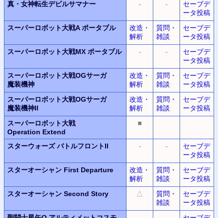
真・女神転生デビルサマナー
-
-
セーブデ
ータ投稿
スーパーロボット大戦A ポータブル
改造・
質問・
セーブデ
解析
雑談
ータ投稿
スーパーロボット大戦MX ポータブル
-
-
セーブデ
ータ投稿
スーパーロボット大戦OGサーガ
改造・
質問・
セーブデ
魔装機神
解析
雑談
ータ投稿
スーパーロボット大戦OGサーガ
改造・
質問・
セーブデ
魔装機神II
解析
雑談
ータ投稿
スーパーロボット大戦
■
Operation Extend
スターウォーズ バトルフロントII
-
-
セーブデ
ータ投稿
スターオーシャン
First Departure
改造・
質問・
セーブデ
解析
雑談
ータ投稿
スターオーシャン
Second Story
△
質問・
セーブデ
雑談
ータ投稿
聖闘士星矢Ω アルティメットコスモ
セーブデ