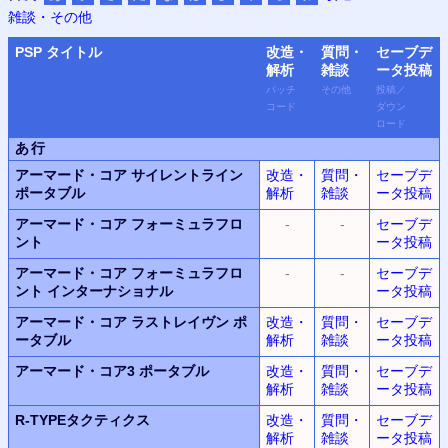
雑談・その他
PSP
タイトル
改造・
質問・
セーブデ
解析
雑談
ータ
投稿
パッチ
その他
投稿
／
コード
ダウン
ロード
あ行
アーマード・コア サイレントライン
改造・
質問・
セーブデ
ポータブル
解析
雑談
ータ投稿
アーマード・コア フォーミュラフロ
-
-
セーブデ
ント
ータ投稿
アーマード・コア フォーミュラフロ
-
-
セーブデ
ント インターナショナル
ータ投稿
アーマード・コア ラストレイヴン ポ
改造・
質問・
セーブデ
ータブル
解析
雑談
ータ投稿
アーマード・コア3 ポータブル
改造・
質問・
セーブデ
解析
雑談
ータ投稿
R-TYPEタクティクス
改造・
質問・
セーブデ
解析
雑談
ータ投稿