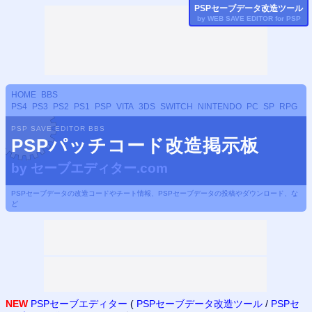
PSP
セーブデータ改造ツール
by WEB SAVE EDITOR for
PSP
HOME
BBS
PS4
PS3
PS2
PS1
PSP
VITA
3DS
SWITCH
NINTENDO
PC
SP
RPG
PSP SAVE EDITOR BBS
PSPパッチコード改造掲示板
by
セーブエディター.com
PSPセーブデータの改造コードやチート情報、PSPセーブデータの投稿やダウンロード、な
ど
NEW
PSPセーブエディター
(
PSPセーブデータ改造ツール
/
PSPセ