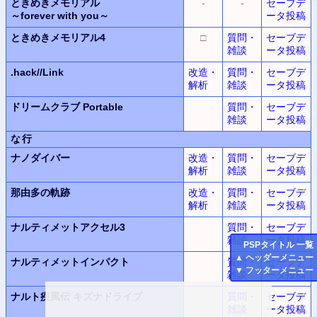
ときめきメモリアル
-
-
セーブデ
～forever with you～
ータ投稿
ときめきメモリアル4
□
質問・
セーブデ
雑談
ータ投稿
.hack//Link
改造・
質問・
セーブデ
解析
雑談
ータ投稿
ドリームクラブ Portable
質問・
セーブデ
雑談
ータ投稿
な行
ナノダイバー
改造・
質問・
セーブデ
解析
雑談
ータ投稿
那由多の軌跡
改造・
質問・
セーブデ
解析
雑談
ータ投稿
ナルティメットアクセル3
質問・
セーブデ
雑談
ータ投稿
PSP
タイトル 一覧
▲
ヘッダーメニュー
ナルティメットインパクト
質問・
セーブデ
▼
フッターメニュー
雑談
ータ投稿
ナルト疾風伝
キズナドライブ
質問・
セーブデ
雑談
ータ投稿