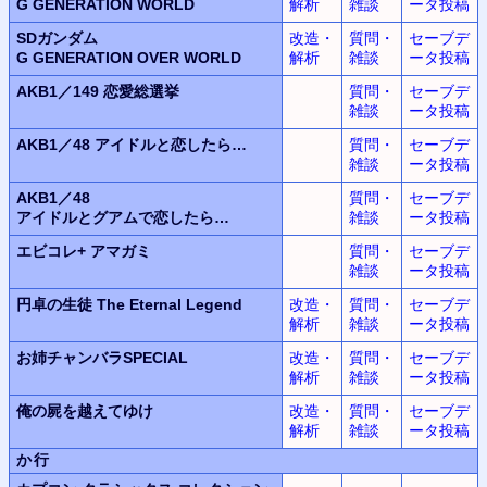
G GENERATION WORLD
解析
雑談
ータ投稿
SDガンダム
改造・
質問・
セーブデ
G GENERATION OVER WORLD
解析
雑談
ータ投稿
AKB1／149
恋愛総選挙
質問・
セーブデ
雑談
ータ投稿
AKB1／48
アイドルと恋したら…
質問・
セーブデ
雑談
ータ投稿
AKB1／48
質問・
セーブデ
アイドルとグアムで恋したら…
雑談
ータ投稿
エビコレ+ アマガミ
質問・
セーブデ
雑談
ータ投稿
円卓の生徒 The Eternal Legend
改造・
質問・
セーブデ
解析
雑談
ータ投稿
お姉チャンバラSPECIAL
改造・
質問・
セーブデ
解析
雑談
ータ投稿
俺の屍を越えてゆけ
改造・
質問・
セーブデ
解析
雑談
ータ投稿
か行