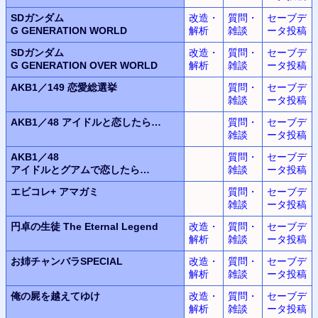
SDガンダム
改造・
質問・
セーブデ
G GENERATION WORLD
解析
雑談
ータ投稿
SDガンダム
改造・
質問・
セーブデ
G GENERATION OVER WORLD
解析
雑談
ータ投稿
AKB1／149
恋愛総選挙
質問・
セーブデ
雑談
ータ投稿
AKB1／48
アイドルと恋したら…
質問・
セーブデ
雑談
ータ投稿
AKB1／48
質問・
セーブデ
アイドルとグアムで恋したら…
雑談
ータ投稿
エビコレ+ アマガミ
質問・
セーブデ
雑談
ータ投稿
円卓の生徒 The Eternal Legend
改造・
質問・
セーブデ
解析
雑談
ータ投稿
お姉チャンバラSPECIAL
改造・
質問・
セーブデ
解析
雑談
ータ投稿
俺の屍を越えてゆけ
改造・
質問・
セーブデ
解析
雑談
ータ投稿