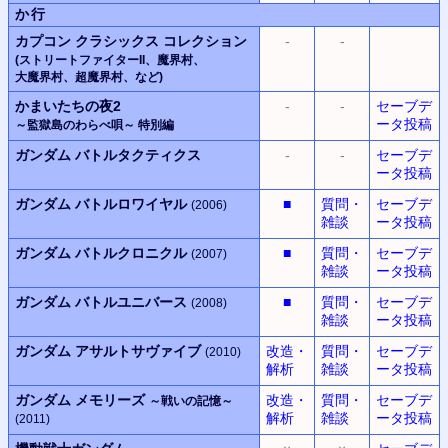
か行
カプコン
クラシックス
コレクション
-
-
(ストリートファイターII、
魔界村
、
大魔界村
、
超魔界村
、
など)
かまいたちの夜2
-
-
セーブデ
ータ投稿
～監獄島のわらべ唄～
特別編
ガンダム バトルタクティクス
-
-
セーブデ
ータ投稿
ガンダム バトルロワイヤル
■
質問・
セーブデ
(2006)
雑談
ータ投稿
ガンダム バトルクロニクル
■
質問・
セーブデ
(2007)
雑談
ータ投稿
ガンダム バトルユニバース
■
質問・
セーブデ
(2008)
雑談
ータ投稿
ガンダム アサルトサヴァイブ
改造・
質問・
セーブデ
(2010)
解析
雑談
ータ投稿
ガンダム メモリーズ
改造・
質問・
セーブデ
～戦いの記憶～
解析
雑談
ータ投稿
(2011)