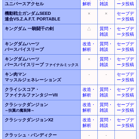
ユニバースアクセル
解析
雑談
ータ投稿
機動戦士ガンダムSEED
×
×
セーブデ
連合VS.Z.A.F.T.
PORTABLE
ータ投稿
キングダム
一騎闘千の剣
△
質問・
セーブデ
雑談
ータ投稿
キングダムハーツ
改造・
質問・
セーブデ
バースバイスリープ
解析
雑談
ータ投稿
キングダムハーツ
×
質問・
セーブデ
バースバイスリープ
雑談
ータ投稿
ファイナルミックス
キン肉マン
-
-
セーブデ
マッスルジェネレーションズ
ータ投稿
クライシスコア・
改造・
質問・
セーブデ
ファイナルファンタジー
VII
解析
雑談
ータ投稿
クラシックダンジョン
改造・
質問・
セーブデ
解析
雑談
ータ投稿
～扶翼の魔装陣～
クラシックダンジョンX2
改造・
質問・
セーブデ
解析
雑談
ータ投稿
クラッシュ・バンディクー
-
-