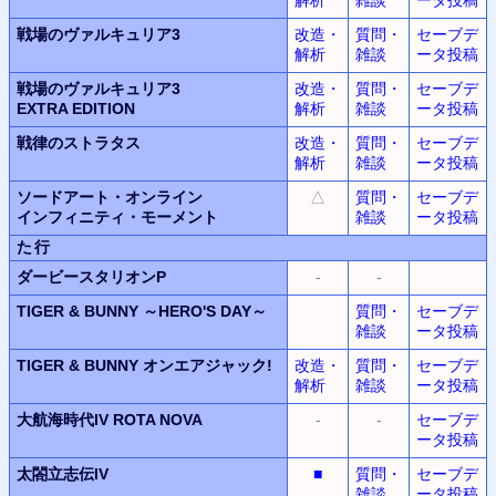
戦場のヴァルキュリア3
改造・
質問・
セーブデ
解析
雑談
ータ投稿
戦場のヴァルキュリア3
改造・
質問・
セーブデ
EXTRA EDITION
解析
雑談
ータ投稿
戦律のストラタス
改造・
質問・
セーブデ
解析
雑談
ータ投稿
ソードアート・オンライン
△
質問・
セーブデ
インフィニティ・モーメント
雑談
ータ投稿
た行
ダービースタリオンP
-
-
TIGER & BUNNY
～HERO'S DAY～
質問・
セーブデ
雑談
ータ投稿
TIGER & BUNNY
オンエアジャック!
改造・
質問・
セーブデ
解析
雑談
ータ投稿
大航海時代IV
ROTA NOVA
-
-
セーブデ
ータ投稿
太閤立志伝IV
■
質問・
セーブデ
雑談
ータ投稿