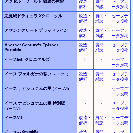
アクセル・ワールド
銀翼の覚醒
改造・
質問・
セーブデ
解析
雑談
ータ投稿
悪魔城ドラキュラ
Xクロニクル
改造・
質問・
セーブデ
解析
雑談
ータ投稿
アサシンクリード ブラッドライン
改造・
質問・
セーブデ
解析
雑談
ータ投稿
Another Century's Episode
改造・
質問・
セーブデ
Portable
解析
雑談
ータ投稿
イースI&II クロニクルズ
×
×
セーブデ
ータ投稿
イース フェルガナの誓い
改造・
質問・
セーブデ
(イースIII)
解析
雑談
ータ投稿
イース ナピシュテムの匣
-
-
セーブデ
(イースVI)
ータ投稿
イース ナピシュテムの匣 特別版
-
-
セーブデ
ータ投稿
(イースVI)
イースVII
改造・
質問・
セーブデ
解析
雑談
ータ投稿
イースvs空の軌跡
改造・
質問・
セーブデ