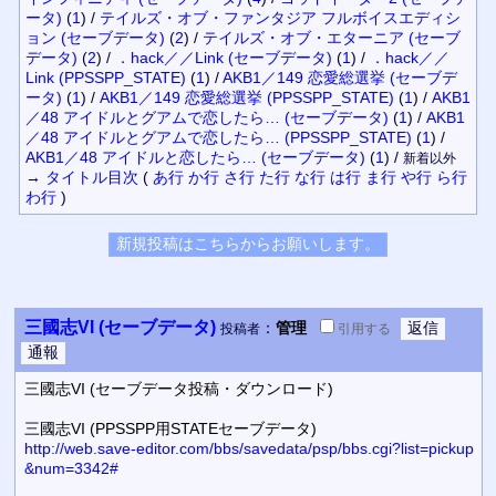
ータ)
(
1
)
/
テイルズ・オブ・ファンタジア フルボイスエディシ
ョン (セーブデータ)
(
2
)
/
テイルズ・オブ・エターニア (セーブ
データ)
(
2
)
/
．hack／／Link (セーブデータ)
(
1
)
/
．hack／／
Link (PPSSPP_STATE)
(
1
)
/
AKB1／149 恋愛総選挙 (セーブデ
ータ)
(
1
)
/
AKB1／149 恋愛総選挙 (PPSSPP_STATE)
(
1
)
/
AKB1
／48 アイドルとグアムで恋したら… (セーブデータ)
(
1
)
/
AKB1
／48 アイドルとグアムで恋したら… (PPSSPP_STATE)
(
1
)
/
AKB1／48 アイドルと恋したら… (セーブデータ)
(
1
)
/
新着以外
→
タイトル
目次
(
あ行
か行
さ行
た行
な行
は行
ま行
や行
ら行
わ行
)
三國志VI (セーブデータ)
：
管理
投稿者
引用
する
三國志VI (セーブデータ投稿・ダウンロード)
三國志VI (PPSSPP用STATEセーブデータ)
http://web.save-editor.com/bbs/savedata/psp/bbs.cgi?list=pickup
&num=3342#