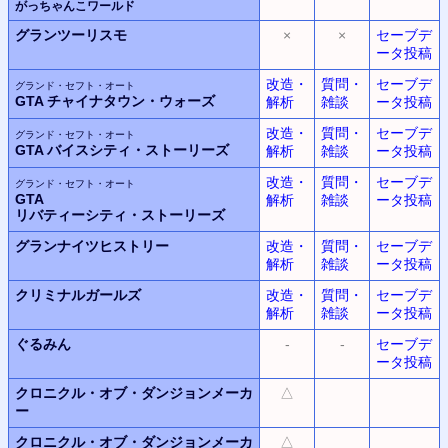
がっちゃんこワールド
グランツーリスモ
×
×
セーブデ
ータ投稿
改造・
質問・
セーブデ
グランド・セフト・オート
GTA
チャイナタウン・ウォーズ
解析
雑談
ータ投稿
改造・
質問・
セーブデ
グランド・セフト・オート
GTA
バイスシティ・ストーリーズ
解析
雑談
ータ投稿
改造・
質問・
セーブデ
グランド・セフト・オート
GTA
解析
雑談
ータ投稿
リバティーシティ・ストーリーズ
グランナイツヒストリー
改造・
質問・
セーブデ
解析
雑談
ータ投稿
クリミナルガールズ
改造・
質問・
セーブデ
解析
雑談
ータ投稿
ぐるみん
-
-
セーブデ
ータ投稿
クロニクル・オブ・ダンジョンメーカ
△
ー
クロニクル・オブ・ダンジョンメーカ
△