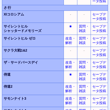
ータ投稿
さ行
XIコロシアム
-
-
セーブデ
ータ投稿
サイレントヒル
■
質問・
セーブデ
シャッタードメモリーズ
雑談
ータ投稿
サイレントヒル
ゼロ
改造・
質問・
セーブデ
解析
雑談
ータ投稿
サクラ大戦1&2
-
-
セーブデ
ータ投稿
ザ・サードバースデイ
改造・
質問・
セーブデ
解析
雑談
ータ投稿
侍道
■
質問・
セーブデ
雑談
ータ投稿
侍道2
改造・
質問・
セーブデ
解析
雑談
ータ投稿
サモンナイト3
改造・
質問・
セーブデ
解析
雑談
ータ投稿