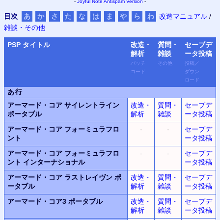
-
Joyful Note
Antispam Version
-
目次
あ
か
さ
た
な
は
ま
や
ら
わ
改造マニュアル
/
雑談・その他
PSP
タイトル
改造・
質問・
セーブデ
解析
雑談
ータ
投稿
パッチ
その他
投稿
／
コード
ダウン
ロード
あ行
アーマード・コア サイレントライン
改造・
質問・
セーブデ
ポータブル
解析
雑談
ータ投稿
アーマード・コア フォーミュラフロ
-
-
セーブデ
ント
ータ投稿
アーマード・コア フォーミュラフロ
-
-
セーブデ
ント インターナショナル
ータ投稿
アーマード・コア ラストレイヴン ポ
改造・
質問・
セーブデ
ータブル
解析
雑談
ータ投稿
アーマード・コア3 ポータブル
改造・
質問・
セーブデ
解析
雑談
ータ投稿