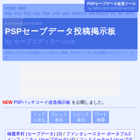
PSP
セーブデータ改造ツール
HOME
BBS
by WEB SAVE EDITOR for
PSP
PS4
PS3
PS2
PS1
PSP
VITA
3DS
SWITCH
NINTENDO
PC
SP
RPG
PSP SAVE DATA BBS
PSPセーブデータ投稿掲示板
by
セーブエディター.com
PSPセーブデータの改造コードやチート情報、PSPセーブデータの投稿やダウンロード、な
ど
NEW
PSPパッチコード改造掲示板
を公開しました。
トップ
スレッド
トピック
ワード
に戻る
表示
表示
検索
極魔界村 (セーブデータ)
(
3
)
/
ファンタシースター ポータブル2
インフィニティ (セーブデータ)
(
4
)
/
ゴッドイーター2 (セーブデ