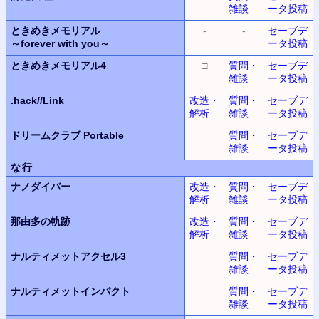
雑談
ータ投稿
ときめきメモリアル
-
-
セーブデ
～forever with you～
ータ投稿
ときめきメモリアル4
□
質問・
セーブデ
雑談
ータ投稿
.hack//Link
改造・
質問・
セーブデ
解析
雑談
ータ投稿
ドリームクラブ Portable
質問・
セーブデ
雑談
ータ投稿
な行
ナノダイバー
改造・
質問・
セーブデ
解析
雑談
ータ投稿
那由多の軌跡
改造・
質問・
セーブデ
解析
雑談
ータ投稿
ナルティメットアクセル3
質問・
セーブデ
雑談
ータ投稿
ナルティメットインパクト
質問・
セーブデ
雑談
ータ投稿