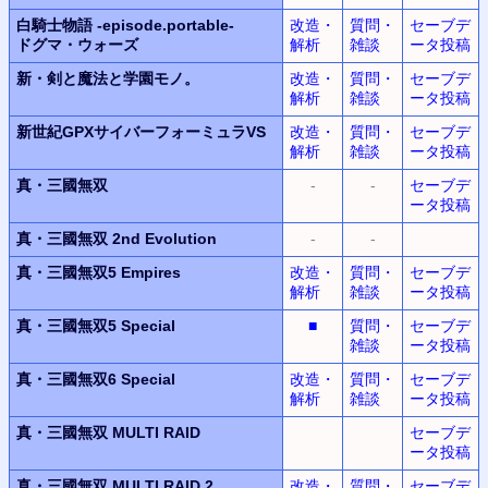
白騎士物語
-episode.portable-
改造・
質問・
セーブデ
ドグマ・ウォーズ
解析
雑談
ータ投稿
新・剣と魔法と学園モノ。
改造・
質問・
セーブデ
解析
雑談
ータ投稿
新世紀GPXサイバーフォーミュラVS
改造・
質問・
セーブデ
解析
雑談
ータ投稿
真・三國無双
-
-
セーブデ
ータ投稿
真・三國無双 2nd Evolution
-
-
真・三國無双5 Empires
改造・
質問・
セーブデ
解析
雑談
ータ投稿
真・三國無双5 Special
■
質問・
セーブデ
雑談
ータ投稿
真・三國無双6 Special
改造・
質問・
セーブデ
解析
雑談
ータ投稿
真・三國無双 MULTI RAID
セーブデ
ータ投稿
真・三國無双 MULTI RAID 2
改造・
質問・
セーブデ