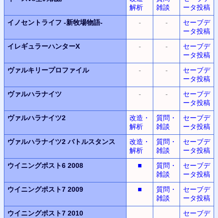
解析
雑談
ータ投稿
イノセントライフ
-新牧場物語-
-
-
セーブデ
ータ投稿
イレギュラーハンターX
-
-
セーブデ
ータ投稿
ヴァルキリープロファイル
-
-
セーブデ
ータ投稿
ヴァルハラナイツ
-
-
セーブデ
ータ投稿
ヴァルハラナイツ2
改造・
質問・
セーブデ
解析
雑談
ータ投稿
ヴァルハラナイツ2
バトルスタンス
改造・
質問・
セーブデ
解析
雑談
ータ投稿
ウイニングポスト6 2008
■
質問・
セーブデ
雑談
ータ投稿
ウイニングポスト7 2009
■
質問・
セーブデ
雑談
ータ投稿
ウイニングポスト7 2010
セーブデ