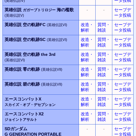
ータ投稿
(英雄伝説IV)
英雄伝説
海の檻歌
-
-
セーブデ
ガガーブトリロジー
ータ投稿
(英雄伝説V)
英雄伝説 空の軌跡FC
改造・
質問・
セーブデ
(英雄伝説VI)
解析
雑談
ータ投稿
英雄伝説 空の軌跡SC
改造・
質問・
セーブデ
(英雄伝説VI)
解析
雑談
ータ投稿
英雄伝説 空の軌跡 the 3rd
改造・
質問・
セーブデ
解析
雑談
ータ投稿
(英雄伝説VI)
英雄伝説 零の軌跡
改造・
質問・
セーブデ
(英雄伝説VII)
解析
雑談
ータ投稿
英雄伝説 碧の軌跡
改造・
質問・
セーブデ
(英雄伝説VII)
解析
雑談
ータ投稿
エースコンバットX
改造・
質問・
セーブデ
解析
雑談
ータ投稿
スカイズ・オブ・デセプション
エースコンバットX2
改造・
質問・
セーブデ
解析
雑談
ータ投稿
ジョイントアサルト
SDガンダム
-
-
セーブデ
G GENERATION PORTABLE
ータ投稿