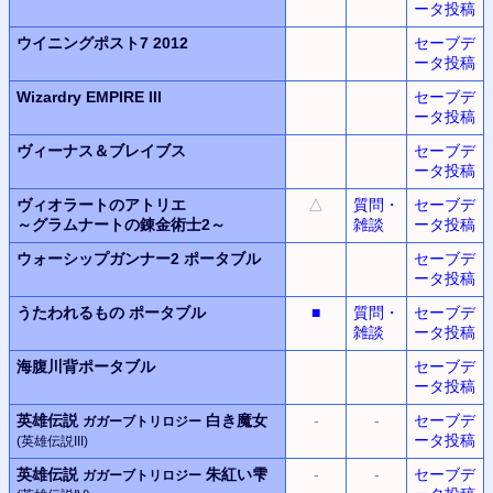
ータ投稿
ウイニングポスト7 2012
セーブデ
ータ投稿
Wizardry EMPIRE III
セーブデ
ータ投稿
ヴィーナス＆ブレイブス
セーブデ
ータ投稿
ヴィオラートのアトリエ
△
質問・
セーブデ
～グラムナートの錬金術士2～
雑談
ータ投稿
ウォーシップガンナー2
ポータブル
セーブデ
ータ投稿
うたわれるもの ポータブル
■
質問・
セーブデ
雑談
ータ投稿
海腹川背ポータブル
セーブデ
ータ投稿
英雄伝説
白き魔女
-
-
セーブデ
ガガーブトリロジー
ータ投稿
(英雄伝説III)
英雄伝説
朱紅い雫
-
-
セーブデ
ガガーブトリロジー