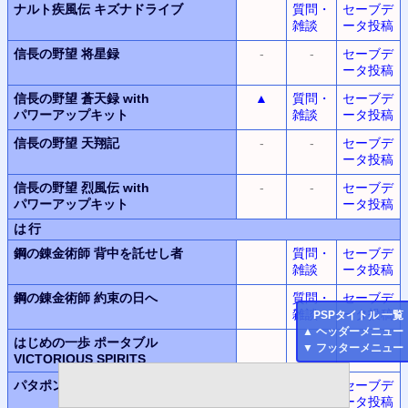
ナルト疾風伝
キズナドライブ
質問・
セーブデ
雑談
ータ投稿
信長の野望
将星録
-
-
セーブデ
ータ投稿
信長の野望
蒼天録
with
▲
質問・
セーブデ
パワーアップキット
雑談
ータ投稿
信長の野望
天翔記
-
-
セーブデ
ータ投稿
信長の野望
烈風伝
with
-
-
セーブデ
パワーアップキット
ータ投稿
は行
鋼の錬金術師
背中を託せし者
質問・
セーブデ
雑談
ータ投稿
鋼の錬金術師
約束の日へ
質問・
セーブデ
雑談
ータ投稿
PSP
タイトル 一覧
▲
ヘッダーメニュー
はじめの一歩
ポータブル
▼
フッターメニュー
VICTORIOUS SPIRITS
パタポン
セーブデ
ータ投稿